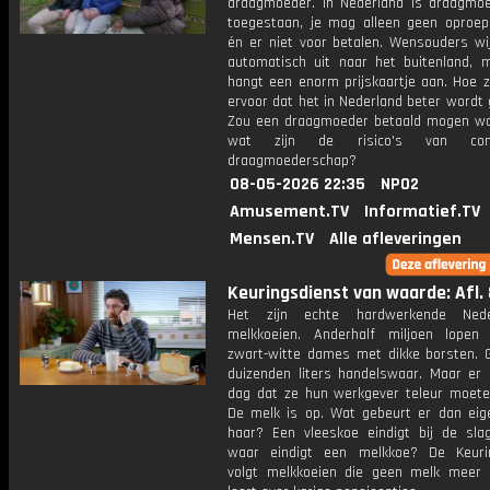
draagmoeder. In Nederland is draagmo
toegestaan, je mag alleen geen oproep
én er niet voor betalen. Wensouders wij
automatisch uit naar het buitenland, 
hangt een enorm prijskaartje aan. Hoe 
ervoor dat het in Nederland beter wordt
Zou een draagmoeder betaald mogen w
wat zijn de risico's van comm
draagmoederschap?
08-05-2026 22:35
NPO2
Amusement.TV
Informatief.TV
Mensen.TV
Alle afleveringen
Keuringsdienst van waarde: Afl. 
Het zijn echte hardwerkende Neder
melkkoeien. Anderhalf miljoen lopen
zwart-witte dames met dikke borsten. 
duizenden liters handelswaar. Maar er
dag dat ze hun werkgever teleur moeten
De melk is op. Wat gebeurt er dan eige
haar? Een vleeskoe eindigt bij de sla
waar eindigt een melkkoe? De Keuri
volgt melkkoeien die geen melk meer