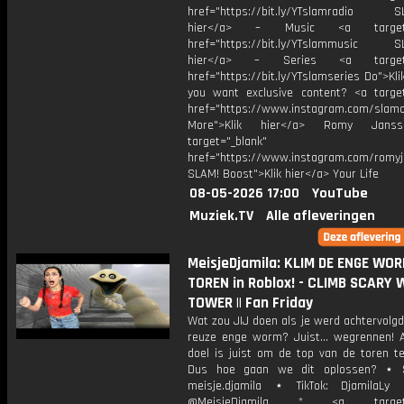
href="https://bit.ly/YTslamradio SL
hier</a> – Music <a target="
href="https://bit.ly/YTslammusic SL
hier</a> – Series <a target="
href="https://bit.ly/YTslamseries Do">Kli
you want exclusive content? <a target
href="https://www.instagram.com/slamof
More">Klik hier</a> Romy Jans
target="_blank"
href="https://www.instagram.com/romyj
SLAM! Boost">Klik hier</a> Your Life
08-05-2026 17:00
YouTube
Muziek.TV
Alle afleveringen
MeisjeDjamila: KLIM DE ENGE WO
TOREN in Roblox! - CLIMB SCARY
TOWER || Fan Friday
Wat zou JIJ doen als je werd achtervolg
reuze enge worm? Juist... wegrennen! A
doel is juist om de top van de toren te
Dus hoe gaan we dit oplossen? ⋆ S
meisje.djamila ⋆ TikTok: DjamilaLy
@MeisjeDjamila * <a target="