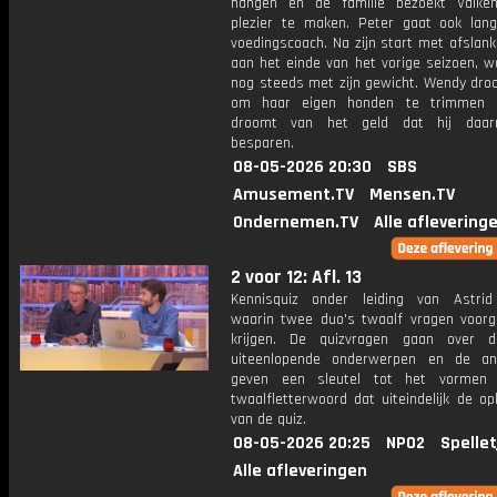
hangen en de familie bezoekt Valke
plezier te maken. Peter gaat ook langs
voedingscoach. Na zijn start met afslan
aan het einde van het vorige seizoen, wo
nog steeds met zijn gewicht. Wendy dro
om haar eigen honden te trimmen 
droomt van het geld dat hij daa
besparen.
08-05-2026 20:30
SBS
Amusement.TV
Mensen.TV
Ondernemen.TV
Alle aflevering
2 voor 12: Afl. 13
Kennisquiz onder leiding van Astri
waarin twee duo's twaalf vragen voorg
krijgen. De quizvragen gaan over 
uiteenlopende onderwerpen en de an
geven een sleutel tot het vormen
twaalfletterwoord dat uiteindelijk de op
van de quiz.
08-05-2026 20:25
NPO2
Spellet
Alle afleveringen