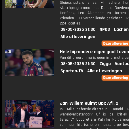
Sluipschutters is een vlijmscherp, hum
sketchprogramma met Ronald Goedemo
Hoeflaak, Leo Alkemade en Jochen 
vrienden. 100 verschillende gezichten. 3
224 locaties.
08-05-2026 21:30
NPO3
Lachen
Alle afleveringen
Hele bijzondere eigen goal Leva
Van dit programma is geen informatie be
08-05-2026 21:30
Ziggo
Voetba
Sporten.TV
Alle afleveringen
Jan-Willem Ruimt Op!: Afl. 2
Is Milieudefensie-directeur Donald
wereldverbeteraar? Of is de kritie
terecht? Cabaretière Katinka Polderma
van haar hilarische en messcherpe bes