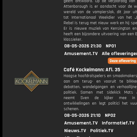
geeft antwoord. Op de verjaardag van 
Attenborough is er aandacht voor de wo
wereld van de vampierslak, dit jaar ui
tot Internationaal Weekdier van het J
Rebel is terug met nieuw werk en hij spe
Er is nieuwe muziek van Kensington e
heeft een bijzondere uitvoering van een 
klassieker.
08-05-2026 21:30
NPO1
Amusement.TV
Alle afleveringe
Café Kockelmann: Afl. 35
Haagse hoofdrolspelers en smaakmakers
aan om terug- en vooruit te blikk
debatten, wandelgangen en verhaallijn
politiek. Samen met sidekick Mats 
neemt Sven de kijker mee in
ontwikkelingen en legt politici het vu
schenen.
08-05-2026 21:10
NPO2
Amusement.TV
Informatief.TV
Nieuws.TV
Politiek.TV