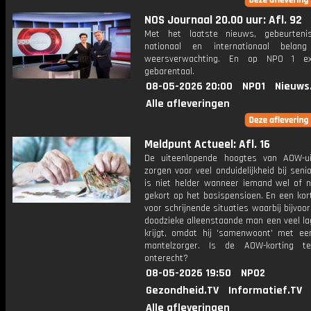
NOS Journaal 20.00 uur: Afl. 92
Met het laatste nieuws, gebeurteni
nationaal en internationaal bela
weersverwachting. En op NPO 1 e
gebarentaal.
08-05-2026 20:00
NPO1
Nieuws
Alle afleveringen
Meldpunt Actueel: Afl. 16
De uiteenlopende hoogtes van AOW-ui
zorgen voor veel onduidelijkheid bij seni
is niet helder wanneer iemand wel of n
gekort op het basispensioen. En een kor
voor schrijnende situaties waarbij bijvoo
doodzieke alleenstaande man een veel l
krijgt, omdat hij 'samenwoont' met ee
mantelzorger. Is de AOW-korting te
onterecht?
08-05-2026 19:50
NPO2
Gezondheid.TV
Informatief.TV
Alle afleveringen