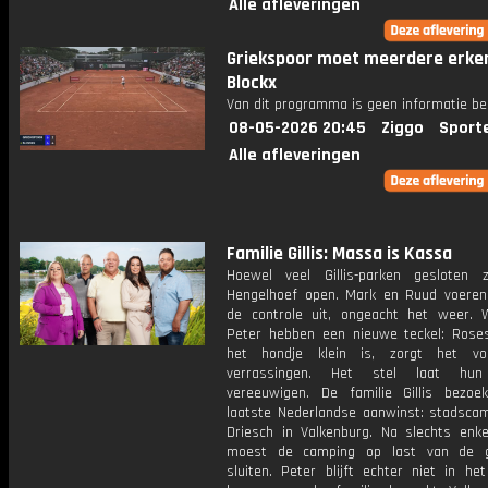
Alle afleveringen
Griekspoor moet meerdere erke
Blockx
Van dit programma is geen informatie be
08-05-2026 20:45
Ziggo
Sport
Alle afleveringen
Familie Gillis: Massa is Kassa
Hoewel veel Gillis-parken gesloten zij
Hengelhoef open. Mark en Ruud voeren 
de controle uit, ongeacht het weer.
Peter hebben een nieuwe teckel: Rose
het hondje klein is, zorgt het vo
verrassingen. Het stel laat hu
vereeuwigen. De familie Gillis bezoe
laatste Nederlandse aanwinst: stadsca
Driesch in Valkenburg. Na slechts enk
moest de camping op last van de 
sluiten. Peter blijft echter niet in he