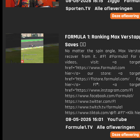
08-05-2026 16:15
Ziggo
Formul
Sporten.TV
Alle afleveringen
FORMULA 1: Ranking Max Verstap
Saves 😮‍💨
No matter the spin angle, Max Versta
recover from it. #F1 #Formula1 For
videos, visit: <a target="
href="https://www.Formula1.com Vis
hier</a> our store: <a target=
href="https://f1store.formula1.com/ Fol
hier</a> F1®: <a target="_
href="https://www.instagram.com/F1
https://www.facebook.com/Formula1/
https://www.twitter.com/F1
https://www.twitch.tv/formula1
https://www.tiktok.com/@f1 #F1">Klik hi
08-05-2026 16:01
YouTube
Formule1.TV
Alle afleveringen