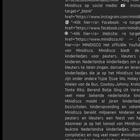
si=SEUbsDvzRB6wi1qBLEnk5A Volg">Klik
Minidisco op social media: 📸 Inst
target="_blank"
href="https://www.instagram.com/minidis
📘">Klik hier</a> Facebook: <a target
href="https://www.facebook.com/minidi
🌐">Klik hier</a> Website: <a target
href="https://www.minidisco.nl/ --- O
hier</a> MINIDISCO Het officiële YouTu
van Minidisco. Minidisco biedt de
kinderliedjes voor peuters, kleuters
kinderen. Nederlandse kinderliedjes om 
kleuters te laten zingen, dansen en lere
kinderliedjes die je op het Minidisco ka
zijn onder andere Tsjoe Tjsoe Wa, Hokey
Wielen van de Bus, Cowboy Johnny, Krokod
Tante Rita, Berend Botje Ging Uit Vare
veel meer bekende nederlandse kinde
Minidisco maakt al jaren kinderlie
basischolen, kinderopvanding en vakant
Minidisco bereikt miljoenen kinderen e
peuters en kleuters een feest van he
Abonneer je op het kanaal van Minidisc
leukste Nederlandse kinderliedjes, dans
compilaties en nog veel meer! #minidisc