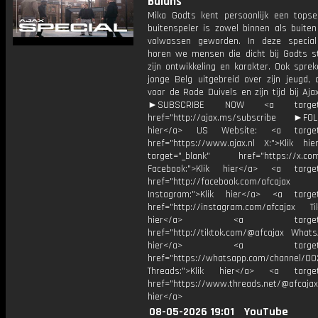
Balans
Mika Godts kent persoonlijk een topse
buitenspeler is zowel binnen als buiten
volwassen geworden. In deze specia
horen we mensen die dicht bij Godts s
zijn ontwikkeling en karakter. Ook spre
jonge Belg uitgebreid over zijn jeugd, 
voor de Rode Duivels en zijn tijd bij Aj
►SUBSCRIBE NOW <a target="
href="http://ajax.ms/subscribe ►FOL
hier</a> US Website: <a target=
href="https://www.ajax.nl X:">Klik hi
target="_blank" href="https://x.co
Facebook:">Klik hier</a> <a target
href="http://facebook.com/afcajax
Instagram:">Klik hier</a> <a target
href="http://instagram.com/afcajax TikT
hier</a> <a target="_
href="http://tiktok.com/@afcajax WhatsA
hier</a> <a target="_
href="https://whatsapp.com/channel/
Threads:">Klik hier</a> <a target=
href="https://www.threads.net/@afcajax
hier</a>
08-05-2026 19:01
YouTube