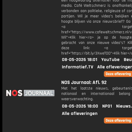
een hoogwaardig alternatief voor de m
media. Café Weltschmerz is onafhankelij
verbonden aan politieke, religieuze of c
partijen. Wil je meer video's bekijken
hoogte blijven via onze nieuwsbrief? Ga
<a target="_bl
href="https://www.cafeweltschmerz.nl/v
Wil">Klik hier</a> je op de hoogt
gebracht van onze nieuwe video's? Kl
deze link: <a target="_
href="https://bit.ly/3XweTO0">Klik hier</
08-05-2026 18:01
YouTube
Beu
Informatief.TV
Alle afleveringe
NOS Journaal: Afl. 92
Met het laatste nieuws, gebeurteni
nationaal en internationaal bela
weersverwachting.
08-05-2026 18:00
NPO1
Nieuws
Alle afleveringen