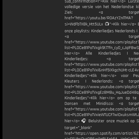
sub_confirmation=1">Klik hier</a> Luist
volledige versie van het Nederlandse ki
Ziek: <a target="_b
href="https://youtu.be/R0AzYZnlTMA?
si=WdFbTX8k_Htt5ULx 📺">Klik hier</a> B
onze playlists: Kinderliedjes Nederlands | 
<a target="_bl
href="https://www.youtube.com/playlist
list=PL0Ce81PoTVxgk9t77fn_cy0_cJqIF8wS
hier</a> Alle Kinderliedjes | Ned
Kinderliedjes: <a target="
href="https://www.youtube.com/playlist
list=PL0Ce81PoTVxi6nHf5IXkgchUHt-cLE4
Kinderliedjes">Klik hier</a> voor P
Kleuters | Nederlands: <a target=
href="https://www.youtube.com/playlist
list=PL0Ce81PoTVxgEz8M8u_HqJueDd48
Kinderliedjes">Klik hier</a> om op te
Dansen met Minidisco: <a target=
href="https://www.youtube.com/playlist
list=PL0Ce81PoTVxieWTUCF7wiOxuksmWtJp
hier</a> 🎧 Beluister onze muziek op Sp
target="_blank"
href="https://open.spotify.com/artist/