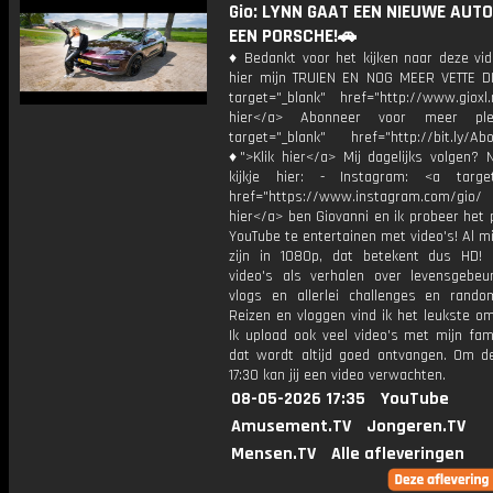
Gio: LYNN GAAT EEN NIEUWE AUTO
EEN PORSCHE!🚗
♦ Bedankt voor het kijken naar deze vid
hier mijn TRUIEN EN NOG MEER VETTE D
target="_blank" href="http://www.gioxl.
hier</a> Abonneer voor meer ple
target="_blank" href="http://bit.ly/Ab
♦">Klik hier</a> Mij dagelijks volgen?
kijkje hier: - Instagram: <a target
href="https://www.instagram.com/gio/
hier</a> ben Giovanni en ik probeer het 
YouTube te entertainen met video's! Al mi
zijn in 1080p, dat betekent dus HD! 
video's als verhalen over levensgebeur
vlogs en allerlei challenges en rando
Reizen en vloggen vind ik het leukste o
Ik upload ook veel video's met mijn fam
dat wordt altijd goed ontvangen. Om 
17:30 kan jij een video verwachten.
08-05-2026 17:35
YouTube
Amusement.TV
Jongeren.TV
Mensen.TV
Alle afleveringen