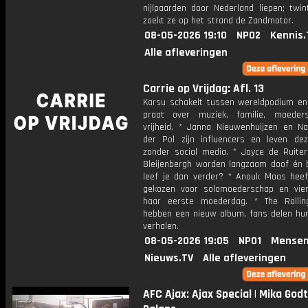
nijlpaarden door Nederland liepen; twin
zoekt ze op het strand de Zandmotor.
08-05-2026 19:10
NPO2
Kennis.
Alle afleveringen
Carrie op Vrijdag: Afl. 13
Karsu schakelt tussen wereldpodium en
praat over muziek, familie, moeder
vrijheid. * Janna Nieuwenhuijzen en N
der Pol zijn influencers en leven d
zonder social media. * Joyce de Ruite
Bleijenbergh worden langzaam doof én b
leef je dan verder? * Anouk Maas hee
gekozen voor solomoederschap en vie
haar eerste moederdag. * The Rolli
hebben een nieuw album, fans delen hu
verhalen.
08-05-2026 19:05
NPO1
Mensen
Nieuws.TV
Alle afleveringen
AFC Ajax: Ajax Special | Mika Godt