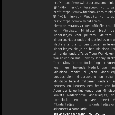
href="https://www.instagram.com/minidis
📘">Klik hier</a> Facebook: <a target
href="https://www.facebook.com/minidi
🌐">Klik hier</a> Website: <a target
href="https://www.minidisco.nl/ OV
hier</a> MINIDISCO Het officiële YouTu
van Minidisco. Minidisco biedt de
kinderliedjes voor peuters, kleuters
kinderen. Nederlandse kinderliedjes om 
kleuters te laten zingen, dansen en lere
kinderliedjes die je op het Minidisco ka
zijn onder andere Tsjoe Tjsoe Wa, Hokey
Wielen van de Bus, Cowboy Johnny, Krokod
Tante Rita, Berend Botje Ging Uit Vare
veel meer bekende Nederlandse kinde
Minidisco maakt al jaren kinderlie
basisscholen, kinderopvang en vakant
Minidisco bereikt miljoenen kinderen e
peuters en kleuters een feest van he
Abonneer je op het kanaal van Minidisc
leukste Nederlandse kinderliedjes, dan
compilaties en nog veel meer! #m
#kinderliedjes #KinderliedjesvanM
#kleuters #compilatie
08-05-2026 15:00
YouTube