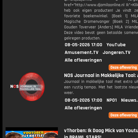
href="http://www.djamilaonline.nl Ik">Kli
heb ook eigen producten! Je vindt z
favoriete boekenwinkel. [Boek 1] M
Magische Dromenvanger [Boek 2] MI
Gouden Toverveer [Anders] MILA Vriende
Deze video bevat geen betaalde samenw
gekregen producten.
08-05-2026 17:00
YouTube
Amusement.TV
Jongeren.TV
Alle afleveringen
NOS Journaal in Makkelijke Taal: 
Journaal in makkelijke taal met extra ui
een rustig tempo. Met het laatste nieu
weer.
08-05-2026 17:00
NPO1
Nieuws
Alle afleveringen
vThorben: Ik Daag Mick van Youtu
in BRAWL STARS!