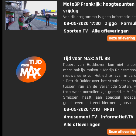
MotoGP Frankrijk: hoogtepunten
vrijdag
Van dit programma is geen informatie be
08-05-2026 17:30
Ziggo
Formul
Sporten.TV
Alle afleveringen
Tijd voor MAX: Afl. 88
Robèrt van Beckhoven kan niet allee
maar ook ijs maken. * Marijn Poldermans
nieuwe serie van Het echte leven in de d
* Patrick Bolder over het staakt-het-vur
tussen Iran en de Verenigde Staten, w
toch weer aanvallen zijn gemeld. * Milè
Smissen heeft een speciaal moederd
geschreven en treedt hiermee bij ons op.
08-05-2026 17:10
NPO1
Amusement.TV
Informatief.TV
Alle afleveringen