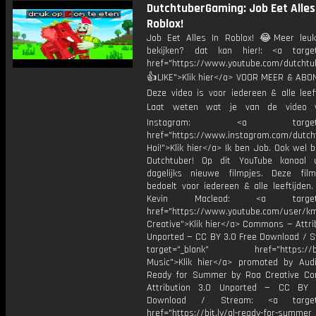
DutchtuberGaming: Job Eet Alles
Roblox!
Job Eet Alles In Roblox! 😂Meer leuk
bekijken? dat kan hier!: <a target
href="https://www.youtube.com/dutcht
👍LIKE">Klik hier</a> VOOR MEER & ABO
Deze video is voor iedereen & alle leef
Laat weten wat je van de video v
Instagram: <a target="_
href="https://www.instagram.com/dutch
Hoi!">Klik hier</a> Ik ben Job. Ook wel 
Dutchtuber! Op dit YouTube kanaal 
dagelijks nieuwe filmpjes. Deze film
bedoelt voor iedereen & alle leeftijden
Kevin Macleod: <a target="
href="https://www.youtube.com/user/k
Creative">Klik hier</a> Commons — Attri
Unported — CC BY 3.0 Free Download / S
target="_blank" href="https://bit.
Music">Klik hier</a> promoted by Audi
Ready for Summer by Roa Creative C
Attribution 3.0 Unported — CC BY 
Download / Stream: <a target="
href="https://bit.ly/al-ready-for-summer