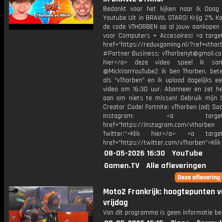
Bedankt voor het kijken naar Ik Daag
Youtube Uit in BRAWL STARS! Krijg 2% Ko
de code VTHORBEN op al jouw aankopen 
voor Computers + Accesoires! <a target
href="https://reduxgaming.nl/?ref=vthor
#Partner Business: vThorbenyt@gmail.com
hier</a> deze video speel ik s
@MickVanYouTube2 Ik ben Thorben, bet
als "vThorben" en ik upload dagelijks e
video om 16:30 uur. Abonneer en zet het
aan om niets te missen! Gebruik mijn 
Creator Code! Fortnite: vThorben (ad) Soc
Instagram: <a target="_
href="https://instagram.com/vthorben
Twitter:">Klik hier</a> <a target=
href="https://twitter.com/vThorben">Klik
08-05-2026 16:30
YouTube
Gamen.TV
Alle afleveringen
Moto2 Frankrijk: hoogtepunten 
vrijdag
Van dit programma is geen informatie be