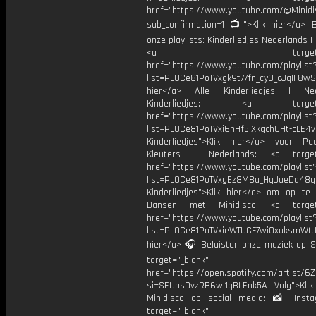
href="https://www.youtube.com/@Minidis
sub_confirmation=1 📺">Klik hier</a> B
onze playlists: Kinderliedjes Nederlands | 
<a target="_bl
href="https://www.youtube.com/playlist
list=PL0Ce81PoTVxgk9t77fn_cy0_cJqIF8wS
hier</a> Alle Kinderliedjes | Ned
Kinderliedjes: <a target="
href="https://www.youtube.com/playlist
list=PL0Ce81PoTVxi6nHf5IXkgchUHt-cLE4
Kinderliedjes">Klik hier</a> voor P
Kleuters | Nederlands: <a target=
href="https://www.youtube.com/playlist
list=PL0Ce81PoTVxgEz8M8u_HqJueDd48
Kinderliedjes">Klik hier</a> om op te
Dansen met Minidisco: <a target=
href="https://www.youtube.com/playlist
list=PL0Ce81PoTVxieWTUCF7wiOxuksmWtJp
hier</a> 🎧 Beluister onze muziek op Sp
target="_blank"
href="https://open.spotify.com/artist/
si=SEUbsDvzRB6wi1qBLEnk5A Volg">Klik
Minidisco op social media: 📸 Inst
target="_blank"