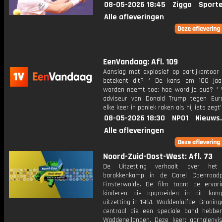
08-05-2026 18:45
Ziggo
Sport
Alle afleveringen
EenVandaag: Afl. 109
Aanslag met explosief op partijkantoor
betekent dit? * De kans om 100 jaa
worden neemt toe: hoe word je oud? * 
adviseur van Donald Trump tegen Euro
elke keer in paniek raken als hij iets zegt'
08-05-2026 18:30
NPO1
Nieuws
Alle afleveringen
Noord-Zuid-Oost-West: Afl. 73
De Uitzetting verhaalt over het
barakkenkamp in de Carel Coenraadp
Finsterwolde. De film toont de ervar
kinderen die opgroeiden in dit ka
uitzetting in 1961. Waddenlaifde: Gronin
centraal die een speciale band hebb
Waddeneilanden. Deze keer: garnalenvi