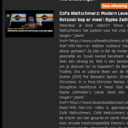
Cafe Weltschmerz: Modern Leven
Rotzooi: kap er mee! | Rypke Zei
Waardeer je onze video's? Steun 
Weltschmerz, het podium voor het vrije 
target="_blank"
href="https://www.cafeweltschmerz.nl/
Wat">Klik hier</a> hebben 'wakkere' m
elkaar gemeen? Ze zien in dat de modern
geestelijk en fysiek kwaad berokkent 
daar een uitweg bij. Wat is een bewez
om je daarvan los te koppelen? De Bene
Traditie, Ora et Labora! Boek van de 
Dreher (2017) The Benedict Option, Stra
Christians in a Post-Christian Nation,
Stoughton Hoofdstuk 4 'Waar God Wo
Rypke Zeilmaker's Liever dood dan 
target="_blank"
href="https://www.lieverdooddanslaaf
Deze">Klik hier</a> video is geproduc
Café Weltschmerz. Café Weltschmerz g
de kracht van het gesprek en zendt inte
over actuele maatschappelijke thema's. 