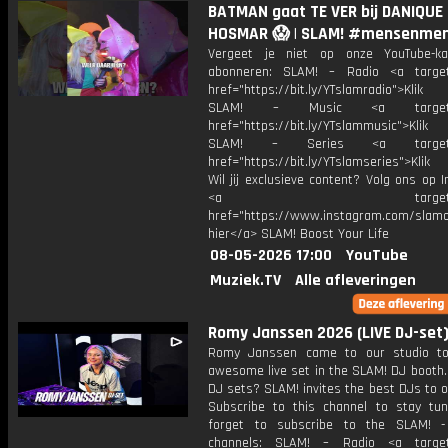
BATMAN gaat TE VER bij DANIQUE
HOSMAR 😱 | SLAM! #mensenmen
Vergeet je niet op onze YouTube-ka
abonneren: SLAM! – Radio <a target
href="https://bit.ly/YTslamradio">Klik
SLAM! – Music <a target="_
href="https://bit.ly/YTslammusic">Klik
SLAM! – Series <a target="
href="https://bit.ly/YTslamseries">Klik
Wil jij exclusieve content? Volg ons op 
<a target="_bl
href="https://www.instagram.com/slamoff
hier</a> SLAM! Boost Your Life
08-05-2026 17:00
YouTube
Muziek.TV
Alle afleveringen
Romy Janssen 2026 (LIVE DJ-set)
Romy Janssen came to our studio to
awesome live set in the SLAM! DJ booth.
DJ sets? SLAM! invites the best DJs to o
Subscribe to this channel to stay tun
forget to subscribe to the SLAM! -
channels: SLAM! – Radio <a target=