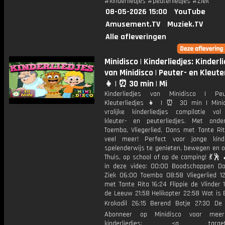
#kinderliedjes #peuterliedjes #Ziek
08-05-2026 15:00
YouTube
Amusement.TV
Muziek.TV
Alle afleveringen
Minidisco | Kinderliedjes: Kinderl
van Minidisco | Peuter- en Kleute
👧 | ⏰ 30 min | Mi
Kinderliedjes van Minidisco | Pe
Kleuterliedjes 👧 | ⏰ 30 min | Mini
vrolijke kinderliedjes compilatie vo
kleuter- en peuterliedjes. Met ond
Toemba, Vliegerlied, Dans met Tante Ri
veel meer! Perfect voor jonge kin
spelenderwijs te genieten, bewegen en o
Thuis, op school of op de camping! 💃🕺 
in deze video: 00:00 Boodschappen D
Ziek 06:00 Toemba 08:58 Vliegerlied 1
met Tante Rita 16:24 Flippie de Vlinder 
de Leeuw 21:58 Helikopter 22:58 Wat is 
Krokodil 26:15 Berend Botje 27:30 De
Abonneer op Minidisco voor meer 
kinderliedjes: <a target="