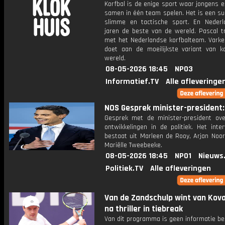
Korfbal is de enige sport waar jongens 
samen in één team spelen. Het is een su
slimme en tactische sport. En Nederl
jaren de beste van de wereld. Pascal t
met het Nederlandse korfbalteam. Varke
doet aan de moeilijkste variant van ko
wereld.
08-05-2026 18:45
NPO3
Informatief.TV
Alle afleveringe
NOS Gesprek minister-president: 
Gesprek met de minister-president ove
ontwikkelingen in de politiek. Het inte
bestaat uit Marleen de Rooy, Arjan Noor
Mariëlle Tweebeeke.
08-05-2026 18:45
NPO1
Nieuws
Politiek.TV
Alle afleveringen
Van de Zandschulp wint van Kov
na thriller in tiebreak
Van dit programma is geen informatie be