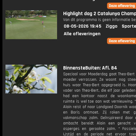
Highlight dag 2 Catalunya Champ
Van dit programma is geen informatie be
08-05-2026 19:45
Ziggo
Sport
Alle afleveringen
BinnensteBuiten: Afl. 84
Speciaal voor Moederdag gaat Theo-Bert 
moeder verrassen. Ze woont nog stee
huis waar Theo-Bert opgegroeid is. Haa
vader van Theo-Bert, die elf jaar geleden
had een kantoor naast de woonkame
ruimte is wel toe aan wat vernieuwing. 
Alain reist af naar Landgoed Doornik waa
en Boris ontmoet. Zij roken met g
vakmanschap zalm. Geïnspireerd door 
ambacht bereidt Alain een gerecht 
asperges en gerookte zalm. * Fossiel
IJstijd en de periode net ervoor to