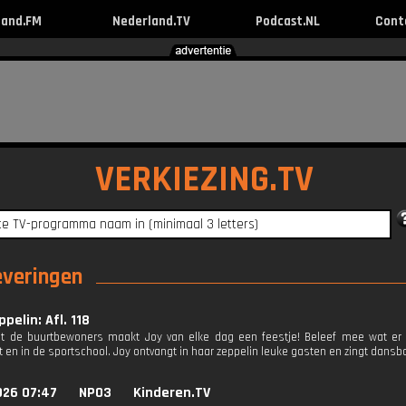
land.FM
Nederland.TV
Podcast.NL
Cont
VERKIEZING.TV
leveringen
ppelin: Afl. 118
 de buurtbewoners maakt Joy van elke dag een feestje! Beleef mee wat er g
 en in de sportschool. Joy ontvangt in haar zeppelin leuke gasten en zingt dansba
026 07:47
NPO3
Kinderen.TV