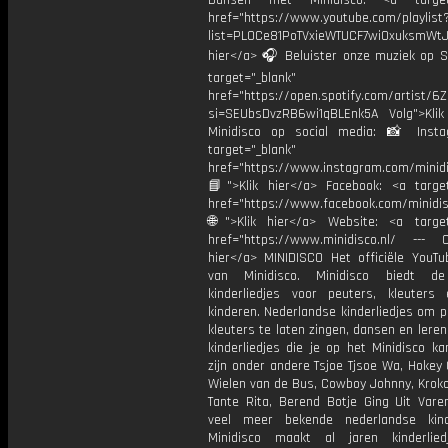
Dansen met Minidisco: <a target=
href="https://www.youtube.com/playlist
list=PL0Ce81PoTVxieWTUCF7wiOxuksmWtJp
hier</a> 🎧 Beluister onze muziek op Sp
target="_blank"
href="https://open.spotify.com/artist/
si=SEUbsDvzRB6wi1qBLEnk5A Volg">Klik
Minidisco op social media: 📸 Inst
target="_blank"
href="https://www.instagram.com/minidis
📘">Klik hier</a> Facebook: <a target
href="https://www.facebook.com/minidi
🌐">Klik hier</a> Website: <a target
href="https://www.minidisco.nl/ --- O
hier</a> MINIDISCO Het officiële YouTu
van Minidisco. Minidisco biedt de
kinderliedjes voor peuters, kleuters
kinderen. Nederlandse kinderliedjes om 
kleuters te laten zingen, dansen en lere
kinderliedjes die je op het Minidisco ka
zijn onder andere Tsjoe Tjsoe Wa, Hokey
Wielen van de Bus, Cowboy Johnny, Krokod
Tante Rita, Berend Botje Ging Uit Vare
veel meer bekende nederlandse kinde
Minidisco maakt al jaren kinderlie