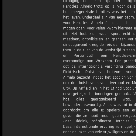
uitdaging aan. Een bijzondere mijl
Heracles Almelo trots op is. Voor de s
hun meegereisde families was het een 
het leven. Onderdeel zijn van een team,
voor Heracles Almelo én dat in het b
mogen doen: voor velen kwam hiermee 
uit. Het laat zien waar sport echt o
meedoen, ontwikkelen en grenzen verl
dinsdagavond kreeg de reis een bijzond
toen in de rust van de wedstrijd tusse
en Portsmouth een Heracles-shi
overhandigd aan Wrexham. Een pracht
dat de internationale verbinding benad
Elektrisch Rolstoelvoetbalteam van
Almelo bezocht, naast het stadion van
ook de thuishavens van Liverpool en M
City. Op Anfield en in het Etihad Stadi
onvergetelijke herinneringen gemaakt. “A
hoe alles georganiseerd was,
bewonderenswaardig. Alles was tot in d
doordacht om alle 12 spelers een er
geven die ze nooit meer gaan vergete
Joep Hiddink, coördinator Heracles Fo
Deze internationale ervaring is mogelij
door de inzet van vele vrijwilligers en de