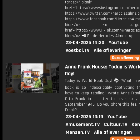
target="_blank"
href="https://www.instagram.com/herac
https://www.twitter.com/heraclesalmelo
https://www.facebook.com/HeraclesAlmel
hier</a> <a target="_
href="https://www.TikTok.com/@heracles
hier</a> 📲 En de Heracles Almelo App
23-04-2026 14:30
YouTube
Voetbal.TV
Alle afleveringen
Anne Frank House: Today is Worl
Day!
Today is World Book Day! 📚 'What I re
book is so indescribably captivating th
have to keep reading.' wrote Anne Frank
Otto Frank in a letter to his sister,
September 1945. Do you share this feeli
Frank?
23-04-2026 13:19
YouTube
Amusement.TV
Cultuur.TV
Ken
Mensen.TV
Alle afleveringen