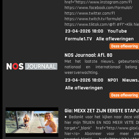
href="https://www.instagram.com/F1
https://www.facebook.com/Formula1/
https://www.twitter.com/F1
https://www.twitch.tv/formula1
https://www.tiktok.com/@f1 #F1">Klik hi
23-04-2026 18:00
YouTube
Formule1.TV
Alle afleveringen
NOS Journaal: Afl. 80
Met het laatste nieuws, gebeurteni
nationaal en internationaal bela
weersverwachting.
23-04-2026 18:00
NPO1
Nieuws
Alle afleveringen
Gio: MEXX ZET ZIJN EERSTE STAPJ
♦ Bedankt voor het kijken naar deze vid
hier mijn TRUIEN EN NOG MEER VETTE D
target="_blank" href="http://www.gioxl.
hier</a> Abonneer voor meer ple