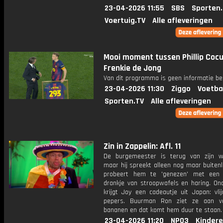
23-04-2026 11:55
SBS
Sporten
Voertuig.TV
Alle afleveringen
Mooi moment tussen Phillip Cocu
Frenkie de Jong
Van dit programma is geen informatie be
23-04-2026 11:30
Ziggo
Voetba
Sporten.TV
Alle afleveringen
Zin in Zappelin: Afl. 11
De burgemeester is terug van zijn we
maar hij spreekt alleen nog maar buiten
probeert hem te 'genezen' met een 
drankje van stroopwafels en haring. On
krijgt Joy een cadeautje uit Japan: vli
pepers. Buurman Ron ziet ze aan vo
bananen en dat komt hem duur te staan.
23-04-2026 11:20
NPO3
Kindere