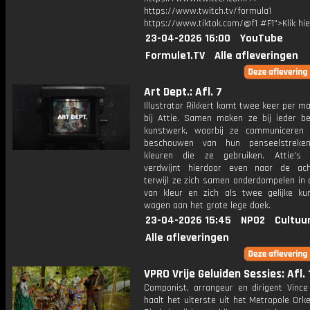
https://www.twitch.tv/formula1
https://www.tiktok.com/@f1 #F1">Klik hi
23-04-2026 16:00
YouTube
Formule1.TV
Alle afleveringen
Art Dept.: Afl. 7
Illustrator Rikkert komt twee keer per m
bij Attie. Samen maken ze bij ieder b
kunstwerk, waarbij ze communiceren
beschouwen van hun penseelstrek
kleuren die ze gebruiken. Attie's 
verdwijnt hierdoor even naar de ach
terwijl ze zich samen onderdompelen in 
van kleur en zich als twee gelijke ku
wagen aan het grote lege doek.
23-04-2026 15:45
NPO2
Cultuu
Alle afleveringen
VPRO Vrije Geluiden Sessies: Afl. 
Componist, arrangeur en dirigent Vinc
haalt het uiterste uit het Metropole Orke