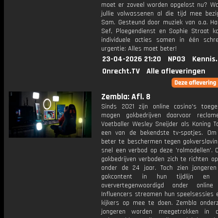
moet er zoveel worden opgelost nu? W
jullie volwassenen al die tijd mee bezi
Sam. Gesteund door muziek van o.a. Ha
Sef, Ploegendienst en Sophie Straat 
individuele acties samen in één sch
urgentie: Alles moet beter!
23-04-2026 21:20
NPO3
Kennis
Onrecht.TV
Alle afleveringen
Zembla: Afl. 8
Sinds 2021 zijn online casino's toeg
mogen gokbedrijven daarvoor reclam
Voetballer Wesley Sneijder als Koning T
een van de bekendste tv-spotjes. Om
beter te beschermen tegen gokverslaving
snel een verbod op deze 'rolmodellen'. 
gokbedrijven verboden zich te richten o
onder de 24 jaar. Toch zien jongere
gokcontent in hun tijdlijn en 
oververtegenwoordigd onder online 
Influencers streamen hun speelsessies 
kijkers op mee te doen. Zembla onder
jongeren worden meegetrokken in d