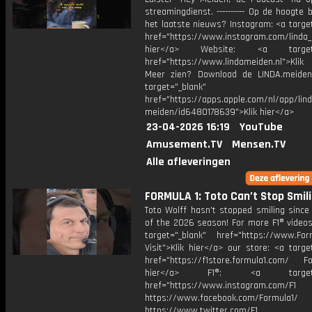
streamingdienst. ---------- Op de hoogte b
het laatste nieuws? Instagram: <a targe
href="https://www.instagram.com/linda_
hier</a> Website: <a target="
href="https://www.lindameiden.nl">Klik
Meer zien? Download de LINDA.meide
target="_blank"
href="https://apps.apple.com/nl/app/lind
meiden/id6480178639">Klik hier</a>
23-04-2026 16:19
YouTube
Amusement.TV
Mensen.TV
Alle afleveringen
FORMULA 1: Toto Can’t Stop Smil
Toto Wolff hasn't stopped smiling since
of the 2026 season! For more F1® videos,
target="_blank" href="https://www.For
Visit">Klik hier</a> our store: <a targe
href="https://f1store.formula1.com/ Fol
hier</a> F1®: <a target="_
href="https://www.instagram.com/F1
https://www.facebook.com/Formula1/
https://www.twitter.com/F1