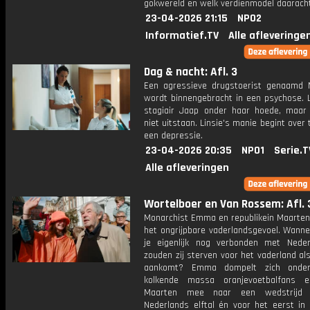
gokwereld en welk verdienmodel daarachte
23-04-2026 21:15
NPO2
Informatief.TV
Alle afleveringe
Dag & nacht: Afl. 3
Een agressieve drugstoerist genaamd 
wordt binnengebracht in een psychose. L
stagiair Jaap onder haar hoede, maa
niet uitstaan. Linsie's manie begint over 
een depressie.
23-04-2026 20:35
NPO1
Serie.T
Alle afleveringen
Wortelboer en Van Rossem: Afl. 
Monarchist Emma en republikein Maarten 
het ongrijpbare vaderlandsgevoel. Wanne
je eigenlijk nog verbonden met Nede
zouden zij sterven voor het vaderland al
aankomt? Emma dompelt zich onde
kolkende massa oranjevoetbalfans e
Maarten mee naar een wedstrijd
Nederlands elftal én voor het eerst in 