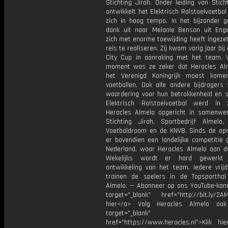
Stichting Jirah. Onder leiding van Stich
ontwikkelt het Elektrisch Rolstoelvoetbal
zich in hoog tempo. In het bijzonder g
dank uit naar Melanie Benson uit Enge
zich met enorme toewijding heeft ingeze
reis te realiseren. Zij kwam vorig jaar bij
City Cup in aanraking met het team. 
moment was ze zeker dat Heracles Al
het Verenigd Koningrijk moest kom
voetballen. Ook alle andere bijdragers 
waardering voor hun betrokkenheid en s
Elektrisch Rolstoelvoetbal werd in
Heracles Almelo opgericht in samenwe
Stichting Jirah, Sportbedrijf Almelo, 
Voetbaldroom en de KNVB. Sinds de opri
er bovendien een landelijke competitie 
Nederland, waar Heracles Almelo aan d
Wekelijks wordt er hard gewerk
ontwikkeling van het team. Iedere vrij
trainen de spelers in de Topsporthal
Almelo. -- Abonneer op ons YouTube-kana
target="_blank" href="http://bit.ly/2AM
hier</a> Volg Heracles Almelo oo
target="_blank"
href="https://www.heracles.nl">Klik hi