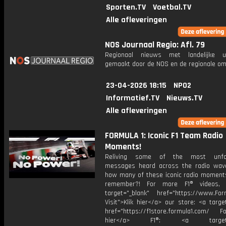
Sporten.TV
Voetbal.TV
Alle afleveringen
NOS Journaal Regio: Afl. 79
Regionaal nieuws met landelijke uit
gemaakt door de NOS en de regionale om
23-04-2026 18:15
NPO2
Informatief.TV
Nieuws.TV
Alle afleveringen
FORMULA 1: Iconic F1 Team Radio
Moments!
Reliving some of the most unfor
messages heard across the radio waves
how many of these iconic radio moment
remember?! For more F1® videos, v
target="_blank" href="https://www.For
Visit">Klik hier</a> our store: <a targe
href="https://f1store.formula1.com/ Fol
hier</a> F1®: <a target="_