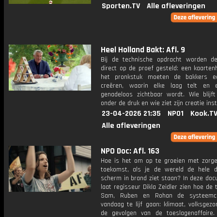
Sporten.TV
Alle afleveringen
Heel Holland Bakt: Afl. 9
Bij de technische opdracht worden d
direct op de proef gesteld: een kaarten
het pronkstuk moeten de bakkers e
creëren, waarin elke laag telt en 
genadeloos zichtbaar wordt. Wie blijft
onder de druk en wie ziet zijn creatie ins
23-04-2026 21:35
NPO1
Kook.T
Alle afleveringen
NPO Doc: Afl. 163
Hoe is het om op te groeien met zorge
toekomst, als je de wereld de hele 
scherm in brand ziet staan? In deze doc
laat regisseur Dikla Zeidler zien hoe de 
Sam, Ruben en Rohan de systeemcr
vandaag te lijf gaan: klimaat, volksgez
de gevolgen van de toeslagenaffaire