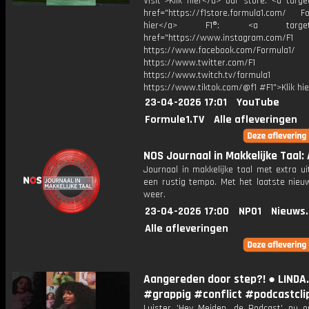
Visit">Klik hier</a> our store: <a targe
href="https://f1store.formula1.com/ Fol
hier</a> F1®: <a target="_
href="https://www.instagram.com/F1
https://www.facebook.com/Formula1/
https://www.twitter.com/F1
https://www.twitch.tv/formula1
https://www.tiktok.com/@f1 #F1">Klik hi
23-04-2026 17:01
YouTube
Formule1.TV
Alle afleveringen
NOS Journaal in Makkelijke Taal: A
Journaal in makkelijke taal met extra ui
een rustig tempo. Met het laatste nieu
weer.
23-04-2026 17:00
NPO1
Nieuws
Alle afleveringen
Aangereden door step?! ● LINDA
#grappig #conflict #podcastcli
Luister 'Hey Meiden, de Podcast' nu o