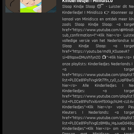
Kinderliedje! | Minidisco
Slaap Kindje Slaap 😴 - Luister dit Ne
Kinderliedje! | Minidisco 👉 Abonneer op
kanaal van Minidisco en ontdek meer kin
zoals Slaap Kindje Slaap: <a target
href="https://www.youtube.com/@Minidis
sub_confirmation=1">Klik hier</a> Luist
volledige versie van het Nederlandse ki
Slaap Kindje Slaap: <a target=
href="https://youtu.be/md9_KSuoevA?
si=B1IqowDMuVhTyn20 📺">Klik hier</a> B
onze playlists: Kinderliedjes Nederlands | 
<a target="_bl
href="https://www.youtube.com/playlist
list=PL0Ce81PoTVxgk9t77fn_cy0_cJqIF8wS
hier</a> Alle Kinderliedjes | Ned
Kinderliedjes: <a target="
href="https://www.youtube.com/playlist
list=PL0Ce81PoTVxi6nHf5IXkgchUHt-cLE4
Kinderliedjes">Klik hier</a> voor P
Kleuters | Nederlands: <a target=
href="https://www.youtube.com/playlist
list=PL0Ce81PoTVxgEz8M8u_HqJueDd48
Kinderliedjes">Klik hier</a> om op te