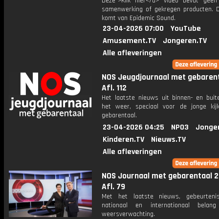
Deze">Klik hier</a> video bevat geen
samenwerking of gekregen producten. 
komt van Epidemic Sound.
23-04-2026 07:00
YouTube
Amusement.TV
Jongeren.TV
Alle afleveringen
NOS Jeugdjournaal met gebarent
Afl. 112
Het laatste nieuws uit binnen- en buit
het weer, speciaal voor de jonge kij
gebarentaal.
23-04-2026 04:25
NPO3
Jonge
Kinderen.TV
Nieuws.TV
Alle afleveringen
NOS Journaal met gebarentaal 2
Afl. 79
Met het laatste nieuws, gebeurteni
nationaal en internationaal bela
weersverwachting.