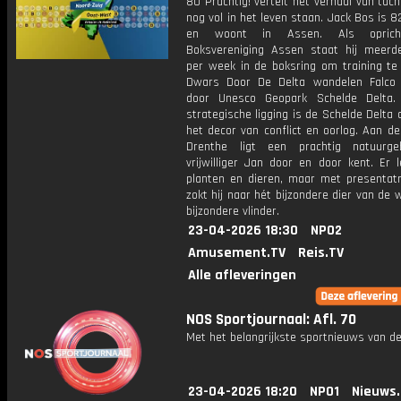
80 Prachtig! vertelt het verhaal van tach
nog vol in het leven staan. Jack Bos is 8
en woont in Assen. Als oprich
Boksvereniging Assen staat hij meerd
per week in de boksring om training te 
Dwars Door De Delta wandelen Falco
door Unesco Geopark Schelde Delta.
strategische ligging is de Schelde Delta
het decor van conflict en oorlog. Aan d
Drenthe ligt een prachtig natuurge
vrijwilliger Jan door en door kent. Er 
planten en dieren, maar met presentatr
zokt hij naar hét bijzondere dier van de 
bijzondere vlinder.
23-04-2026 18:30
NPO2
Amusement.TV
Reis.TV
Alle afleveringen
NOS Sportjournaal: Afl. 70
Met het belangrijkste sportnieuws van de
23-04-2026 18:20
NPO1
Nieuws