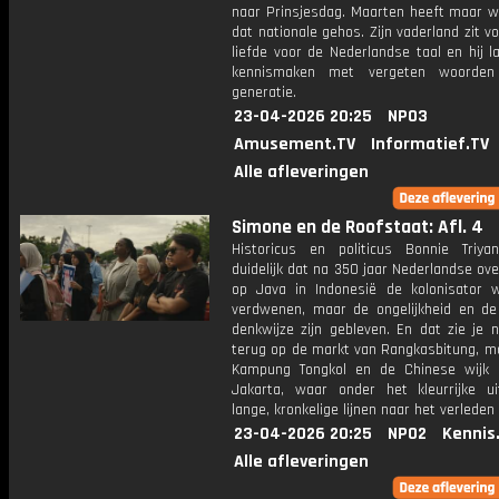
naar Prinsjesdag. Maarten heeft maar w
dat nationale gehos. Zijn vaderland zit vo
liefde voor de Nederlandse taal en hij 
kennismaken met vergeten woorden 
generatie.
23-04-2026 20:25
NPO3
Amusement.TV
Informatief.TV
Alle afleveringen
Simone en de Roofstaat: Afl. 4
Historicus en politicus Bonnie Triy
duidelijk dat na 350 jaar Nederlandse ov
op Java in Indonesië de kolonisator we
verdwenen, maar de ongelijkheid en de 
denkwijze zijn gebleven. En dat zie je n
terug op de markt van Rangkasbitung, ma
Kampung Tongkol en de Chinese wijk 
Jakarta, waar onder het kleurrijke uit
lange, kronkelige lijnen naar het verleden
23-04-2026 20:25
NPO2
Kennis
Alle afleveringen