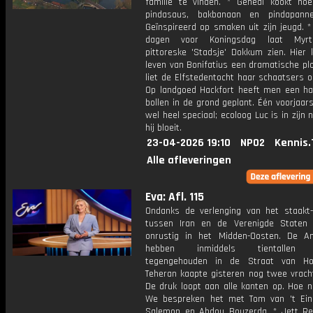
familie te vinden. * Geneal kookt no
pindasaus, bakbanaan en pindapanne
Geïnspireerd op smaken uit zijn jeugd. 
dagen voor Koningsdag laat Myr
pittoreske 'Stadsje' Dokkum zien. Hier 
leven van Bonifatius een dramatische pl
liet de Elfstedentocht haar schaatsers 
Op landgoed Hackfort heeft men een hal
bollen in de grond geplant. Één voorjaars
wel heel speciaal; ecoloog Luc is in zijn 
hij bloeit.
23-04-2026 19:10
NPO2
Kennis.
Alle afleveringen
Eva: Afl. 115
Ondanks de verlenging van het staakt-
tussen Iran en de Verenigde Staten b
onrustig in het Midden-Oosten. De A
hebben inmiddels tientallen 
tegengehouden in de Straat van H
Teheran kaapte gisteren nog twee vrach
De druk loopt aan alle kanten op. Hoe n
We bespreken het met Tom van 't Ein
Salemon en Abdou Bouzerda. * Jett Re