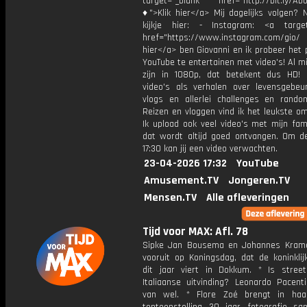
target="_blank" href="http://bit.ly/Ab
♦">Klik hier</a> Mij dagelijks volgen?
kijkje hier: - Instagram: <a target
href="https://www.instagram.com/gio/
hier</a> ben Giovanni en ik probeer het 
YouTube te entertainen met video's! Al mi
zijn in 1080p, dat betekent dus HD! 
video's als verhalen over levensgebeur
vlogs en allerlei challenges en rando
Reizen en vloggen vind ik het leukste o
Ik upload ook veel video's met mijn fam
dat wordt altijd goed ontvangen. Om 
17:30 kan jij een video verwachten.
23-04-2026 17:32
YouTube
Amusement.TV
Jongeren.TV
Mensen.TV
Alle afleveringen
Tijd voor MAX: Afl. 78
Sipke Jan Bousema en Johannes Krame
vooruit op Koningsdag, dat de koninklij
dit jaar viert in Dokkum. * Is stree
Italiaanse uitvinding? Leonardo Pacent
van wel. * Flore Zoé brengt in haa