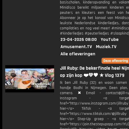
basischolen, kinderopvanding en vakant
Minidisco bereikt miljoenen kinderen e
peuters en kleuters een feest van he
Abonneer je op het kanaal van Minidisc
leukste Nederlandse kinderliedjes, dans
compilaties en nog veel meer! #minidisc
#kinderliedjes #peuterliedjes #slaapkind
23-04-2026 08:00
YouTube
Amusement.TV
Muziek.TV
Alle afleveringen
Jill Ruby: De bekerfinale heel Ni
op zijn kop ❤️💚🖤 ★ Vlog 1379
Ik ben Jill Ruby (32) en woon samen
hondje Bodhi in Nijmegen. Geen plan
camera. ✖ Email - contact@jill-r
Instagram - <a target="_
href="http://www.instagram.com/jillrub
hier</a> TikTok - <a target="
href="https://www.tiktok.com/@jilllrub
hier</a> Step-Up groep - <a target
href="https://join.thestepupapp.com/IYL