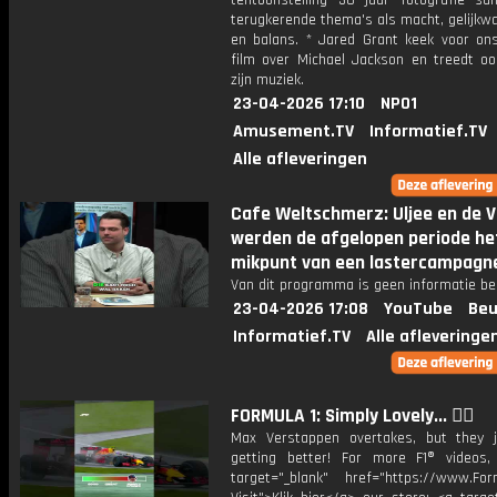
tentoonstelling 30 jaar fotografie s
terugkerende thema's als macht, gelijkw
en balans. * Jared Grant keek voor on
film over Michael Jackson en treedt o
zijn muziek.
23-04-2026 17:10
NPO1
Amusement.TV
Informatief.TV
Alle afleveringen
Cafe Weltschmerz: Uljee en de 
werden de afgelopen periode he
mikpunt van een lastercampagn
Van dit programma is geen informatie be
23-04-2026 17:08
YouTube
Beu
Informatief.TV
Alle afleveringe
FORMULA 1: Simply Lovely... 😮‍💨
Max Verstappen overtakes, but they 
getting better! For more F1® videos, 
target="_blank" href="https://www.For