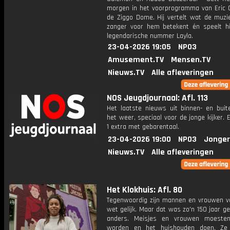
morgen in het voorprogramma van Eric C
de Ziggo Dome. Hij vertelt wat de muzi
zanger voor hem betekent én speelt hij
legendarische nummer Layla.
23-04-2026 19:05
NPO3
Amusement.TV
Mensen.TV
Nieuws.TV
Alle afleveringen
NOS Jeugdjournaal: Afl. 113
Het laatste nieuws uit binnen- en buit
het weer, speciaal voor de jonge kijker.
1 extra met gebarentaal.
23-04-2026 19:00
NPO3
Jonger
Nieuws.TV
Alle afleveringen
Het Klokhuis: Afl. 80
Tegenwoordig zijn mannen en vrouwen v
wet gelijk. Maar dat was zo'n 150 jaar g
anders. Meisjes en vrouwen moeste
worden en het huishouden doen. Ze