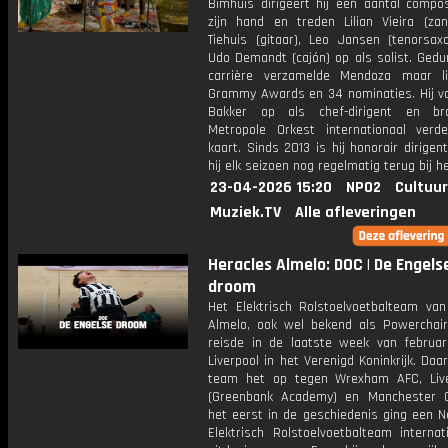
Bimhuis dirigeert hij een aantal compos
zijn hand en treden Lilian Vieira (zan
Tiehuis (gitaar), Leo Jansen (tenorsax
Udo Demandt (cajón) op als solist. Gedu
carrière verzamelde Mendoza maar l
Grammy Awards en 34 nominaties. Hij vo
Bakker op als chef-dirigent en br
Metropole Orkest internationaal ver
kaart. Sinds 2013 is hij honorair dirigen
hij elk seizoen nog regelmatig terug bij h
23-04-2026 15:20
NPO2
Cultuur
Muziek.TV
Alle afleveringen
Heracles Almelo: DOC | De Engels
droom
Het Elektrisch Rolstoelvoetbalteam van
Almelo, ook wel bekend als Powerchair 
reisde in de laatste week van februar
Liverpool in het Verenigd Koninkrijk. Da
team het op tegen Wrexham AFC, Liv
(Greenbank Academy) en Manchester C
het eerst in de geschiedenis ging een N
Elektrisch Rolstoelvoetbalteam internat