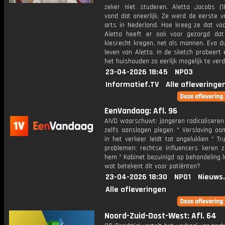
zeker niet studeren. Aletta Jacobs (1
vond dat oneerlijk. Ze werd de eerste v
arts in Nederland. Hoe kreeg ze dat voo
Aletta heeft er ook voor gezorgd da
kiesrecht kregen, net als mannen. Eva du
leven van Aletta. In de sketch probeert
het huishouden zo eerlijk mogelijk te verd
23-04-2026 18:45
NPO3
Informatief.TV
Alle afleveringe
EenVandaag: Afl. 96
AIVD waarschuwt: jongeren radicaliseren
zelfs aanslagen plegen * Verslaving aan
in het verkeer leidt tot ongelukken * T
problemen: rechtse influencers keren z
hem * Kabinet bezuinigd op behandeling l
wat betekent dit voor patiënten?
23-04-2026 18:30
NPO1
Nieuws
Alle afleveringen
Noord-Zuid-Oost-West: Afl. 64