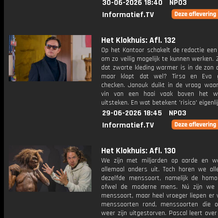
30-06-2026 18:40
NPO3
Informatief.TV
Het Klokhuis: Afl. 132
Op het Kantoor schakelt de redactie een
om zo veilig mogelijk te kunnen werken.
dat zwarte kleding warmer is in de zon 
maar klopt dat wel? Tirsa en Eva 
checken. Janouk duikt in de vraag waa
vin van een haai vaak boven het wa
uitsteken. En wat betekent 'risico' eigenli
29-06-2026 18:45
NPO3
Informatief.TV
Het Klokhuis: Afl. 130
We zijn met miljarden op aarde en w
allemaal anders uit. Toch horen we all
dezelfde menssoort, namelijk de homo
ofwel de moderne mens. Nú zijn we 
menssoort, maar heel vroeger liepen er 
menssoorten rond, menssoorten die o
weer zijn uitgestorven. Pascal leert ove