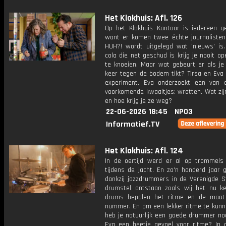
Het Klokhuis: Afl. 126
Op het Klokhuis Kantoor is iedereen g
want er komen twee échte journalisten 
HUH?! wordt uitgelegd wat 'nieuws' is.
cola die net geschud is krijg je nooit o
te knoeien. Maar wat gebeurt er als je
keer tegen de bodem tikt? Tirsa en Eva
experiment. Eva onderzoekt een van
voorkomende kwaaltjes: wratten. Wat zij
en hoe krijg je ze weg?
22-06-2026 18:45
NPO3
Informatief.TV
Het Klokhuis: Afl. 124
In de oertijd werd er al op trommels
tijdens de jacht. En zo'n honderd jaar 
dankzij jazzdrummers in de Verenigde S
drumstel ontstaan zoals wij het nu k
drums bepalen het ritme en de maat
nummer. En om een lekker ritme te kunn
heb je natuurlijk een goede drummer nod
Eva een beetje gevoel voor ritme? In 