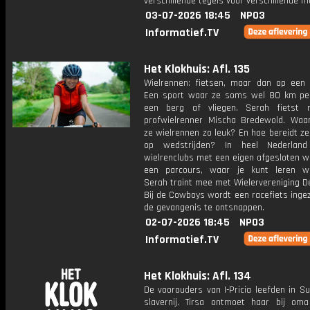
verschillende tegels voor verschillende 
03-07-2026 18:45
NPO3
Informatief.TV
Het Klokhuis: Afl. 135
Wielrennen: fietsen, maar dan op een r
Een sport waar ze soms wel 80 km pe
een berg af vliegen. Serah fietst
profwielrenner Mischa Bredewold. Waa
ze wielrennen zo leuk? En hoe bereidt ze
op wedstrijden? In heel Nederland
wielrenclubs met een eigen afgesloten w
een parcours, waar je kunt leren wi
Serah traint mee met Wielervereniging D
Bij de Cowboys wordt een racefiets inge
de gevangenis te ontsnappen.
02-07-2026 18:45
NPO3
Informatief.TV
Het Klokhuis: Afl. 134
De voorouders van I-Pricia leefden in S
slavernij. Tirsa ontmoet haar bij oma