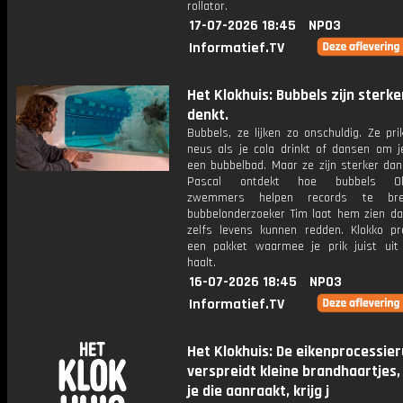
rollator.
17-07-2026 18:45
NPO3
Informatief.TV
Het Klokhuis: Bubbels zijn sterke
denkt.
Bubbels, ze lijken zo onschuldig. Ze pri
neus als je cola drinkt of dansen om j
een bubbelbad. Maar ze zijn sterker dan
Pascal ontdekt hoe bubbels Oly
zwemmers helpen records te bre
bubbelonderzoeker Tim laat hem zien da
zelfs levens kunnen redden. Klokko pr
een pakket waarmee je prik juist uit
haalt.
16-07-2026 18:45
NPO3
Informatief.TV
Het Klokhuis: De eikenprocessie
verspreidt kleine brandhaartjes,
je die aanraakt, krijg j