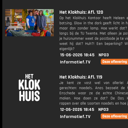
Het Klokhuis: Afl. 120
Op het Klokhuis Kantoor heeft Heleen e
botsing. Glow in the dark geeft licht in 
maar dan zonder lamp. Hoe werkt dat?
langs bij de TU Twente. Met alleen je p
je huisnummer weet de postbode je te vi
weet hij dat? Huh?! Een beperking? W
eigenlijk?
15-06-2026 18:45
NPO3
Informatief.TV
Het Klokhuis: Afl. 119
Je kent ze vast wel van allerlei A
gerechten: noedels. Anas bezoekt de f
Enschede waar ze de echte Chinese
maken. Hoe doen ze dat? De Dos 
rappen over alle soorten noedels en hoe j
12-06-2026 18:45
NPO3
Informatief.TV