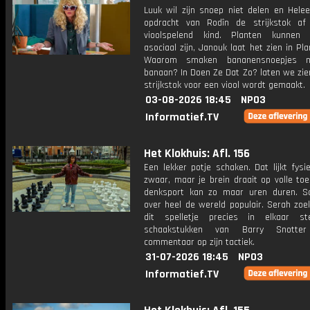
Luuk wil zijn snoep niet delen en Helee
opdracht van Rodîn de strijkstok a
vioolspelend kind. Planten kunnen b
asociaal zijn, Janouk laat het zien in Pla
Waarom smaken bananensnoepjes n
banaan? In Doen Ze Dat Zo? laten we zie
strijkstok voor een viool wordt gemaakt.
03-08-2026 18:45
NPO3
Informatief.TV
Het Klokhuis: Afl. 156
Een lekker potje schaken. Dat lijkt fysi
zwaar, maar je brein draait op volle to
denksport kan zo maar uren duren. S
over heel de wereld populair. Serah zoe
dit spelletje precies in elkaar st
schaakstukken van Barry Snotte
commentaar op zijn tactiek.
31-07-2026 18:45
NPO3
Informatief.TV