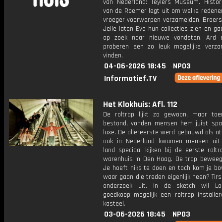
van Nederland: Teylers Museum. Histor
van de Roemer legt uit om welke reden
vroeger voorwerpen verzamelden. Broers
Jelle laten Eva hun collecties zien en 
op zoek naar nieuwe vondsten. Ard 
proberen een zo leuk mogelijke verza
vinden.
04-06-2026 18:45
NPO3
Informatief.TV
Het Klokhuis: Afl. 112
De roltrap lijkt zo gewoon, maar toe
bestond, vonden mensen hem juist sp
luxe. De allereerste werd gebouwd als at
ook in Nederland kwamen mensen uit
land speciaal kijken bij de eerste rolt
warenhuis in Den Haag. De trap beweegt
Je hoeft niks te doen en toch kom je bo
waar gaan die treden eigenlijk heen? Tir
onderzoek uit. In de sketch wil Lo
goedkoop mogelijk een roltrap installer
kasteel.
03-06-2026 18:45
NPO3