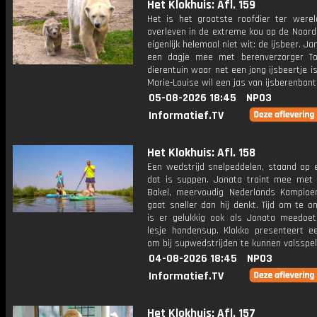
Het Klokhuis: Afl. 159
Het is het grootste roofdier ter wereld
overleven in de extreme kou op de Noord
eigenlijk helemaal niet wit: de ijsbeer. Ja
een dagje mee met berenverzorger T
dierentuin waar net een jong ijsbeertje i
Marie-Louise wil een jas van ijsberenbont
05-08-2026 18:45
NPO3
Informatief.TV
Het Klokhuis: Afl. 158
Een wedstrijd snelpeddelen, staand op e
dat is suppen. Jonata traint mee met
Bakel, meervoudig Nederlands Kampioe
gaat sneller dan hij denkt. Tijd om te 
is er gelukkig ook als Jonata meedoe
lesje hondensup. Klokko presenteert e
om bij supwedstrijden te kunnen valsspel
04-08-2026 18:45
NPO3
Informatief.TV
Het Klokhuis: Afl. 157