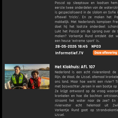
Pascal op sleeptouw en loodsen hem
eerste twee onderdelen van de waterskis
is gespecialiseerd in de slalom en Sofie i
oftewel 'tricks'. En ze maken het Pa
makkelijk. Met Nederlands kampioen Fre
doet hij het laatste onderdeel: schans
Lukt het Pascal om de sprong over de 
maken? Varkentje Rund ontdekt dat w
een heuse 'extreme sport' is.
28-05-2026 18:45
NPO3
Informatief.TV
Het Klokhuis: Afl. 107
Nederland is een echt rivierenland: de
Rijn, de Waal, de IJssel, allemaal kronkel
ons land. Maar hoe werkt een rivier? Ti
met boswachter Jeroen in een bootje op 
Ze krijgt antwoord op de vraag waarom
kronkelen en hoe die bochten ontstaa
stroomt het water naar de zee? En 
rivierwater echt helemaal uit Zwit
Varkentje Rund gaat op strandvakant
IJssel.