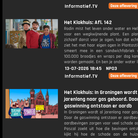
Informatief.TV
Het Klokhuis: Afl. 142
Rodin mist het leven onder water en Hel
voor een wegkwijnende plant. Een plan
zichzelf danst voor je ogen, kan dat ec
ziet het met haar eigen ogen in Plantasti
smeert mee in een sandwichfabriek 
100.000 broodjes en wraps per dag kant
worden gemaakt. En ben je onder water l
13-07-2026 18:45
NPO3
Informatief.TV
Het Klokhuis: In Groningen wordt
jarenlang naar gas geboord. Doo
gaswinning ontstaan er aardb
In Groningen wordt al jarenlang naar ga
Door de gaswinning ontstaan er aardbevi
aardbevingen zorgen voor veel schade aa
Pascal zoekt uit hoe die bevingen onts
kijkt hij hoe de schade aan de hui