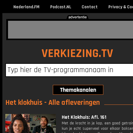
Nederland.FM
Podcast.NL
Contact
Privacy & Co
VERKIEZING.TV
Het klokhuis - Alle afleveringen
Het Klokhuis: Afl. 161
Met de kracht in je kop, een goed getra
kun je echt superveel voor elkaar bokse