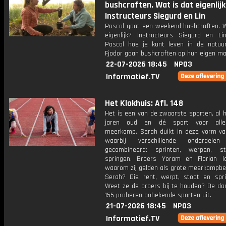
bushcraften. Wat is dat eigenlij
Instructeurs Siegurd en Lin
Pascal gaat een weekend bushcraften. W
eigenlijk? Instructeurs Siegurd en Li
Pascal hoe je kunt leven in de natuu
Fjodor gaan bushcraften op hun eigen ma
22-07-2026 18:45
NPO3
Informatief.TV
Het Klokhuis: Afl. 148
Het is een van de zwaarste sporten, al 
jaren oud en dé sport voor alles
meerkamp. Serah duikt in deze vorm van
waarbij verschillende onderdele
gecombineerd: sprinten, werpen, s
springen. Broers Yoram en Florian l
waarom zij gelden als grote meerkampbel
Serah? Die rent, werpt, stoot en spr
Weet ze de broers bij te houden? De da
155 proberen onbekende sporten uit.
21-07-2026 18:45
NPO3
Informatief.TV