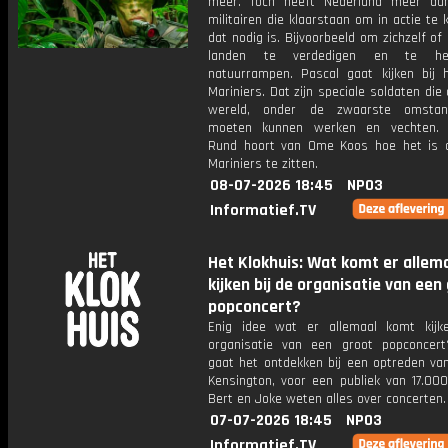
meer. Toch heeft Nederland meer da
militairen die klaarstaan om in actie te
dat nodig is. Bijvoorbeeld om zichzelf of
landen te verdedigen en te hel
natuurrampen. Pascal gaat kijken bij 
Mariniers. Dat zijn speciale soldaten die 
wereld, onder de zwaarste omstand
moeten kunnen werken en vechten. V
Rund hoort van Ome Koos hoe het is 
Mariniers te zitten.
08-07-2026 18:45
NPO3
Informatief.TV
Het Klokhuis: Wat komt er allem
kijken bij de organisatie van een
popconcert?
Enig idee wat er allemaal komt kijk
organisatie van een groot popconcer
gaat het ontdekken bij een optreden va
Kensington, voor een publiek van 17.00
Bert en Joke weten alles over concerten.
07-07-2026 18:45
NPO3
Informatief.TV