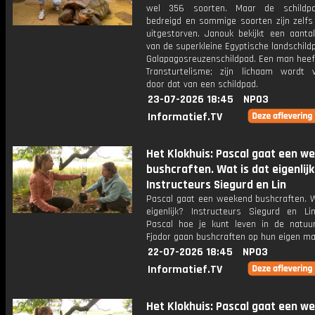
wel 356 soorten. Maar de schildp
bedreigd en sommige soorten zijn zelfs
uitgestorven. Janouk bekijkt een aantal
van de superkleine Egyptische landschild
Galapagosreuzenschildpad. Een man heeft
Transturtelisme; zijn lichaam wordt 
door dat van een schildpad.
23-07-2026 18:45
NPO3
Informatief.TV
Het Klokhuis: Pascal gaat een w
bushcraften. Wat is dat eigenlij
Instructeurs Siegurd en Lin
Pascal gaat een weekend bushcraften. W
eigenlijk? Instructeurs Siegurd en Li
Pascal hoe je kunt leven in de natuu
Fjodor gaan bushcraften op hun eigen ma
22-07-2026 18:45
NPO3
Informatief.TV
Het Klokhuis: Pascal gaat een w