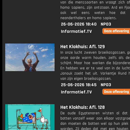
van die menssoorten en vraagt zich af
homo sapiens, zijn ontstaan. Ard en Fjo
ook wel eens weten hoe dat 
neanderthalers en homo sapiens.
26-06-2026 18:40
NPO3
Informatief.TV
Het Klokhuis: Afl. 129
In onze lucht zweven broeikasgassen, g
onze aarde warm houden, zelfs als de
schijnt. Maar hoe werken die bijzonder
En hebben we er te veel van in de luch
Janouk zoekt het uit. Varkentje Rund h
van zijn eigen broeikasgassen.
25-06-2026 18:45
NPO3
Informatief.TV
Het Klokhuis: Afl. 128
De oude Egyptenaren wisten al dat 
botten vanzelf weer aan elkaar vastgroe
dan moeten de botten wel op hun plek
worden. Zij deden dat met een houten s