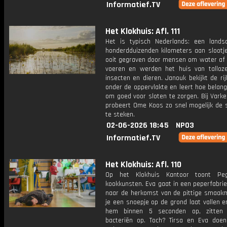
Informatief.TV
Het Klokhuis: Afl. 111
Het is typisch Nederlands: een land
honderdduizenden kilometers aan slootje
ooit gegraven door mensen om water af 
voeren en werden het huis van talloze
insecten en dieren. Janouk bekijkt de ri
onder de oppervlakte en leert hoe belangr
om goed voor sloten te zorgen. Bij Vark
probeert Ome Koos zo snel mogelijk de s
te steken.
02-06-2026 18:45
NPO3
Informatief.TV
Het Klokhuis: Afl. 110
Op het Klokhuis Kantoor toont Pe
kookkunsten. Eva gaat in een peperfabri
naar de herkomst van de pittige smaakm
je een snoepje op de grond laat vallen e
hem binnen 5 seconden op, zitten
bacteriën op. Toch? Tirsa en Eva doen