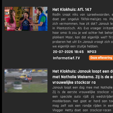
Het Klokhuis: Afl. 147
Rodîn snapt niks van spreekwoorden, 
doet per ongeluk TikTok-meisjes na. Pl
zich vermommen, hoe zit dat? Janouk leg
in Plantastisch. Als Eva vroeger irrita
haar oma: ik zou je wel achter het beha
plakken! Maar, kan dat eigenlijk wel? Ti
proberen het uit! En Janouk vraagt zich
we eigenlijk een stuitje hebben.
20-07-2026 18:45
NPO3
Informatief.TV
Het Klokhuis: Janouk loopt een 
met Nathalie Wekema. Zij is de 
vrouwelijke stockcar ra
Janouk loopt een dag mee met Nathali
Zij is de eerste vrouwelijke stockcar r
een speciale auto rijdt zij wedstrijd
modderbaan. Het gaat er hard aan to
mag zelf ook een rondje rijden in een
Vlogger Hetty doet aan stockcar-racen