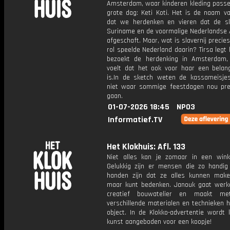
Amsterdam, waar kinderen kleding passe
grote dag: Keti Koti. Het is de naam v
dat we herdenken en vieren dat de sla
Suriname en de voormalige Nederlandse A
afgeschaft. Maar, wat is slavernij precie
rol speelde Nederland daarin? Tirsa legt 
bezoekt de herdenking in Amsterdam
voelt dat het ook voor haar een belang
is.In de sketch weten de kassameisjes 
niet waar sommige feestdagen nou pre
gaan.
01-07-2026 18:45
NPO3
Informatief.TV
Het Klokhuis: Afl. 133
Niet alles kan je zomaar in een wink
Gelukkig zijn er mensen die zo handi
handen zijn dat ze alles kunnen mak
maar kunt bedenken. Janouk gaat werk
creatief bouwatelier en maakt met 
verschillende materialen en technieken 
object. In de Klokko-advertentie wordt 
kunst aangeboden voor een koopje!