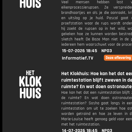
Veel mensen hebben last 
eikenprocessierupsen. Ze verspreid
brandhaartjes en als je die aanraakt, kri
en uitslag op je huid. Pascal gaat
proefstation waar de rups wordt onder
hij zoekt de rupsen op in het wild, w
gekeken hoe ze kunnen worden bestred
sketch heeft De Boze Man niet in de 
iedereen hem waarschuwt voor de proces
15-07-2026 18:45
NPO3
Informatief.TV
Het Klokhuis: Hoe kan het dat ee
ruimtestation blijft zweven in d
ruimte? En wat doen astronaute
Hoe kan het dat een ruimtestation blijft
de ruimte? En wat doen astronaute
ruimtestation? Sosha gaat langs in e
ruimtestation om uit te zoeken hoe as
worden getraind en hoe ze leven in d
Marie-Louise heeft genoeg geld voor een
met het ruimtestation.
14-07-2026 18:45
NPO3