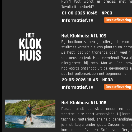
Huh?! Wat wordt er precies met h
'kwaliteit' bedoeld?
01-06-2026 18:45
NPO3
Informatief.TV
Het Klokhuis: Afl. 109
Bij hooikoorts ben je allergisch voor 
stuifmeelkorrels die van planten en bom
Je hebt last van tranende ogen, veel ni
snotneus en jeuk. Heel vervelend! Pasca
allergietest bij arts Marike. Een c
hooikoorts ontsnapt uit de gevangenis e
dat het pollenseizoen net begonnen is.
29-05-2026 18:45
NPO3
Informatief.TV
Het Klokhuis: Afl. 108
Pascal bindt de ski's onder en dui
spectaculaire sport waterskiën. Hij leert 
techniek, materiaal, snelheid, behendigh
je niet kopje onder gaat. Zussen en m
kampioenen Eva en Sofie van Berg