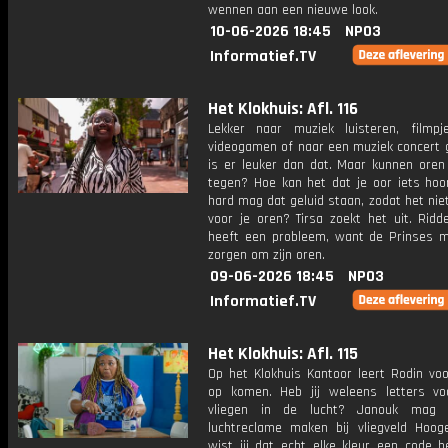
wennen aan een nieuwe look.
10-06-2026 18:45
NPO3
Informatief.TV
Het Klokhuis: Afl. 116
Lekker naar muziek luisteren, filmpje
videogamen of naar een muziek concert 
is er leuker dan dat. Maar kunnen oren
tegen? Hoe kan het dat je oor iets hoo
hard mag dat geluid staan, zodat het niet
voor je oren? Tirsa zoekt het uit. Ridd
heeft een probleem, want de Prinses m
zorgen om zijn oren.
09-06-2026 18:45
NPO3
Informatief.TV
Het Klokhuis: Afl. 115
Op het Klokhuis Kantoor leert Rodin voo
op komen. Heb jij weleens letters voo
vliegen in de lucht? Janouk mag 
luchtreclame maken bij vliegveld Hoog
wist jij dat echt elke kleur een code h