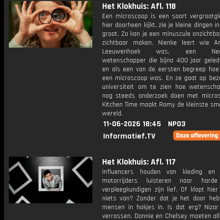
Het Klokhuis: Afl. 118
Een microscoop is een soort vergrootgla
hier doorheen kijkt, zie je kleine dingen i
groot. Zo kan je een minuscule onzichtb
zichtbaar maken. Nienke leert wie A
Leeuwenhoek was, een Neder
wetenschapper die bijna 400 jaar geled
en als een van de eersten begreep hoe 
een microscoop was. En ze gaat op bezo
universiteit om te zien hoe wetensch
nog steeds onderzoek doen met micros
Kitchen Time maakt Romy de kleinste smo
wereld.
11-06-2026 18:45
NPO3
Informatief.TV
Het Klokhuis: Afl. 117
Influencers houden van kleding en 
motorrijders luisteren naar harde
verpleegkundigen zijn lief. Of klopt hie
niets van? Zonder dat je het door hebt
mensen in hokjes in. Is dat erg? Nizar 
verrassen. Donnie en Chelsey moeten all