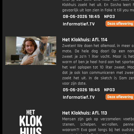
Klokhuis zoekt het uit. En Sosha leert 
gevaarlijk uit kan zien in Fake it till you m
08-06-2026 18:45
NPO3
Informatief.TV
Het Klokhuis: Afl. 114
Zweten! We doen het allemaal, in meer o
mate. De hele dag door! Op een nor
zweet je zo'n 1 liter vocht. Maar is he
warm of ben je heel hard aan het sporte
het wel oplopen tot 10 liter zweet. Maa
dat je ook kan communiceren met zwee
zoekt het uit. In de sketch is Sam ze
voor zijn date.
05-06-2026 18:45
NPO3
Informatief.TV
Het Klokhuis: Afl. 113
Mensen zijn gek op verzamelen: voetbal
stenen, schelpen, wc-rollen, penn
waarom?! Eva gaat langs bij het ouds