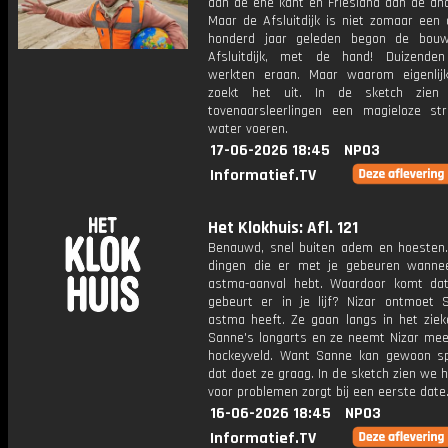
aan de ene kant en Friesland aan de and
Maar de Afsluitdijk is niet zomaar een 
honderd jaar geleden begon de bou
Afsluitdijk, met de hand! Duizende
werkten eraan. Maar waarom eigenlij
zoekt het uit. In de sketch zie
tovenaarsleerlingen een magieloze str
water voeren.
17-06-2026 18:45
NPO3
Informatief.TV
Het Klokhuis: Afl. 121
Benauwd, snel buiten adem en hoesten.
dingen die er met je gebeuren wanne
astma-aanval hebt. Waardoor komt da
gebeurt er in je lijf? Nizar ontmoet 
astma heeft. Ze gaan langs in het zieke
Sanne's longarts en ze neemt Nizar mee
hockeyveld. Want Sanne kan gewoon s
dat doet ze graag. In de sketch zien we
voor problemen zorgt bij een eerste date
16-06-2026 18:45
NPO3
Informatief.TV