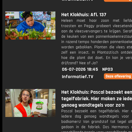
Het Klokhuis: Afl. 137
Heleen moet haar zoon met liefdes
troosten en Peggy probeert vleesetend
aan de vleesvervangers te krijgen. Sera
de keuken van een pannenkoekenrestau
in razend tempo honderden pannenkoeke
worden gebakken. Planten die vlees et
zelf een insect. In Plantastisch ontde
hoe die plant dat doet. En kan je verd
drijfzand? Nee of Ja?
06-07-2026 18:45
NPO3
Informatief.TV
Het Klokhuis: Pascal bezoekt ee
tegelfabriek. Hier maken ze ied
genoeg wandtegels voor zo'n
Pascal bezoekt een tegelfabriek. Hier
iedere dag genoeg wandtegels voor 
badkamers! Van grondstof tot tegel al
gedaan in de fabriek. Dos Hermanos 