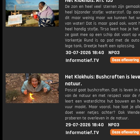
Het Klokhuis: Afl. 155
De zon en heel veel sterren zijn gemaak
heel bijzonder stofje: waterstof. Op aar
dit maar weinig maar we kunnen het w
van water! Dat is maar goed ook, want h
heel handig stofje. Tirsa leert hoe je he
ze gaat mee op een schip dat vaart op w
Varkentje Rund is op pad met de aut
lege tank, Greetje heeft een oplossing.
30-07-2026 18:40
NPO3
Informatief.TV
Het Klokhuis: Bushcraften is leve
natuur.
Pascal gaat bushcraften. Dat is leven in 
van de natuur en met respect voor de na
leert een waterdichte hut bouwen en h
vuur maakt. Maar vooral, hoe laat je al
doet weer netjes achter? Ook Wende
proberen te overleven in de natuur.
29-07-2026 18:40
NPO3
Informatief.TV