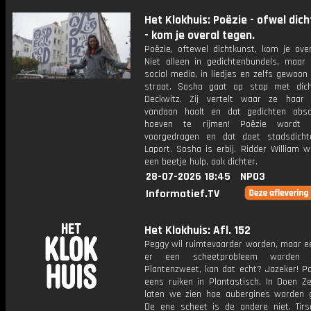
Het Klokhuis: Poëzie - ofwel dic
- kom je overal tegen.
Poëzie, oftewel dichtkunst, kom je over
Niet alleen in gedichtenbundels, maar 
social media, in liedjes en zelfs gewoon
straat. Sosha gaat op stap met dich
Deckwitz. Zij vertelt waar ze haar i
vandaan haalt en dat gedichten abso
hoeven te rijmen! Poëzie wordt 
voorgedragen en dat doet stadsdich
Laport. Sosha is erbij. Ridder William 
een beetje hulp, ook dichter.
28-07-2026 18:45
NPO3
Informatief.TV
Het Klokhuis: Afl. 152
Peggy wil ruimtevaarder worden, maar e
er een scheetprobleem worden o
Plantenzweet, kan dat echt? Jazeker! P
eens ruiken in Plantastisch. In Doen Z
laten we zien hoe aubergines worden 
De ene scheet is de andere niet. Tir