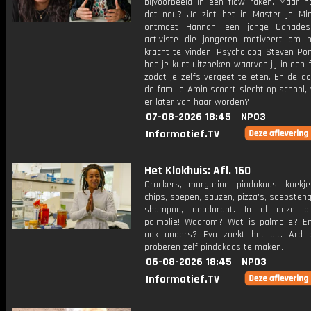
bijvoorbeeld in een flow raken. Maar h
dat nou? Je ziet het in Master je Mi
ontmoet Hannah, een jonge Canadese
activiste die jongeren motiveert om 
kracht te vinden. Psycholoog Steven Pon
hoe je kunt uitzoeken waarvan jij in een 
zodat je zelfs vergeet te eten. En de d
de familie Amin scoort slecht op school
er later van haar worden?
07-08-2026 18:45
NPO3
Informatief.TV
Het Klokhuis: Afl. 160
Crackers, margarine, pindakaas, koekje
chips, soepen, sauzen, pizza's, soepsteng
shampoo, deodorant. In al deze di
palmolie! Waarom? Wat is palmolie? E
ook anders? Eva zoekt het uit. Ard 
proberen zelf pindakaas te maken.
06-08-2026 18:45
NPO3
Informatief.TV