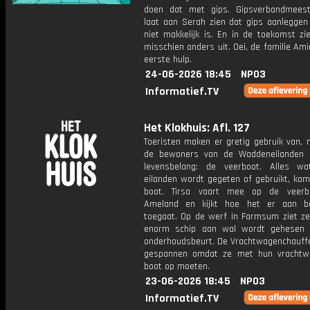
doen dat met gips. Gipsverbandmees
laat aan Serah zien dat gips aanleggen
niet makkelijk is. En in de toekomst zi
misschien anders uit. Oei, de familie Amin
eerste hulp.
24-06-2026 18:45
NPO3
Informatief.TV
Het Klokhuis: Afl. 127
Toeristen maken er gretig gebruik van, 
de bewoners van de Waddeneilanden 
levensbelang: de veerboot. Alles w
eilanden wordt gegeten of gebruikt, kom
boot. Tirsa vaart mee op de veerb
Ameland en kijkt hoe het er aan b
toegaat. Op de werf in Farmsum ziet ze
enorm schip aan wal wordt gehesen 
onderhoudsbeurt. De Vrachtwagenchauffe
gespannen omdat ze met hun vrachtw
boot op moeten.
23-06-2026 18:45
NPO3
Informatief.TV