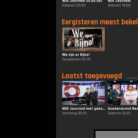
NOS Journaal 20.00 uur
NOS Journaal
Gisteren 20:00
Gisteren 18:00
Eergisteren meest beke
We zijn er Bijna!
Eergisteren 20:35
Laatst toegevoegd
NOS Journaal met gebarentaal 20.00
Goedenavond Ned
Vandaag 02:25
Gisteren 22:20