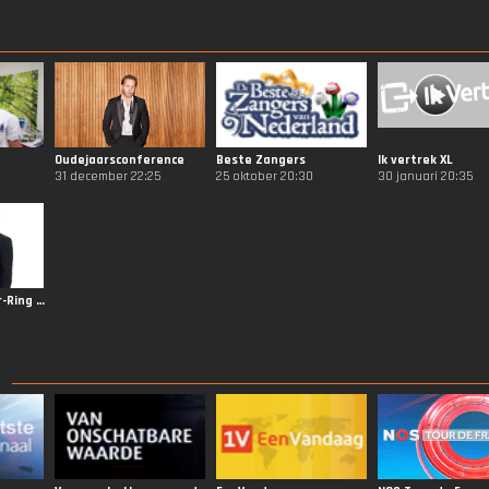
Oudejaarsconference
Beste Zangers
Ik vertrek XL
31 december 22:25
25 oktober 20:30
30 januari 20:35
Gouden Televizier-Ring Gala