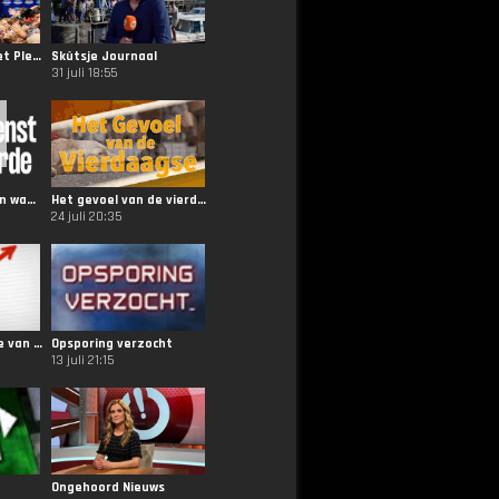
Muziekfeest op het Plein
Skûtsje Journaal
31 juli 18:55
Keuringsdienst van waarde
Het gevoel van de vierdaagse
24 juli 20:35
Het Mooiste Meisje van de Klas
Opsporing verzocht
13 juli 21:15
Ongehoord Nieuws