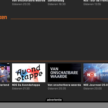
Van onschatbare waarde
EenVandaag
NOS Tour de Franc
Gisteren 20:35
Gisteren 18:30
Gisteren 13:55
ken
erland
NOS De Avondetappe
Van onschatbare waarde
NOS Journaal 20.0
Gisteren 21:30
Gisteren 20:35
Gisteren 20:00