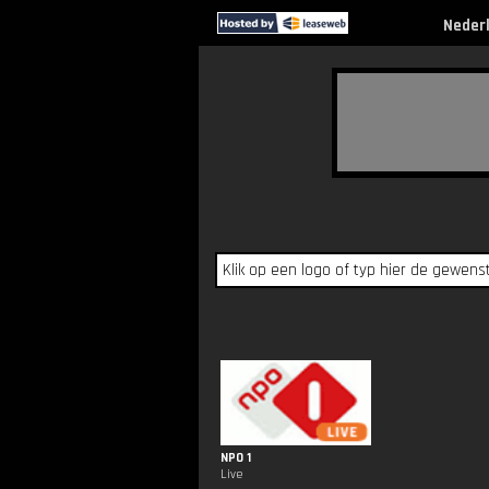
Neder
NPO 1
Live