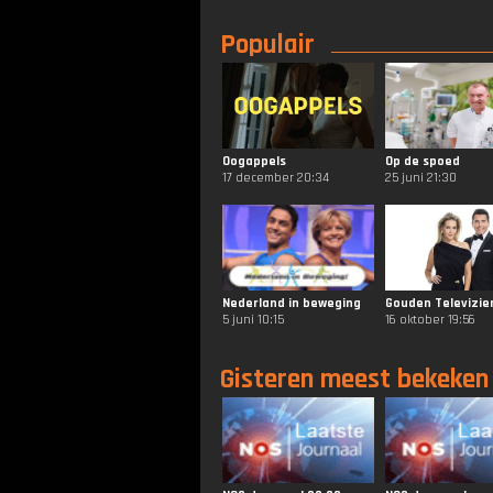
Populair
Oogappels
Op de spoed
17 december 20:34
25 juni 21:30
Nederland in beweging
5 juni 10:15
16 oktober 19:56
Gisteren meest bekeken