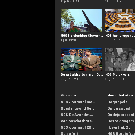
11 juli 20:30
11 juli 01:50
NOS Herdenking Slavernijverleden
NOS het vragenuu
1 juli 13:30
30 juni 14:00
De Arbeidsvitaminen Quiz
22 juni 17:10
21 juni 13:10
Nieuwste
Meest bekeken
NOS Journaal me...
Oogappels
Goedenavond Ne...
Op de spoed
NOS De Avondet...
Oudejaarsconf
Van onschatbare...
Beste Zangers
NOS Journaal 20...
Ik vertrek XL
Op safari
NOS Studio Vo