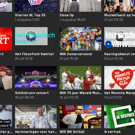
Sterren NL Top 25
Close Up
1 augustus 11:20
1 augustus 06:20
31 juli 20:35
ort
Het Filosofisch Kwintet
NOS Zomercarnaval
26 juli 12:10
25 juli 19:30
24 juli 22:35
Schönbrunn-concert
NOS 75 jaar Wereld Muziekconcours
19 juli 08:30
18 juli 20:30
13 juli 21:25
NOS Gesprek minister-president
Herinneringen voor het leven
NOS WK Ontbijt
Ik vertrek