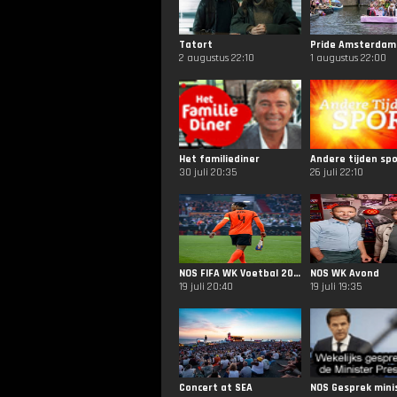
Tatort
Pride Amsterdam
2 augustus 22:10
1 augustus 22:00
Het familiediner
Andere tijden sp
30 juli 20:35
26 juli 22:10
NOS FIFA WK Voetbal 2026
NOS WK Avond
19 juli 20:40
19 juli 19:35
Concert at SEA