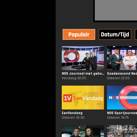
NOS Journaal met gebarentaal 20.00
Goedenavond Ned
Vandaag 02:25
Gisteren 22:20
EenVandaag
NOS Sportjournaa
Gisteren 18:30
Gisteren 18:15