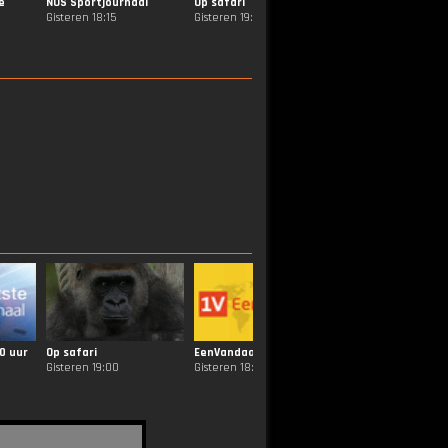
e
NOS Sportjournaal
Op safari
NOS De Avondetap
Gisteren 18:15
Gisteren 19:00
Gisteren 21:30
0 uur
Op safari
EenVandaag
NOS Sportjournaal
Gisteren 19:00
Gisteren 18:30
Gisteren 18:15