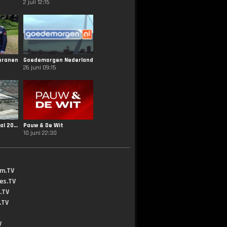
2 juli 12:15
eranen
Goedemorgen Nederland
26 juni 09:15
NOS FIFA WK Voetbal 2026 Openingsceremonie
Pauw & De Wit
10 juni 22:30
lm.TV
jes.TV
.TV
.TV
V