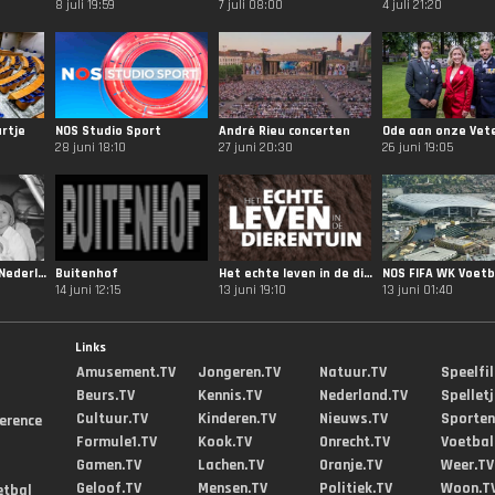
8 juli 19:59
7 juli 08:00
4 juli 21:20
rtje
NOS Studio Sport
André Rieu concerten
Ode aan onze Vet
28 juni 18:10
27 juni 20:30
26 juni 19:05
NOS Molukkers in Nederland
Buitenhof
Het echte leven in de dierentuin
14 juni 12:15
13 juni 19:10
13 juni 01:40
Links
Amusement.TV
Jongeren.TV
Natuur.TV
Speelfi
Beurs.TV
Kennis.TV
Nederland.TV
Spellet
Cultuur.TV
Kinderen.TV
Nieuws.TV
Sporten
erence
Formule1.TV
Kook.TV
Onrecht.TV
Voetbal
Gamen.TV
Lachen.TV
Oranje.TV
Weer.TV
Geloof.TV
Mensen.TV
Politiek.TV
Woon.T
etbal