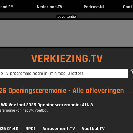
land.FM
Nederland.TV
Podcast.NL
Cont
VERKIEZING.TV
6 Openingsceremonie - Alle afleveringen
 WK Voetbal 2026 Openingsceremonie: Afl. 3
remonie van het WK Voetbal.
026 01:40
NPO1
Amusement.TV
Voetbal.TV