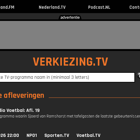
land.FM
Nederland.TV
Podcast.NL
Cont
VERKIEZING.TV
e afleveringen
io Voetbal: Afl. 19
gramma waarin Sjoerd van Ramshorst met tafelgasten de laatste gebeurtenissen
026 22:00
NPO1
Sporten.TV
Voetbal.TV