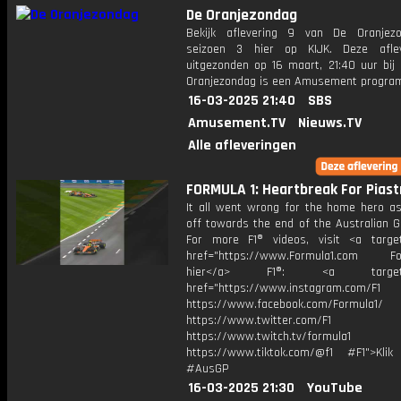
De Oranjezondag
Bekijk aflevering 9 van De Oranjez
seizoen 3 hier op KIJK. Deze aflev
uitgezonden op 16 maart, 21:40 uur bij
Oranjezondag is een Amusement progr
16-03-2025 21:40
SBS
Amusement.TV
Nieuws.TV
Alle afleveringen
FORMULA 1: Heartbreak For Piastr
It all went wrong for the home hero a
off towards the end of the Australian G
For more F1® videos, visit <a target
href="https://www.Formula1.com Fol
hier</a> F1®: <a target="_
href="https://www.instagram.com/F1
https://www.facebook.com/Formula1/
https://www.twitter.com/F1
https://www.twitch.tv/formula1
https://www.tiktok.com/@f1 #F1">Klik
#AusGP
16-03-2025 21:30
YouTube