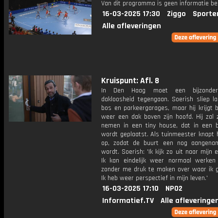
Van dit programma is geen informatie be
16-03-2025 17:30
Ziggo
Sporte
Alle afleveringen
Kruispunt: Afl. 8
In Den Haag moet een bijzonder
dakloosheid tegengaan. Soerish sliep la
bos en parkeergarages, maar hij krijgt 
weer een dak boven zijn hoofd. Hij zal z
nemen in een tiny house, dat in een b
wordt geplaatst. Als tuinmeester knapt h
op, zodat de buurt een nog aangena
wordt. Soerish: 'Ik kijk zo uit naar mijn e
Ik kan eindelijk weer normaal werken
zonder me druk te maken over waar ik g
Ik heb weer perspectief in mijn leven.'
16-03-2025 17:10
NPO2
Informatief.TV
Alle afleveringe