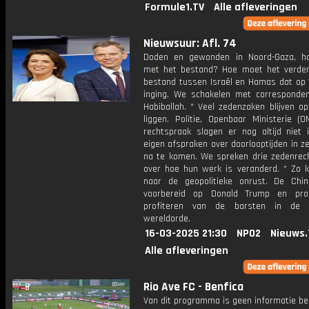
Formule1.TV
Alle afleveringen
Nieuwsuur: Afl. 74
Doden en gewonden in Noord-Gaza, h
met het bestand? Hoe moet het verde
bestand tussen Israël en Hamas dat op 1
inging. We schakelen met corresponde
Habiballah. * Veel zedenzaken blijven o
liggen. Politie, Openbaar Ministerie (
rechtspraak slagen er nog altijd niet
eigen afspraken over doorlooptijden in 
na te komen. We spreken drie zedenrec
over hoe hun werk is veranderd. * Zo ki
naar de geopolitieke onrust. De Chin
voorbereid op Donald Trump en pro
profiteren van de barsten in de 
wereldorde.
16-03-2025 21:30
NPO2
Nieuws.
Alle afleveringen
Rio Ave FC - Benfica
Van dit programma is geen informatie be