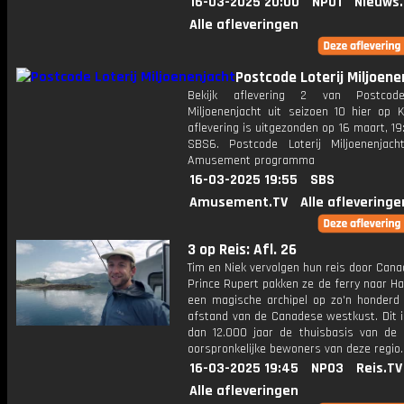
16-03-2025 20:00
NPO1
Nieuws
Alle afleveringen
Postcode Loterij Miljoene
Bekijk aflevering 2 van Postcode
Miljoenenjacht uit seizoen 10 hier op K
aflevering is uitgezonden op 16 maart, 19:
SBS6. Postcode Loterij Miljoenenjac
Amusement programma
16-03-2025 19:55
SBS
Amusement.TV
Alle afleveringe
3 op Reis: Afl. 26
Tim en Niek vervolgen hun reis door Cana
Prince Rupert pakken ze de ferry naar Ha
een magische archipel op zo'n honderd 
afstand van de Canadese westkust. Dit i
dan 12.000 jaar de thuisbasis van de 
oorspronkelijke bewoners van deze regio.
16-03-2025 19:45
NPO3
Reis.TV
Alle afleveringen