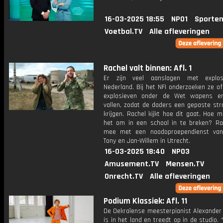
16-03-2025 18:55
NPO1
Sporten
Voetbal.TV
Alle afleveringen
Rachel valt binnen: Afl. 1
Er zijn veel aanslagen met explos
Nederland. Bij het NFI onderzoeken ze of
explosieven onder de Wet wapens en
vallen, zodat de daders een gepaste str
krijgen. Rachel kijkt hoe dit gaat. Hoe ma
het om in een school in te breken? Ra
mee met een noodoproependienst van
Tony en Jan-Willem in Utrecht.
16-03-2025 18:40
NPO3
Amusement.TV
Mensen.TV
Onrecht.TV
Alle afleveringen
Podium Klassiek: Afl. 11
De Oekraïense meesterpianist Alexander 
is in het land en treedt op in de studio. 