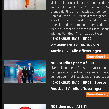
violist Lilja Haaitainen (14) speelt de
van Pablo de Sarate. * Huispianist S
brengt de Finse trompettist en componis
Pohjola mee. * Muziektheatergroep 
speelt met zoveel mogelijk inst
tegelijkertijd. * Componist der Vaderla
Maartje Lemereis bespreekt Clara Schu
wie het Van Gogh Trio muziek uitvoert.
16-03-2025 18:15
NPO2
Amusement.TV
Cultuur.TV
Muziek.TV
Alle afleveringen
NOS Studio Sport: Afl. 10
Livebeelden en/of samenvattinge
belangrijkste sportwedstrijden en -ev
van de dag, met interviews en reportages
16-03-2025 18:10
NPO1
Sporten
Voetbal.TV
Alle afleveringen
NOS Journaal: Afl. 11