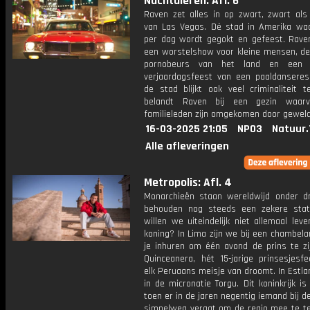
Nachtdieren: Afl. 6
Raven zet alles in op zwart, zwart als
van Las Vegas. Dé stad in Amerika wa
per dag wordt gegokt en gefeest. Rave
een worstelshow voor kleine mensen, de
pornobeurs van het land en een 
verjaardagsfeest van een paaldanseres
de stad blijkt ook veel criminaliteit t
belandt Raven bij een gezin waar
familieleden zijn omgekomen door geweld
16-03-2025 21:05
NPO3
Natuur.
Alle afleveringen
Metropolis: Afl. 4
Monarchieën staan wereldwijd onder d
behouden nog steeds een zekere sta
willen we uiteindelijk niet allemaal lev
koning? In Lima zijn we bij een chambela
je inhuren om één avond de prins te zij
Quinceanera, hét 15-jarige prinsesjesf
elk Peruaans meisje van droomt. In Estla
in de micronatie Torgu. Dit koninkrijk is
toen er in de jaren negentig iemand bij d
simpelweg vergat om de regio mee te tel