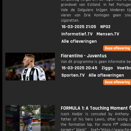
grondwet van Estland. In het Portuge
Vale de Salguiero krijgen kinderen ti
vieren van Drie Koningen geen sn
sigaretten.
16-03-2025 21:05
NPO2
Informatief.TV
Mensen.TV
Alle afleveringen
Fiorentina - Juventus
Van dit programma is geen informatie be
16-03-2025 20:45
Ziggo
Voetba
Sporten.TV
Alle afleveringen
FORMULA 1: A Touching Moment 
Isack Hadjar is consoled by Anthony 
father of his hero Lewis, after losing 
the formation lap. For more F1® videos,
target="_blank" href="https://www.For