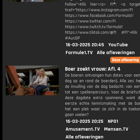
Follow">Klik hier</a> F1®: <a target
href="https://www.instagram.com/F1
https://www.facebook.com/Formula1/
https://www.twitter.com/F1
https://www.twitch.tv/formula1
https://www.tiktok.com/@f1 #F1">Klik
#AusGP
16-03-2025 20:45
YouTube
Formule1.TV
Alle afleveringen
Boer zoekt vrouw: Afl. 4
De boeren ontvangen hun dates voor een 
dag op en rond de boerderij. Alle zes h
de invulling van de dag bedacht: van ee
tot een spellenparcours. Voor de briefsch
deze dagdate extra spannend, want d
eerste echte kennismaking met de boer
het een plek waar ze zich in de toeko
gaan voelen?
16-03-2025 20:25
NPO1
Amusement.TV
Mensen.TV
Alle afleveringen