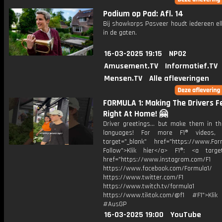
Podium op Pad: Afl. 14
Bij showkorps Pasveer houdt iedereen el
in de gaten.
16-03-2025 19:15
NPO2
Amusement.TV
Informatief.TV
Mensen.TV
Alle afleveringen
FORMULA 1: Making The Drivers F
Right At Home! 🤗
Driver greetings... but make them in th
languages! For more F1® videos, 
target="_blank" href="https://www.For
Follow">Klik hier</a> F1®: <a target
href="https://www.instagram.com/F1
https://www.facebook.com/Formula1/
https://www.twitter.com/F1
https://www.twitch.tv/formula1
https://www.tiktok.com/@f1 #F1">Klik
#AusGP
16-03-2025 19:00
YouTube