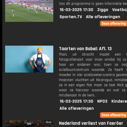
Van dit programma is geen informatie be
16-03-2025 17:30
Ziggo
Voetba
Sporten.TV
Alle afleveringen
Taarten van Babel: Afl. 13
Thais uit Utrecht maakt een f
fotografietaart voor Iman omdat hij zo 
haar en anderen was toen ze no
asielbuurtcentrum woonde. Ze heeft
moeder in vier asielzoekerscentra gezet
moesten vluchten uit Nicaragua. Inmidd
ze in een eigen flat maar ze laat Nick 
waar ze hiervoor woonde en wat ze 
misdienaar in de kerk.
16-03-2025 17:30
NPO3
Kindere
Alle afleveringen
Nederland verliest van Faeröer