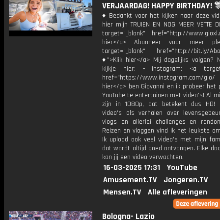
VERJAARDAG! HAPPY BIRTHDAY! 
♦ Bedankt voor het kijken naar deze vid
hier mijn TRUIEN EN NOG MEER VETTE D
target="_blank" href="http://www.gioxl.
hier</a> Abonneer voor meer ple
target="_blank" href="http://bit.ly/Ab
♦">Klik hier</a> Mij dagelijks volgen?
kijkje hier: - Instagram: <a target
href="https://www.instagram.com/gio/
hier</a> ben Giovanni en ik probeer het 
YouTube te entertainen met video's! Al mi
zijn in 1080p, dat betekent dus HD! 
video's als verhalen over levensgebeur
vlogs en allerlei challenges en rando
Reizen en vloggen vind ik het leukste o
Ik upload ook veel video's met mijn fam
dat wordt altijd goed ontvangen. Elke da
kan jij een video verwachten.
16-03-2025 17:31
YouTube
Amusement.TV
Jongeren.TV
Mensen.TV
Alle afleveringen
Bologna- Lazio