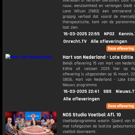
overleden of verloren dierbaren. Door t
rouw, eenzaamheid en verlangen biedt r
Lana Wilson (1983) een ontroerend
grappig verhaal dat vooral de menselij
therapeutische, kant van de paranorma
laat zien.
16-03-2025 22:55
NPO2
Kennis.
Onrecht.TV
Alle afleveringen
Hart van Nederland - Late Editie
Bekijk aflevering 75 van Hart van Nederl
Editie uit seizoen 2025 hier op KI
aflevering is uitgezonden op 16 maart, 22:
SBS6. Hart van Nederland - Late Edit
Nieuws programma
16-03-2025 22:41
SBS
Nieuws.T
Alle afleveringen
NOS Studio Voetbal: Afl. 10
Voetbalprogramma waarin Sjoerd van 
met tafelgasten de laatste gebeurteniss
voetbal doorneemt.