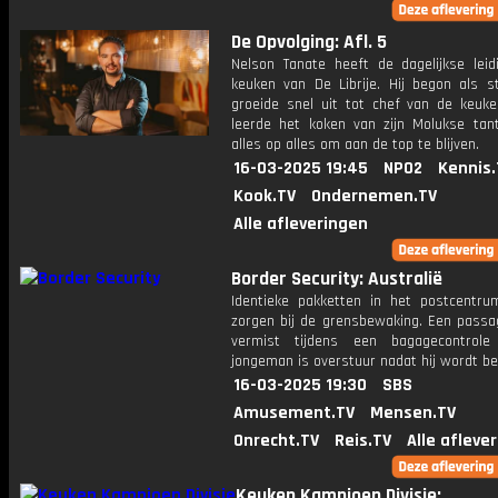
De Opvolging: Afl. 5
Nelson Tanate heeft de dagelijkse leid
keuken van De Librije. Hij begon als st
groeide snel uit tot chef van de keuke
leerde het koken van zijn Molukse tan
alles op alles om aan de top te blijven.
16-03-2025 19:45
NPO2
Kennis.
Kook.TV
Ondernemen.TV
Alle afleveringen
Border Security: Australië
Identieke pakketten in het postcentr
zorgen bij de grensbewaking. Een passag
vermist tijdens een bagagecontrol
jongeman is overstuur nadat hij wordt be
16-03-2025 19:30
SBS
Amusement.TV
Mensen.TV
Onrecht.TV
Reis.TV
Alle afleve
Keuken Kampioen Divisie: