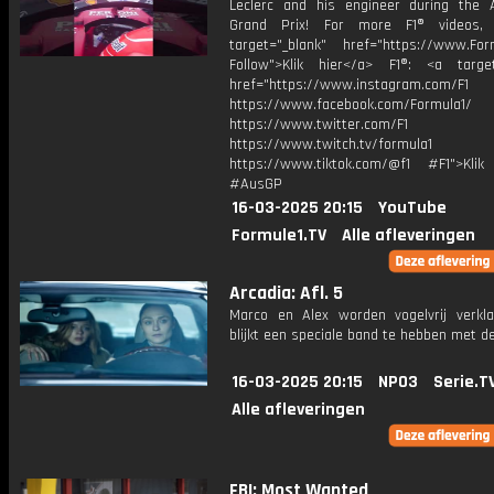
Leclerc and his engineer during the A
Grand Prix! For more F1® videos, 
target="_blank" href="https://www.For
Follow">Klik hier</a> F1®: <a target
href="https://www.instagram.com/F1
https://www.facebook.com/Formula1/
https://www.twitter.com/F1
https://www.twitch.tv/formula1
https://www.tiktok.com/@f1 #F1">Klik
#AusGP
16-03-2025 20:15
YouTube
Formule1.TV
Alle afleveringen
Arcadia: Afl. 5
Marco en Alex worden vogelvrij verklaa
blijkt een speciale band te hebben met d
16-03-2025 20:15
NPO3
Serie.T
Alle afleveringen
FBI: Most Wanted