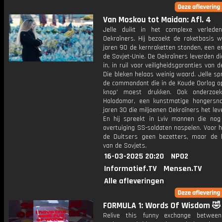
Van Moskou tot Maidan: Afl. 4
Jelle duikt in het complexe verled
Oekraïners. Hij bezoekt de raketbasis w
jaren 90 de kernraketten stonden, een e
de Sovjet-Unie. De Oekraïners leverden die 
in, in ruil voor veiligheidsgaranties van 
Die bleken helaas weinig waard. Jelle s
de commandant die in de Koude Oorlog op
knop' moest drukken. Ook onderzoek
Holodomor, een kunstmatige hongersn
jaren 30 die miljoenen Oekraïners het lev
En hij spreekt in Lviv mannen die nog a
overtuiging SS-soldaten naspelen. Voor 
de Duitsers geen bezetters, maar de b
van de Sovjets.
16-03-2025 20:20
NPO2
Informatief.TV
Mensen.TV
Alle afleveringen
FORMULA 1: Words Of Wisdom 🤣
Relive this funny exchange between