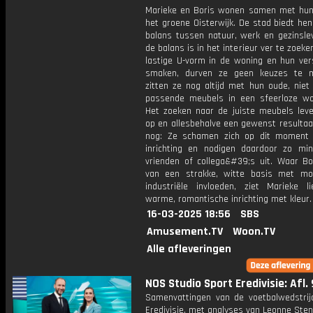
Marieke en Boris wonen samen met hun
het groene Oisterwijk. De stad biedt hen
balans tussen natuur, werk en gezinsle
de balans is in het interieur ver te zoeke
lastige U-vorm in de woning en hun vers
smaken, durven ze geen keuzes te 
zitten ze nog altijd met hun oude, niet 
passende meubels in een sfeerloze w
Het zoeken naar de juiste meubels leve
op en allesbehalve een gewenst resultaa
nog: Ze schamen zich op dit moment
inrichting en nodigen daardoor zo min
vrienden of collega&#39;s uit. Waar Bo
van een strakke, witte basis met m
industriële invloeden, ziet Marieke l
warme, romantische inrichting met kleur.
16-03-2025 18:56
SBS
Amusement.TV
Woon.TV
Alle afleveringen
NOS Studio Sport Eredivisie: Afl. 
Samenvattingen van de voetbalwedstrij
Eredivisie, met analyses van Leonne Stent