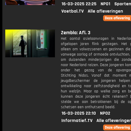
16-03-2025 22:25
NPO1
Sporten
Voetbal.TV
Alle afleveringen
Zembla: Afl. 3
Het aantal asielaanvragen in Nederl
afgelopen jaren flink gestegen. Het 
alleen om volwassenen en gezinnen die
vanwege oorlog of armoede ontvluchten,
om duizenden minderjarigen die zonde
naar Nederland reizen. Deze jongeren ko
onder het gezag van de opvangorg
Stichting Nidos. Vanaf dat moment 
jeugdbeschermer de jongeren helpen
ontwikkeling naar zelfstandigheid en t
hun welzijn. Maar op welke zorg en be
kunnen deze jongeren écht rekenen? 
stelde we aan betrokkenen bij de op
schetsen een onthutsend beeld.
16-03-2025 22:10
NPO2
Informatief.TV
Alle afleveringe