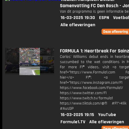
Samenvatting FC Den Bosch - Jo
Van dit programma is geen informatie be
16-03-2025 19:30
ESPN
Voetbal
Alle afleveringen
FORMULA 1: Heartbreak For Sainz
Carlos’ Williams debut ends in heartbr
succumbed to the wet conditions in M
For more F1® videos, visit <a target
href="https://www.Formula1.com Fol
hier</a> F1®: <a target="_
href="https://www.instagram.com/F1
https://www.facebook.com/Formula1/
https://www.twitter.com/F1
https://www.twitch.tv/formula1
https://www.tiktok.com/@f1 #F1">Klik
#AusGP
16-03-2025 19:15
YouTube
Formule1.TV
Alle afleveringen