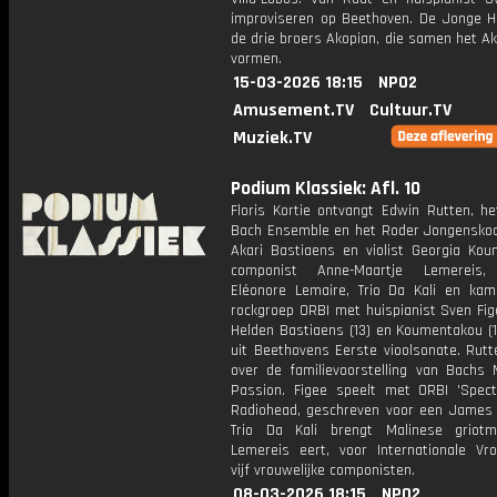
improviseren op Beethoven. De Jonge He
de drie broers Akopian, die samen het Ak
vormen.
15-03-2026 18:15
NPO2
Amusement.TV
Cultuur.TV
Muziek.TV
Podium Klassiek: Afl. 10
Floris Kortie ontvangt Edwin Rutten, he
Bach Ensemble en het Roder Jongenskoor
Akari Bastiaens en violist Georgia Kou
componist Anne-Maartje Lemereis,
Eléonore Lemaire, Trio Da Kali en kam
rockgroep ORBI met huispianist Sven Fig
Helden Bastiaens (13) en Koumentakou (1
uit Beethovens Eerste vioolsonate. Rutt
over de familievoorstelling van Bachs 
Passion. Figee speelt met ORBI 'Spect
Radiohead, geschreven voor een James 
Trio Da Kali brengt Malinese griot
Lemereis eert, voor Internationale Vr
vijf vrouwelijke componisten.
08-03-2026 18:15
NPO2