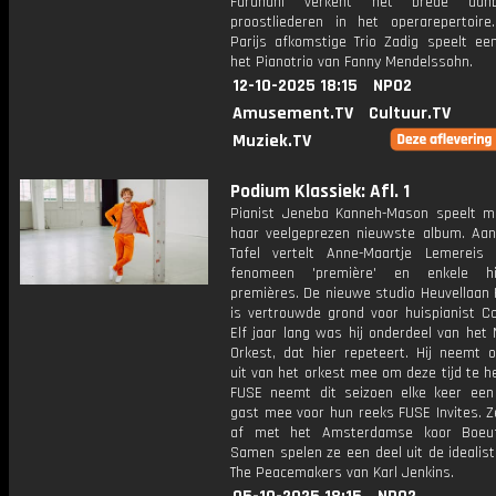
Farahani verkent het brede aan
proostliederen in het operarepertoire
Parijs afkomstige Trio Zadig speelt een
het Pianotrio van Fanny Mendelssohn.
12-10-2025 18:15
NPO2
Amusement.TV
Cultuur.TV
Muziek.TV
Podium Klassiek: Afl. 1
Pianist Jeneba Kanneh-Mason speelt m
haar veelgeprezen nieuwste album. Aa
Tafel vertelt Anne-Maartje Lemereis
fenomeen 'première' en enkele his
premières. De nieuwe studio Heuvellaan 
is vertrouwde grond voor huispianist Co
Elf jaar lang was hij onderdeel van het
Orkest, dat hier repeteert. Hij neemt o
uit van het orkest mee om deze tijd te h
FUSE neemt dit seizoen elke keer een
gast mee voor hun reeks FUSE Invites. Z
af met het Amsterdamse koor Boeuf
Samen spelen ze een deel uit de idealis
The Peacemakers van Karl Jenkins.