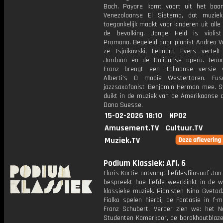
Bach. Payare komt voort uit het baa
Venezolaanse El Sistema, dat muziek
toegankelijk maakt voor kinderen uit alle
de bevolking. Jonge Held is violis
Pramana. Begeleid door pianist Andrea V
ze Tsjaikovski. Leonard Evers vertel
Jordaan en de Italiaanse opera. Teno
Franz brengt een Italiaanse versie 
Alberti's O mooie Westertoren. Fu
jazzsaxofonist Benjamin Herman mee. S
duikt in de muziek van de Amerikaanse 
Dana Suesse.
15-02-2026 18:10
NPO2
Amusement.TV
Cultuur.TV
Muziek.TV
Podium Klassiek: Afl. 6
Floris Kortie ontvangt liefdesfilosoof Jan 
bespreekt hoe liefde weerklinkt in de w
klassieke muziek. Pianisten Nino Gvetadz
Fialko spelen hierbij de Fantasie in f-
Franz Schubert. Verder zien we: het N
Studenten Kamerkoor, de barokhoutblaze