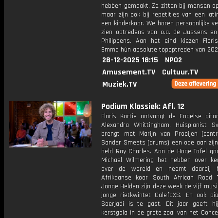
hebben gemaakt. Ze zitten bij mensen op
maar zijn ook bij repetities van een lat
een kinderkoor. We horen persoonlijke v
zien optredens van o.a. de Jussens e
Philippens. Aan het eind kiezen Flori
Emma hún absolute topoptreden van 202
28-12-2025 18:15
NPO2
Amusement.TV
Cultuur.TV
Muziek.TV
Podium Klassiek: Afl. 12
Floris Kortie ontvangt de Engelse gitaa
Alexandra Whittingham. Huispianist S
brengt met Marijn van Prooijen (cont
Sander Smeets (drums) een ode aan zijn
held Ray Charles. Aan de Hoge Tafel gaa
Michael Wilmering het hebben over ke
over de wereld en neemt daarbij h
Afrikaanse koor South African Road 
Jonge Helden zijn deze week de vijf musi
jonge rietkwintet CalefaXS. En ook pia
Soerjadi is te gast. Dit jaar geeft hij
kerstgala in de grote zaal van het Conc