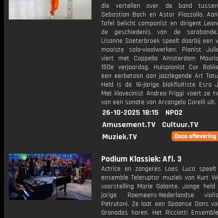
die vertellen over de band tusse
Sebastian Bach en Astor Piazzolla. Aa
Tafel belicht componist en dirigent Leo
de geschiedenis van de sarabande. 
Lisanne Soeterbroek speelt daarbij een 
mooiste solo-vioolwerken. Pianist Juli
viert met Cappella Amsterdam Mauri
150e verjaardag. Huispianist Cor Bakk
een eerbetoon aan jazzlegende Art Tat
Held is de 16-jarige blokfluitiste Esra
Met klavecinist Andrea Friggi voert ze 
van een sonate van Arcangelo Corelli uit.
26-10-2025 18:15
NPO2
Amusement.TV
Cultuur.TV
Muziek.TV
Podium Klassiek: Afl. 3
Actrice en zangeres Loes Luca speel
ensemble Teleruptor muziek van Kurt Wei
voorstelling Marie Galante. Jonge held 
jarige Roemeens-Nederlandse violi
Petrutoni. Ze laat een Spaanse Dans va
Granados horen. Het Ricciotti Ensembl