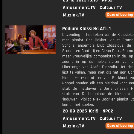
05-10-2025 18:15
NPO2
Amusement.TV
Cultuur.TV
Muziek.TV
Podium Klassiek: Afl. 1
Uitzending in het teken van de Klassiek
met pianist Cor Bakker, violist Emm
Schalie, ensemble Club Classique, de 
Studenten Cantorij en Clean Pete. Emma 
meer vrouwelijke componisten in de Top
zoomt in op de hekkensluiter van vo
Libertango van Astór Piazzolla. Het dre
lijst te vallen, maar niet als het aan Cor
Klassiek-presentatoren Jet Berkhout e
Poppel houden elk een pleidooi voor een
stuk. De lijstduwer is Joris Linssen. H
stuk van Rachmaninov de Klassieke
'induwen'. Violist Niek Baar en pianist 
komen het spelen.
28-09-2025 18:15
NPO2
Amusement.TV
Cultuur.TV
Muziek.TV