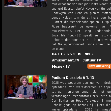
muziekdocent van het jaar Ineke Roost, 
Leonard Evers, hoboïst Kayva van Gangele
Hadewych van Gent en pianist Matth
Jonge Helden zijn de strijkers van h
Quartet, die Mendelssohn spelen. Huispi
Figee bespreekt de opkomst van 
muziekwereld. Het Jong Nederlands
Ensemble (jongNBE) speelt een stuk 
Geboers dat door het NBE is uitgevoer
het Nieuwjaarsconcert. Linde speelt ze
de piano.
04-01-2026 18:15
NPO2
Amusement.TV
Cultuur.TV
Muziek.TV
Podium Klassiek: Afl. 13
2025 was wederom een jaar vol indru
optredens. Van wereldsterren en top
tot een tienjarige jonge held, het jaa
verrassingen. Presentator Floris Kortie, h
Cor Bakker en Hoge Tafel-gast Emma
Schalie gaan op bezoek bij kijkers die 
welke optredens in 2025 het meest