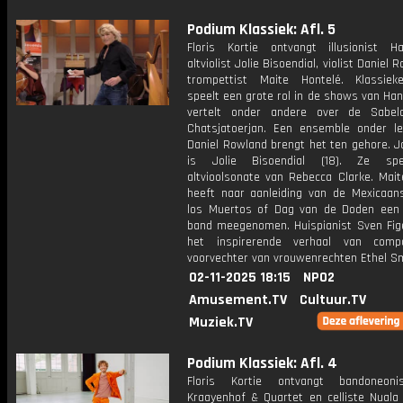
Podium Klassiek: Afl. 5
Floris Kortie ontvangt illusionist H
altviolist Jolie Bisoendial, violist Daniel
trompettist Maite Hontelé. Klassie
speelt een grote rol in de shows van Hans
vertelt onder andere over de Sabel
Chatsjatoerjan. Een ensemble onder le
Daniel Rowland brengt het ten gehore. J
is Jolie Bisoendial (18). Ze sp
altvioolsonate van Rebecca Clarke. Mait
heeft naar aanleiding van de Mexicaan
los Muertos of Dag van de Doden een 
band meegenomen. Huispianist Sven Fige
het inspirerende verhaal van comp
voorvechter van vrouwenrechten Ethel S
02-11-2025 18:15
NPO2
Amusement.TV
Cultuur.TV
Muziek.TV
Podium Klassiek: Afl. 4
Floris Kortie ontvangt bandoneoni
Kraayenhof & Quartet en celliste Nuala