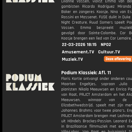
Lilianne Vossen, violist Emma van der
gambisten Ricardo Rodríguez Mirand
Baker en zangeres Koosje. Nina van Es
Rossini en Massenet. FUSE duikt in Duke 
Night Creature. Ruud Somers speelt Po
Vossen. Emma bespreekt muzieklit
gevolgd door Sainte-Colombe. Cor B
Koosje brengen een lied van Cor Lemaire.
22-03-2026 18:15
NPO2
Amusement.TV
Cultuur.TV
Muziek.TV
Podium Klassiek: Afl. 11
Floris Kortie ontvangt onder anderen co
Maarten Engeltjes, sopraan Julia L
pianisten Nikola Meeuwsen en Enrico Pa
van Raat, PRJCT Amsterdam en het Akop
Meeuwsen, winnaar van de K
Elizabethwedstrijd, speelt met zijn me
Johannes Brahms voor twee piano's. Eng
PRJCT Amsterdam brengen met Lezhneva
uit Händels Brockes-Passion. Leonard Ev
in Braziliaanse filmmuziek met een me
Villa-Lobos. Van Raat en huispianist S