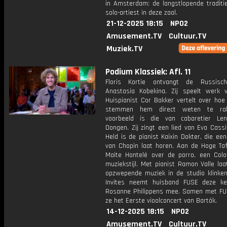
in Amsterdam: de langstlopende traditi
solo-artiest in deze zaal.
21-12-2025 18:15
NPO2
Amusement.TV
Cultuur.TV
Muziek.TV
Podium Klassiek: Afl. 11
Floris Kortie ontvangt de Russisch
Anastasia Kobekina. Zij speelt werk 
Huispianist Cor Bakker vertelt over ho
stemmen hem direct weten te ra
voorbeeld is die van cabaretier Le
Dongen. Zij zingt een lied van Eva Cass
Held is de pianist Kaixin Dokter, die ee
van Chopin laat horen. Aan de Hoge Tafe
Maite Hontelé over de porro, een Col
muziekstijl. Met pianist Ramon Valle la
opzwepende muziek in de studio klinken
Invites neemt huisband FUSE deze kee
Rosanne Philippens mee. Samen met FU
ze het Eerste vioolconcert van Bartók.
14-12-2025 18:15
NPO2
Amusement.TV
Cultuur.TV