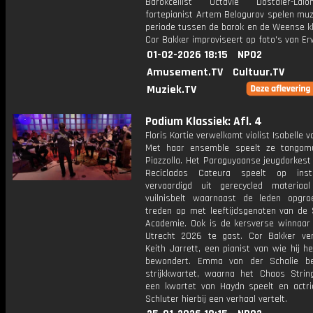
Barokcellist Octavie Dostaler-La
fortepianist Artem Belogurov spelen muz
periode tussen de barok en de Weense kl
Cor Bakker improviseert op foto's van Erw
01-02-2026 18:15
NPO2
Amusement.TV
Cultuur.TV
Muziek.TV
Podium Klassiek: Afl. 4
Floris Kortie verwelkomt violist Isabelle v
Met haar ensemble speelt ze tangom
Piazzolla. Het Paraguyaanse jeugdorkest
Reciclados Cateura speelt op inst
vervaardigd uit gerecycled materia
vuilnisbelt waarnaast de leden opgro
treden op met leeftijdsgenoten van de 
Academie. Ook is de kersverse winnaar 
Utrecht 2026 te gast. Cor Bakker ver
Keith Jarrett, een pianist van wie hij h
bewondert. Emma van der Schalie be
strijkkwartet, waarna het Chaos Strin
een kwartet van Haydn speelt en actri
Schluter hierbij een verhaal vertelt.