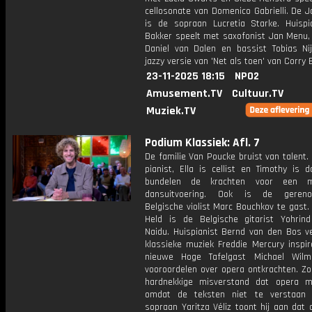
cellosonate van Domenico Gabrielli. De 
is de sopraan Lucretia Starke. Huispi
Bakker speelt met saxofonist Jan Menu
Daniel van Dalen en bassist Tobias Ni
jazzy versie van 'Net als toen' van Corry 
23-11-2025 18:15
NPO2
Amusement.TV
Cultuur.TV
Muziek.TV
Podium Klassiek: Afl. 7
De familie Van Poucke bruist van talent. 
pianist, Ella is cellist en Timothy is 
bundelen de krachten voor een mu
dansuitvoering. Ook is de geren
Belgische violist Marc Bouchkov te gast
Held is de Belgische gitarist Yohri
Naidu. Huispianist Bernd van den Bos ve
klassieke muziek Freddie Mercury inspir
nieuwe Hoge Tafelgast Michael Wilm
vooroordelen over opera ontkrachten. Zo
hardnekkige misverstand dat opera moe
omdat de teksten niet te verstaan 
sopraan Yaritza Véliz toont hij aan dat