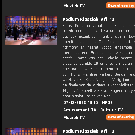
Muziek.TV
Podium Klassiek: Afl. 10
Floris Korie ontvangt o.a. zangeres K
treedt op met strijkorkest Amsterdam Si
dat ook muziek van Frank Bridge en Edv
speelt. Huispianist Cor Bakker houdt 
harmony en neemt vocaal ensemble C
mee, dat een Braziliaanse twist aan 
geeft. Emma van der Schalie neemt h
blazersensemble Oltremontano mee en l
hoe 15e-eeuwse instrumenten op een s
van Hans Memling klinken. Jonge Hel
week violist Katia Naegele. Vorig jaar s
de finale van de Iordens B voor violisten
14 jaar. Ze speelt werk van Eugène Ysaÿe
door pianist Jorian van Nee.
07-12-2025 18:15
NPO2
Amusement.TV
Cultuur.TV
Muziek.TV
Podium Klassiek: Afl. 10