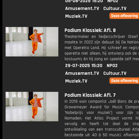
05-08-2025 15:20
NPO2
Amusement.TV
Cultuur.TV
Muziek.TV
Podium Klassiek: Afl. 8
Theatermaker en liedjesschrijver Stee
maakte in 2022 zijn debuut bij De Natio
met Operetta Land. Hij schreef en regis
operette niet alleen, hij ontwierp ook de
kostuums én hij zong en speelde zelf me
29-07-2025 15:20
NPO2
Amusement.TV
Cultuur.TV
Muziek.TV
Podium Klassiek: Afl. 7
In 2019 won componist Joël Bons de pre
Grawemeyer Award for Music Composi
'Nobelprijs voor muziek') voor zijn c
Nomaden. Het Atlas Project vormt h
vervolg en heeft tot doel de stap
ontwikkeling van een transcultureel Atl
bestaande uit 40 à 50 musici, afkomstig