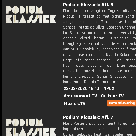
Podium Klassiek: Afl. 8
Floris Korte ontvangt de Engelse altvioli
Ridout. Hij treedt op met pianist Yang 
Jonge Held is de Braziliaanse hoorni
Santos Freitas da Silva. Sopraan Channa
La Sfera Armoniosa laten de veelzijdi
Antonio Vivaldi horen. Huispianist C
brengt zijn stem uit voor de Filmmuzie
van NPO Klassiek: hij kiest voor de film
de Japanse componist Ryuichi Sakamot
Hoge Tafel staat sopraan Lilian Farahan
haar roots slaat zij een brug tus
Persische muziek en het nu. Ze neemt
kamancheh-speler Soheil Shayesteh en
kunstenaar Rashin Teimouri mee.
22-02-2026 18:10
NPO2
Amusement.TV
Cultuur.TV
Muziek.TV
Podium Klassiek: Afl. 7
Floris Kortie ontvangt dirigent Rafael Pa
koperblazers van het Koni
Concertgebouworkest. Ze spelen een