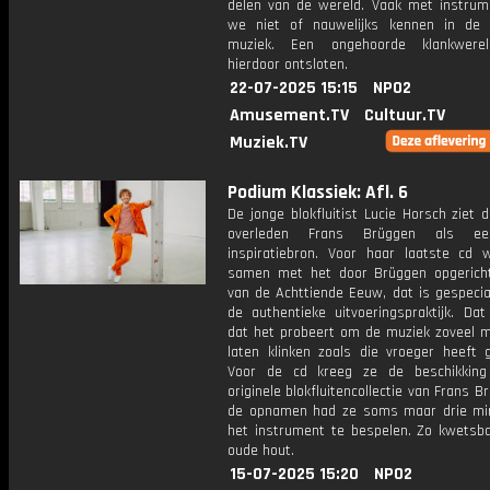
delen van de wereld. Vaak met instrum
we niet of nauwelijks kennen in de
muziek. Een ongehoorde klankwere
hierdoor ontsloten.
22-07-2025 15:15
NPO2
Amusement.TV
Cultuur.TV
Muziek.TV
Podium Klassiek: Afl. 6
De jonge blokfluitist Lucie Horsch ziet 
overleden Frans Brüggen als ee
inspiratiebron. Voor haar laatste cd 
samen met het door Brüggen opgerich
van de Achttiende Eeuw, dat is gespecia
de authentieke uitvoeringspraktijk. Dat
dat het probeert om de muziek zoveel mo
laten klinken zoals die vroeger heeft g
Voor de cd kreeg ze de beschikking
originele blokfluitencollectie van Frans Br
de opnamen had ze soms maar drie m
het instrument te bespelen. Zo kwetsba
oude hout.
15-07-2025 15:20
NPO2