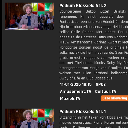
Podium Klassiek: Afl. 2
Countertenor Jakob Józef Orlinsk
fenomeen. Hij zingt, begeleid door
Fantasticus, een aria van Händel én dem
zijn breakdance-kunsten. Jonge Held is de
cellist Odilie Celano. Met pianist Pau 
speelt ze de Oosterse Dans van Rachman
Nieuw Amsterdams Klarinet Kwartet leg
Hongaarse Dansen naast de originele 
volksmuziek die hem inspireerde. Sven Fi
grote orkestarrangeurs van weleer ere
dat met Thelonious Monks Ruby My De
arrangement van Marijn van Prooijen. E
walsen met Lilian Farahani, ballroomg
Sway of Life en Club Classsique.
11-01-2026 18:15
NPO2
Amusement.TV
Cultuur.TV
Muziek.TV
Podium Klassiek: Afl. 1
Uitzending in het teken van klassieke m
nieuwe generaties. Floris Kortie ontvan
Louis Philippson, saxofonist Egor 