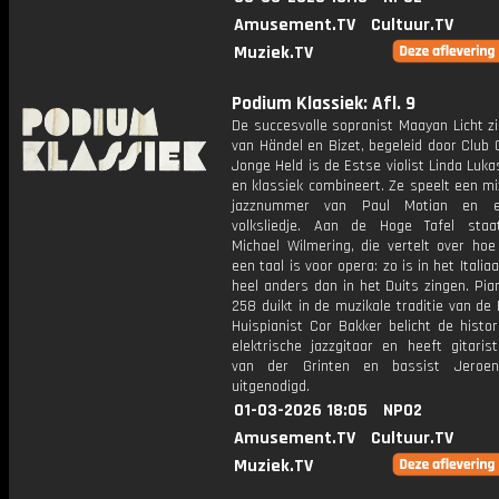
Amusement.TV
Cultuur.TV
Muziek.TV
Podium Klassiek: Afl. 9
De succesvolle sopranist Maayan Licht zi
van Händel en Bizet, begeleid door Club 
Jonge Held is de Estse violist Linda Lukas
en klassiek combineert. Ze speelt een m
jazznummer van Paul Motian en 
volksliedje. Aan de Hoge Tafel staa
Michael Wilmering, die vertelt over hoe
een taal is voor opera: zo is in het Italia
heel anders dan in het Duits zingen. Pian
258 duikt in de muzikale traditie van d
Huispianist Cor Bakker belicht de histo
elektrische jazzgitaar en heeft gitaris
van der Grinten en bassist Jeroen
uitgenodigd.
01-03-2026 18:05
NPO2
Amusement.TV
Cultuur.TV
Muziek.TV