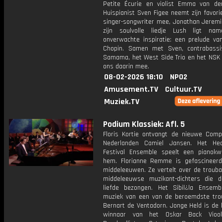
Petite Écurie en violist Emma van der
Huispianist Sven Figee neemt zijn favori
singer-songwriter mee, Jonathan Jeremi
zijn soulvolle liedje Lush ligt nam
onverwachte inspiratie: een prelude van
Chopin. Samen met Sven, contrabass
Samama, het West Side Trio en het NSK 
ons daarin mee.
08-02-2026 18:10
NPO2
Amusement.TV
Cultuur.TV
Muziek.TV
Podium Klassiek: Afl. 5
Floris Kortie ontvangt de nieuwe Comp
Nederlanden Camiel Jansen. Het He
Festival Ensemble speelt een pianokw
hem. Florianne Remme is gefascineer
middeleeuwen. Ze vertelt over de trouba
middeleeuwse muzikant-dichters die 
liefde bezongen. Het Sibil¿la Ensemb
muziek van een van de beroemdste tro
Bernart de Ventadorn. Jonge Held is de 
winnaar van het Oskar Back Vioolc