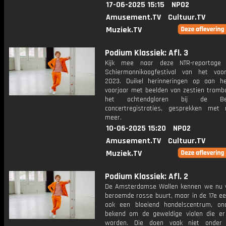
17-06-2025 15:15
NPO2
Amusement.TV
Cultuur.TV
Muziek.TV
Podium Klassiek: Afl. 3
Kijk mee naar deze NTR-reportage
Schiermonnikoogfestival van het voo
2023. Duikel herinneringen op aan h
voorjaar met beelden van zestien trombo
het ochtendgloren bij de Berk
concertregistraties, gesprekken met
meer.
10-06-2025 15:20
NPO2
Amusement.TV
Cultuur.TV
Muziek.TV
Podium Klassiek: Afl. 2
De Amsterdamse Wallen kennen we nu v
beroemde rosse buurt, maar in de 17e ee
ook een bloeiend handelscentrum, o
bekend om de geweldige violen die e
worden. Die doen vaak niet onder