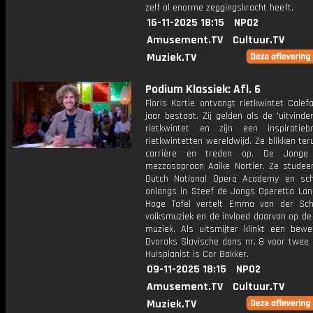
zelf al enorme zeggingskracht heeft.
16-11-2025 18:15
NPO2
Amusement.TV
Cultuur.TV
Muziek.TV
Podium Klassiek: Afl. 6
Floris Kortie ontvangt rietkwintet Cale
jaar bestaat. Zij gelden als de 'uitvinde
rietkwintet en zijn een inspiratie
rietkwintetten wereldwijd. Ze blikken te
carrière en treden op. De Jonge
mezzosopraan Aaike Nortier. Ze studee
Dutch National Opera Academy en sch
onlangs in Steef de Jongs Operetta Lan
Hoge Tafel vertelt Emma van der Sch
volksmuziek en de invloed daarvan op de
muziek. Als uitsmijter klinkt een bewe
Dvoraks Slavische dans nr. 8 voor twee 
Huispianist is Cor Bakker.
09-11-2025 18:15
NPO2
Amusement.TV
Cultuur.TV
Muziek.TV