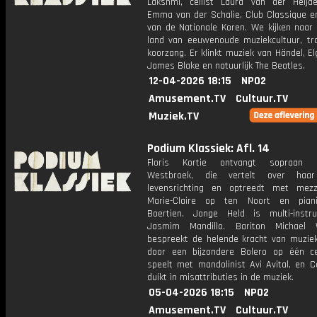
Lakshmi, cellist Laura van der Heijden
Emma van der Schalie, Club Classique e
van de Nationale Koren. We kijken naar 
land van eeuwenoude muziekcultuur, tra
koorzang. Er klinkt muziek van Händel, Elga
James Blake en natuurlijk The Beatles.
12-04-2026 18:15
NPO2
Amusement.TV
Cultuur.TV
Muziek.TV
Podium Klassiek: Afl. 14
Floris Kortie ontvangt sopraan E
Westbroek, die vertelt over haa
levensrichting en optreedt met mez
Marie-Claire op ten Noort en pian
Boertien. Jonge Held is multi-instru
Jasmim Mandillo. Bariton Michael W
bespreekt de helende kracht van muziek
door een bijzondere Bolero op één ce
speelt met mandolinist Avi Avital, en C
duikt in misattributies in de muziek.
05-04-2026 18:15
NPO2
Amusement.TV
Cultuur.TV