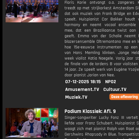
Floris Korie ontvangt o.a. zangeres K
treedt op met strijkorkest Amsterdam Si
dat ook muziek van Frank Bridge en Edv
speelt. Huispianist Cor Bakker houdt 
harmony en neemt vocaal ensemble C
mee, dat een Braziliaanse twist aan 
geeft. Emma van der Schalie neemt h
blazersensemble Oltremontano mee en l
hoe 15e-eeuwse instrumenten op een s
van Hans Memling klinken. Jonge Hel
week violist Katia Naegele. Vorig jaar s
de finale van de Iordens B voor violisten
14 jaar. Ze speelt werk van Eugène Ysaÿe
door pianist Jorian van Nee.
07-12-2025 18:15
NPO2
Amusement.TV
Cultuur.TV
Muziek.TV
Podium Klassiek: Afl. 9
Singer-songwriter Lucky Fonz III vertelt
liefde voor Franz Schubert. Huispianist 
waagt zich met pianist Ralph van Raat a
Gershwins Rhapsody in Blue. Trompettist