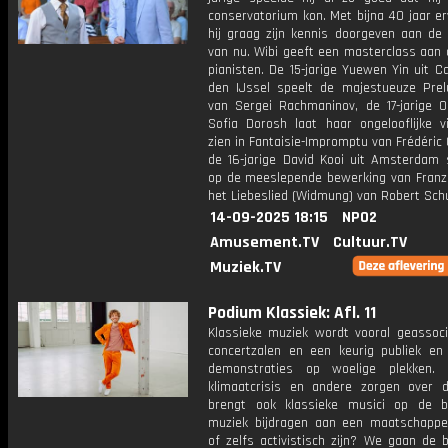
conservatorium kon. Met bijna 40 jaar er
hij graag zijn kennis doorgeven aan de 
van nu. Wibi geeft een masterclass aan 
pianisten. De 15-jarige Yuewen Yin uit C
den IJssel speelt de majestueuze Prel
van Sergei Rachmaninov, de 17-jarige O
Sofia Dorosh laat haar ongelooflijke vi
zien in Fantaisie-Impromptu van Frédéric
de 16-jarige David Kooi uit Amsterdam s
op de meeslepende bewerking van Franz 
het Liebeslied (Widmung) van Robert Sc
14-09-2025 18:15
NPO2
Amusement.TV
Cultuur.TV
Muziek.TV
Podium Klassiek: Afl. 11
Klassieke muziek wordt vooral geassoc
concertzalen en een keurig publiek en
demonstraties op woelige plekken.
klimaatcrisis en andere zorgen over 
brengt ook klassieke musici op de 
muziek bijdragen aan een maatschappel
of zelfs activistisch zijn? We gaan de 