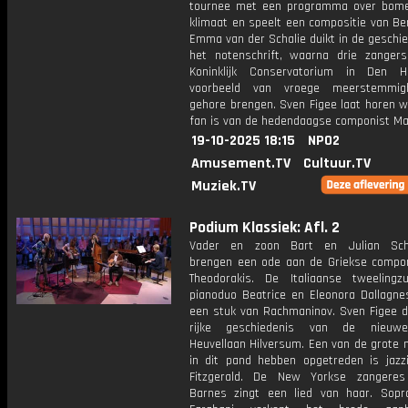
tournee met een programma over bom
klimaat en speelt een compositie van Be
Emma van der Schalie duikt in de geschi
het notenschrift, waarna drie zanger
Koninklijk Conservatorium in Den 
voorbeeld van vroege meerstemmig
gehore brengen. Sven Figee laat horen w
fan is van de hedendaagse componist Max
19-10-2025 18:15
NPO2
Amusement.TV
Cultuur.TV
Muziek.TV
Podium Klassiek: Afl. 2
Vader en zoon Bart en Julian Sc
brengen een ode aan de Griekse compon
Theodorakis. De Italiaanse tweeling
pianoduo Beatrice en Eleonora Dallagne
een stuk van Rachmaninov. Sven Figee du
rijke geschiedenis van de nieuwe
Heuvellaan Hilversum. Een van de grote 
in dit pand hebben opgetreden is jazzi
Fitzgerald. De New Yorkse zangeres
Barnes zingt een lied van haar. Sopra