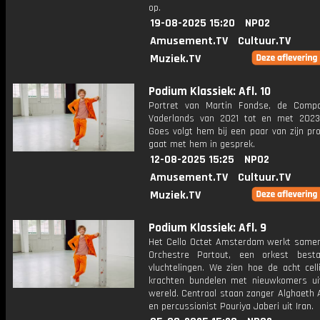
op.
19-08-2025 15:20
NPO2
Amusement.TV
Cultuur.TV
Muziek.TV
Podium Klassiek: Afl. 10
Portret van Martin Fondse, de Comp
Vaderlands van 2021 tot en met 2023
Goes volgt hem bij een paar van zijn pr
gaat met hem in gesprek.
12-08-2025 15:25
NPO2
Amusement.TV
Cultuur.TV
Muziek.TV
Podium Klassiek: Afl. 9
Het Cello Octet Amsterdam werkt same
Orchestre Partout, een orkest best
vluchtelingen. We zien hoe de acht cell
krachten bundelen met nieuwkomers ui
wereld. Centraal staan zanger Alghaeth Al
en percussionist Pouriya Jaberi uit Iran.