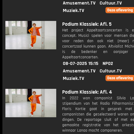
Amusement.TV
Cultuur.TV
Muziek.TV
Podium Klassiek: Afl. 5
Het project Appeltaartconcerten is 
concept. Musici spelen voor mensen d
voor reden dan ook niet (meer) 
concertzaal kunnen gaan. Altviolist Michi
is de bedenker en aanjager
Appeltaartconcerten.
08-07-2025 15:15
NPO2
Amusement.TV
Cultuur.TV
Muziek.TV
Podium Klassiek: Afl. 4
In 2022 won componist Silvia L
stipendium van het Radio Filharmonisc
Floris Kortie gaat in gesprek met
componisten die geselecteerd waren 
dingen. De reportage sluit af met e
gemaakte registratie van het orkes
winnaar Lanao mocht componeren.