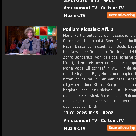
25-01-2026 18:15
NPO2
Amusement.TV
Cultuur.TV
Muziek.TV
Podium Klassiek: Afl. 3
Floris Kortie ontvangt de Russische pia
Chochieva. Huispianist Sven Figee duel
Peter Beets op muziek van Bach, bege
het New Jazz Orchestra. De Jonge Held i
Zohra Jongerius. Aan de Hoge Tafel vert
Maartje Lemereis over de Deense compo
Marie Pade. Zij schreef in WO II in de 
een liedcyclus. Bij gebrek aan papier 
noten op de muur. Een van deze liede
uitgevoerd door Sterre Konijn en de ha
harpiste Sara Brink Nielsen. FUSE breng
aan het verzetslied. Violist Julia Philip
een strijdlied geschreven, dat wordt
door Cato van Dijck.
18-01-2026 18:15
NPO2
Amusement.TV
Cultuur.TV
Muziek.TV