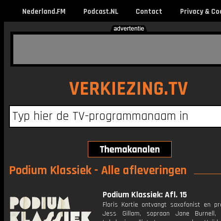
Nederland.FM
Podcast.NL
Contact
Privacy & Co
VERKIEZING.TV
Podium Klassiek - Alle afleveringen
Podium Klassiek: Afl. 15
Floris Kortie ontvangt saxofonist en pr
Jess Gillam, sopraan Jane Burnell,