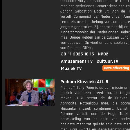
Renaudin Vary en sopraan Lucie Chart
met het Nederlands Kamerorkest een ca
Johann Sebastian Bach uit. Aan de H
vertelt Componist der Nederlanden Ann
Lemereis over het belang van componere
jongste generaties. Zij neemt daarbij de
Kindercomponist der Nederlanden, Kobu
mee. Jonge Helden zijn de zussen Luna
van Leeuwen. Op viool en cello spelen zi
van Reinhold Glière.
30-11-2025 18:15
NPO2
Amusement.TV
Cultuur.TV
Muziek.TV
Podium Klassiek: Afl. 8
Pianist Tiffany Poon is op een missie om
muziek voor een breed muziek toegan
maken. FUSE neemt de de Griekse 
Aphrodite Patoulidou mee, die popm
klassieke muziek combineert. Cellist 
Remme vertelt aan de Hoge Tafel
ontwikkeling van de cello van onde
basinstrument tot geliefd solo-instrume
met Lucia Swarts en Siebe Henstra spee