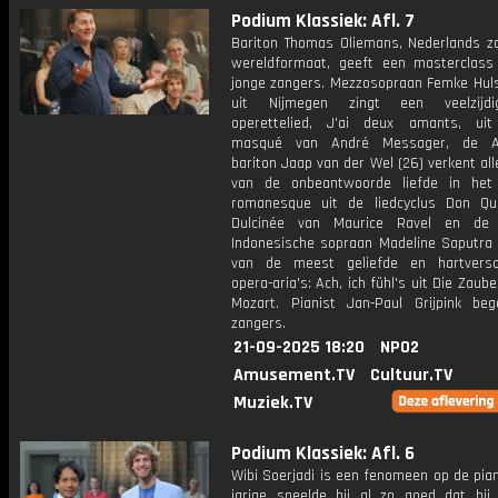
Podium Klassiek: Afl. 7
Bariton Thomas Oliemans, Nederlands z
wereldformaat, geeft een masterclass
jonge zangers. Mezzosopraan Femke Hul
uit Nijmegen zingt een veelzijd
operettelied, J'ai deux amants, ui
masqué van André Messager, de A
bariton Jaap van der Wel (26) verkent al
van de onbeantwoorde liefde in het
romanesque uit de liedcyclus Don Qu
Dulcinée van Maurice Ravel en de 2
Indonesische sopraan Madeline Saputra 
van de meest geliefde en hartversc
opera-aria's: Ach, ich fühl's uit Die Zaube
Mozart. Pianist Jan-Paul Grijpink beg
zangers.
21-09-2025 18:20
NPO2
Amusement.TV
Cultuur.TV
Muziek.TV
Podium Klassiek: Afl. 6
Wibi Soerjadi is een fenomeen op de pian
jarige speelde hij al zo goed dat hij