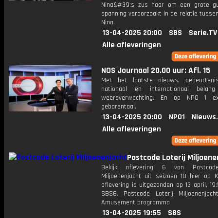
Nina&#39;s zus haar om een ​​grote g
spanning veroorzaakt in de relatie tusse
Nina.
13-04-2025 20:00
SBS
Serie.TV
Alle afleveringen
NOS Journaal 20.00 uur: Afl. 15
Met het laatste nieuws, gebeurteni
nationaal en internationaal bela
weersverwachting. En op NPO 1 e
gebarentaal.
13-04-2025 20:00
NPO1
Nieuws
Alle afleveringen
Postcode Loterij Miljoene
Bekijk aflevering 6 van Postcode
Miljoenenjacht uit seizoen 10 hier op K
aflevering is uitgezonden op 13 april, 19:
SBS6. Postcode Loterij Miljoenenjac
Amusement programma
13-04-2025 19:55
SBS