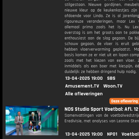
stilgestaan. Nieuwe gordijnen, meube
nieuwe kleur op de keukenkastjes zijn 
afdoende voor Linda. Ze is al jarenlan
rigoureuze veranderingen, maar Lex
allemaal prima zoals het is. Nu Lex 
overstag is om het groots aan te pakken
enthousiast aan de slag gegaan. De bijl
schouw gegaan, de vloer is eruit geb
hebben vloerverwarming geplaatst. M
basis komen ze er niet uit en lopen comp
zoals met het kiezen van een vloer. 
inmiddels als een boer met kiespijn, éé
duidelijk: ze hebben dringend hulp nodig.
13-04-2025 19:00
SBS
Amusement.TV
Woon.TV
Alle afleveringen
NOS Studio Sport Voetbal: Afl. 12
Samenvattingen van de voetbalwedstrij
Eredivisie, met analyses van Leonne Stent
13-04-2025 19:00
NPO1
Voetbal