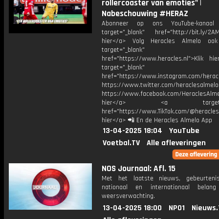
rollercoaster van emoties" |
Nabeschouwing #HERAZ
Abonneer op ons YouTube-kanaal
target="_blank" href="http://bit.ly/2AM
hier</a> Volg Heracles Almelo oo
target="_blank"
href="https://www.heracles.nl">Klik hi
target="_blank"
href="https://www.instagram.com/herac
https://www.twitter.com/heraclesalmelo
https://www.facebook.com/HeraclesAlmel
hier</a> <a target="_
href="https://www.TikTok.com/@heracles
hier</a> 📲 En de Heracles Almelo App
13-04-2025 18:04
YouTube
Voetbal.TV
Alle afleveringen
NOS Journaal: Afl. 15
Met het laatste nieuws, gebeurteni
nationaal en internationaal bela
weersverwachting.
13-04-2025 18:00
NPO1
Nieuws.