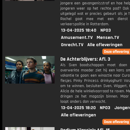
jongere een gevangenisstraf en hoe hel
jongeren weer op het rechte pad? Ook
uitgelegd wat er precies gebeurt als je 1
Rachel gaat mee met een dienst
verkeerspolitie in Rotterdam.
13-04-2025 18:40
NPO3
Amusement.TV
Mensen.TV
Onrecht.TV
Alle afleveringen
De Achterblijvers: Afl. 3
Als Sven boodschappen moet doen v
overwerkte moeder ziet hij een kans o
vakantie te gaan: een winactie naar Cura
flesjes Pinky Princess drinkyoghurt! Va
om te winnen, besluiten Sven, Wiggert,
Alicia de hele winkelvoorraad te roven. Me
dringen ze het magazijn binnen. Maar
loopt anders dan verwacht.
13-04-2025 18:20
NPO3
Jonger
Alle afleveringen