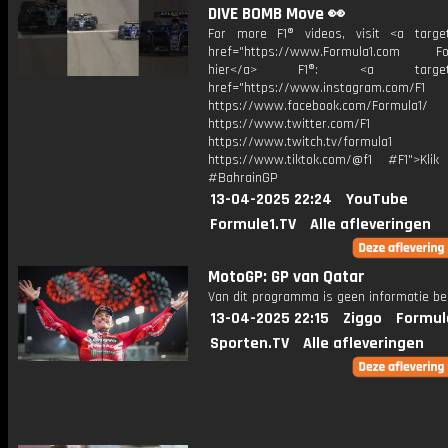
DIVE BOMB Move 👀
For more F1® videos, visit <a target
href="https://www.Formula1.com Fol
hier</a> F1®: <a target="_
href="https://www.instagram.com/F1
https://www.facebook.com/Formula1/
https://www.twitter.com/F1
https://www.twitch.tv/formula1
https://www.tiktok.com/@f1 #F1">Klik
#BahrainGP
13-04-2025 22:24
YouTube
Formule1.TV
Alle afleveringen
MotoGP: GP van Qatar
Van dit programma is geen informatie be
13-04-2025 22:15
Ziggo
Formul
Sporten.TV
Alle afleveringen