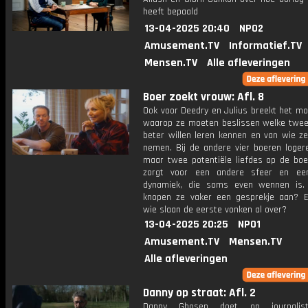
heeft bepaald
13-04-2025 20:40
NPO2
Amusement.TV
Informatief.TV
Mensen.TV
Alle afleveringen
Boer zoekt vrouw: Afl. 8
Ook voor Deedry en Julius breekt het m
waarop ze moeten beslissen welke twee
beter willen leren kennen en van wie ze
nemen. Bij de andere vier boeren loger
maar twee potentiële liefdes op de boer
zorgt voor een andere sfeer en ee
dynamiek, die soms even wennen is.
knopen ze vaker een gesprekje aan? 
wie slaan de eerste vonken al over?
13-04-2025 20:25
NPO1
Amusement.TV
Mensen.TV
Alle afleveringen
Danny op straat: Afl. 2
Danny Ghosen doet op journalis