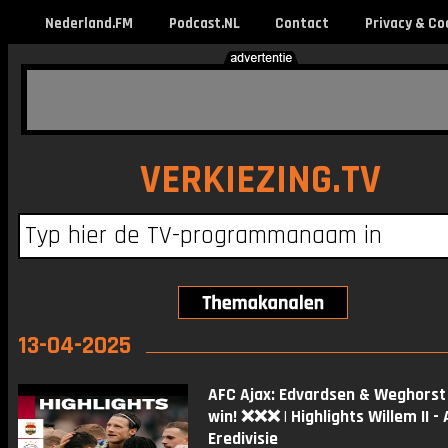
Nederland.FM
Podcast.NL
Contact
Privacy & Co
VERKIEZING.TV
13-04-2025
AFC Ajax: Edvardsen & Weghorst
win! ❌❌❌ | Highlights Willem II - A
Eredivisie