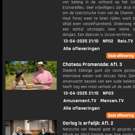
van belang in de ochtend op het st
Estivareilles. Veel vrijwilligers zijn druk
om de toeristische trein van de Chemin 
Haut Forez weer te laten rijden, want d
altijd even vanzelfsprekend. Onderweg
een aantal uitstapjes naar kleine 
dorpjes. Een daarvan is Usson-en-Forez.
13-04-2025 21:10
NPO2
Reis.TV
Alle afleveringen
Chateau Promenade: Afl. 3
Diederik Ebbinge gunt zijn vaste gaste
intensieve weken wat laissez faire. Dan 
onverwacht bezoek van een oude bekend
heeft nog een mooi verhaal uit de oude d
13-04-2025 21:10
NPO3
Amusement.TV
Mensen.TV
Alle afleveringen
Oorlog is erfelijk: Afl. 2
Natascha van Weezel gaat in gesprek 
Allush en Gibril Sankoh over hoe oorlog