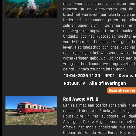
maar voor de natuur onderwater zij
grenzen. In de kustwateren van de 
bruist het van leven: garnalen krioelen in
Nederland, zeehonden paren op eil
zalmen banen zich in Denemarken en 
een weg stroomopwaarts om te paaien in 
Ondanks dat het kustgebied slechts e
van de Noordzee beslaat, herbergt dit h
leven. Het landschap aan onze kust vera
de strijd tegen het wassende water h
waterkeringen gebouwd. Dit roept een be
vraag op: hoe kunnen we droge voeten 
de natuur toch z'n gang laten gaan?
13-04-2025 21:30
NPO1
Kennis.
Natuur.TV
Alle afleveringen
Rail Away: Afl. 8
Een reis met een toeristische trein in ee
onbekend deel van Frankrijk: de regio's
Haute-Loire in het zuidoostelijke de
Auvergne. Ook wel genoemd: La belle 
oftewel het mooie onbekende. We reiz
Chemin de Fer du Haut Forez. Het is e