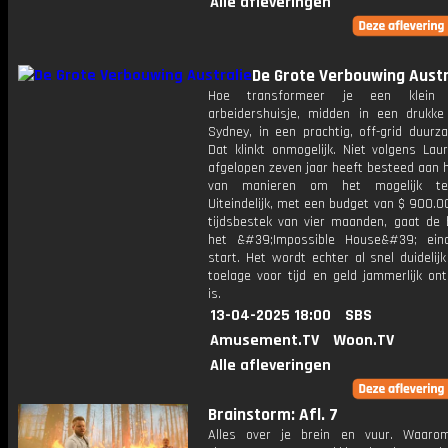
Alle afleveringen
De Grote Verbouwing Austr
Hoe transformeer je een klein v
arbeidershuisje, midden in een drukke
Sydney, in een prachtig, off-grid duurz
Dat klinkt onmogelijk. Niet volgens Lau
afgelopen zeven jaar heeft besteed aan 
van manieren om het mogelijk t
Uiteindelijk, met een budget van $ 900.
tijdsbestek van vier maanden, gaat de
het &#39;Impossible House&#39; eind
start. Het wordt echter al snel duidelij
toelage voor tijd en geld jammerlijk on
is.
13-04-2025 18:00
SBS
Amusement.TV
Woon.TV
Alle afleveringen
Brainstorm: Afl. 7
Alles over je brein en vuur. Waaro