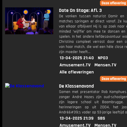
Date On Stage: Afl. 3
De vonken tussen naturist Damir en 
matches springen er direct vanaf. Ze ku
van elkaar afblijven! Hij is op zoek naar
minded 'wijffie' om mee te dansen en 
spelen. In het andere liefdesavontuur wo
Christina compleet verrast door een c
van haar match, die wel een héle close r
zijn moeder heeft...
13-04-2025 21:40
NPO3
Amusement.TV
Mensen.TV
Alle afleveringen
De Klassenavond
Samen met presentator Rob Kamphues
zanger André Hazes zijn oud-schoolge
zijn lagere school uit Baambrugge.
herinneringen op uit 2004, het jaa
André&#39;s vader op 53-jarige leeftijd o
13-04-2025 21:39
SBS
Amusement.TV
Mensen.TV