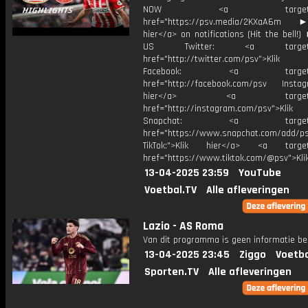
NOW <a target="_b
href="https://psv.media/2KXaA6m ►T
hier</a> on notifications (Hit the bell
US Twitter: <a target="_
href="http://twitter.com/psv">Klik
Facebook: <a target="_
href="http://facebook.com/psv Instagr
hier</a> <a target="_
href="http://instagram.com/psv">Klik
Snapchat: <a target="_
href="https://www.snapchat.com/add/p
TikTok:">Klik hier</a> <a target=
href="https://www.tiktok.com/@psv">Klik
13-04-2025 23:59
YouTube
Voetbal.TV
Alle afleveringen
Lazio - AS Roma
Van dit programma is geen informatie be
13-04-2025 23:45
Ziggo
Voetba
Sporten.TV
Alle afleveringen