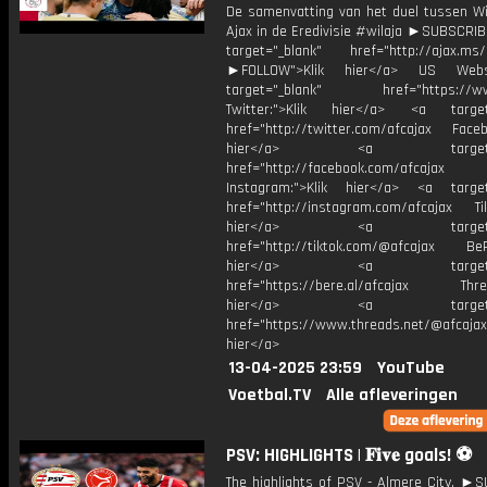
De samenvatting van het duel tussen Wil
Ajax in de Eredivisie #wilaja ►SUBSCRI
target="_blank" href="http://ajax.ms/
►FOLLOW">Klik hier</a> US Webs
target="_blank" href="https://www
Twitter:">Klik hier</a> <a target=
href="http://twitter.com/afcajax Facebo
hier</a> <a target="_
href="http://facebook.com/afcajax
Instagram:">Klik hier</a> <a target
href="http://instagram.com/afcajax TikT
hier</a> <a target="_
href="http://tiktok.com/@afcajax BeRe
hier</a> <a target="_
href="https://bere.al/afcajax Threa
hier</a> <a target="_
href="https://www.threads.net/@afcajax
hier</a>
13-04-2025 23:59
YouTube
Voetbal.TV
Alle afleveringen
PSV: HIGHLIGHTS | 𝐅𝐢𝐯𝐞 goals! ⚽️
The highlights of PSV - Almere City. ►