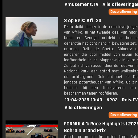
Amusement.TV
Alle afleveringe
3 op Reis: Afl. 30
Dzifa duikt dieper in de creatieve jonge
van Afrika. In het tweede deel van haar
Kenia en Senegal ontdekt ze hoe e
generatie het continent in beweging zet. 
ontmoet Dzifa de Ghetto Shiners: e
jongeren die door middel van urban f
leefbaarheid in de sloppenwijk Mukuro v
Ze laat zich verrassen door de rust van h
National Park, een safari met wolkenkr
de achtergrond. Ook ontmoet ze Ric
jongste patenthouder van Afrika. Op z'n
bedacht hij een lichtsysteem o
beschermen tegen roofdieren.
13-04-2025 19:40
NPO3
Reis.TV
Alle afleveringen
FORMULA 1: Race Highlights | 202
Bahrain Grand Prix
Catch up on all the action from Sakh