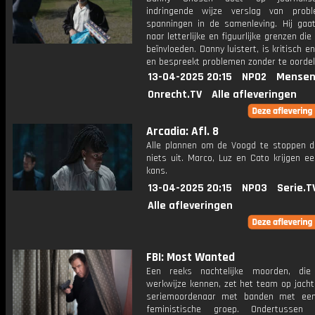
indringende wijze verslag van prob
spanningen in de samenleving. Hij gaa
naar letterlijke en figuurlijke grenzen die
beïnvloeden. Danny luistert, is kritisch 
en bespreekt problemen zonder te oordel
13-04-2025 20:15
NPO2
Mensen
Onrecht.TV
Alle afleveringen
Arcadia: Afl. 8
Alle plannen om de Voogd te stoppen d
niets uit. Marco, Luz en Cato krijgen e
kans.
13-04-2025 20:15
NPO3
Serie.T
Alle afleveringen
FBI: Most Wanted
Een reeks nachtelijke moorden, die
werkwijze kennen, zet het team op jacht
seriemoordenaar met banden met een
feministische groep. Ondertussen v