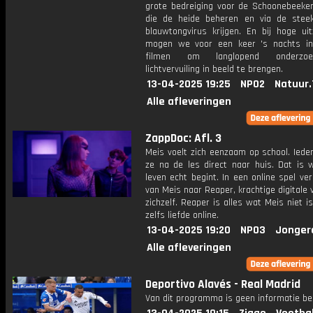
grote bedreiging voor de Schoonebeeke
die de heide beheren en via de steek
blauwtongvirus krijgen. En bij hoge uit
mogen we voor een keer 's nachts i
filmen om langlopend onderzo
lichtvervuiling in beeld te brengen.
13-04-2025 19:25
NPO2
Natuur.
Alle afleveringen
ZappDoc: Afl. 3
Meis voelt zich eenzaam op school. Iede
ze na de les direct naar huis. Dat is 
leven echt begint. In een online spel ve
van Meis naar Reaper, krachtige digitale 
zichzelf. Reaper is alles wat Meis niet is
zelfs liefde online.
13-04-2025 19:20
NPO3
Jonger
Alle afleveringen
Deportivo Alavés - Real Madrid
Van dit programma is geen informatie be