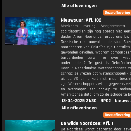
Alle afleveringen
Nieuwsuur: Afl. 102
Moeizaam overleg Voorjaarsnota.
coalitiepartijen zijn nog steeds niet eens
duider Arjan Noorlander praat ons bij. 
Russische raketaanval op de stad Soe
noordoosten van Oekraïne zijn tientalle
gewonden gevallen. Waarom bombardeer
burgerdoelen terwijl er over vre
onderhandeld? Te gast is Oekraïnek
Deen. * Nederlandse wetenschappers ze
schrap: ze vrezen dat wetenschappelijk 
uit de VS binnenkort niet meer beschi
zijn. Wetenschappers willen gegevens veil
en overwegen een backup te make
Amerikaanse data, om zo de schade te b
13-04-2025 21:30
NPO2
Nieuws
Alle afleveringen
De wilde Noordzee: Afl. 1
De Noordzee wordt begrensd door zeve