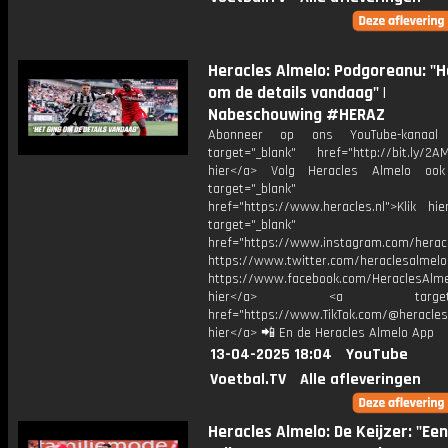
Heracles Almelo: Podgoreanu: "H
om de details vandaag" |
Nabeschouwing #HERAZ
Abonneer op ons YouTube-kanaal
target="_blank" href="http://bit.ly/2AM
hier</a> Volg Heracles Almelo oo
target="_blank"
href="https://www.heracles.nl">Klik hi
target="_blank"
href="https://www.instagram.com/herac
https://www.twitter.com/heraclesalmelo
https://www.facebook.com/HeraclesAlmel
hier</a> <a target="_
href="https://www.TikTok.com/@heracles
hier</a> 📲 En de Heracles Almelo App
13-04-2025 18:04
YouTube
Voetbal.TV
Alle afleveringen
Heracles Almelo: De Keijzer: "Een