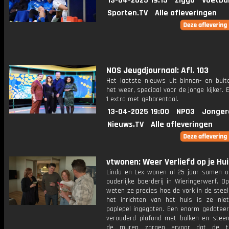
13-04-2025 19:15
Ziggo
Voetba
Sporten.TV
Alle afleveringen
NOS Jeugdjournaal: Afl. 103
Het laatste nieuws uit binnen- en buit
het weer, speciaal voor de jonge kijker.
1 extra met gebarentaal.
13-04-2025 19:00
NPO3
Jonger
Nieuws.TV
Alle afleveringen
vtwonen: Weer Verliefd op je Hui
Linda en Lex wonen al 25 jaar samen op
ouderlijke boerderij in Wieringerwerf. O
weten ze precies hoe de vork in de steel
het inrichten van het huis is ze ni
paplepel ingegoten. Een enorm gedateer
verouderd plafond met balken en steen
de muren zorgen ervoor dat de ti