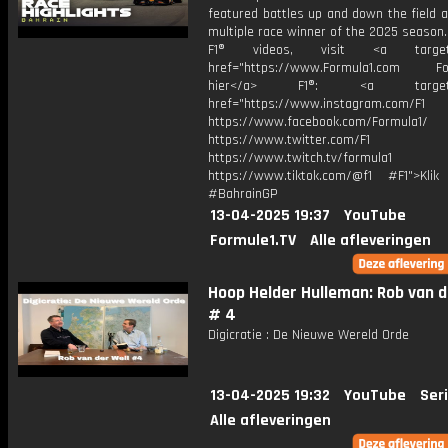
featured battles up and down the field a
multiple race winner of the 2025 season
F1® videos, visit <a target="
href="https://www.Formula1.com Fol
hier</a> F1®: <a target="_
href="https://www.instagram.com/F1
https://www.facebook.com/Formula1/
https://www.twitter.com/F1
https://www.twitch.tv/formula1
https://www.tiktok.com/@f1 #F1">Klik
#BahrainGP
13-04-2025 19:37
YouTube
Formule1.TV
Alle afleveringen
Hoop Helder Hulleman: Rob van d
# 4
Digicratie : De Nieuwe Wereld Orde
13-04-2025 19:32
YouTube
Ser
Alle afleveringen