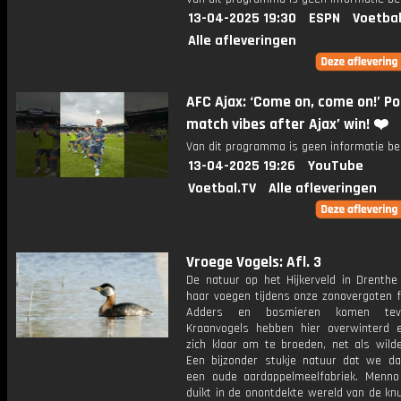
13-04-2025 19:30
ESPN
Voetbal
Alle afleveringen
AFC Ajax: ‘Come on, come on!’ Po
match vibes after Ajax’ win! ❤️
Van dit programma is geen informatie be
13-04-2025 19:26
YouTube
Voetbal.TV
Alle afleveringen
Vroege Vogels: Afl. 3
De natuur op het Hijkerveld in Drenthe 
haar voegen tijdens onze zonovergoten f
Adders en bosmieren komen tevoo
Kraanvogels hebben hier overwinterd
zich klaar om te broeden, net als wild
Een bijzonder stukje natuur dat we d
een oude aardappelmeelfabriek. Menno
duikt in de onontdekte wereld van de kn