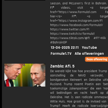
season, and McLaren’s first in Bahrain.
F1® videos, visit <a target="
href="https://www.Formula1.com Fol
hier</a> F1®: <a target="_
href="https://www.instagram.com/F1
https://www.facebook.com/Formula1/
https://www.twitter.com/F1
https://www.twitch.tv/formula1
https://www.tiktok.com/@f1 #F1">Klik
#BahrainGP
13-04-2025 22:11
YouTube
Formule1.TV
Alle afleveringen
Zembla: Afl. 5
De wereld kijkt toe hoe president Trump 
aanstelling de NAVO verzwakt, 
bondgenoten kleineert en Oekraïne uitl
Rusland. Trump noemt Poetin een 'be
toekomstige zakenpartner' die een 'nar
wil beëindigen en recht heeft op d
Oekraïne. Het is een radicale ommezwa
Witte Huis. Hoe groot is de invloed van
Trump? Heeft de radicale koerswijzigi