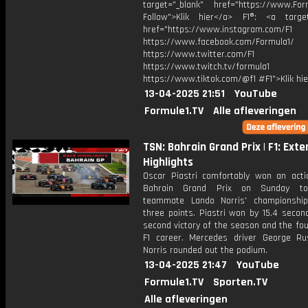
target="_blank" href="https://www.For
Follow">Klik hier</a> F1®: <a target
href="https://www.instagram.com/F1
https://www.facebook.com/Formula1/
https://www.twitter.com/F1
https://www.twitch.tv/formula1
https://www.tiktok.com/@f1 #F1">Klik hi
13-04-2025 21:51
YouTube
Formule1.TV
Alle afleveringen
TSN: Bahrain Grand Prix | F1: Ext
Highlights
Oscar Piastri comfortably won an acti
Bahrain Grand Prix on Sunday t
teammate Lando Norris' championshi
three points. Piastri won by 15.4 secon
second victory of the season and the fou
F1 career. Mercedes driver George Ru
Norris rounded out the podium.
13-04-2025 21:47
YouTube
Formule1.TV
Sporten.TV
Alle afleveringen