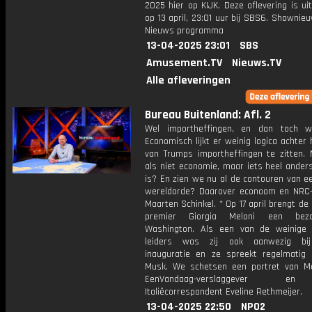
2025 hier op KIJK. Deze aflevering is u
op 13 april, 23:01 uur bij SBS6. Shownie
Nieuws programma
13-04-2025 23:01
SBS
Amusement.TV
Nieuws.TV
Alle afleveringen
Bureau Buitenland: Afl. 2
Wel importheffingen, en dan toch w
Economisch lijkt er weinig logica achter 
van Trumps importheffingen te zitten.
als niet economie, maar iets heel ander
is? En zien we nu al de contouren van e
wereldorde? Daarover econoom en NRC-j
Maarten Schinkel. * Op 17 april brengt de 
premier Giorgia Meloni een bez
Washington. Als een van de weinige
leiders was zij ook aanwezig bi
inauguratie en ze spreekt regelmatig
Musk. We schetsen een portret van M
EenVandaag-verslaggever e
Italiëcorrespondent Eveline Rethmeijer.
13-04-2025 22:50
NPO2