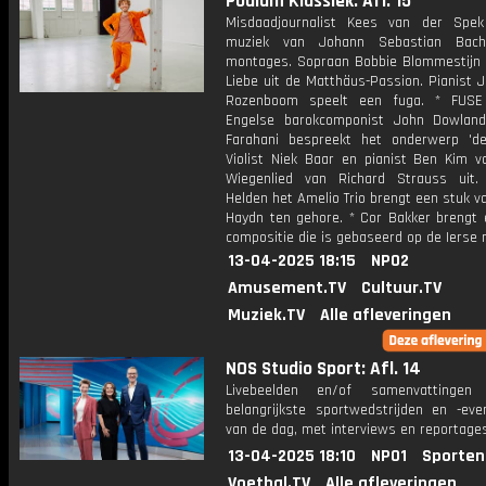
Podium Klassiek: Afl. 15
Misdaadjournalist Kees van der Spek
muziek van Johann Sebastian Bach
montages. Sopraan Bobbie Blommestijn 
Liebe uit de Matthäus-Passion. Pianist 
Rozenboom speelt een fuga. * FUSE
Engelse barokcomponist John Dowland.
Farahani bespreekt het onderwerp 'de 
Violist Niek Baar en pianist Ben Kim v
Wiegenlied van Richard Strauss uit
Helden het Amelio Trio brengt een stuk 
Haydn ten gehore. * Cor Bakker brengt 
compositie die is gebaseerd op de Ierse 
13-04-2025 18:15
NPO2
Amusement.TV
Cultuur.TV
Muziek.TV
Alle afleveringen
NOS Studio Sport: Afl. 14
Livebeelden en/of samenvattinge
belangrijkste sportwedstrijden en -ev
van de dag, met interviews en reportages
13-04-2025 18:10
NPO1
Sporten
Voetbal.TV
Alle afleveringen