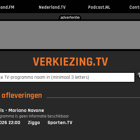
land.FM
Nederland.TV
Podcast.NL
Cont
VERKIEZING.TV
e afleveringen
ils - Mariano Navone
ogramma is geen informatie beschikbaar
026 22:00
Ziggo
Sporten.TV