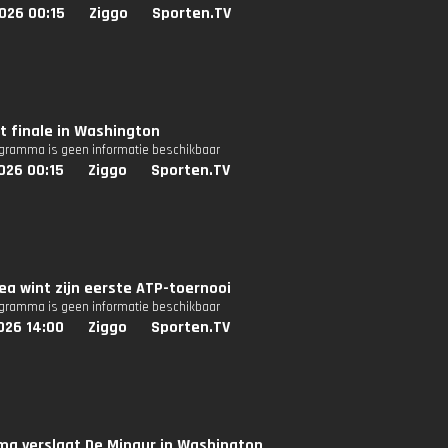
026 00:15
Ziggo
Sporten.TV
nt finale in Washington
ogramma is geen informatie beschikbaar
026 00:15
Ziggo
Sporten.TV
ea wint zijn eerste ATP-toernooi
ogramma is geen informatie beschikbaar
026 14:00
Ziggo
Sporten.TV
ma verslaat De Minaur in Washington