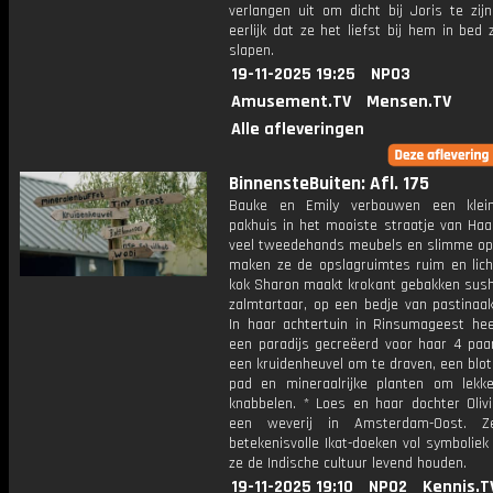
verlangen uit om dicht bij Joris te zij
eerlijk dat ze het liefst bij hem in bed 
slapen.
19-11-2025 19:25
NPO3
Amusement.TV
Mensen.TV
Alle afleveringen
BinnensteBuiten: Afl. 175
Bauke en Emily verbouwen een klein
pakhuis in het mooiste straatje van Haa
veel tweedehands meubels en slimme op
maken ze de opslagruimtes ruim en licht
kok Sharon maakt krokant gebakken sushi
zalmtartaar, op een bedje van pastinaak
In haar achtertuin in Rinsumageest he
een paradijs gecreëerd voor haar 4 paa
een kruidenheuvel om te draven, een blo
pad en mineraalrijke planten om lekk
knabbelen. * Loes en haar dochter Oliv
een weverij in Amsterdam-Oost. 
betekenisvolle Ikat-doeken vol symbolie
ze de Indische cultuur levend houden.
19-11-2025 19:10
NPO2
Kennis.T