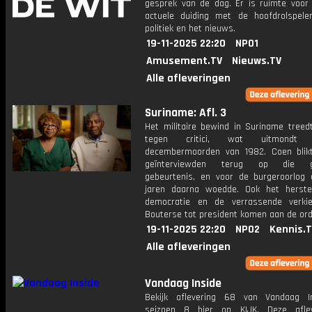
gesprek van de dag. Er is ruimte voor
actuele duiding met de hoofdrolspele
politiek en het nieuws.
19-11-2025 22:20
NPO1
Amusement.TV
Nieuws.TV
Alle afleveringen
Suriname: Afl. 3
Het militaire bewind in Suriname treed
tegen critici, wat uitmond
decembermoorden van 1982. Coen bli
geïnterviewden terug op die gr
gebeurtenis, en voor de burgeroorlog 
jaren daarna woedde. Ook het herst
democratie en de verrassende verki
Bouterse tot president komen aan de ord
19-11-2025 22:20
NPO2
Kennis.
Alle afleveringen
Vandaag Inside
Bekijk aflevering 68 van Vandaag I
seizoen 8 hier op KIJK. Deze aflev