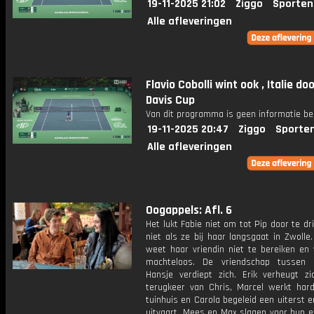
19-11-2025 21:02
Ziggo
Sporten
Alle afleveringen
Flavio Cobolli wint ook , Italie do
Davis Cup
Van dit programma is geen informatie be
19-11-2025 20:47
Ziggo
Sporte
Alle afleveringen
Oogappels: Afl. 6
Het lukt Fabie niet om tot Pip door te dr
niet als ze bij haar langsgaat in Zwolle
weet haar vriendin niet te bereiken en 
machteloos. De vriendschap tussen 
Hansje verdiept zich. Erik verheugt z
terugkeer van Chris, Marcel werkt har
tuinhuis en Carola begeleid een uiterst 
uitvaart. Mees en Max slagen voor hun 