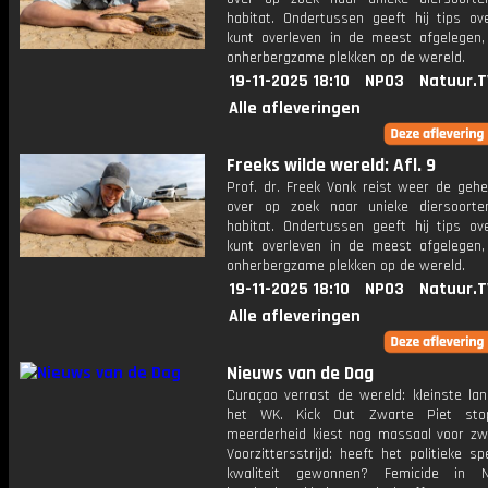
habitat. Ondertussen geeft hij tips ov
kunt overleven in de meest afgelegen,
onherbergzame plekken op de wereld.
19-11-2025 18:10
NPO3
Natuur.T
Alle afleveringen
Freeks wilde wereld: Afl. 9
Prof. dr. Freek Vonk reist weer de gehe
over op zoek naar unieke diersoort
habitat. Ondertussen geeft hij tips ov
kunt overleven in de meest afgelegen,
onherbergzame plekken op de wereld.
19-11-2025 18:10
NPO3
Natuur.T
Alle afleveringen
Nieuws van de Dag
Curaçao verrast de wereld: kleinste lan
het WK. Kick Out Zwarte Piet sto
meerderheid kiest nog massaal voor zwa
Voorzittersstrijd: heeft het politieke s
kwaliteit gewonnen? Femicide in Ne