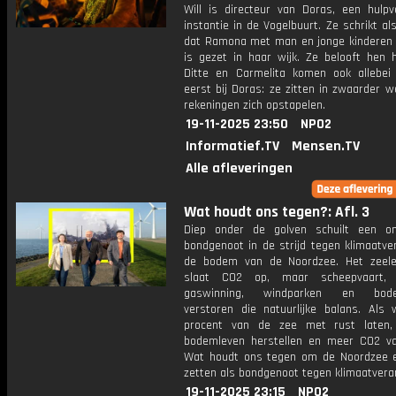
Will is directeur van Doras, een hulpv
instantie in de Vogelbuurt. Ze schrikt al
dat Ramona met man en jonge kinderen 
is gezet in haar wijk. Ze belooft hen h
Ditte en Carmelita komen ook allebei
eerst bij Doras: ze zitten in zwaarder 
rekeningen zich opstapelen.
19-11-2025 23:50
NPO2
Informatief.TV
Mensen.TV
Alle afleveringen
Wat houdt ons tegen?: Afl. 3
Diep onder de golven schuilt een on
bondgenoot in de strijd tegen klimaatve
de bodem van de Noordzee. Het zeel
slaat CO2 op, maar scheepvaart, 
gaswinning, windparken en bodem
verstoren die natuurlijke balans. Als 
procent van de zee met rust laten,
bodemleven herstellen en meer CO2 va
Wat houdt ons tegen om de Noordzee e
zetten als bondgenoot tegen klimaatvera
19-11-2025 23:15
NPO2