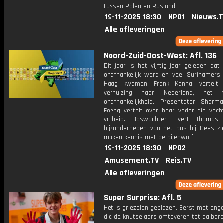
tussen Polen en Rusland
19-11-2025 18:30
NPO1
Nieuws.
Alle afleveringen
Noord-Zuid-Oost-West: Afl. 136
Dit jaar is het vijftig jaar geleden da
onafhankelijk werd en veel Surinamers
Haag kwamen. Frank Kanhai vertelt 
verhuizing naar Nederland, net
onafhankelijkheid. Presentator Shar
Foeng vertelt over haar vader die voch
vrijheid. Boswachter Evert Thomas
bijzonderheden van het bos bij Gees z
maken kennis met de bijenwolf.
19-11-2025 18:30
NPO2
Amusement.TV
Reis.TV
Alle afleveringen
Super Surprise: Afl. 5
Het is griezelen geblazen. Eerst met eng
die de knutselaars omtoveren tot aaibare