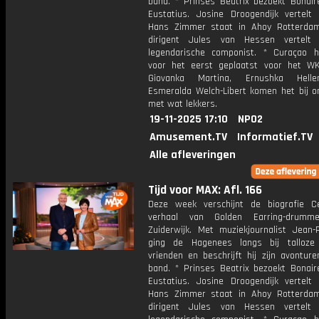
band. * Prinses Beatrix bezoekt Bonair
Eustatius. Josine Droogendijk vertelt 
Hans Zimmer staat in Ahoy Rotterda
dirigent Jules van Hessen vertelt
legendarische componist. * Curaçao h
voor het eerst geplaatst voor het WK
Giovanka Martina, Ernushka Hel
Esmeralda Welch-Libert komen het bij on
met wat lekkers.
19-11-2025 17:10
NPO2
Amusement.TV
Informatief.TV
Alle afleveringen
Tijd voor MAX: Afl. 166
Deze week verschijnt de biografie C
verhaal van Golden Earring-drumm
Zuiderwijk. Met muziekjournalist Jean-
ging de Hagenees langs bij talloze
vrienden en beschrijft hij zijn avontur
band. * Prinses Beatrix bezoekt Bonair
Eustatius. Josine Droogendijk vertelt 
Hans Zimmer staat in Ahoy Rotterda
dirigent Jules van Hessen vertelt