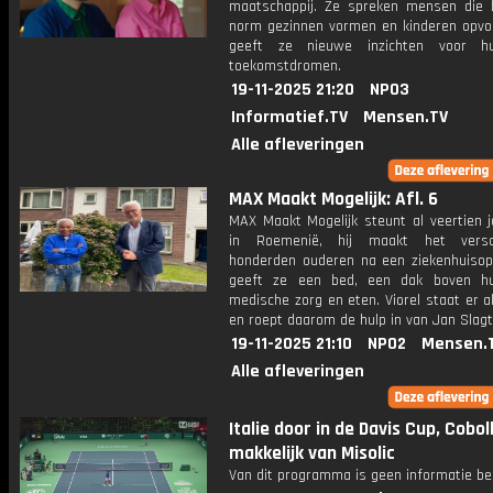
maatschappij. Ze spreken mensen die 
norm gezinnen vormen en kinderen opvo
geeft ze nieuwe inzichten voor h
toekomstdromen.
19-11-2025 21:20
NPO3
Informatief.TV
Mensen.TV
Alle afleveringen
MAX Maakt Mogelijk: Afl. 6
MAX Maakt Mogelijk steunt al veertien j
in Roemenië, hij maakt het versc
honderden ouderen na een ziekenhuisop
geeft ze een bed, een dak boven hu
medische zorg en eten. Viorel staat er a
en roept daarom de hulp in van Jan Slagt
19-11-2025 21:10
NPO2
Mensen.
Alle afleveringen
Italie door in de Davis Cup, Coboll
makkelijk van Misolic
Van dit programma is geen informatie be