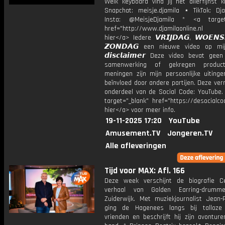
Welk keyboard vind jij het allerfijnst 
Snapchat: meisje.djamila ⋆ TikTok: Dj
Insta: @MeisjeDjamila * <a target=
href="http://www.djamilaonline.nl
hier</a> Iedere 𝙑𝙍𝙄𝙅𝘿𝘼𝙂, 𝙒𝙊𝙀𝙉
𝙕𝙊𝙉𝘿𝘼𝙂 een nieuwe video op mi
𝙙𝙞𝙨𝙘𝙡𝙖𝙞𝙢𝙚𝙧 Deze video bevat gee
samenwerking of gekregen product
meningen zijn mijn persoonlijke uitinge
beïnvloed door andere partijen. Deze ver
onderdeel van de Social Code: YouTube.
target="_blank" href="https://desocialcod
hier</a> voor meer info.
19-11-2025 17:20
YouTube
Amusement.TV
Jongeren.TV
Alle afleveringen
Tijd voor MAX: Afl. 166
Deze week verschijnt de biografie C
verhaal van Golden Earring-drumm
Zuiderwijk. Met muziekjournalist Jean-
ging de Hagenees langs bij talloze
vrienden en beschrijft hij zijn avontur