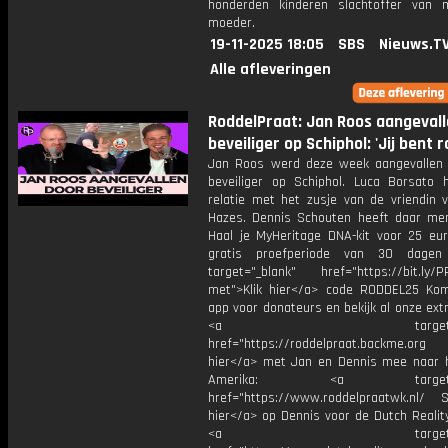
honderden kinderen slachtoffer van
moeder.
19-11-2025 18:05
SBS
Nieuws.T
Alle afleveringen
RoddelPraat: Jan Roos aangevall
beveiliger op Schiphol: 'Jij bent r
Jan Roos werd deze week aangevallen
beveiliger op Schiphol. Luca Borsato 
relatie met het zusje van de vriendin 
Hazes. Dennis Schouten heeft daar men
Haal je MyHeritage DNA-kit voor 25 eu
gratis proefperiode van 30 dagen
target="_blank" href="https://bit.ly/
met">Klik hier</a> code RODDEL25 Ko
app voor donateurs en bekijk al onze extr
<a target="_bl
href="https://roddelpraat.backme.org
hier</a> met Jan en Dennis mee naar 
Amerika: <a target="_
href="https://www.roddelpraatwk.nl/ S
hier</a> op Dennis voor de Dutch Realit
<a target="_bl