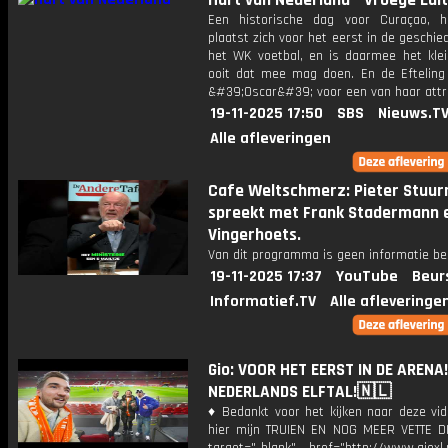
Hart van Nederland - Vroege Edit
Een historische dag voor Curaçao, h
plaatst zich voor het eerst in de geschie
het WK voetbal, en is daarmee het klei
ooit dat mee mag doen. En de Efteling
&#39;Oscar&#39; voor een van haar attr
19-11-2025 17:50
SBS
Nieuws.T
Alle afleveringen
Cafe Weltschmerz: Pieter Stuu
spreekt met Frank Stadermann 
Vingerhoets.
Van dit programma is geen informatie be
19-11-2025 17:37
YouTube
Beur
Informatief.TV
Alle afleveringe
Gio: VOOR HET EERST IN DE ARENA!
NEDERLANDS ELFTAL!🇳🇱
♦ Bedankt voor het kijken naar deze vid
hier mijn TRUIEN EN NOG MEER VETTE D