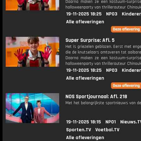
Daarna maken ze een kostuum-surpris
halloweenparty van thrillerauteur Chinouk
19-11-2025 18:25
NPO3
Kindere
Alle afleveringen
Super Surprise: Afl. 5
Het is griezelen geblazen. Eerst met eng
die de knutselaars omtoveren tot aaibare
Daarna maken ze een kostuum-surpris
halloweenparty van thrillerauteur Chinouk
19-11-2025 18:25
NPO3
Kindere
Alle afleveringen
NOS Sportjournaal: Afl. 218
Met het belangrijkste sportnieuws van de
19-11-2025 18:15
NPO1
Nieuws.T
Sporten.TV
Voetbal.TV
Alle afleveringen