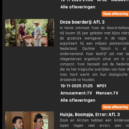
Alle afleveringen
Onze boerderij: Afl. 3
In Kenia ontmoet Yvon de Noord-Holland
Hij kwam 35 jaar geleden met bijna niet
de grootste werkgever in de regio. 
exporteert hij een miljoen plantenste
Nederland. Dochter Talash is a
ondernemend: haar bedrijf zet met b
vliegenlarven organisch afval om in v
compost. Yvon bezoekt ook de Nederla
die na het tragische overlijden van haar 
man hard werkt om hun biologische 
draaiende te houden.
19-11-2025 21:25
NPO1
Amusement.TV
Mensen.TV
Alle afleveringen
Huisje, Boompje, Error: Afl. 3
Dook en Kirsten hebben een kinderw
lopen tegen veel errors aan va