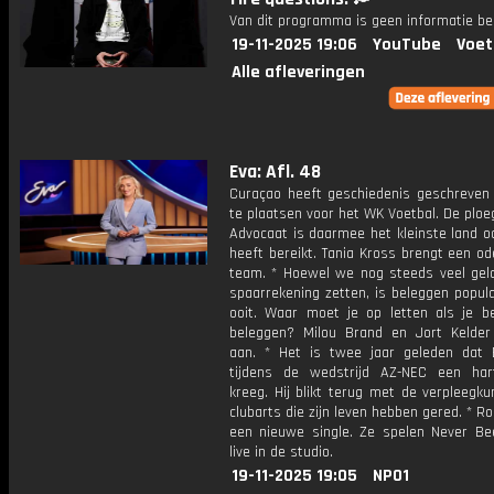
Van dit programma is geen informatie be
19-11-2025 19:06
YouTube
Voet
Alle afleveringen
Eva: Afl. 48
Curaçao heeft geschiedenis geschreven 
te plaatsen voor het WK Voetbal. De ploe
Advocaat is daarmee het kleinste land oo
heeft bereikt. Tania Kross brengt een o
team. * Hoewel we nog steeds veel gel
spaarrekening zetten, is beleggen popul
ooit. Waar moet je op letten als je b
beleggen? Milou Brand en Jort Kelder
aan. * Het is twee jaar geleden dat
tijdens de wedstrijd AZ-NEC een hart
kreeg. Hij blikt terug met de verpleegk
clubarts die zijn leven hebben gered. * R
een nieuwe single. Ze spelen Never Be
live in de studio.
19-11-2025 19:05
NPO1