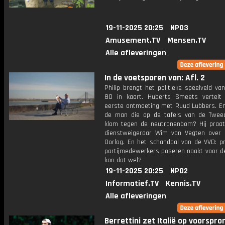
19-11-2025 20:25
NPO3
Amusement.TV
Mensen.TV
Alle afleveringen
In de voetsporen van: Afl. 2
Philip brengt het politieke speelveld va
80 in kaart. Huberts Smeets vertelt 
eerste ontmoeting met Ruud Lubbers. E
de man die op de tafels van de Twe
klom tegen de neutronenbom? Hij praa
dienstweigeraar Wim van Vegten over
Oorlog. En het schandaal van de VVD: p
partijmedewerkers poseren naakt voor de
kon dat wel?
19-11-2025 20:25
NPO2
Informatief.TV
Kennis.TV
Alle afleveringen
Berrettini zet Italië op voorspro