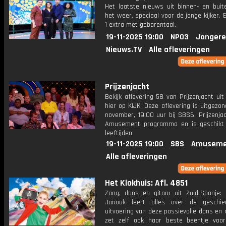
Het laatste nieuws uit binnen- en buit
het weer, speciaal voor de jonge kijker.
1 extra met gebarentaal.
19-11-2025 19:00
NPO3
Jongere
Nieuws.TV
Alle afleveringen
Prijzenjacht
Bekijk aflevering 58 van Prijzenjacht uit
hier op KIJK. Deze aflevering is uitgezo
november, 19:00 uur bij SBS6. Prijzenja
Amusement programma en is geschikt 
leeftijden
19-11-2025 19:00
SBS
Amuseme
Alle afleveringen
Het Klokhuis: Afl. 4851
Zang, dans en gitaar uit Zuid-Spanje: 
Janouk leert alles over de geschie
uitvoering van deze passievolle dans en
zet zelf ook haar beste beentje voo