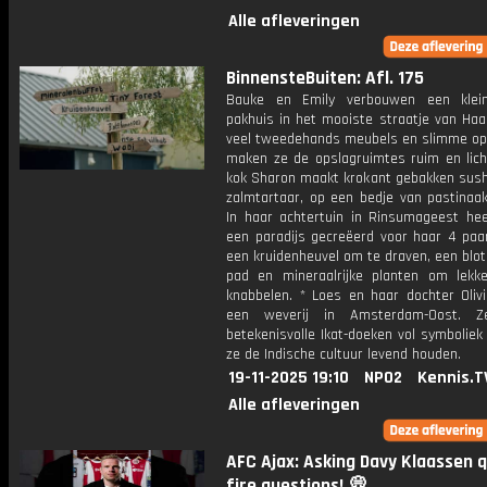
Alle afleveringen
BinnensteBuiten: Afl. 175
Bauke en Emily verbouwen een klein
pakhuis in het mooiste straatje van Haa
veel tweedehands meubels en slimme op
maken ze de opslagruimtes ruim en licht
kok Sharon maakt krokant gebakken sushi
zalmtartaar, op een bedje van pastinaak
In haar achtertuin in Rinsumageest he
een paradijs gecreëerd voor haar 4 paa
een kruidenheuvel om te draven, een blo
pad en mineraalrijke planten om lekk
knabbelen. * Loes en haar dochter Oliv
een weverij in Amsterdam-Oost. 
betekenisvolle Ikat-doeken vol symbolie
ze de Indische cultuur levend houden.
19-11-2025 19:10
NPO2
Kennis.T
Alle afleveringen
AFC Ajax: Asking Davy Klaassen q
fire questions! 💭