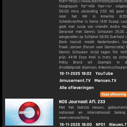
href="https://www.dutchrealityawards.nl
hoogtepunt Tot">Klik hier</a> volge
00:00 Intro uitzending 2:52 Wij gaan m
naar het WK in Amerika 8:20
Scheidsrechter is homo 13:51 Scoop: Luc
gaat met zusje van vriendin Andre Ha
Oerpraat met Dennis Schouten 25:30
aangevallen op Schiphol 28:39 Overheid 
Denk Vooruit maakt Nederlanders ba
Freek Jansen (Forum voor Democratie) b
Dennis Schouten strijd tegen Tim Ho
prijs 44:18 Enzo Knol is trots op zichz
Patty Brard wil Ozempic in dri
#roddelpraat #janroos #dennisschouten
19-11-2025 18:02
YouTube
Amusement.TV
Mensen.TV
Alle afleveringen
NOS Journaal: Afl. 233
Met het laatste nieuws, gebeurteni
nationaal en internationaal bela
weersverwachting.
19-11-2025 18:00
NPO1
Nieuws.