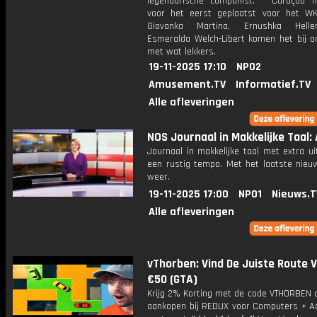
legendarische componist. * Curaçao h
voor het eerst geplaatst voor het WK
Giovanka Martina, Ernushka Hel
Esmeralda Welch-Libert komen het bij on
met wat lekkers.
19-11-2025 17:10
NPO2
Amusement.TV
Informatief.TV
Alle afleveringen
NOS Journaal in Makkelijke Taal: 
Journaal in makkelijke taal met extra ui
een rustig tempo. Met het laatste nieu
weer.
19-11-2025 17:00
NPO1
Nieuws.T
Alle afleveringen
vThorben: Vind De Juiste Route 
€50 (GTA)
Krijg 2% Korting met de code VTHORBEN o
aankopen bij REDUX voor Computers + Ac