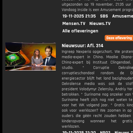
uitgezonden op 19 november, 21:35 uur 
Vandaag Inside is een Amusement prog
19-11-2025 21:35
SBS
Amuseme
Mensen.TV
Nieuws.TV
Alle afleveringen
Nieuwsuur: Afl. 314
Ingreep Nexperia opgeschort. We prate
media-expert in China. Maaike Okano-
China-expert bij Instituut Clingendael,
studio. * Corruptie Oekraï
corruptieschandaal rondom de Oe
energiesector blijft het land bezighoude
Oekraïense media was ook de staf
president Volodymyr Zelensky, Andriy Yer
betrokken. * Suriname nog onzeker van W
Suriname heeft zich nog niet weten te
voor het WK volgend jaar. * Gratis kin
ook voor werklozen? We zoomen in op
ouders die géén recht zouden hebben 
kinderopvang wanneer het grati
werklozen.
19-11-2025 21:30
NPO2
Nieuws.