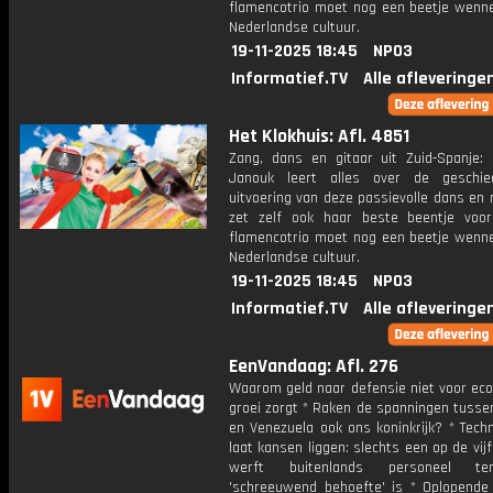
flamencotrio moet nog een beetje wenn
Nederlandse cultuur.
19-11-2025 18:45
NPO3
Informatief.TV
Alle afleveringe
Het Klokhuis: Afl. 4851
Zang, dans en gitaar uit Zuid-Spanje: 
Janouk leert alles over de geschie
uitvoering van deze passievolle dans en
zet zelf ook haar beste beentje voo
flamencotrio moet nog een beetje wenn
Nederlandse cultuur.
19-11-2025 18:45
NPO3
Informatief.TV
Alle afleveringe
EenVandaag: Afl. 276
Waarom geld naar defensie niet voor ec
groei zorgt * Raken de spanningen tusse
en Venezuela ook ons koninkrijk? * Tech
laat kansen liggen: slechts een op de vijf
werft buitenlands personeel te
'schreeuwend behoefte' is * Oplopende