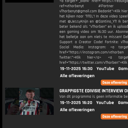
<a target="_blank" href="https://reduxg
ref=vthorbenyt #Partner Bu
vThorbenyt@gmail.com Bedankt">Klik hier
het kijken naar 'TITEL'! In deze video spee
met @JessyKnijn en @Santino_YT! Ik ben
beter bekend als "vThorben" en ik upload
een gaming video om 16:30 uur. Abonne
het belletje aan om niets te missen! Ge
Support a Creator Code! Fortnite: vTho
Social Media: Instagram: <a target
href="https://instagram.com/vthorben
Twitter:">Klik hier</a> <a target=
href="https://twitter.com/vThorben">Klik
19-11-2025 16:30
YouTube
Gam
Alle afleveringen
GRAPPIGSTE EDIVISIE INTERVIEW O
Van dit programma is geen informatie be
19-11-2025 16:20
YouTube
Gam
Alle afleveringen