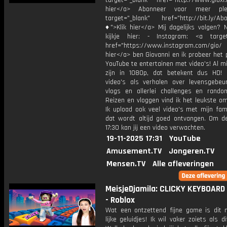
target="_blank" href="http://www.gioxl.
hier</a> Abonneer voor meer ple
target="_blank" href="http://bit.ly/Ab
♦">Klik hier</a> Mij dagelijks volgen?
kijkje hier: - Instagram: <a target
href="https://www.instagram.com/gio/
hier</a> ben Giovanni en ik probeer het 
YouTube te entertainen met video's! Al mi
zijn in 1080p, dat betekent dus HD! 
video's als verhalen over levensgebeur
vlogs en allerlei challenges en rando
Reizen en vloggen vind ik het leukste o
Ik upload ook veel video's met mijn fam
dat wordt altijd goed ontvangen. Om 
17:30 kan jij een video verwachten.
19-11-2025 17:31
YouTube
Amusement.TV
Jongeren.TV
Mensen.TV
Alle afleveringen
MeisjeDjamila: CLICKY KEYBOARD
- Roblox
Wat een ontzettend fijne game is dit 
lijke geluidjes! Ik wil vaker zoiets als d