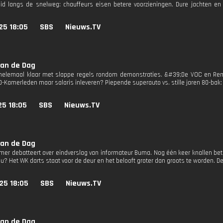
eid langs de snelweg: chauffeurs eisen betere voorzieningen. Dure jachten en 
25 18:05
SBS
Nieuws.TV
van de Dag
 helemaal klaar met slappe regels rondom demonstraties. &#39;De VOC en Re
-Kamerleden maar salaris inleveren? Piepende superauto vs. stille jaren 80-bak:
25 18:05
SBS
Nieuws.TV
van de Dag
er debatteert over eindverslag van informateur Buma. Nog één keer knallen bet
u? Het WK darts staat voor de deur en het belooft groter dan groots te worden. D
25 18:05
SBS
Nieuws.TV
van de Dag