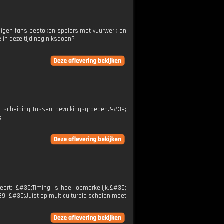
ut: eigen fans bestoken spelers met vuurwerk en
in deze tijd nog niksdoen?
er scheiding tussen bevolkingsgroepen.&#39;
;
ert: &#39;Timing is heel opmerkelijk.&#39;
39; &#39;Juist op multiculturele scholen moet