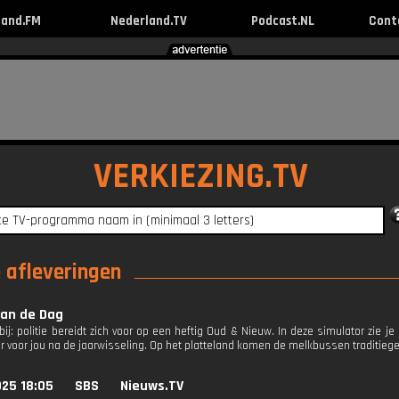
land.FM
Nederland.TV
Podcast.NL
Cont
VERKIEZING.TV
e afleveringen
van de Dag
 bij: politie bereidt zich voor op een heftig Oud & Nieuw. In deze simulator zie je
er voor jou na de jaarwisseling. Op het platteland komen de melkbussen traditieg
025 18:05
SBS
Nieuws.TV