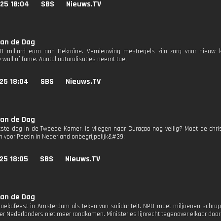
25 18:04
SBS
Nieuws.TV
van de Dag
0 miljard euro aan Oekraïne. Vernieuwing mestregels zijn zorg voor nieuw k
 wall of fame. Aantal naturalisaties neemt toe.
25 18:04
SBS
Nieuws.TV
van de Dag
tste dag in de Tweede Kamer. Is vliegen naar Curaçao nog veilig? Moet de chris
 voor Poetin in Nederland onbegrijpelijk&#39;
25 18:05
SBS
Nieuws.TV
van de Dag
oekafeest in Amsterdam als teken van solidariteit. NPO moet miljoenen schrap
r Nederlanders niet meer rondkomen. Ministeries lijnrecht tegenover elkaar doo