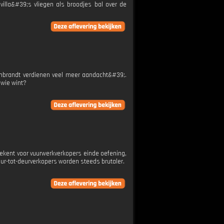
villa&#39;s vliegen als broodjes bal over de
mbrandt verdienen veel meer aandacht&#39;.
 wie wint?
ekent voor vuurwerkverkopers einde oefening,
eur-tot-deurverkopers worden steeds brutaler.