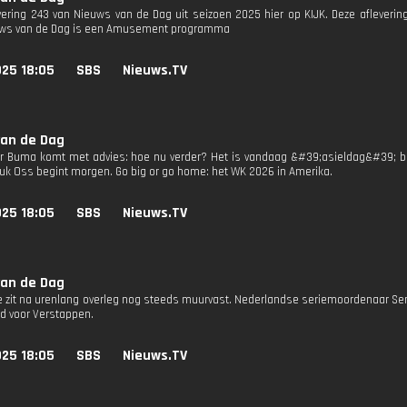
evering 243 van Nieuws van de Dag uit seizoen 2025 hier op KIJK. Deze afleverin
uws van de Dag is een Amusement programma
025 18:05
SBS
Nieuws.TV
van de Dag
r Buma komt met advies: hoe nu verder? Het is vandaag &#39;asieldag&#39; bij
luk Oss begint morgen. Go big or go home: het WK 2026 in Amerika.
025 18:05
SBS
Nieuws.TV
van de Dag
e zit na urenlang overleg nog steeds muurvast. Nederlandse seriemoordenaar Sen
d voor Verstappen.
025 18:05
SBS
Nieuws.TV