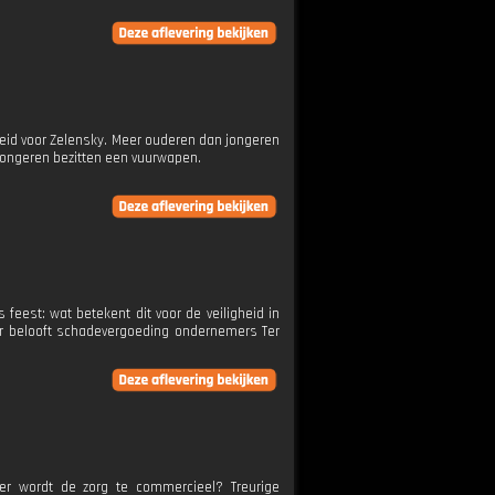
heid voor Zelensky. Meer ouderen dan jongeren
jongeren bezitten een vuurwapen.
eest: wat betekent dit voor de veiligheid in
zer belooft schadevergoeding ondernemers Ter
eer wordt de zorg te commercieel? Treurige