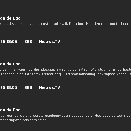
van de Dag
vreugdevuur zorgt voor onrust in volkswijk Floradorp. Moorden met maatschappelij
25 18:05
SBS
Nieuws.TV
van de Dag
idslijn is waar hoofdpijndossier: &#39;Typisch&#39;. Wie staan er in de Epst
nschap in politiek zorgwekkend laag. Dierenmishandeling vaak signaal voor huis
25 18:05
SBS
Nieuws.TV
van de Dag
aar één op de drie eerste asielaanvragen goedgekeurd. Hoe gaat de top 3 van
voor drugszooi van criminelen.