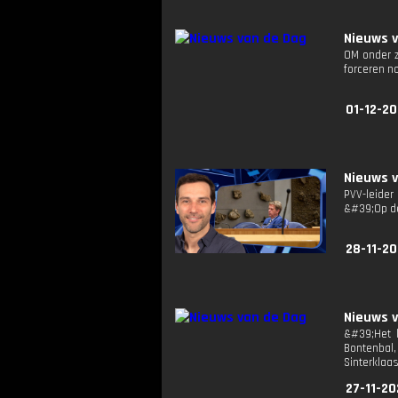
Nieuws 
OM onder zw
forceren n
01-12-20
Nieuws 
PVV-leider
&#39;Op de
28-11-20
Nieuws 
&#39;Het k
Bontenbal,
Sinterklaa
27-11-20