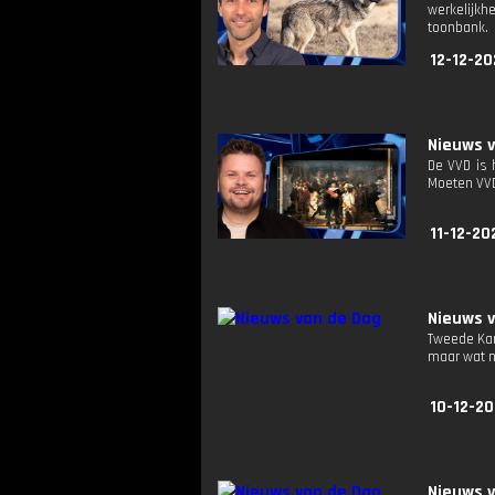
werkelijkh
toonbank.
12-12-20
Nieuws 
De VVD is
Moeten VVD
11-12-20
Nieuws 
Tweede Kam
maar wat n
10-12-20
Nieuws 