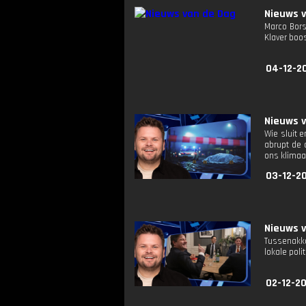
Nieuws 
Marco Bors
Klaver boo
04-12-2
Nieuws 
Wie sluit 
abrupt de 
ons klimaa
03-12-2
Nieuws 
Tussenakko
lokale pol
02-12-20