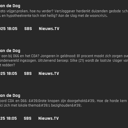
van de Dag
ato vrijgesproken, hoe nu verder? Verslaggever herdenkt duizenden gedode sch
s en hypotheekrente toch niet heilig? Aan de slag met de wooncrisis.
025 18:05
SBS
Nieuws.TV
van de Dag
er aan bij D66 en het CDA? Jongeren in geldnood: 81 procent maakt zich zorgen o
onderwereld ingezogen. Uitstervend beroep: Silke (21) wordt de laatste slager 
t redden?
025 18:05
SBS
Nieuws.TV
van de Dag
ord CDA en D66: &#39;Grote knopen zijn doorgehakt&#39;. Hoe de harde kern h
itici zich met lokale thema&#39;s bezighouden&#39;.
25 18:05
SBS
Nieuws.TV