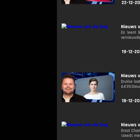
22-12-20
Nieuws 
EU leent 9
vernieuwde
19-12-20
Nieuws 
Drukke laa
&#39;Steun
18-12-20
Nieuws 
Groot Chan
steeds mee