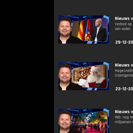
Nieuws 
Verbod op 
van vader.
29-12-20
Nieuws 
Hogesnelhe
islamgemee
23-12-20
Nieuws 
IND: nog m
miljoenen 