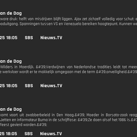
van de Dag
are druk: helft van misdrijven blijft liggen. Ajax zet zichzelf volledig voor sch
ooduitgang. Spanningen tussen VS en Venezuela bereiken hoogtepunt. Kunnen we 
25 18:05
SBS
Nieuws.TV
van de Dag
 Wilders in Moerdijk. &#39;Verdwijnen van Nederlandse tradities leidt tot me
 werkvloer wordt er te makkelijk omgegaan met de term &#39;onveiligheid.&#39
25 18:05
SBS
Nieuws.TV
van de Dag
omt voort uit zwabberbeleid in Den Haag.&#39; Moeder in Borsato-zaak reage
 Jetten en informateur Buma in de schrijffase: &#39;Ze doen alsof het 1986 is.&#
sfeest gevierd worden.&#39;
25 18:05
SBS
Nieuws.TV