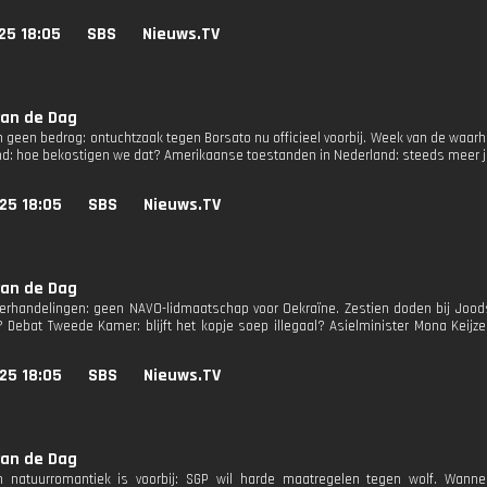
25 18:05
SBS
Nieuws.TV
van de Dag
n geen bedrog: ontuchtzaak tegen Borsato nu officieel voorbij. Week van de waar
nd: hoe bekostigen we dat? Amerikaanse toestanden in Nederland: steeds meer 
25 18:05
SBS
Nieuws.TV
van de Dag
rhandelingen: geen NAVO-lidmaatschap voor Oekraïne. Zestien doden bij Joods f
 Debat Tweede Kamer: blijft het kopje soep illegaal? Asielminister Mona Keij
25 18:05
SBS
Nieuws.TV
van de Dag
an natuurromantiek is voorbij: SGP wil harde maatregelen tegen wolf. Wann