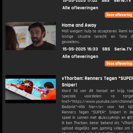
15-05-2025 17:02
SBS
Serie.TV
Alle afleveringen
Home and Away
Mali weigert hulp te accepteren. Remi k
lastige situatie terecht en Tane d
gevoelens.
15-05-2025 16:33
SBS
Serie.TV
Alle afleveringen
vThorben: Renners Tegen *SUPE
Sniper!
Word lid van dit kanaal en krijg to
speciale voordelen: <a target=
href="https://www.youtube.com/channel
Bedankt">Klik hier</a> voor het ki
Renners Tegen *SUPER* Sniper! In d
speel ik samen met @JessyKnijn en @Sa
Ik ben Thorben, beter bekend als "vThor
upload dagelijks een gaming video om 1