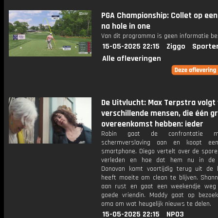
PGA Championship: Collet op een
na hole in one
Van dit programma is geen informatie be
15-05-2025 22:15
Ziggo
Sporte
Alle afleveringen
De Uitvlucht: Max Terpstra volgt 
verschillende mensen, die één g
overeenkomst hebben: ieder
Robin gaat de confrontatie m
schermverslaving aan en koopt ee
smartphone. Diego vertelt over de spore
verleden en hoe dat hem nu in de 
Donovan komt voortijdig terug uit de k
heeft moeite om clean te blijven. Shann
aan rust en gaat een weekendje weg
goede vriendin. Maddy gaat op bezoek
oma om wat heugelijk nieuws te delen.
15-05-2025 22:15
NPO3