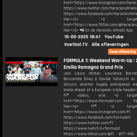
href="https://www.instagram.com/herac
https://www.twitter.com/heraclesalmelo
https://www.facebook.com/HeraclesAlmel
hier</a> <a target="_
href="https://www.TikTok.com/@heracles
hier</a> 📲 En de Heracles Almelo App
15-05-2025 18:41
YouTube
Voetbal.TV
Alle afleveringen
FORMULA 1: Weekend Warm-Up | 
Emilia Romagna Grand Prix
Join Laura Winter, Lawrence Barret
Buscombe Divey & Davide Valsecchi as
discuss another hugely anticipated w
Imola ahead of a European triple header
F1® videos, visit <a target="
href="https://www.Formula1.com Fol
hier</a> F1®: <a target="_
href="https://www.instagram.com/F1
https://www.facebook.com/Formula1/
https://www.twitter.com/F1
https://www.twitch.tv/formula1
https://www.tiktok.com/@f1 #F1">Klik