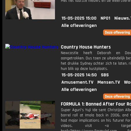
Met het laatste nieuws en de weersverw
15-05-2025 15:00
NPO1
Nieuws.
Alle afleveringen
Country House Hunters
Newcastle heeft Deborah en Davi
aangetrokken. Dus toen ze uiteindelijk b
het drukke Sydney achter zich te laten, r
hun blik op deze kustplaats.
15-05-2025 14:50
SBS
Amusement.TV
Mensen.TV
Wo
Alle afleveringen
FORMULA 1: Banned After Four Ra
Super Aguri's Yuji Ide sent Christijan Alb
barrel roll at Imola back in 2006, and 
had major implications on his future! Fo
videos, visit <a target="_