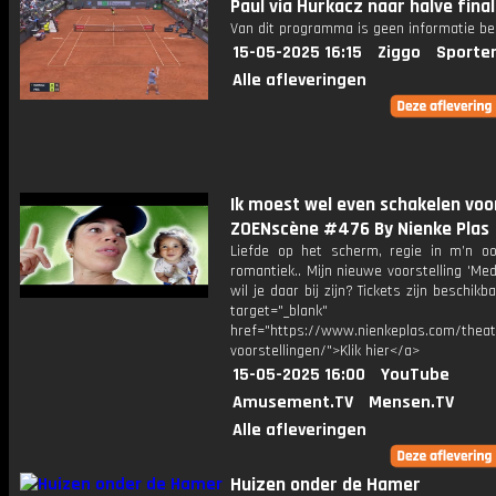
Paul via Hurkacz naar halve fin
Van dit programma is geen informatie be
15-05-2025 16:15
Ziggo
Sporte
Alle afleveringen
Ik moest wel even schakelen voo
ZOENscène #476 By Nienke Plas
Liefde op het scherm, regie in m’n oo
romantiek.. Mijn nieuwe voorstelling 'Mede
wil je daar bij zijn? Tickets zijn beschikb
target="_blank"
href="https://www.nienkeplas.com/theat
voorstellingen/">Klik hier</a>
15-05-2025 16:00
YouTube
Amusement.TV
Mensen.TV
Alle afleveringen
Huizen onder de Hamer