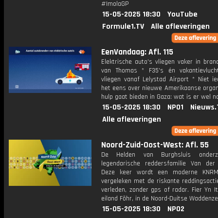
#ImolaGP
15-05-2025 18:30
YouTube
Formule1.TV
Alle afleveringen
EenVandaag: Afl. 115
Elektrische auto's vliegen vaker in bran
van Thomas * F35's én vakantievluc
vliegen vanaf Lelystad Airport * Niet i
het eens over nieuwe Amerikaanse organi
hulp gaat bieden in Gaza: wat is er wel n
15-05-2025 18:30
NPO1
Nieuws.
Alle afleveringen
Noord-Zuid-Oost-West: Afl. 55
De Helden van Burghsluis onder
legendarische reddersfamilie Van der 
Deze keer wordt een moderne KNRM-
vergeleken met de riskante reddingsacti
verleden, zonder gps of radar. Fier Yn I
eiland Föhr, in de Noord-Duitse Waddenze
15-05-2025 18:30
NPO2