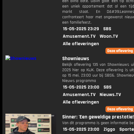
een blind date. Gavin gaat een tip acht
een uniek appartement dat al een tij
markt staat. En D&#39;Leannes
confronteert haar met ongewenst nieuw
een familiefeest.
15-05-2025 23:29
SBS
Amusement.TV
Woon.TV
Alle afleveringen
Shownieuws
Bekijk aflevering 135 van Shownieuws ui
2025 hier op KIJK. Deze aflevering is u
op 15 mei, 23:00 uur bij SBS6. Shownieu
Nieuws programma
15-05-2025 23:00
SBS
Amusement.TV
Nieuws.TV
Alle afleveringen
Sinner: 'Een geweldige prestatie!
Van dit programma is geen informatie be
15-05-2025 23:00
Ziggo
Sporte