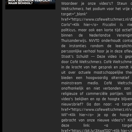
Waardeer je onze video's? Steun 
Weltschmerz, het podium voor het vrije 
target="_blank"
href="https://www.cafeweltschmerz.nl/
Carlo">Klik hier</a> Fiscalini is ni
politicus, maar ook een korte tijd acti
binnen de Nederlandse Verenigi
Thuisonderwijs. NVVTO onderhoudt cont
de instanties rondom de leerplicht
persoonlijke verhaal hoor je in deze afle
Staat's Schuld! --- Deze video is gep
door Café Weltschmerz. Café Weltschmer
in de kracht van het gesprek en zendt i
uit over actuele maatschappelijke the
bieden een hoogwaardig alternatief
mainstream media. Café Weltsch
onafhankelijk en niet verbonden aan p
religieuze of commerciële partijen. Wi
video's bekijken en op de hoogte blijve
nieuwsbrief? Ga dan naar: <a target
href="https://www.cafeweltschmerz.nl/v
Wil">Klik hier</a> je op de hoogt
gebracht van onze nieuwe video's? Kl
deze link: <a target="_
href="https://bit.ly/3XweTO0">Klik hier</