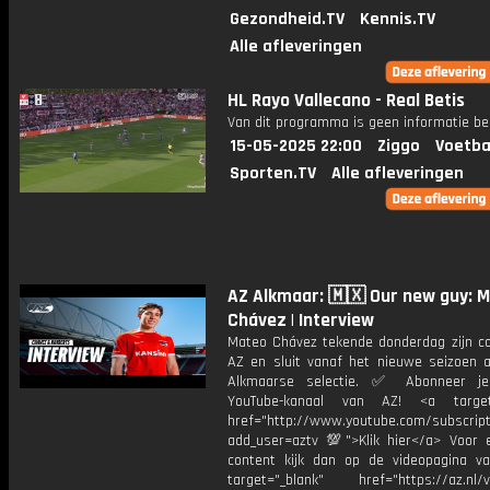
Gezondheid.TV
Kennis.TV
Alle afleveringen
HL Rayo Vallecano - Real Betis
Van dit programma is geen informatie be
15-05-2025 22:00
Ziggo
Voetba
Sporten.TV
Alle afleveringen
AZ Alkmaar: 🇲🇽 Our new guy: 
Chávez | Interview
Mateo Chávez tekende donderdag zijn con
AZ en sluit vanaf het nieuwe seizoen a
Alkmaarse selectie. ✅ Abonneer j
YouTube-kanaal van AZ! <a target=
href="http://www.youtube.com/subscript
add_user=aztv 💯">Klik hier</a> Voor e
content kijk dan op de videopagina v
target="_blank" href="https://az.nl/vi