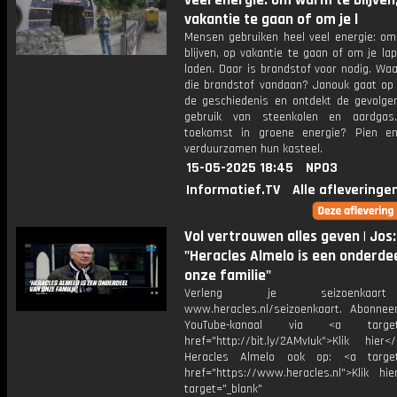
veel energie: om warm te blijven
vakantie te gaan of om je l
Mensen gebruiken heel veel energie: o
blijven, op vakantie te gaan of om je la
laden. Daar is brandstof voor nodig. Wa
die brandstof vandaan? Janouk gaat op 
de geschiedenis en ontdekt de gevolge
gebruik van steenkolen en aardgas
toekomst in groene energie? Pien e
verduurzamen hun kasteel.
15-05-2025 18:45
NPO3
Informatief.TV
Alle afleveringe
Vol vertrouwen alles geven | Jos:
"Heracles Almelo is een onderde
onze familie"
Verleng je seizoenkaa
www.heracles.nl/seizoenkaart. Abonne
YouTube-kanaal via <a target="
href="http://bit.ly/2AMvIuk">Klik hier
Heracles Almelo ook op: <a target=
href="https://www.heracles.nl">Klik hi
target="_blank"