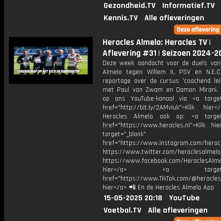
Gezondheid.TV
Informatief.TV
Kennis.TV
Alle afleveringen
Heracles Almelo: Heracles TV |
Aflevering #31 | Seizoen 2024-2
Deze week aandacht voor de duels van
Almelo tegen Willem II, PSV en N.E.
reportage over de cursus 'coachend lei
met Paul van Zwam en Damon Mirani.
op ons YouTube-kanaal via <a target
href="http://bit.ly/2AMvIuk">Klik hier
Heracles Almelo ook op: <a target=
href="https://www.heracles.nl">Klik hi
target="_blank"
href="https://www.instagram.com/herac
https://www.twitter.com/heraclesalmelo
https://www.facebook.com/HeraclesAlmel
hier</a> <a target="_
href="https://www.TikTok.com/@heracles
hier</a> 📲 En de Heracles Almelo App
15-05-2025 20:18
YouTube
Voetbal.TV
Alle afleveringen