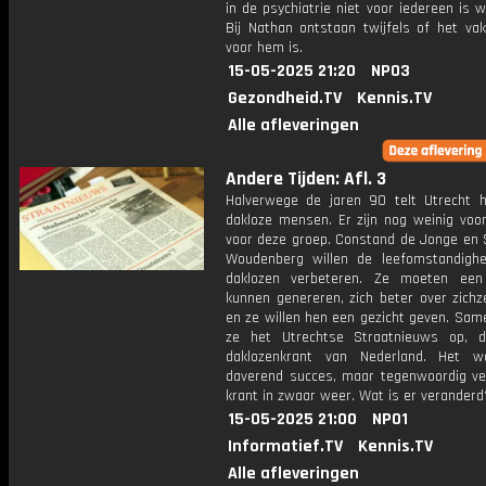
in de psychiatrie niet voor iedereen is 
Bij Nathan ontstaan twijfels of het va
voor hem is.
15-05-2025 21:20
NPO3
Gezondheid.TV
Kennis.TV
Alle afleveringen
Andere Tijden: Afl. 3
Halverwege de jaren 90 telt Utrecht 
dakloze mensen. Er zijn nog weinig voor
voor deze groep. Constand de Jonge en S
Woudenberg willen de leefomstandigh
daklozen verbeteren. Ze moeten een
kunnen genereren, zich beter over zichz
en ze willen hen een gezicht geven. Sam
ze het Utrechtse Straatnieuws op, 
daklozenkrant van Nederland. Het w
daverend succes, maar tegenwoordig ve
krant in zwaar weer. Wat is er veranderd
15-05-2025 21:00
NPO1
Informatief.TV
Kennis.TV
Alle afleveringen