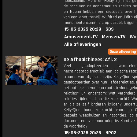
noodzakelijk. Mark en Heidy zijn niet g
de toon van de aannemer en zoeken ruzi
en Naomi hebben een discussie over h
van een vloer, terwijl Wilfdred en Edith ei
monumentencommisie op bezoek krijgen.
15-05-2025 20:29
SBS
Amusement.TV
Mensen.TV
Wo
Alle afleveringen
De Afhaalchinees: Afl. 2
Veel geadopteerden worstel
hechtingsproblematiek, een logische reac
trauma van afgestaan zijn. Kelly-Qian s
geadopteerden over hun liefdesrelaties.
het ontdekken van hun roots invloed geh
relaties? En andersom: wat verandert 
relaties tijdens of na die zoektocht? W
er als ze zelf kinderen krijgen? Ondert
Kelly-Qian haar zoektocht voort in 
bezoekt weeshuizen en instanties, op 
documenten over haar adoptie. Komt ze d
de waarheid?
15-05-2025 20:25
NPO3