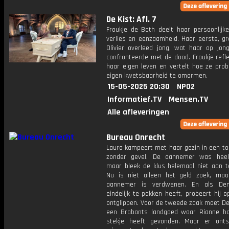
De Kist: Afl. 7
Froukje de Both deelt haar persoonlijke
verlies en eenzaamheid. Haar eerste, gr
Olivier overleed jong, wat haar op jong
confronteerde met de dood. Froukje refl
haar eigen leven en vertelt hoe ze prob
eigen kwetsbaarheid te omarmen.
15-05-2025 20:30
NPO2
Informatief.TV
Mensen.TV
Alle afleveringen
Bureau Onrecht
Laura kampeert met haar gezin in een to
zonder gevel. De aannemer was heel 
maar bleek de klus helemaal niet aan t
Nu is niet alleen het geld zoek, ma
aannemer is verdwenen. En als De
eindelijk te pakken heeft, probeert hij 
ontglippen. Voor de tweede zaak moet De
een Brabants landgoed waar Rianne ha
stekje heeft gevonden. Maar er ont