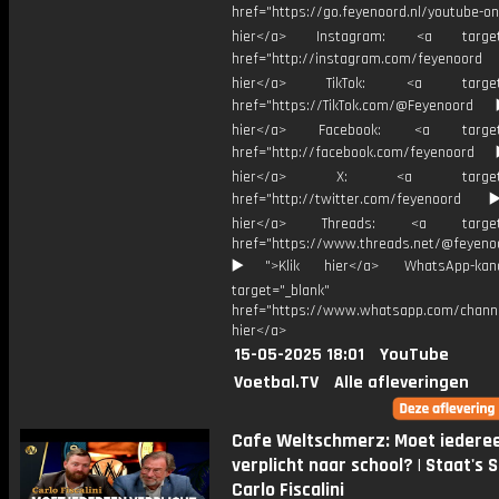
href="https://go.feyenoord.nl/youtube-on
hier</a> Instagram: <a target=
href="http://instagram.com/feyenoord
hier</a> TikTok: <a target="
href="https://TikTok.com/@Feyenoord
hier</a> Facebook: <a target="
href="http://facebook.com/feyenoord
hier</a> X: <a target="_
href="http://twitter.com/feyenoord
hier</a> Threads: <a target="
href="https://www.threads.net/@feyeno
▶️">Klik hier</a> WhatsApp-kan
target="_blank"
href="https://www.whatsapp.com/chann
hier</a>
15-05-2025 18:01
YouTube
Voetbal.TV
Alle afleveringen
Cafe Weltschmerz: Moet iedere
verplicht naar school? | Staat's S
Carlo Fiscalini