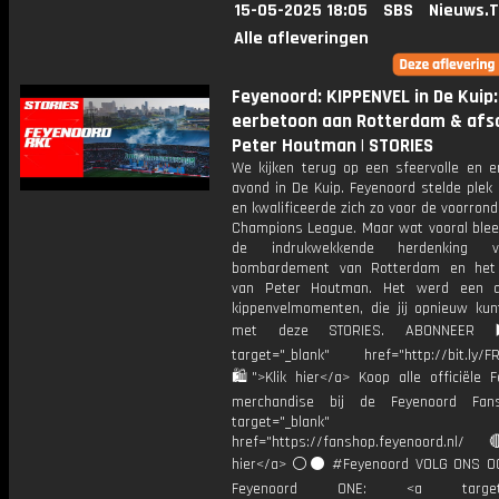
15-05-2025 18:05
SBS
Nieuws.
Alle afleveringen
Feyenoord: KIPPENVEL in De Kuip:
eerbetoon aan Rotterdam & afs
Peter Houtman | STORIES
We kijken terug op een sfeervolle en e
avond in De Kuip. Feyenoord stelde plek d
en kwalificeerde zich zo voor de voorron
Champions League. Maar wat vooral blee
de indrukwekkende herdenking 
bombardement van Rotterdam en het 
van Peter Houtman. Het werd een a
kippenvelmomenten, die jij opnieuw kun
met deze STORIES. ABONNEER
target="_blank" href="http://bit.ly/F
🛍">Klik hier</a> Koop alle officiële F
merchandise bij de Feyenoord Fan
target="_blank"
href="https://fanshop.feyenoord.nl/
hier</a> ⚪️⚫ #Feyenoord VOLG ONS OO
Feyenoord ONE: <a target="