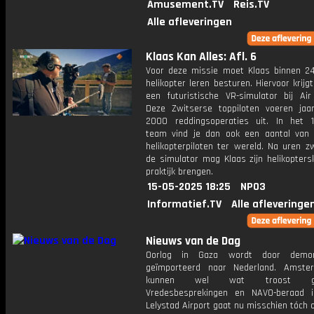
Amusement.TV
Reis.TV
Alle afleveringen
Klaas Kan Alles: Afl. 6
Voor deze missie moet Klaas binnen 2
helikopter leren besturen. Hiervoor krijgt 
een futuristische VR-simulator bij Air
Deze Zwitserse toppiloten voeren jaarl
2000 reddingsoperaties uit. In het 1
team vind je dan ook een aantal van
helikopterpiloten ter wereld. Na uren z
de simulator mag Klaas zijn helikoptersk
praktijk brengen.
15-05-2025 18:25
NPO3
Informatief.TV
Alle afleveringe
Nieuws van de Dag
Oorlog in Gaza wordt door demon
geïmporteerd naar Nederland. Amste
kunnen wel wat troost gebr
Vredesbesprekingen en NAVO-beraad in
Lelystad Airport gaat nu misschien tóch 