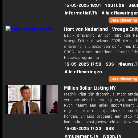
15-05-2025 18:01
YouTube
Beur
Informatief.TV
Alle afleveringe
Hart van Nederland - Vroege Edit
Bekijk aflevering 97 van Hart van Ne
Vroege Editie uit seizoen 2025 hier op 
aflevering is uitgezonden op 15 mei, 17:
SBS6. Hart van Nederland - Vroege Edit
Nieuws programma
15-05-2025 17:50
SBS
Nieuws.T
Alle afleveringen
Million Dollar Listing NY
Fredrik krijgt zijn droomhuis, maar ontd
verkoper misschien wel zijn ergste nacht
Ryan neemt een uniek appartement 
miljoen dollar met bijzondere kenmer
handen. En Luis probeert een stap h
komen in de vastgoedwereld van New Yor
15-05-2025 17:33
SBS
Amusement.TV
Woon.TV