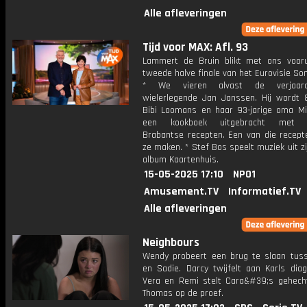
Alle afleveringen
Tijd voor MAX: Afl. 93
Lammert de Bruin blikt met ons voor
tweede halve finale van het Eurovisie Son
* We vieren alvast de verjaar
wielerlegende Jan Janssen. Hij wordt 8
Bibi Loomans en haar 93-jarige oma M
een kookboek uitgebracht met k
Brabantse recepten. Een van die recep
ze maken. * Stef Bos speelt muziek uit z
album Kaartenhuis.
15-05-2025 17:10
NPO1
Amusement.TV
Informatief.TV
Alle afleveringen
Neighbours
Wendy probeert een brug te slaan tus
en Sadie. Darcy twijfelt aan Karls dia
Vera en Remi stelt Cara&#39;s gehech
Thomas op de proef.