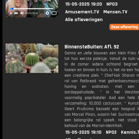
15-05-2025 19:20
NPO3
Amusement.TV
Mensen.TV
Alle afleveringen
BinnensteBuiten: Afl. 92
Senna en Jelle bouwen een klein Fries 
tot hun eerste paleisje. Vanuit de tuin
in de zomer iedere ochtend begroet
koeien en binnen in huis is het na een h
een creatieve plek. * Chef-kok Sharon 
rol van flatbread met geitenkaasmouss
honing en walnoten, met een fr
aardappelsalade. * In het Westla
voormalig paprikateler Aad een hele b
verzameling: 10.000 cactussen. * Kunsth
Geert Pruiksma bezoekt een hoopvol 
van Marcel Pinas, waarin het Surinaamse
een belangrijke rol speelt. Het staat
behoud van de Marron-identiteit.
15-05-2025 19:10
NPO2
Kennis.