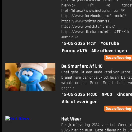
href="https://www.Formula1.com Fol
hier</a> F1®: <a target="_
href="https://www.instagram.com/F1
https://www.facebook.com/Formula1/
https://www.twitter.com/F1
https://www.twitch.tv/formula1
https://www.tiktok.com/@f1 #F1">Klik
#ImolaGP
15-05-2025 14:31
YouTube
Formule1.TV
Alle afleveringen
De Smurfen: Afl. 10
Chef gebruikt een oude ketel van Grote
brengt hem per ongeluk tot leven. De ke
wraak omdat Grote Smurf hem we
gegooid.
15-05-2025 14:00
NPO3
Kinder
Alle afleveringen
Het Weer
Bekijk aflevering 2124 van Het Weer ui
2025 hier op KIJK. Deze aflevering is u