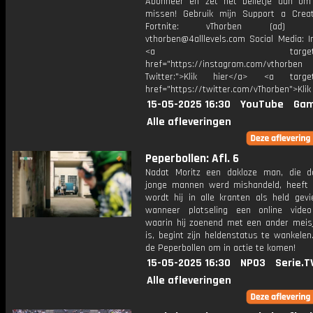
Abonneer en zet het belletje aan om
missen! Gebruik mijn Support a Crea
Fortnite: vThorben (ad) Bu
vthorben@4alllevels.com Social Media: I
<a target="_bl
href="https://instagram.com/vthorben
Twitter:">Klik hier</a> <a target=
href="https://twitter.com/vThorben">Klik
15-05-2025 16:30
YouTube
Gam
Alle afleveringen
Peperbollen: Afl. 6
Nadat Moritz een dakloze man, die 
jonge mannen werd mishandeld, heeft 
wordt hij in alle kranten als held gevi
wanneer plotseling een online video
waarin hij zoenend met een ander meisj
is, begint zijn heldenstatus te wankelen.
de Peperbollen om in actie te komen!
15-05-2025 16:30
NPO3
Serie.T
Alle afleveringen