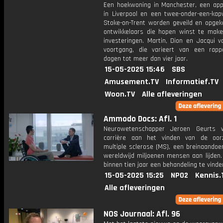
Een hoekwoning in Manchester, een ap
in Liverpool en een twee-onder-een-kap
Stoke-on-Trent worden geveild en opgek
ontwikkelaars die hopen winst te mak
investeringen. Martin, Dion en Jacqui v
voortgang, die varieert van een rapp
dagen tot meer dan vier jaar.
15-05-2025 15:46
SBS
Amusement.TV
Informatief.TV
Woon.TV
Alle afleveringen
Ammodo Docs: Afl. 1
Neurowetenschapper Jeroen Geurts w
carrière aan het vinden van de oor
multiple sclerose (MS), een breinaandoe
wereldwijd miljoenen mensen aan lijden.
binnen tien jaar een behandeling te vinde
15-05-2025 15:25
NPO2
Kennis.
Alle afleveringen
NOS Journaal: Afl. 96