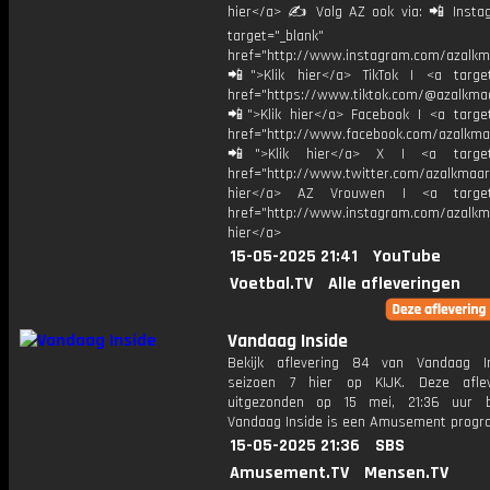
hier</a> ✍ Volg AZ ook via: 📲 Insta
target="_blank"
href="http://www.instagram.com/azalkm
📲">Klik hier</a> TikTok | <a target
href="https://www.tiktok.com/@azalkma
📲">Klik hier</a> Facebook | <a target
href="http://www.facebook.com/azalkma
📲">Klik hier</a> X | <a target=
href="http://www.twitter.com/azalkmaar
hier</a> AZ Vrouwen | <a target=
href="http://www.instagram.com/azalkma
hier</a>
15-05-2025 21:41
YouTube
Voetbal.TV
Alle afleveringen
Vandaag Inside
Bekijk aflevering 84 van Vandaag I
seizoen 7 hier op KIJK. Deze aflev
uitgezonden op 15 mei, 21:36 uur b
Vandaag Inside is een Amusement prog
15-05-2025 21:36
SBS
Amusement.TV
Mensen.TV