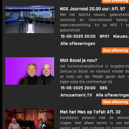
NOS Journaal 20.00 uur: Afl. 97
Met het laatste nieuws, gebeurteni
nationaal en internationaal bela
weersverwachting. En op NPO 1 e
gebarentaal.
15-05-2025 20:00
NPO1
Nieuws
Alle afleveringen
Wat Basel je nou?
Het Eurovisiesongfestival is losgebarst
Zwitserse Basel, en niemand minder d
en Andy van der Meijde geven daar 
eigen wijze live commentaar bij.
15-05-2025 20:00
SBS
Amusement.TV
Alle afleveringe
Met het Mes op Tafel: Afl. 32
Kandidaten pokeren met de antwo
vragen. Niet alleen kennis is van be
weinig weet, kan proberen zijn tegensta