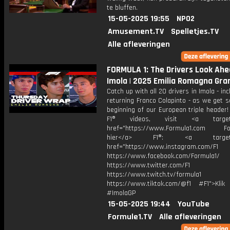
te bluffen.
15-05-2025 19:55
NPO2
Amusement.TV
Spelletjes.TV
Alle afleveringen
FORMULA 1: The Drivers Look Ahe
Imola | 2025 Emilia Romagna Gran
Catch up with all 20 drivers in Imola - inc
returning Franco Colapinto - as we get s
beginning of our European triple header
F1® videos, visit <a target="
href="https://www.Formula1.com Fol
hier</a> F1®: <a target="_
href="https://www.instagram.com/F1
https://www.facebook.com/Formula1/
https://www.twitter.com/F1
https://www.twitch.tv/formula1
https://www.tiktok.com/@f1 #F1">Klik
#ImolaGP
15-05-2025 19:44
YouTube
Formule1.TV
Alle afleveringen