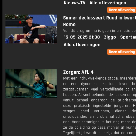
Nieuws.TV
Alle afleveringen
Sinner declasseert Ruud in kwart
Rome
Van dit programma is geen informatie be
15-05-2025 21:30
Ziggo
Sporte
Alle afleveringen
Zorgen: Afl. 4
Met een indrukwekkende stage, meerdere
en een dynamisch sociaal leven h
zorgstudenten veel verschillende balle
houden. Al snel belanden de lessen en o
vanuit school onderaan de prioriteiten
deze praktisch ingestelde jongeren. 
stages goed verlopen, dienen d
onvoldoendes en problematische absen
aan. Voor sommigen is het nog maar de
ze de opleiding op deze manier af kunn
Tegelijkertijd wordt duidelijk dat de com