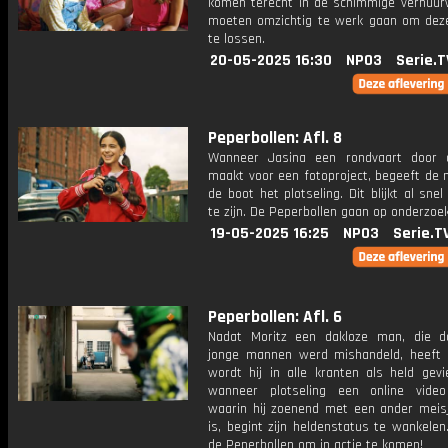
komen terecht in de schimmige verhuur
moeten omzichtig te werk gaan om dez
te lossen.
20-05-2025 16:30
NPO3
Serie.T
Peperbollen: Afl. 8
Wanneer Jasina een rondvaart door 
maakt voor een fotoproject, begeeft de 
de boot het plotseling. Dit blijkt al sne
te zijn. De Peperbollen gaan op onderzoek
19-05-2025 16:25
NPO3
Serie.T
Peperbollen: Afl. 6
Nadat Moritz een dakloze man, die 
jonge mannen werd mishandeld, heeft 
wordt hij in alle kranten als held gevi
wanneer plotseling een online video
waarin hij zoenend met een ander meisj
is, begint zijn heldenstatus te wankelen.
de Peperbollen om in actie te komen!