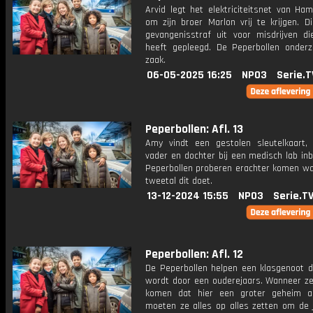
Arvid legt het elektriciteitsnet van Ha
om zijn broer Marlon vrij te krijgen. D
gevangenisstraf uit voor misdrijven die
heeft gepleegd. De Peperbollen onder
zaak.
06-05-2025 16:25
NPO3
Serie.T
Peperbollen: Afl. 13
Amy vindt een gestolen sleutelkaart
vader en dochter bij een medisch lab in
Peperbollen proberen erachter komen w
tweetal dit doet.
13-12-2024 15:55
NPO3
Serie.T
Peperbollen: Afl. 12
De Peperbollen helpen een klasgenoot d
wordt door een ouderejaars. Wanneer ze
komen dat hier een groter geheim ac
moeten ze alles op alles zetten om de 