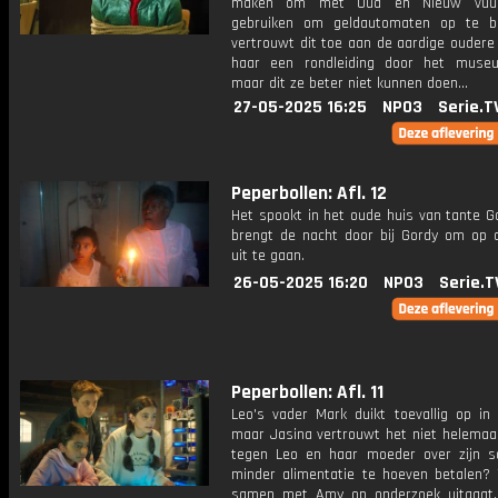
maken om met Oud en Nieuw vuur
gebruiken om geldautomaten op te b
vertrouwt dit toe aan de aardige oudere
haar een rondleiding door het muse
maar dit ze beter niet kunnen doen...
27-05-2025 16:25
NPO3
Serie.T
Peperbollen: Afl. 12
Het spookt in het oude huis van tante G
brengt de nacht door bij Gordy om op 
uit te gaan.
26-05-2025 16:20
NPO3
Serie.T
Peperbollen: Afl. 11
Leo's vader Mark duikt toevallig op in
maar Jasina vertrouwt het niet helemaal.
tegen Leo en haar moeder over zijn s
minder alimentatie te hoeven betalen? T
samen met Amy op onderzoek uitgaat