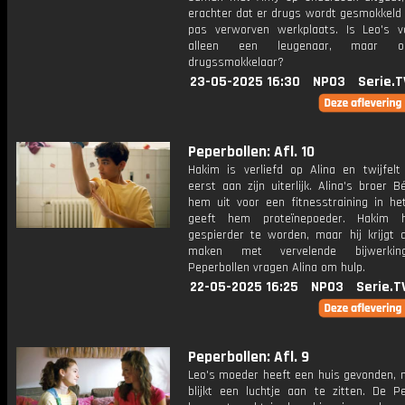
erachter dat er drugs wordt gesmokkeld 
pas verworven werkplaats. Is Leo's v
alleen een leugenaar, maar 
drugssmokkelaar?
23-05-2025 16:30
NPO3
Serie.T
Peperbollen: Afl. 10
Hakim is verliefd op Alina en twijfelt
eerst aan zijn uiterlijk. Alina's broer B
hem uit voor een fitnesstraining in he
geeft hem proteïnepoeder. Hakim 
gespierder te worden, maar hij krijgt a
maken met vervelende bijwerkin
Peperbollen vragen Alina om hulp.
22-05-2025 16:25
NPO3
Serie.T
Peperbollen: Afl. 9
Leo's moeder heeft een huis gevonden, 
blijkt een luchtje aan te zitten. De Pe