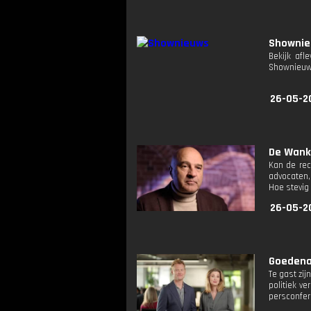
Showni
Bekijk afl
Shownieuw
26-05-2
De Wanke
Kan de rec
advocaten,
Hoe stevig
26-05-2
Goedenav
Te gast zi
politiek v
persconfer