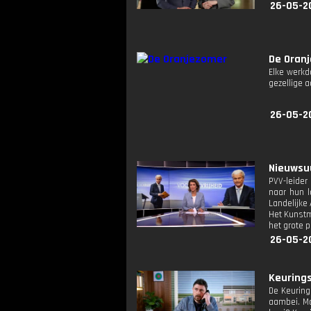
26-05-2
De Oran
Elke werkd
gezellige 
26-05-2
Nieuwsuu
PVV-leider
naar hun l
Landelijke 
Het Kunstm
het grote p
26-05-2
Keurings
De Keurings
aambei. Ma