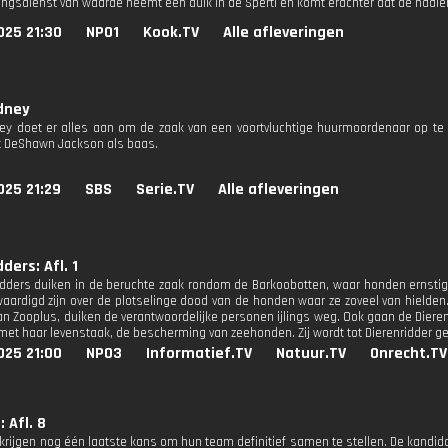
ingsdienst van waarde neemt een duik in de Sperti en komt erachter dat de haaie
025 21:30
NPO1
Kook.TV
Alle afleveringen
dney
ey doet er alles aan om de zaak van een voortvluchtige huurmoordenaar op te 
 DeShawn Jackson als baas.
025 21:29
SBS
Serie.TV
Alle afleveringen
ders: Afl. 1
idders duiken in de beruchte zaak rondom de Barkoobotten, waar honden ernsti
waardigd zijn over de plotselinge dood van de honden waar ze zoveel van hielden.
n Zooplus, duiken de verantwoordelijke personen ijlings weg. Ook gaan de Dierenri
met haar levenstaak, de bescherming van zeehonden. Zij wordt tot Dierenridder ges
025 21:00
NPO3
Informatief.TV
Natuur.TV
Onrecht.TV
: Afl. 8
 krijgen nog één laatste kans om hun team definitief samen te stellen. De kandid