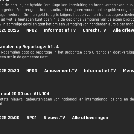
 in de accu bij de hybride Ford Kuga kan kortsluiting en brand veroorzaken, du
en gedoe. Ford reageert in de studio. * In de jaren waarin online gokken nog 
agen verloren. Om hun geld terug te krijgen, hebben ze hun transactiegeschieden
 uit wat je hiertegen kunt doen. * Is de geplande verhoging van de eigen bijdra
? In sommige gevallen gaat het om een verhoging van honderden euro's per maa
025 20:25
NPO2
Informatief.TV
Onrecht.TV
Alle afle
malen op Reportage: Afl. 4
 Roosmalen gaat op reportage in het Brabantse dorp Oirschot en doet versla
een azc in de gemeente Best.
025 20:20
NPO3
Amusement.TV
Informatief.TV
Mens
naal 20.00 uur: Afl. 104
aatste nieuws, gebeurtenissen van nationaal en internationaal belang en d
l.
025 20:00
NPO1
Nieuws.TV
Alle afleveringen