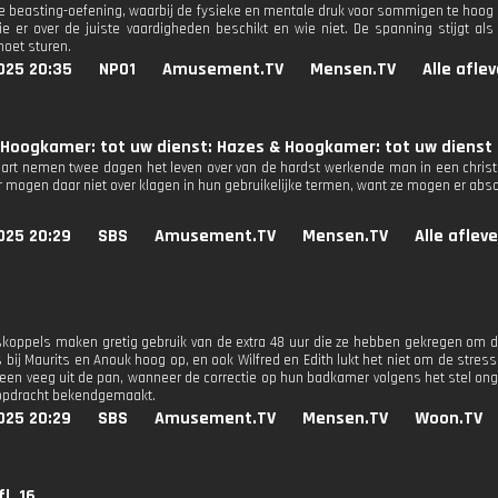
e beasting-oefening, waarbij de fysieke en mentale druk voor sommigen te hoog bli
wie er over de juiste vaardigheden beschikt en wie niet. De spanning stijgt a
oet sturen.
025 20:35
NPO1
Amusement.TV
Mensen.TV
Alle afle
 Hoogkamer: tot uw dienst: Hazes & Hoogkamer: tot uw dienst
art nemen twee dagen het leven over van de hardst werkende man in een christeli
 mogen daar niet over klagen in hun gebruikelijke termen, want ze mogen er absol
025 20:29
SBS
Amusement.TV
Mensen.TV
Alle aflev
skoppels maken gretig gebruik van de extra 48 uur die ze hebben gekregen om 
es bij Maurits en Anouk hoog op, en ook Wilfred en Edith lukt het niet om de stre
een veeg uit de pan, wanneer de correctie op hun badkamer volgens het stel onge
pdracht bekendgemaakt.
025 20:29
SBS
Amusement.TV
Mensen.TV
Woon.TV
l. 16