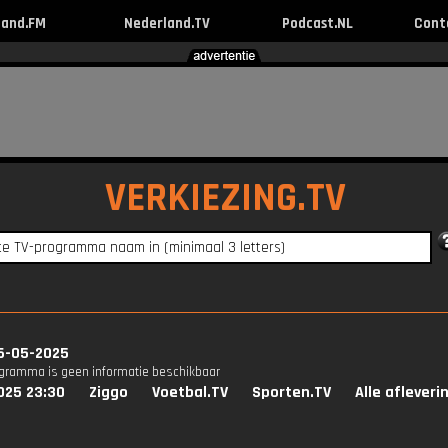
land.FM
Nederland.TV
Podcast.NL
Cont
VERKIEZING.TV
6-05-2025
ogramma is geen informatie beschikbaar
025 23:30
Ziggo
Voetbal.TV
Sporten.TV
Alle afleveri