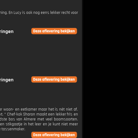
ming. En Lucy is ook nog eens lekker recht voor
eringen
eringen
aar woon- en eetkamer maar het is nét niet af.
kt. * Chef-kok Sharon maakt een lekker fris en
oudste bos van Almere met veel boomsoorten.
n stikgaatje in het leer en je kunt niet meer
ze tassenmaker.