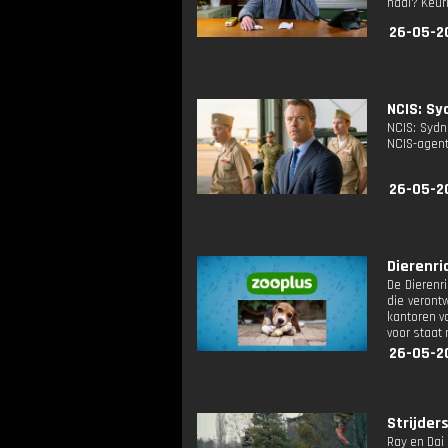
haai? Keur
26-05-2
NCIS: Sy
NCIS: Sydn
NCIS-agent
26-05-2
Dierenrid
De Dierenr
die veront
kantoren va
voor staat 
26-05-2
Strijders
Ray en Dai