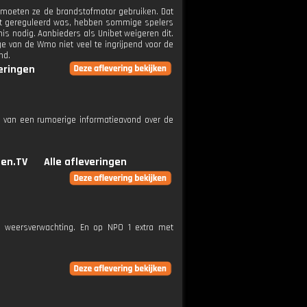
s moeten ze de brandstofmotor gebruiken. Dat
niet gereguleerd was, hebben sommige spelers
is nodig. Aanbieders als Unibet weigeren dit.
ge van de Wmo niet veel te ingrijpend voor de
nd.
veringen
g van een rumoerige informatieavond over de
en.TV
Alle afleveringen
e weersverwachting. En op NPO 1 extra met