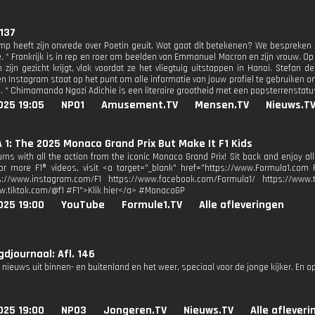
 137
mp heeft zijn onvrede over Poetin geuit. Wat gaat dit betekenen? We bespreke
e. * Frankrijk is in rep en roer om beelden van Emmanuel Macron en zijn vrouw. Op
 zijn gezicht krijgt, vlak voordat ze het vliegtuig uitstappen in Hanoi. Stefan d
n Instagram staat op het punt om alle informatie van jouw profiel te gebruiken o
n. * Chimamanda Ngozi Adichie is een literaire grootheid met een popsterrenstatu
025 19:05
NPO1
Amusement.TV
Mensen.TV
Nieuws.T
1: The 2025 Monaco Grand Prix But Make It F1 Kids
turns with all the action from the iconic Monaco Grand Prix! Sit back and enjoy 
For more F1® videos, visit <a target="_blank" href="https://www.Formula1.com F
s://www.instagram.com/F1 https://www.facebook.com/Formula1/ https://www.tw
w.tiktok.com/@f1 #F1">Klik hier</a> #MonacoGP
025 19:00
YouTube
Formule1.TV
Alle afleveringen
djournaal: Afl. 146
 nieuws uit binnen- en buitenland en het weer, speciaal voor de jonge kijker. En o
025 19:00
NPO3
Jongeren.TV
Nieuws.TV
Alle aflever