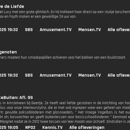
e de Liefde
t Lucy met een grote glimlach. En hij trakteert haar direct op een stukje bescher
 Max en Fayth maken er een geweldige 24 uur van.
025 19:32
SBS
Amusement.TV
Mensen.TV
Alle aflev
genoten
ers moeten hun smaakpapillen activeren voor het bakken van een bruidstaart.
025 19:32
SBS
Amusement.TV
Mensen.TV
Alle aflev
eBuiten: Afl. 99
s in Amstelveen bij Geertje. Ze heeft veel liefde gestoken in de inrichting van h
klus voor onze interieurstylist, die er met wat ingrepen weer een geheel van maa
cht: gevulde paksoibladeren met glasnoedels. * Het Vroege Vogelbos is het 
rkt als boswachter en geeft buitenlessen voor basisschoolkinderen * Eenmaal ee
 Margriet nadat ze in 2012 twee tassen van leer maakt voor zichzelf. Sindsdien is 
025 19:05
NPO2
Kennis.TV
Alle afleveringen