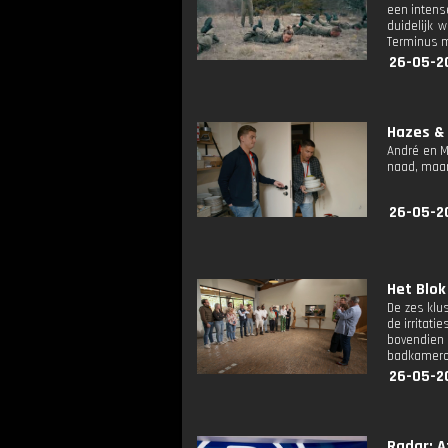
een intens
duidelijk 
Terminus m
26-05-2
Hazes &
André en M
naad, maar
26-05-2
Het Blok
De zes klu
de irritati
bovendien 
badkamero
26-05-2
Radar: Af