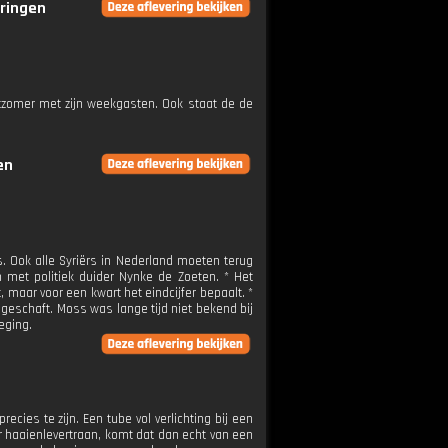
eringen
tzomer met zijn weekgasten. Ook staat de de
en
s. Ook alle Syriërs in Nederland moeten terug
 met politiek duider Nynke de Zoeten. * Het
, maar voor een kwart het eindcijfer bepaalt. *
schaft. Moss was lange tijd niet bekend bij
eging.
ecies te zijn. Een tube vol verlichting bij een
ar haaienlevertraan, komt dat dan echt van een