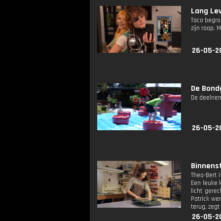
Lang Lev
Taco begroe
zijn raap.
26-05-2
De Bond
De deelnem
26-05-2
Binnenst
Theo-Bert i
Een leuke 
licht gere
Patrick we
terug, zegt
26-05-2