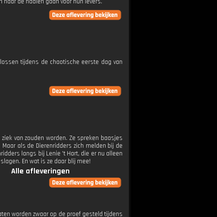
n naar de haaien gaan voor hun levers.
lossen tijdens de chaotische eerste dag van
g ziek van zouden worden. Ze spreken baasjes
 Maar als de Dierenridders zich melden bij de
dders langs bij Lenie 't Hart, die er nu alleen
lagen. En wat is ze daar blij mee!
Alle afleveringen
aten worden zwaar op de proef gesteld tijdens