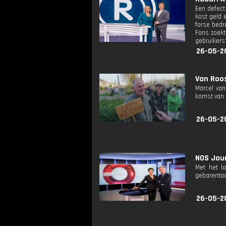
Een defect
kost geld 
forse bedr
Fons zoekt
gebruikers
26-05-2
Van Roos
Marcel van
komst van 
26-05-2
NOS Jour
Met het l
gebarentaa
26-05-2