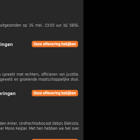
 uitgezonden op 26 mei, 23:03 uur bij SBS6.
ringen
preekt met rechters, officieren van justitie,
e, geweld en groeiende maatschappelijke druk.
veringen
en Anker, strafrechtadvocaat Sébas Diekstra,
ier Mona Keijzer. Met hen hebben we het over