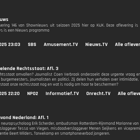
euws
evering 146 van Shownieuws uit seizoen 2025 hier op KIJK. Deze aflevering is
s is een Nieuws programma
025 23:03
SBS
Amusement.TV
Nieuws.TV
Alle afleve
lende Rechtsstaat: Afl. 3
htsstaat omvallen? Journalist Coen Verbraak onderzoekt deze urgente vraag en s
 burgemeesters, journalisten en politici. Zij delen hun verhalen over intimidati
 staat onze rechtsstaat nog en wat is nodig om haar te beschermen?
025 22:20
NPO2
Informatief.TV
Onrecht.TV
Alle afle
ond Nederland: Afl. 1
jn neuropsycholoog Erik Scherder, ombudsman Rotterdam-Rijnmond Marianne van d
erslaggever Tessa van Viegen, misdaadverslaggever Menen Seijkens en viceprem
entie Geert Wilders, Tarwekamp en smartphoneverbod jongeren.