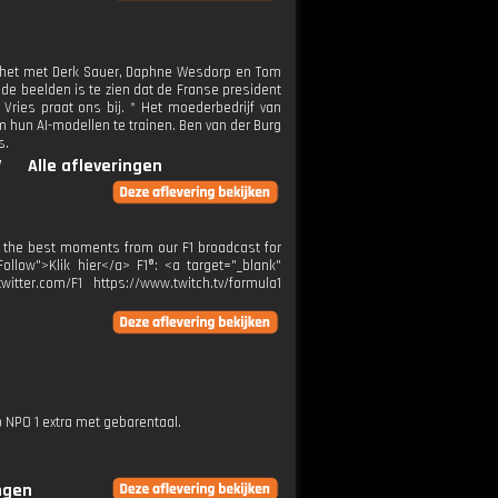
n het met Derk Sauer, Daphne Wesdorp en Tom
 de beelden is te zien dat de Franse president
e Vries praat ons bij. * Het moederbedrijf van
m hun AI-modellen te trainen. Ben van der Burg
s.
V
Alle afleveringen
all the best moments from our F1 broadcast for
ollow">Klik hier</a> F1®: <a target="_blank"
itter.com/F1 https://www.twitch.tv/formula1
p NPO 1 extra met gebarentaal.
ingen