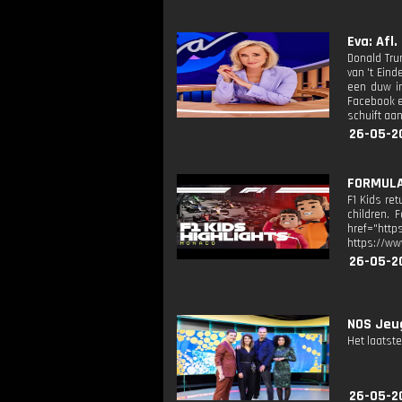
Eva: Afl.
Donald Tru
van 't Eind
een duw in
Facebook e
schuift aa
26-05-2
FORMULA 
F1 Kids re
children. 
href="http
https://ww
26-05-2
NOS Jeug
Het laatste
26-05-2