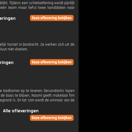
jkt. Tijdens een schietoefening wordt pijnlijk
ls één team maar liefst twee kandidaten naar
veringen
jk hostel in Dordrecht. Ze werken zich uit de
uut niet vloeken.
eringen
de badkamer op te leveren. Desondanks lopen
ss de baas te blijven. Naomi geeft makelaar Tim
grond is. En tot slot wordt de winnaar van de
Alle afleveringen