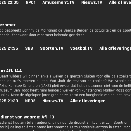
025 22:05
NPO1
Amusement.TV
Nieuws.TV
Alle aflev
jezomer
ag bespreekt Johnny de Mol vanuit de Beekse Bergen de actualiteit en de spor
aanschuifbar weer klaar voor meer bekende gezichten.
025 21:36
SBS
Sporten.TV
Voetbal.TV
Alle aflevering
r: Afl. 144
 Geert Wilders wil binnen enkele weken de grenzen sluiten voor alle asielzoeker
and en azc's moeten sluiten. Wat vindt de rest van de coalitie? We schakelen
Aktie Komitee Scholieren (LAKS) pleit ervoor dat het eindexamen niet voor de helft
useum Den Haag heeft ruim honderd werken van kunstenares Marlow Moss aange
ubliek. Maar de afgelopen jaren groeide ze uit tot een boegbeeld van de lhbti-bew
025 21:30
NPO2
Nieuws.TV
Alle afleveringen
dienst van waarde: Afl. 13
dienst had zijn billen gebrand, ging naar de drogist en kocht er zalf. Sperti om pr
ar bij de ingrediënten stond iets vreemds. Er zou haaienlevertraan in zitten. Ma