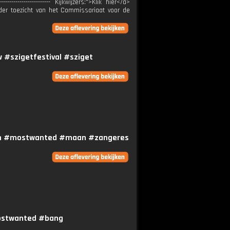
---------------------- Kijkwijzers:">Klik hier</a>
staat onder toezicht van het Commissariaat voor de
w #szigetfestival #sziget
zoen #mostwanted #maan #zangeres
mostwanted #bang