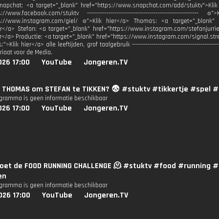
napchat: <a target="_blank" href="https://www.snapchat.com/add/stuktv">Kli
s://www.facebook.com/stuktv -----------------------------------------------------
ps://www.instagram.com/giel/ ⌾">Klik hier</a> Thomas: <a target="_blank" 
r</a> Stefan: <a target="_blank" href="https://www.instagram.com/stefanjurriens/ -------
</a> Productie: <a target="_blank" href="https://www.instagram.com/signal.stream/ ------
s:">Klik hier</a> alle leeftijden, grof taalgebruik ----------------------------------------
aat voor de Media.
026 17:00
YouTube
Jongeren.TV
t THOMAS om STEFAN te TIKKEN? 😨 #stuktv #tikkertje #spel #
ogramma is geen informatie beschikbaar
026 17:00
YouTube
Jongeren.TV
 doet de FOOD RUNNING CHALLENGE 🫠 #stuktv #food #running 
en
ogramma is geen informatie beschikbaar
026 17:00
YouTube
Jongeren.TV