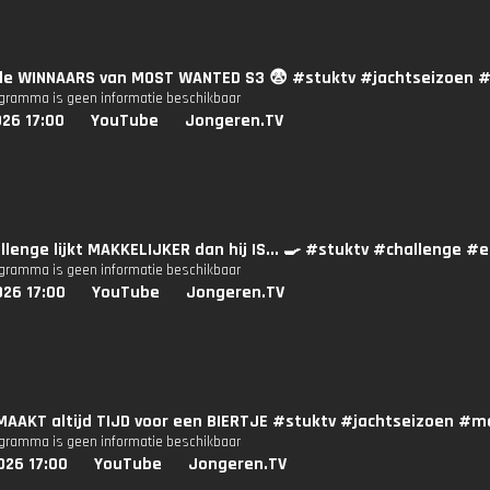
n de WINNAARS van MOST WANTED S3 😨 #stuktv #jachtseizoen
ogramma is geen informatie beschikbaar
26 17:00
YouTube
Jongeren.TV
llenge lijkt MAKKELIJKER dan hij IS... 🍳 #stuktv #challenge #
ogramma is geen informatie beschikbaar
026 17:00
YouTube
Jongeren.TV
 MAAKT altijd TIJD voor een BIERTJE #stuktv #jachtseizoen #
ogramma is geen informatie beschikbaar
026 17:00
YouTube
Jongeren.TV