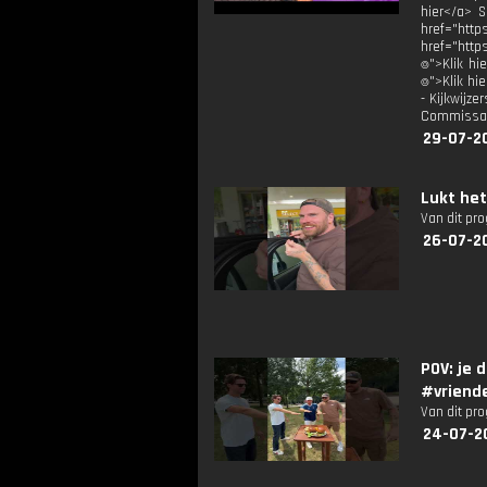
hier</a> S
href="http
href="htt
⌾">Klik hie
⌾">Klik hier
- Kijkwijzer
Commissari
29-07-2
Lukt he
Van dit pr
26-07-2
POV: je
#vriend
Van dit pr
24-07-2