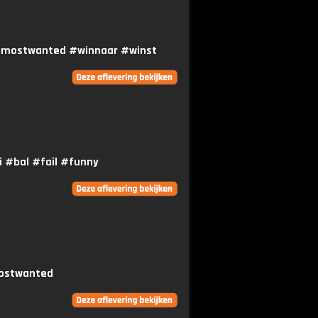
 #mostwanted #winnaar #winst
ei #bal #fail #funny
mostwanted