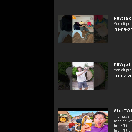
POV: je 
Van dit pr
01-08-2
POV: je 
Van dit pr
31-07-20
StukTV:
Thomas zit
manier we
href="htt
href="http