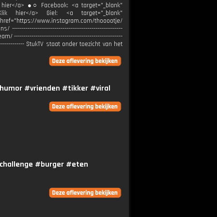
k hier</a> ●○ Facebook: <a target="_blank"
---- ⌾">Klik hier</a> Giel: <a target="_blank"
href="https://www.instagram.com/thooootje/
--------------------------------------------------
--------------------------------------------------
----------------- StukTV staat onder toezicht van het
humor #vrienden #tikker #viral
#challenge #burger #eten