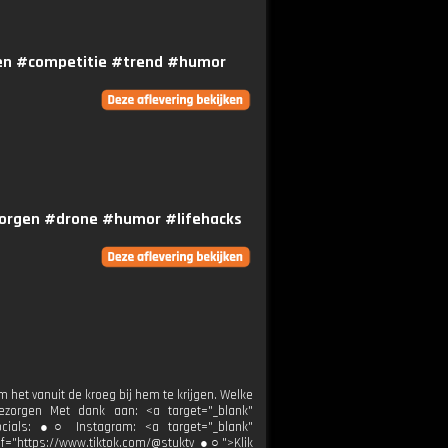
tten #competitie #trend #humor
bezorgen #drone #humor #lifehacks
 het vanuit de kroeg bij hem te krijgen. Welke
zorgen Met dank aan: <a target="_blank"
ocials: ●○ Instagram: <a target="_blank"
ef="https://www.tiktok.com/@stuktv ●○">Klik