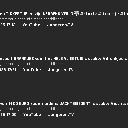
en TIKKERTJE en zijn NERGENS VEILIG 🤯 #stuktv #tikkertje #t
ogramma is geen informatie beschikbaar
26 17:13
YouTube
Jongeren.TV
betaalt DRANKJES voor het HELE VLIEGTUIG #stuktv #drankjes 
ogramma is geen informatie beschikbaar
26 17:21
YouTube
Jongeren.TV
 van 1400 EURO kopen tijdens JACHTSEIZOEN?! #stuktv #jach
ogramma is geen informatie beschikbaar
26 17:00
YouTube
Jongeren.TV