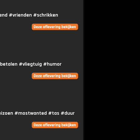
rend #vrienden #schrikken
#betalen #vliegtuig #humor
tseizoen #mostwanted #tas #duur