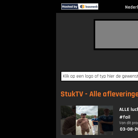
Neder
StukTV - Alle aflevering
ALLE lu
#fail
Van dit pr
03-08-2