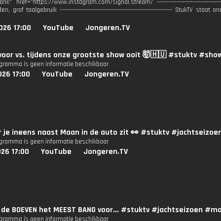
ank" href="https://www.instagram.com/signal.stream/ -----------------------------------
jden, grof taalgebruik --------------------------------------------------------- StukTV 
026 17:00
YouTube
Jongeren.TV
 voor vs. tijdens onze grootste show ooit 🤯🇭🇺 #stuktv #sho
ogramma is geen informatie beschikbaar
026 17:00
YouTube
Jongeren.TV
 je ineens naast Maan in de auto zit 👀 #stuktv #jachtsei
ogramma is geen informatie beschikbaar
26 17:00
YouTube
Jongeren.TV
jn de BOEVEN het MEEST BANG voor... #stuktv #jachtseizoen #
ogramma is geen informatie beschikbaar