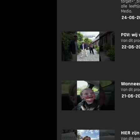
target="_bl
alle leefti
Media.
24-06-2
POV: wij
Van dit pr
22-06-2
Wanneer
Van dit pr
21-06-20
HIER zi
Van dit pr