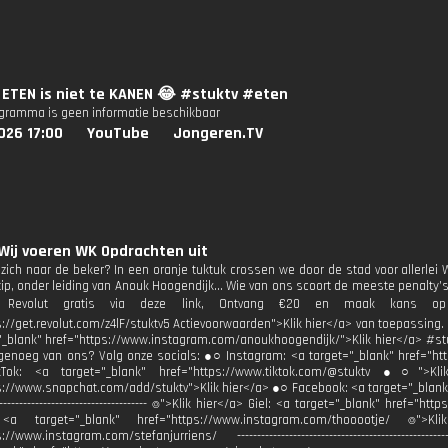
 ETEN is niet te KANEN 😂 #stuktv #eten
ogramma is geen informatie beschikbaar
026 17:00
YouTube
Jongeren.TV
Wij voeren WK Opdrachten uit
 zich naar de beker? In een oranje tuktuk crossen we door de stad voor allerlei W
tip, onder leiding van Anouk Hoogendijk… Wie van ons scoort de meeste penalty’
d Revolut gratis via deze link, Ontvang €20 en maak kans o
s://get.revolut.com/z4lF/stuktv5 Actievoorwaarden">Klik hier</a> van toepassing.
"_blank" href="https://www.instagram.com/anoukhoogendijk/">Klik hier</a> #
enoeg van ons? Volg onze socials: ●○ Instagram: <a target="_blank" href="htt
: <a target="_blank" href="https://www.tiktok.com/@stuktv ●○">Klik
s://www.snapchat.com/add/stuktv">Klik hier</a> ●○ Facebook: <a target="_blank"
----------------------------------------- ⌾">Klik hier</a> Giel: <a target="_blank" href
a target="_blank" href="https://www.instagram.com/thooootje/ ⌾">Kl
s://www.instagram.com/stefanjurriens/ ------------------------------------------