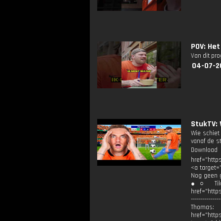
POV: Het
Van dit pr
04-07-2
StukTV: 
Wie schiet
vanaf de s
Downloa
href="http
<a target=
Nog geen g
●○ TikTok
href="http
-----------
Thomas: <
href="http