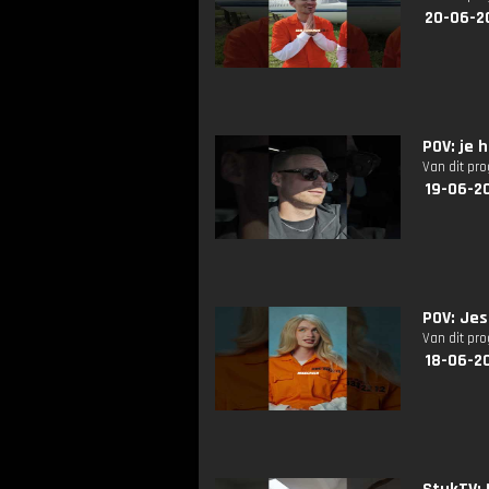
20-06-2
POV: je 
Van dit pr
19-06-2
POV: Je
Van dit pr
18-06-20