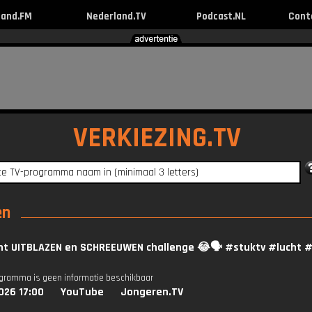
land.FM
Nederland.TV
Podcast.NL
Cont
VERKIEZING.TV
en
cht UITBLAZEN en SCHREEUWEN challenge 😂🗣️ #stuktv #lucht
ogramma is geen informatie beschikbaar
026 17:00
YouTube
Jongeren.TV