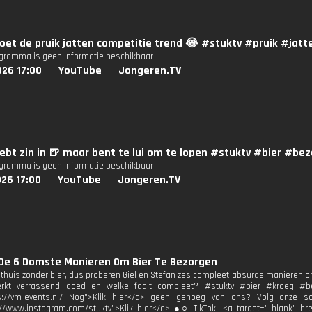
doet de pruik jatten competitie trend 😂 #stuktv #pruik #ja
ogramma is geen informatie beschikbaar
026 17:00
YouTube
Jongeren.TV
hebt zin in 🍺 maar bent te lui om te lopen #stuktv #bier #
ogramma is geen informatie beschikbaar
26 17:00
YouTube
Jongeren.TV
 De 6 Domste Manieren Om Bier Te Bezorgen
 thuis zonder bier, dus proberen Giel en Stefan zes compleet absurde manieren om
rkt verrassend goed en welke faalt compleet? #stuktv #bier #kroeg #be
ps://vm-events.nl/ Nog">Klik hier</a> geen genoeg van ons? Volg onze s
://www.instagram.com/stuktv">Klik hier</a> ●○ TikTok: <a target="_blank" hr