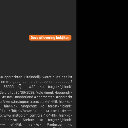
K-opdrachten. Uiteindelijk wordt alles beslist
s en wie gaat naar huis met een sinaasappel?
p €5000!👇 #AD <a target="_blank"
 Geldig tot 30/09/2026. Volg Anouk Hoogendijk
stuktv #wk #nederland #opdrachten #opdracht
p://www.instagram.com/stuktv">Klik hier</a>
 hier</a> Snapchat: <a target="_blank"
 href="https://www.facebook.com/stuktv -----
="https://www.instagram.com/giel/ ⌾">Klik hier</a>
ik hier</a> Stefan: <a target="_blank"
--------------- ⌾">Klik hier</a> Productie: <a