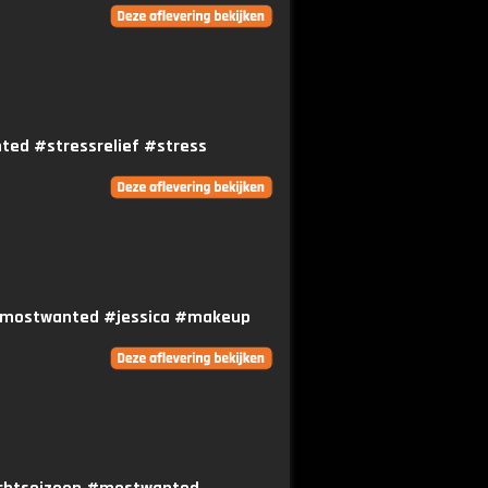
nted #stressrelief #stress
n #mostwanted #jessica #makeup