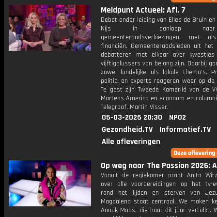
Meldpunt Actueel: Afl. 7
Debat onder leiding van Elles de Bruin en
Nijs in aanloop na
gemeenteraadsverkiezingen, met al
financiën. Gemeenteraadsleden uit het 
debatteren met elkaar over kwesties
vijftigplussers van belang zijn. Daarbij g
zowel landelijke als lokale thema's. P
politici en experts reageren weer op de
Te gast zijn Tweede Kamerlid van de VV
Martens-America en econoom en columni
Telegraaf, Martin Visser.
05-03-2026 20:30
NPO2
Gezondheid.TV
Informatief.TV
Alle afleveringen
Op weg naar The Passion 2026: Af
Vanuit de regiekamer praat Anita Witzi
over alle voorbereidingen op het tv-
rond het lijden en sterven van Jez
Magdalena staat centraal. We maken k
Anouk Maas, die haar dit jaar vertolkt.