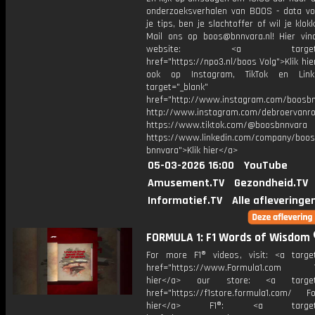
onderzoeksverhalen van BOOS - data vo
je tips, ben je slachtoffer of wil je klok
Mail ons op boos@bnnvara.nl! Hier vin
website: <a target="_
href="https://npo3.nl/boos Volg">Klik hi
ook op Instagram, TikTok en Link
target="_blank"
href="http://www.instagram.com/boosb
http://www.instagram.com/debroervanr
https://www.tiktok.com/@boosbnnvara
https://www.linkedin.com/company/boos
bnnvara">Klik hier</a>
05-03-2026 16:00
YouTube
Amusement.TV
Gezondheid.TV
Informatief.TV
Alle afleveringe
FORMULA 1: F1 Words of Wisdom 
For more F1® videos, visit: <a target
href="https://www.Formula1.com Vis
hier</a> our store: <a target=
href="https://f1store.formula1.com/ Fol
hier</a> F1®: <a target="_