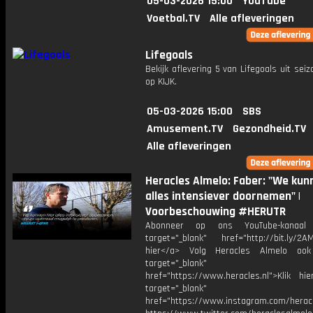
05-03-2026 15:00
YouTube
Voetbal.TV
Alle afleveringen
Lifegoals
Bekijk aflevering 5 van Lifegoals uit seiz
op KIJK.
05-03-2026 15:00
SBS
Amusement.TV
Gezondheid.TV
Alle afleveringen
Heracles Almelo: Faber: "We kun
alles intensiever doornemen" |
Voorbeschouwing #HERUTR
Abonneer op ons YouTube-kanaal
target="_blank" href="http://bit.ly/2AM
hier</a> Volg Heracles Almelo oo
target="_blank"
href="https://www.heracles.nl">Klik hi
target="_blank"
href="https://www.instagram.com/herac