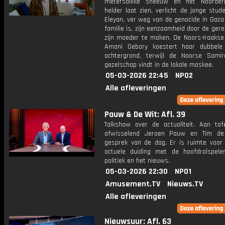
metersdikke sneeuw en het Noorderl
helder laat zien, verlicht de jonge stu
Eleyan, ver weg van de genocide in Gaza
familie is, zijn eenzaamheid door de ger
zijn moeder te maken. De Noors-Iraakse
Amani Gebory koestert haar dubbele 
achtergrond, terwijl de Noorse Sami
gezelschap vindt in de lokale moskee.
05-03-2026 22:45
NPO2
Alle afleveringen
Pauw & De Wit: Afl. 39
Talkshow over de actualiteit. Aan taf
afwisselend Jeroen Pauw en Tim de
gesprek van de dag. Er is ruimte voor
actuele duiding met de hoofdrolspele
politiek en het nieuws.
05-03-2026 22:30
NPO1
Amusement.TV
Nieuws.TV
Alle afleveringen
Nieuwsuur: Afl. 63