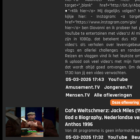
target="_blank" href="http://bit.ly/Ab
♦">Klik hier</a> Mij dagelijks volgen?
kijkje hier: - Instagram: <a target
href="https://www.instagram.com/gio/
hier</a> ben Giovanni en ik probeer het 
YouTube te entertainen met video's! Al mi
zijn in 1080p, dat betekent dus HD! 
video's als verhalen over levensgebeur
vlogs en allerlei challenges en rando
Reizen en vloggen vind ik het leukste o
Ik upload ook veel video's met mijn fam
dat wordt altijd goed ontvangen. Om 
17:30 kan jij een video verwachten.
05-03-2026 17:43
YouTube
Amusement.TV
Jongeren.TV
Mensen.TV
Alle afleveringen
Cafe Weltschmerz: Jack Miles (1
God a Biography, Nederlandse ve
Anthos 1996
Van dit programma is geen informatie be
05-03-2026 17:32
YouTube
Beu