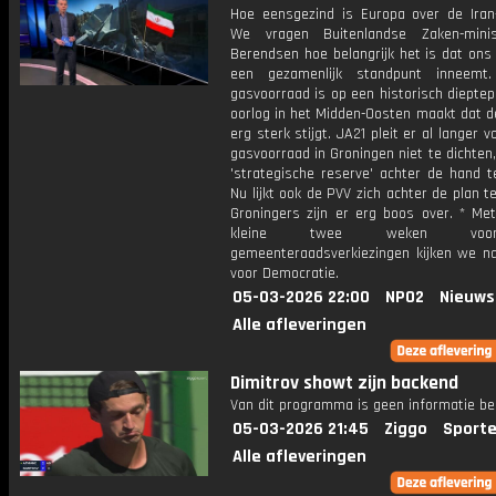
Hoe eensgezind is Europa over de Iran
We vragen Buitenlandse Zaken-mini
Berendsen hoe belangrijk het is dat ons
een gezamenlijk standpunt inneemt
gasvoorraad is op een historisch diepte
oorlog in het Midden-Oosten maakt dat d
erg sterk stijgt. JA21 pleit er al langer 
gasvoorraad in Groningen niet te dichten
'strategische reserve' achter de hand t
Nu lijkt ook de PVV zich achter de plan t
Groningers zijn er erg boos over. * Me
kleine twee weken vo
gemeenteraadsverkiezingen kijken we n
voor Democratie.
05-03-2026 22:00
NPO2
Nieuws
Alle afleveringen
Dimitrov showt zijn backend
Van dit programma is geen informatie be
05-03-2026 21:45
Ziggo
Sporte
Alle afleveringen