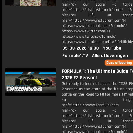
hier</a> our store: <a target=
href="https://f1store.formula1.com/ Fol
hier</a> F1®: <a target="_
href="https://www.instagram.com/F1
https://www.facebook.com/Formula1/
https://www.twitter.com/F1
https://www.twitch.tv/formula1
https://www.tiktok.com/@f1 #F1">Klik hi
05-03-2026 19:00
YouTube
Formule1.TV
Alle afleveringen
FORMULA 1: The Ultimate Guide T
2026 F2 Season!
Get ready to learn all about the 2026 F
2 season as the stars of the future pre
battle on the Road to F1! For more F1® vide
<a target="_bl
href="https://www.Formula1.com Vis
hier</a> our store: <a target=
href="https://f1store.formula1.com/ Fol
hier</a> F1®: <a target="_
href="https://www.instagram.com/F1
https://www.facebook.com/Formula1/