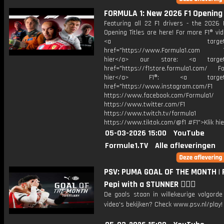
FORMULA 1: New 2026 F1 Opening 
Featuring all 22 F1 drivers - the 2026 
Opening Titles are here! For more F1® vide
<a target="_bl
href="https://www.Formula1.com Vis
hier</a> our store: <a target=
href="https://f1store.formula1.com/ Fol
hier</a> F1®: <a target="_
href="https://www.instagram.com/F1
https://www.facebook.com/Formula1/
https://www.twitter.com/F1
https://www.twitch.tv/formula1
https://www.tiktok.com/@f1 #F1">Klik hi
05-03-2026 15:00
YouTube
Formule1.TV
Alle afleveringen
PSV: PUMA GOAL OF THE MONTH | 
Pepi with a STUNNER 😮‍💨🚀
De goals staan in willekeurige volgord
video's bekijken? Check www.psv.nl/play!