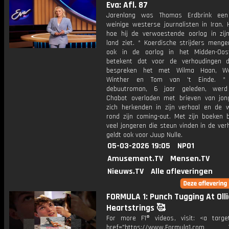
Eva: Afl. 87
Jarenlang was Thomas Erdbrink ee
weinige westerse journalisten in Iran. H
hoe hij de verwoestende oorlog in zijn
land ziet. * Koerdische strijders menge
ook in de oorlog in het Midden-Oos
betekent dat voor de verhoudingen 
bespreken het met Wilma Haan, W
Winther en Tom van 't Einde. *
debuutroman, 6 jaar geleden, werd 
Chabot overladen met brieven van jon
zich herkenden in zijn verhaal en de w
rond zijn coming-out. Met zijn boeken b
veel jongeren die steun vinden in de ver
geldt ook voor Juup Nulle.
05-03-2026 19:05
NPO1
Amusement.TV
Mensen.TV
Nieuws.TV
Alle afleveringen
FORMULA 1: Punch Tugging At Olli
Heartstrings 🥰
For more F1® videos, visit: <a target
href="https://www.Formula1.com Vis