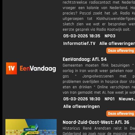
rechtstreekse radiocontact met Nederlan
vroeger een kolonie van Nederland. Ho
precies? Pascal zoekt het uit. Radio Ko
uitgeroepen tot Klokhuiswerelderfgo
sketch zien we wat er besproken wer
eerste gesprek via Radio Kootwijk ooit.
05-03-2026 18:35
NPO3
Informatief.TV
Alle afleveringe
EenVandaag: Afl. 54
Gemeenten moeten flink bezuinigen 
oorlog in Iran wordt weer gekeken naar 
gas * Jongvolwassenen met psy
problemen overlijden in hospice door st
eten en drinken * Online verschijnen n
van Iran gemaakt met AI, hoe weet je wat
05-03-2026 18:30
NPO1
Nieuws
Alle afleveringen
Noord-Zuid-Oost-West: Afl. 36
Historicus René Arendsen reist in D
Gelderland op zoek naar de mooiste m