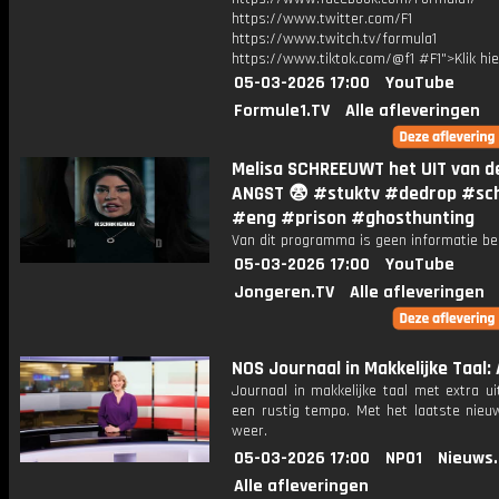
https://www.twitter.com/F1
https://www.twitch.tv/formula1
https://www.tiktok.com/@f1 #F1">Klik hi
05-03-2026 17:00
YouTube
Formule1.TV
Alle afleveringen
Melisa SCHREEUWT het UIT van d
ANGST 😨 #stuktv #dedrop #sch
#eng #prison #ghosthunting
Van dit programma is geen informatie be
05-03-2026 17:00
YouTube
Jongeren.TV
Alle afleveringen
NOS Journaal in Makkelijke Taal: 
Journaal in makkelijke taal met extra ui
een rustig tempo. Met het laatste nieu
weer.
05-03-2026 17:00
NPO1
Nieuws
Alle afleveringen