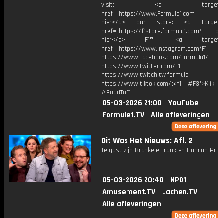
visit: <a target="_b
href="https://www.Formula1.com Vis
hier</a> our store: <a target=
href="https://f1store.formula1.com/ Fol
hier</a> F1®: <a target="_
href="https://www.instagram.com/F1
https://www.facebook.com/Formula1/
https://www.twitter.com/F1
https://www.twitch.tv/formula1
https://www.tiktok.com/@f1 #F3">Klik
#RoadToF1
05-03-2026 21:00
YouTube
Formule1.TV
Alle afleveringen
Dit Was Het Nieuws: Afl. 2
Te gast zijn Brankele Frank en Hannah Pri
05-03-2026 20:40
NPO1
Amusement.TV
Lachen.TV
Alle afleveringen