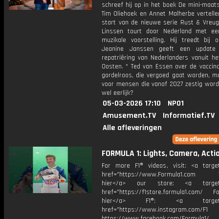
schreef hij op in het boek De mini-maats
Tim Oliehoek en Annet Malherbe vertelle
start van de nieuwe serie Rust & Vreugd
Linssen tourt door Nederland met e
muzikale voorstelling. Hij treedt bij 
Jeanine Janssen geeft een update
repatriëring van Nederlanders vanuit he
Oosten. * Ted van Essen over de vaccina
gordelroos, die vergoed gaat worden, ma
voor mensen die vanaf 2027 zestig worde
wel eerlijk?
05-03-2026 17:10
NPO1
Amusement.TV
Informatief.TV
Alle afleveringen
FORMULA 1: Lights, Camera, Actio
For more F1® videos, visit: <a target
href="https://www.Formula1.com Vis
hier</a> our store: <a target=
href="https://f1store.formula1.com/ Fol
hier</a> F1®: <a target="_
href="https://www.instagram.com/F1
https://www.facebook.com/Formula1/