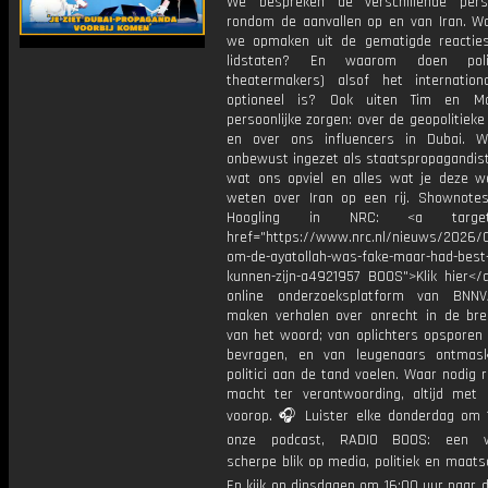
We bespreken de verschillende pers
rondom de aanvallen op en van Iran. W
we opmaken uit de gematigde reactie
lidstaten? En waarom doen poli
theatermakers) alsof het internation
optioneel is? Ook uiten Tim en Ma
persoonlijke zorgen: over de geopolitieke
en over ons influencers in Dubai. W
onbewust ingezet als staatspropagandist
wat ons opviel en alles wat je deze 
weten over Iran op een rij. Shownote
Hoogling in NRC: <a target="
href="https://www.nrc.nl/nieuws/2026
om-de-ayatollah-was-fake-maar-had-best
kunnen-zijn-a4921957 BOOS">Klik hier</
online onderzoeksplatform van BNNV
maken verhalen over onrecht in de bre
van het woord; van oplichters opsporen 
bevragen, en van leugenaars ontmas
politici aan de tand voelen. Waar nodig 
macht ter verantwoording, altijd met 
voorop. 🎧 Luister elke donderdag om 
onze podcast, RADIO BOOS: een we
scherpe blik op media, politiek en maatsch
En kijk op dinsdagen om 16:00 uur naar 