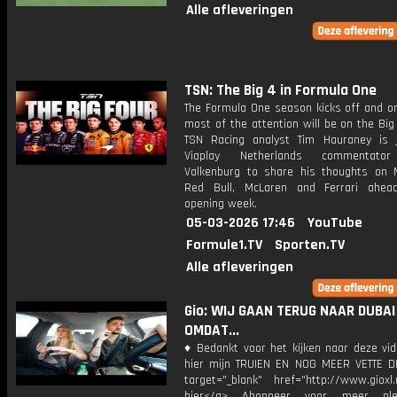
Alle afleveringen
TSN: The Big 4 in Formula One
The Formula One season kicks off and on
most of the attention will be on the Bi
TSN Racing analyst Tim Hauraney is 
Viaplay Netherlands commentato
Valkenburg to share his thoughts on 
Red Bull, McLaren and Ferrari ahea
opening week.
05-03-2026 17:46
YouTube
Formule1.TV
Sporten.TV
Alle afleveringen
Gio: WIJ GAAN TERUG NAAR DUBAI
OMDAT...
♦ Bedankt voor het kijken naar deze vid
hier mijn TRUIEN EN NOG MEER VETTE D
target="_blank" href="http://www.gioxl.
hier</a> Abonneer voor meer ple