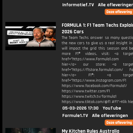
Informatief.TV
Alle afleveringe
FORMULA 1: F1 Team Techs Explai
2026 Cars
The Team Techs answer so many questi
the new cars to give us a real insight i
will impact the grid this season and be
more F1® videos, visit: <a target=
href="https://www.Formula1.com Vis
hier</a> our store: <a target=
href="https://f1store.formula1.com/ Fol
hier</a> F1®: <a target="_
href="https://www.instagram.com/F1
https://www.facebook.com/Formula1/
https://www.twitter.com/F1
https://www.twitch.tv/formula1
https://www.tiktok.com/@f1 #F1">Klik hi
05-03-2026 17:30
YouTube
Formule1.TV
Alle afleveringen
My Kitchen Rules Australia