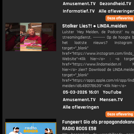
Amusement.TV
Gezondheid.TV
Informatief.TV
Alle afleveringe
Stalker Lies?! ● LINDA.meiden
Luister 'Hey Meiden, de Podcast' nu o
streamingdienst. ---------- Op de hoogte b
het laatste nieuws? Instagr
target="_blank"
href="https://www.instagram.com/linda
Website">Klik hier</a> : <a target
href="https://www.lindameiden.nl M
hier</a> zien? Download de LINDA.meide
target="_blank"
href="https://apps.apple.com/nl/app/lind
meiden/id6480178639">Klik hier</a>
05-03-2026 16:01
YouTube
Amusement.TV
Mensen.TV
Alle afleveringen
Fungeert Gio als propagandakana
RADIO BOOS E58