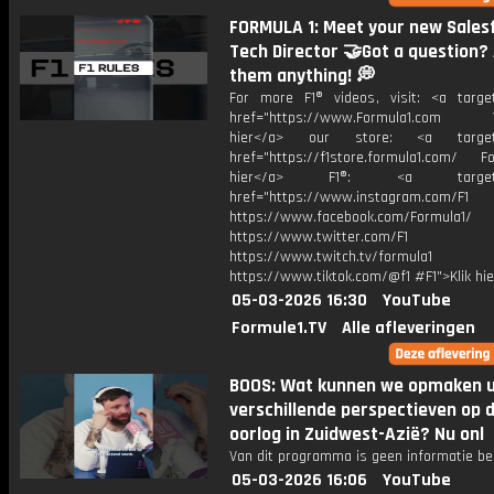
FORMULA 1: Meet your new Sales
Tech Director 🤝Got a question?
them anything! 💭
For more F1® videos, visit: <a target
href="https://www.Formula1.com Vis
hier</a> our store: <a target=
href="https://f1store.formula1.com/ Fol
hier</a> F1®: <a target="_
href="https://www.instagram.com/F1
https://www.facebook.com/Formula1/
https://www.twitter.com/F1
https://www.twitch.tv/formula1
https://www.tiktok.com/@f1 #F1">Klik hi
05-03-2026 16:30
YouTube
Formule1.TV
Alle afleveringen
BOOS: Wat kunnen we opmaken u
verschillende perspectieven op 
oorlog in Zuidwest-Azië? Nu onl
Van dit programma is geen informatie be
05-03-2026 16:06
YouTube