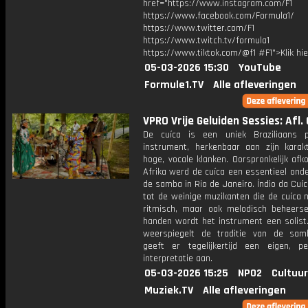
href="https://www.instagram.com/F1
https://www.facebook.com/Formula1/
https://www.twitter.com/F1
https://www.twitch.tv/formula1
https://www.tiktok.com/@f1 #F1">Klik hi
05-03-2026 15:30
YouTube
Formule1.TV
Alle afleveringen
VPRO Vrije Geluiden Sessies: Afl. 
De cuíca is een uniek Braziliaans p
instrument, herkenbaar aan zijn karakte
hoge, vocale klanken. Oorspronkelijk afk
Afrika werd de cuíca een essentieel ond
de samba in Rio de Janeiro. Índio da Cuí
tot de weinige muzikanten die de cuíca n
ritmisch, maar ook melodisch beheersen
handen wordt het instrument een solist.
weerspiegelt de traditie van de sa
geeft er tegelijkertijd een eigen, per
interpretatie aan.
05-03-2026 15:25
NPO2
Cultuur
Muziek.TV
Alle afleveringen