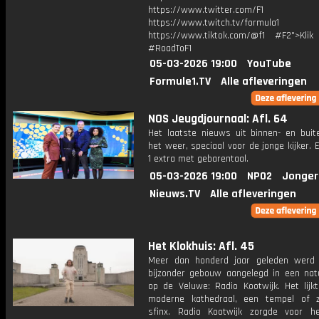
https://www.twitter.com/F1
https://www.twitch.tv/formula1
https://www.tiktok.com/@f1 #F2">Klik
#RoadToF1
05-03-2026 19:00
YouTube
Formule1.TV
Alle afleveringen
NOS Jeugdjournaal: Afl. 64
Het laatste nieuws uit binnen- en buit
het weer, speciaal voor de jonge kijker.
1 extra met gebarentaal.
05-03-2026 19:00
NPO2
Jonger
Nieuws.TV
Alle afleveringen
Het Klokhuis: Afl. 45
Meer dan honderd jaar geleden werd
bijzonder gebouw aangelegd in een nat
op de Veluwe: Radio Kootwijk. Het lijk
moderne kathedraal, een tempel of 
sfinx. Radio Kootwijk zorgde voor h