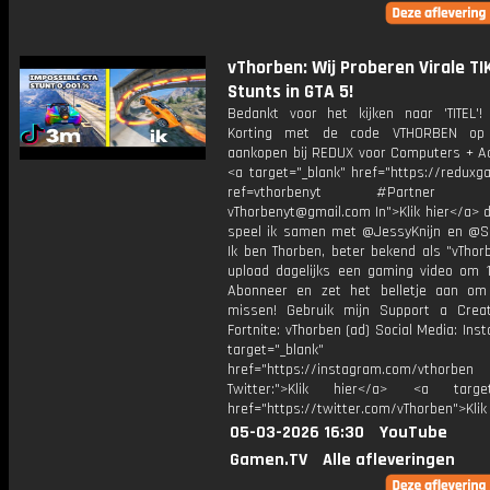
vThorben: Wij Proberen Virale T
Stunts in GTA 5!
Bedankt voor het kijken naar 'TITEL'!
Korting met de code VTHORBEN op
aankopen bij REDUX voor Computers + Ac
<a target="_blank" href="https://reduxg
ref=vthorbenyt #Partner Bu
vThorbenyt@gmail.com In">Klik hier</a> 
speel ik samen met @JessyKnijn en @Sa
Ik ben Thorben, beter bekend als "vThor
upload dagelijks een gaming video om 1
Abonneer en zet het belletje aan om
missen! Gebruik mijn Support a Crea
Fortnite: vThorben (ad) Social Media: Ins
target="_blank"
href="https://instagram.com/vthorben
Twitter:">Klik hier</a> <a target=
href="https://twitter.com/vThorben">Klik
05-03-2026 16:30
YouTube
Gamen.TV
Alle afleveringen