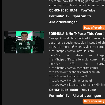
his team, how the testing period went, 
expecting from his drivers this season a
05-03-2026 18:14
YouTube
Formule1.TV
Sporten.TV
Alle afleveringen
FORMULA 1: No T-Pose This Year!
George Russell has decided to save his 
pose for a special occasion instead of t
titles! For more F1® videos, visit: <a targ
href="https://www.Formula1.com Vis
hier</a> our store: <a target=
href="https://f1store.formula1.com/ Fol
hier</a> F1®: <a target="_
href="https://www.instagram.com/F1
https://www.facebook.com/Formula1/
https://www.twitter.com/F1
https://www.twitch.tv/formula1
https://www.tiktok.com/@f1 #F1">Klik hi
05-03-2026 18:00
YouTube
Formule1.TV
Alle afleveringen