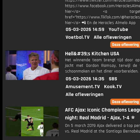
https://www.twitter.com/heraclesalmelo
https://www.facebook.com/HeraclesAlmel
hier</a> <a target="_
href="https://www.TikTok.com/@heracles
hier</a> 📲 En de Heracles Almelo App
05-03-2026 14:59
YouTube
Voetbal.TV
Alle afleveringen
Hell&#39;s Kitchen USA
Het winnende team brengt tijd door op
jacht met Gordon Ramsay, terwijl de v
schoonmaken en het diner voorbereiden.
05-03-2026 14:35
SBS
Amusement.TV
Kook.TV
Alle afleveringen
AFC Ajax: Iconic Champions Leag
night: Real Madrid - Ajax, 1-4 ⭐️
On 5 march 2019 Ajax delivered a top pe
vs. Real Madrid at the Santiago Bernabéu