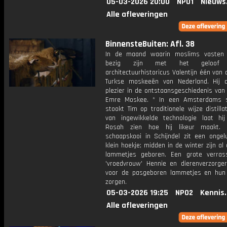
05-03-2026 20:00
NPO1
Nieuws
Alle afleveringen
BinnensteBuiten: Afl. 38
In de maand waarin moslims vasten 
bezig zijn met het geloof 
architectuurhistoricus Valentijn één van
Turkse moskeeën van Nederland. Hij 
plezier in de ontstaansgeschiedenis van
Emre Moskee. * In een Amsterdams s
stookt Tim op traditionele wijze distill
van ingewikkelde technologie laat hij
Rosah zien hoe hij likeur maakt.
schaapskooi in Schijndel zit een ongel
klein hoekje; midden in de winter zijn al
lammetjes geboren. Een grote verras
'vroedvrouw' Hennie en dierenverzorger
voor de pasgeboren lammetjes en hu
zorgen.
05-03-2026 19:25
NPO2
Kennis
Alle afleveringen