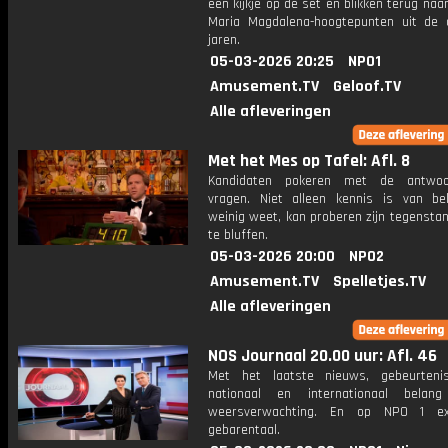
een kijkje op de set en blikken terug naa
Maria Magdalena-hoogtepunten uit de 
jaren.
05-03-2026 20:25
NPO1
Amusement.TV
Geloof.TV
Alle afleveringen
Met het Mes op Tafel: Afl. 8
Kandidaten pokeren met de antwo
vragen. Niet alleen kennis is van be
weinig weet, kan proberen zijn tegensta
te bluffen.
05-03-2026 20:00
NPO2
Amusement.TV
Spelletjes.TV
Alle afleveringen
NOS Journaal 20.00 uur: Afl. 46
Met het laatste nieuws, gebeurteni
nationaal en internationaal bela
weersverwachting. En op NPO 1 e
gebarentaal.