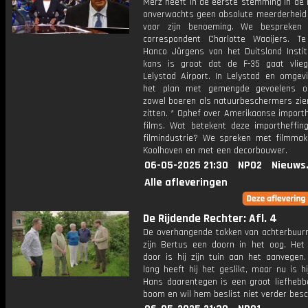
Merz heeft in de eerste stemming in de
onverwachts geen absolute meerderheid
voor zijn benoeming. We bespreken
correspondent Charlotte Waaijers. T
Hanco Jürgens van het Duitsland Instit
kans is groot dat de F-35 gaat vlie
Lelystad Airport. In Lelystad en omgev
het plan met gemengde gevoelens on
zowel boeren als natuurbeschermers zien
zitten. * Ophef over Amerikaanse import
films. Wat betekent deze importheffin
filmindustrie? We spreken met filmmak
Koolhoven en met een decorbouwer.
06-05-2025 21:30
NPO2
Nieuws
Alle afleveringen
De Rijdende Rechter: Afl. 4
De overhangende takken van achterbuu
zijn Bertus een doorn in het oog. Het 
door is hij zijn tuin aan het aanvegen.
lang heeft hij het geslikt, maar nu is hi
Hans daarentegen is een groot liefhebb
boom en wil hem beslist niet verder besc