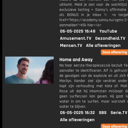
uitkomt. Meld je aan voor de wachtlijst
exclusieve korting + Sanny’s affirmatie
als BONUS in je inbox ✨ <a target=
href="https://academy.sanny.nu/vgms-2-
aanmelden">Klik hier</a>
06-05-2025 16:48
YouTube
Amusement.TV
Gezondheid.TV
Mensen.TV
Alle afleveringen
Home and Away
Na haar eerste therapiesessie besluit Fel
aanvaller te identificeren. Alf is gefrust
de gevolgen van de explosie en uit zich
Marilyn. Xander ziet zijn verdriet onde
kapt zijn verhouding met Kate af. Mali
Rose uit dat hij inkomsten misloopt do
geen surflessen kan geven. Hij gaat k
water in om te surfen, maar worstelt
water te blijven.
06-05-2025 16:32
SBS
Serie.TV
Alle afleveringen