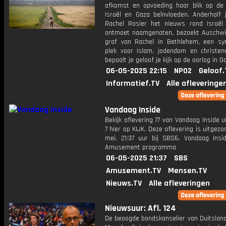
afkomst en opvoeding haar blik op de 
Israël en Gaza beïnvloeden. Anderhalf j
Rachel Rosier het nieuws rond Israël
ontmoet naamgenoten, bezoekt Auschwi
graf van Rachel in Bethlehem, een sy
plek voor islam, jodendom en christe
bepaalt je geloof je kijk op de oorlog in G
06-05-2025 22:15
NPO2
Geloof.
Informatief.TV
Alle afleveringe
Vandaag Inside
Bekijk aflevering 77 van Vandaag Inside u
7 hier op KIJK. Deze aflevering is uitgez
mei, 21:37 uur bij SBS6. Vandaag Insi
Amusement programma
06-05-2025 21:37
SBS
Amusement.TV
Mensen.TV
Nieuws.TV
Alle afleveringen
Nieuwsuur: Afl. 124
De beoogde bondskanselier van Duitsland