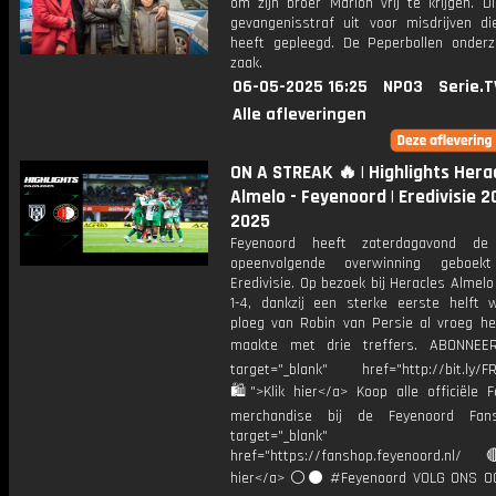
om zijn broer Marlon vrij te krijgen. D
gevangenisstraf uit voor misdrijven die
heeft gepleegd. De Peperbollen onder
zaak.
06-05-2025 16:25
NPO3
Serie.T
Alle afleveringen
ON A STREAK 🔥 | Highlights Hera
Almelo - Feyenoord | Eredivisie 
2025
Feyenoord heeft zaterdagavond de
opeenvolgende overwinning geboe
Eredivisie. Op bezoek bij Heracles Almel
1-4, dankzij een sterke eerste helft 
ploeg van Robin van Persie al vroeg het
maakte met drie treffers. ABONNE
target="_blank" href="http://bit.ly/F
🛍">Klik hier</a> Koop alle officiële F
merchandise bij de Feyenoord Fan
target="_blank"
href="https://fanshop.feyenoord.nl/
hier</a> ⚪️⚫ #Feyenoord VOLG ONS OO