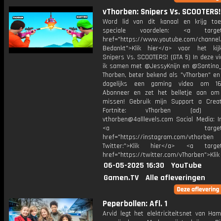
vThorben: Snipers Vs. SCOOTERS!
Word lid van dit kanaal en krijg to
speciale voordelen: <a target=
href="https://www.youtube.com/channel
Bedankt">Klik hier</a> voor het ki
Snipers Vs. SCOOTERS! (GTA 5) In deze v
ik samen met @JessyKnijn en @Santino_Y
Thorben, beter bekend als "vThorben" en
dagelijks een gaming video om 16
Abonneer en zet het belletje aan om
missen! Gebruik mijn Support a Crea
Fortnite: vThorben (ad) Bu
vthorben@4alllevels.com Social Media: I
<a target="_bl
href="https://instagram.com/vthorben
Twitter:">Klik hier</a> <a target=
href="https://twitter.com/vThorben">Klik
06-05-2025 16:30
YouTube
Gamen.TV
Alle afleveringen
Peperbollen: Afl. 1
Arvid legt het elektriciteitsnet van Ha