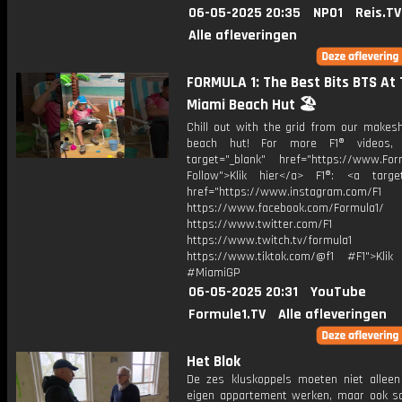
06-05-2025 20:35
NPO1
Reis.TV
Alle afleveringen
FORMULA 1: The Best Bits BTS At
Miami Beach Hut 🏖️
Chill out with the grid from our makesh
beach hut! For more F1® videos, 
target="_blank" href="https://www.For
Follow">Klik hier</a> F1®: <a target
href="https://www.instagram.com/F1
https://www.facebook.com/Formula1/
https://www.twitter.com/F1
https://www.twitch.tv/formula1
https://www.tiktok.com/@f1 #F1">Klik
#MiamiGP
06-05-2025 20:31
YouTube
Formule1.TV
Alle afleveringen
Het Blok
De zes kluskoppels moeten niet allee
eigen appartement werken, maar ook 