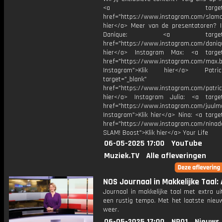
<a target="_bl
href="https://www.instagram.com/slamoff
hier</a> Meer van de presentatoren? 
Danique: <a target="_
href="https://www.instagram.com/daniq
hier</a> Instagram Max: <a target=
href="https://www.instagram.com/max.b
Instagram">Klik hier</a> Patr
target="_blank"
href="https://www.instagram.com/patric
hier</a> Instagram Julia: <a target
href="https://www.instagram.com/juulm
Instagram">Klik hier</a> Nina: <a targe
href="https://www.instagram.com/ninad
SLAM! Boost">Klik hier</a> Your Life
06-05-2025 17:00
YouTube
Muziek.TV
Alle afleveringen
NOS Journaal in Makkelijke Taal: 
Journaal in makkelijke taal met extra ui
een rustig tempo. Met het laatste nieu
weer.
06-05-2025 17:00
NPO1
Nieuws