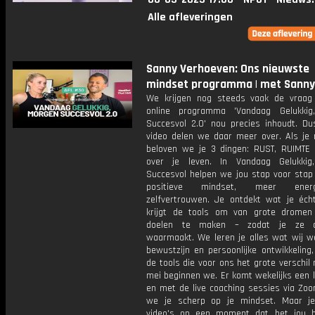
Alle afleveringen
Sanny Verhoeven: Ons nieuwste
mindset programma | met Sanny
We krijgen nog steeds vaak de vraa
online programma 'Vandaag Gelukkig
Succesvol 2.0' nou precies inhoudt. Du
video delen we daar meer over. Als je
beloven we je 3 dingen: RUST, RUIMTE
over je leven. In Vandaag Gelukkig
Succesvol helpen we jou stap voor stap
positieve mindset, meer ene
zelfvertrouwen. Je ontdekt wat je écht
krijgt de tools om van grote dromen
doelen te maken – zodat je ze 
waarmaakt. We leren je alles wat wij w
bewustzijn en persoonlijke ontwikkeling
de tools die voor ons het grote verschil
mei beginnen we. Er komt wekelijks een l
en met de live coaching sessies via Zo
we je scherp op je mindset. Maar je
video's op een moment dat het jou 