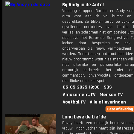
Bij Andy in de Auto!
Vandaag stappen Gordon en Andy sam
auto voor een rit vol humor en 
gesprekken. Ze blikken terug op vakanti
opvallende anekdotes over familie, 
verlies, en schromen niet om stevige uit
doen over het Eurovisie Songfestival. T
lachen door bespreken ze ook s
onderwerpen als rouw, vermoeidheid
worden. Ondertussen ontstaat het idee
nieuw programma waarin ze mensen will
met uiterlijke en persoonlijke stru
natuurlijk ontbreekt het niet a
commentaar, onverwachte ontboezem
een flinke dosis zelfspot.
06-05-2025 19:30
SBS
Amusement.TV
Mensen.TV
Voetbal.TV
Alle afleveringen
Lang Leve de Liefde
Davey heeft een duidelijk beeld van de
vrouw. Maar Esther heeft zijn interesse
beetje gewekt. Nadine en Raymond bet