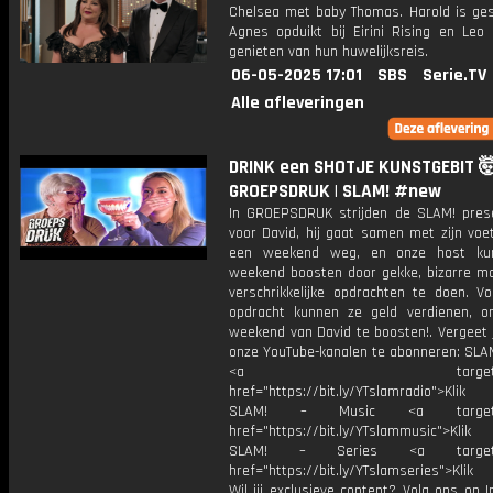
Chelsea met baby Thomas. Harold is ges
Agnes opduikt bij Eirini Rising en Leo 
genieten van hun huwelijksreis.
06-05-2025 17:01
SBS
Serie.TV
Alle afleveringen
DRINK een SHOTJE KUNSTGEBIT 🤯
GROEPSDRUK | SLAM! #new
In GROEPSDRUK strijden de SLAM! pres
voor David, hij gaat samen met zijn voe
een weekend weg, en onze host kun
weekend boosten door gekke, bizarre ma
verschrikkelijke opdrachten te doen. Vo
opdracht kunnen ze geld verdienen, 
weekend van David te boosten!. Vergeet 
onze YouTube-kanalen te abonneren: SLAM
<a target="_bl
href="https://bit.ly/YTslamradio">Klik
SLAM! – Music <a target="_
href="https://bit.ly/YTslammusic">Klik
SLAM! – Series <a target="
href="https://bit.ly/YTslamseries">Klik
Wil jij exclusieve content? Volg ons op 