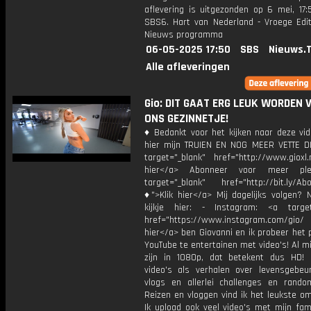
aflevering is uitgezonden op 6 mei, 17:
SBS6. Hart van Nederland - Vroege Edit
Nieuws programma
06-05-2025 17:50
SBS
Nieuws.
Alle afleveringen
Gio: DIT GAAT ERG LEUK WORDEN 
ONS GEZINNETJE!
♦ Bedankt voor het kijken naar deze vid
hier mijn TRUIEN EN NOG MEER VETTE D
target="_blank" href="http://www.gioxl.
hier</a> Abonneer voor meer ple
target="_blank" href="http://bit.ly/Ab
♦">Klik hier</a> Mij dagelijks volgen?
kijkje hier: - Instagram: <a target
href="https://www.instagram.com/gio/
hier</a> ben Giovanni en ik probeer het 
YouTube te entertainen met video's! Al mi
zijn in 1080p, dat betekent dus HD! 
video's als verhalen over levensgebeur
vlogs en allerlei challenges en rando
Reizen en vloggen vind ik het leukste o
Ik upload ook veel video's met mijn fam