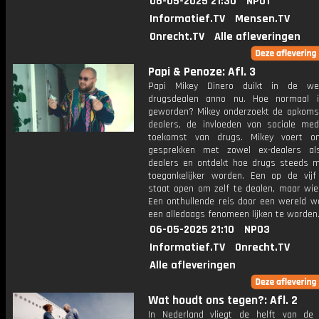
06-05-2025 21:30
NPO1
Informatief.TV
Mensen.TV
Onrecht.TV
Alle afleveringen
Papi & Penoze: Afl. 3
Papi Mikey Dinero duikt in de we
drugsdealen anno nu. Hoe normaal i
geworden? Mikey onderzoekt de opkoms
dealers, de invloeden van sociale me
toekomst van drugs. Mikey voert on
gesprekken met zowel ex-dealers al
dealers en ontdekt hoe drugs steeds ma
toegankelijker worden. Een op de vijf
staat open om zelf te dealen, maar wie 
Een onthullende reis door een wereld w
een alledaags fenomeen lijken te worden
06-05-2025 21:10
NPO3
Informatief.TV
Onrecht.TV
Alle afleveringen
Wat houdt ons tegen?: Afl. 2
In Nederland vliegt de helft van de 