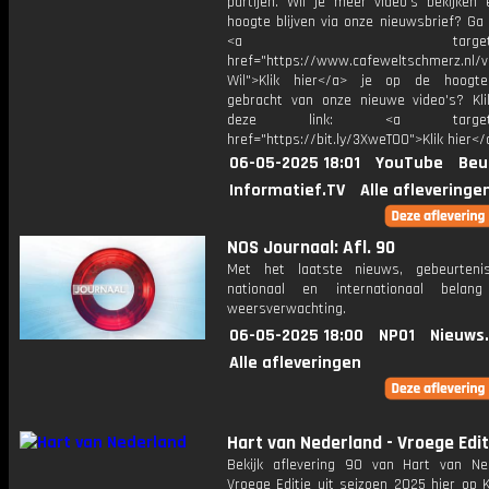
partijen. Wil je meer video's bekijken
hoogte blijven via onze nieuwsbrief? Ga
<a target="_bl
href="https://www.cafeweltschmerz.nl/v
Wil">Klik hier</a> je op de hoogt
gebracht van onze nieuwe video's? Kl
deze link: <a target="_
href="https://bit.ly/3XweTO0">Klik hier</
06-05-2025 18:01
YouTube
Beu
Informatief.TV
Alle afleveringe
NOS Journaal: Afl. 90
Met het laatste nieuws, gebeurteni
nationaal en internationaal bela
weersverwachting.
06-05-2025 18:00
NPO1
Nieuws
Alle afleveringen
Hart van Nederland - Vroege Edit
Bekijk aflevering 90 van Hart van Ne
Vroege Editie uit seizoen 2025 hier op 