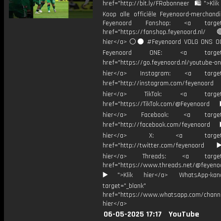
href="http://bit.ly/FRabonneer 🛍">Klik
Koop alle officiële Feyenoord-merchandi
Feyenoord Fanshop: <a target="
href="https://fanshop.feyenoord.nl/
hier</a> ⚪️⚫ #Feyenoord VOLG ONS OO
Feyenoord ONE: <a target="
href="https://go.feyenoord.nl/youtube-on
hier</a> Instagram: <a target=
href="http://instagram.com/feyenoord
hier</a> TikTok: <a target="
href="https://TikTok.com/@Feyenoord
hier</a> Facebook: <a target="
href="http://facebook.com/feyenoord
hier</a> X: <a target="_
href="http://twitter.com/feyenoord
hier</a> Threads: <a target="
href="https://www.threads.net/@feyeno
▶️">Klik hier</a> WhatsApp-kan
target="_blank"
href="https://www.whatsapp.com/chann
hier</a>
06-05-2025 17:17
YouTube