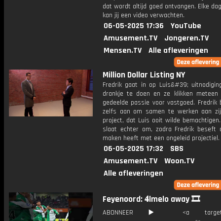
dat wordt altijd goed ontvangen. Elke da
kan jij een video verwachten.
06-05-2025 17:36
YouTube
Amusement.TV
Jongeren.TV
Mensen.TV
Alle afleveringen
Million Dollar Listing NY
Fredrik gaat in op Luis&#39; uitnodigi
drankje te doen en ze klikken meteen
gedeelde passie voor vastgoed. Fredrik 
zelfs aan om samen te werken aan zij
project, dat Luis ooit wilde bemachtigen
slaat echter om, zodra Fredrik beseft d
maken heeft met een ongeleid projectiel.
06-05-2025 17:32
SBS
Amusement.TV
Woon.TV
Alle afleveringen
Feyenoord: 𝟒lmelo away 🎞️
ABONNEER ▶️ <a target="_