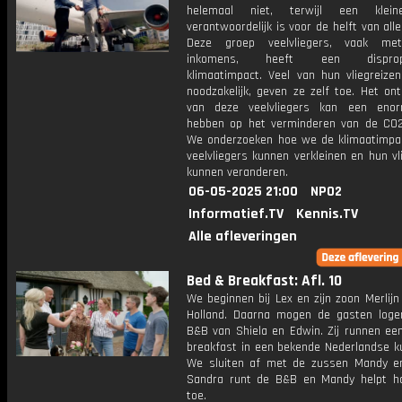
helemaal niet, terwijl een klei
verantwoordelijk is voor de helft van alle
Deze groep veelvliegers, vaak me
inkomens, heeft een dispropor
klimaatimpact. Veel van hun vliegreizen
noodzakelijk, geven ze zelf toe. Het on
van deze veelvliegers kan een enor
hebben op het verminderen van de CO2-
We onderzoeken hoe we de klimaatimpa
veelvliegers kunnen verkleinen en hun v
kunnen veranderen.
06-05-2025 21:00
NPO2
Informatief.TV
Kennis.TV
Alle afleveringen
Bed & Breakfast: Afl. 10
We beginnen bij Lex en zijn zoon Merlijn
Holland. Daarna mogen de gasten loge
B&B van Shiela en Edwin. Zij runnen ee
breakfast in een bekende Nederlandse ku
We sluiten af met de zussen Mandy e
Sandra runt de B&B en Mandy helpt h
toe.