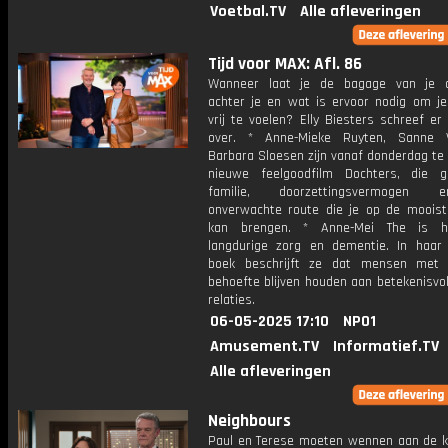
Voetbal.TV
Alle afleveringen
Tijd voor MAX: Afl. 86
Wanneer laat je de bagage van je o
achter je en wat is ervoor nodig om je 
vrij te voelen? Elly Biesters schreef e
over. * Anne-Mieke Ruyten, Sanne 
Barbara Sloesen zijn vanaf donderdag te 
nieuwe feelgoodfilm Dochters, die 
familie, doorzettingsvermogen
onverwachte route die je op de mooist
kan brengen. * Anne-Mei The is ho
langdurige zorg en dementie. In haar
boek beschrijft ze dat mensen met 
behoefte blijven houden aan betekenisvol
relaties.
06-05-2025 17:10
NPO1
Amusement.TV
Informatief.TV
Alle afleveringen
Neighbours
Paul en Terese moeten wennen aan de 