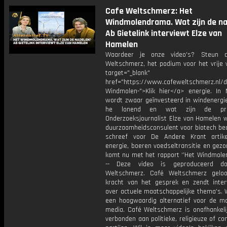
Cafe Weltschmerz: Het
Windmolendrama. Wat zijn de n
Ab Gietelink interviewt Elze van
Hamelen
Waardeer je onze video's? Steun 
Weltschmerz, het podium voor het vrije 
target="_blank"
href="https://www.cafeweltschmerz.nl/
Windmolen-">Klik hier</a> energie. In 
wordt zwaar geïnvesteerd in windenergie
he lonend en wat zijn de pro
Onderzoeksjournalist Elze van Hamelen w
duurzaamheidsconsulent voor biotech bedr
schreef voor De Andere Krant artik
energie, boeren voedseltransitie en gez
komt nu met het rapport ‘’Het Windmolen
-- Deze video is geproduceerd d
Weltschmerz. Café Weltschmerz gelo
kracht van het gesprek en zendt inter
over actuele maatschappelijke thema's. 
een hoogwaardig alternatief voor de m
media. Café Weltschmerz is onafhankelij
verbonden aan politieke, religieuze of c