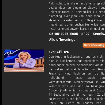
Aziatische tuin, die er in de lente sproo
uitziet door de bloeiende blauwe re
Gelderse rozen. * Steenbakker Els nee
plotseling overlijden van haar man i
kleinste steenfabriek van België over.
maakt ze op ambachtelijke wijze st
historische gebouwen, kerken en abdijen i
06-05-2025 19:05
NPO2
Kennis
Alle afleveringen
Eva: Afl. 126
Den Haag in lockdown en ons luchtruim
slot. In juni komen regeringsleiders bi
onderhandelen over de toekomst van de
bespreken het met Maarten van Ross
Frank en Nine Kooiman van de Ned
Politiebond. * Deze week beg
wereldberoemde Mahlerfestival in A
Waarom was ons land zo belangrijk
Oostenrijks-Tsjechische componist Gusta
Tijl Beckand vertelt zijn verhaal. * Ze zi
collega's en grote liefde. Al decennial
Carry en Geert-Jan Knoops een s