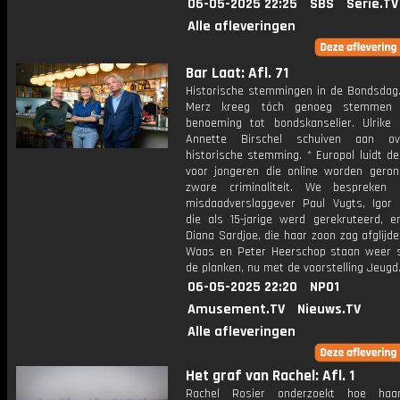
06-05-2025 22:25
SBS
Serie.TV
Alle afleveringen
Bar Laat: Afl. 71
Historische stemmingen in de Bondsdag. 
Merz kreeg tóch genoeg stemmen
benoeming tot bondskanselier. Ulrike
Annette Birschel schuiven aan o
historische stemming. * Europol luidt d
voor jongeren die online worden geron
zware criminaliteit. We bespreken
misdaadverslaggever Paul Vugts, Igor
die als 15-jarige werd gerekruteerd, 
Diana Sardjoe, die haar zoon zag afglijde
Waas en Peter Heerschop staan weer
de planken, nu met de voorstelling Jeugd
06-05-2025 22:20
NPO1
Amusement.TV
Nieuws.TV
Alle afleveringen
Het graf van Rachel: Afl. 1
Rachel Rosier onderzoekt hoe haar