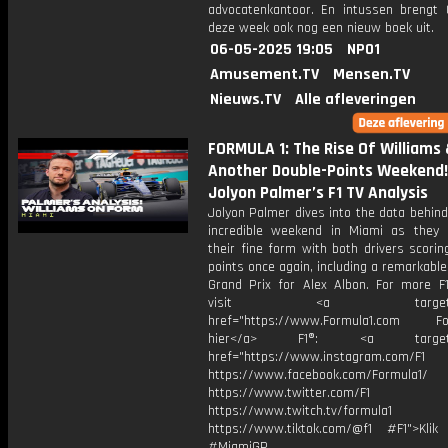
advocatenkantoor. En intussen brengt 
deze week ook nog een nieuw boek uit.
06-05-2025 19:05
NPO1
Amusement.TV
Mensen.TV
Nieuws.TV
Alle afleveringen
FORMULA 1: The Rise Of Williams
Another Double-Points Weekend! 
Jolyon Palmer’s F1 TV Analysis
Jolyon Palmer dives into the data behind
incredible weekend in Miami as they 
their fine form with both drivers scorin
points once again, including a remarkable
Grand Prix for Alex Albon. For more F1
visit <a target="_b
href="https://www.Formula1.com Fol
hier</a> F1®: <a target="_
href="https://www.instagram.com/F1
https://www.facebook.com/Formula1/
https://www.twitter.com/F1
https://www.twitch.tv/formula1
https://www.tiktok.com/@f1 #F1">Klik
#MiamiGP