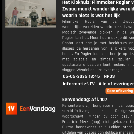
Het Klokhuis: Filmmaker Rogier 
Zwaag maakt wonderlijke werel
waarin niets is wat het lijk
Filmmaker Rogier van der Zwaa
wonderlijke werelden waarin niets is wat 
Magisch zwevende blokken, in de we
Rogier kan het. Maar hoe maak je dit so
Sosha leert hoe je met beeldtrucs en
illusies de hersenen van je kijkers vo
houdt. En Rogier laat zien hoe je op de
met spiegels en simpele spullen 
spectaculaire beelden kunt maken. In 
vloggen Wendel en Liza over magie.
06-05-2025 18:45
NPO3
Informatief.TV
Alle afleveringe
EenVandaag: Afl. 107
Kersentelers zijn bang voor minder oogs
suzuki-fruitvlieg * Reizigersorg
waarschuwt: 'Minder ov door bezuini
Friedrich Merz (nog) niet gekozen t
Duitse bondskanselier * Leiden stop
uitdelen van boetes aan dakloze mensen