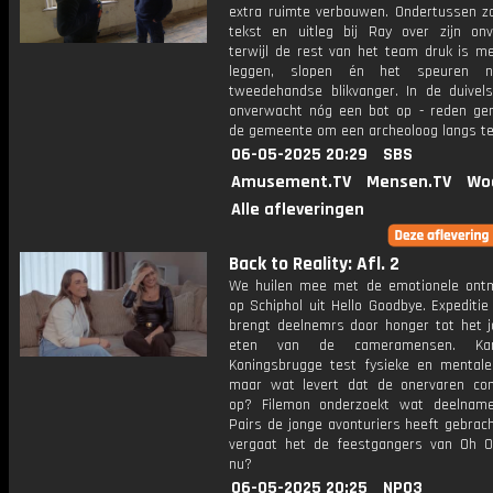
extra ruimte verbouwen. Ondertussen z
tekst en uitleg bij Ray over zijn onv
terwijl de rest van het team druk is me
leggen, slopen én het speuren 
tweedehandse blikvanger. In de duivels
onverwacht nóg een bot op - reden ge
de gemeente om een archeoloog langs te
06-05-2025 20:29
SBS
Amusement.TV
Mensen.TV
Wo
Alle afleveringen
Back to Reality: Afl. 2
We huilen mee met de emotionele ont
op Schiphol uit Hello Goodbye. Expediti
brengt deelnemrs door honger tot het j
eten van de cameramensen. K
Koningsbrugge test fysieke en mentale
maar wat levert dat de onervaren c
op? Filemon onderzoekt wat deelnam
Pairs de jonge avonturiers heeft gebrac
vergaat het de feestgangers van Oh 
nu?
06-05-2025 20:25
NPO3