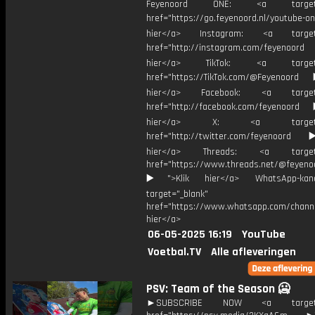
Feyenoord ONE: <a target="
href="https://go.feyenoord.nl/youtube-on
hier</a> Instagram: <a target=
href="http://instagram.com/feyenoord
hier</a> TikTok: <a target="
href="https://TikTok.com/@Feyenoord
hier</a> Facebook: <a target="
href="http://facebook.com/feyenoord
hier</a> X: <a target="_
href="http://twitter.com/feyenoord
hier</a> Threads: <a target="
href="https://www.threads.net/@feyeno
▶️">Klik hier</a> WhatsApp-kan
target="_blank"
href="https://www.whatsapp.com/chann
hier</a>
06-05-2025 16:19
YouTube
Voetbal.TV
Alle afleveringen
PSV: Team of the Season 🥶
►SUBSCRIBE NOW <a target="