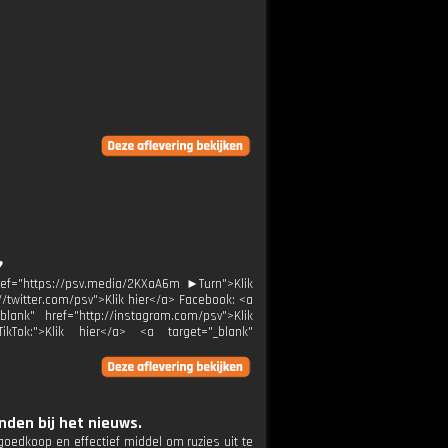
️
ref="https://psv.media/2KXaA6m ►Turn">Klik
://twitter.com/psv">Klik hier</a> Facebook: <a
blank" href="http://instagram.com/psv">Klik
ikTok:">Klik hier</a> <a target="_blank"
den bij het nieuws.
goedkoop en effectief middel om ruzies uit te