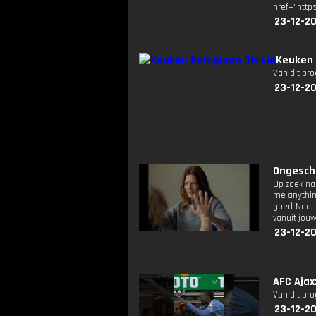
href="http
23-12-2
Keuken 
Van dit pr
23-12-2
Ongeschr
Op zoek na
me anythin
goed Neder
vanuit jou
23-12-2
AFC Ajax
Van dit pr
23-12-2