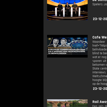
Spelers: Jo
23-12-2
Cafe Wel
Waardeer
href="htt
beïnvloede
blind te b
wat er nog
sporen uit
bekomen va
State cent
interview
Weltschmer
hoogte bli
op de hoog
23-12-2
Rail Away
Een reis d