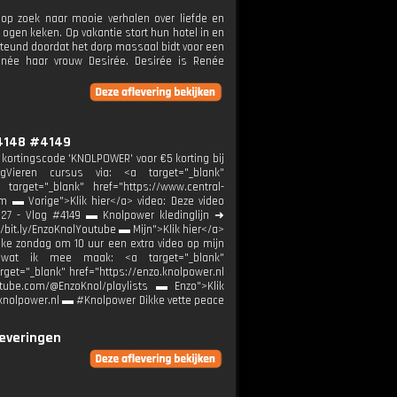
 op zoek naar mooie verhalen over liefde en
 ogen keken. Op vakantie stort hun hotel in en
esteund doordat het dorp massaal bidt voor een
Renée haar vrouw Desirée. Desirée is Renée
#4148 #4149
kortingscode 'KNOLPOWER' voor €5 korting bij
ligVieren cursus via: <a target="_blank"
a target="_blank" href="https://www.central-
m ▬ Vorige">Klik hier</a> video: Deze video
7:27 - Vlog #4149 ▬ Knolpower kledinglijn ➜
//bit.ly/EnzoKnolYoutube ▬ Mijn">Klik hier</a>
ke zondag om 10 uur een extra video op mijn
wat ik mee maak: <a target="_blank"
rget="_blank" href="https://enzo.knolpower.nl
outube.com/@EnzoKnol/playlists ▬ Enzo">Klik
k@knolpower.nl ▬ #Knolpower Dikke vette peace
leveringen