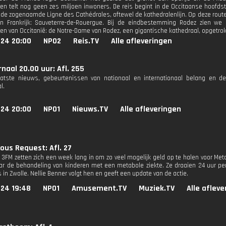
en telt nog geen zes miljoen inwoners. De reis begint in de Occitaanse hoofdst
 de zogenaamde Ligne des Cathédrales, oftewel de kathedralenlijn. Op deze rout
an Frankrijk: Sauveterre-de-Rouergue. Bij de eindbestemming Rodez zien w
 van Occitanië: de Notre-Dame van Rodez, een gigantische kathedraal, opgetrok
024 20:00
NPO2
Reis.TV
Alle afleveringen
naal 20.00 uur: Afl. 255
aatste nieuws, gebeurtenissen van nationaal en internationaal belang en d
l.
024 20:00
NPO1
Nieuws.TV
Alle afleveringen
ous Request: Afl. 27
n 3FM zetten zich een week lang in om zo veel mogelijk geld op te halen voor M
r de behandeling van kinderen met een metabole ziekte. Ze draaien 24 uur per
 in Zwolle. Nellie Benner volgt hen en geeft een update van de actie.
024 19:48
NPO1
Amusement.TV
Muziek.TV
Alle aflev