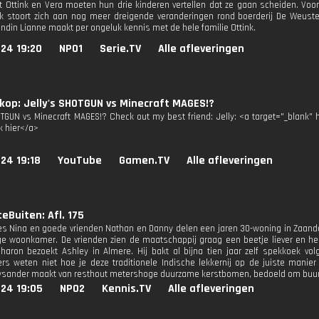
t Ottink en Vera moeten hun drie kinderen vertellen dat ze gaan scheiden. Voor
 stoort zich aan nog meer dreigende veranderingen rond boerderij De Weuste 
endin Lianne maakt per ongeluk kennis met de hele familie Ottink.
24 19:20
NPO1
Serie.TV
Alle afleveringen
op: Jelly's SHOTGUN vs Minecraft MAGES!?
OTGUN vs Minecraft MAGES!? Check out my best friend: Jelly: <a target="_blank"
k hier</a>
24 19:18
YouTube
Gamen.TV
Alle afleveringen
eBuiten: Afl. 175
s Nina en goede vrienden Nathan en Danny delen een jaren 30-woning in Zaandam
ge woonkamer. De vrienden zien de maatschappij graag een beetje liever en he
haron bezoekt Ashley in Almere. Hij bakt al bijna tien jaar zelf spekkoek vo
rs weten niet hoe je deze traditionele Indische lekkernij op de juiste manier
Lysander maakt van resthout metershoge duurzame kerstbomen, bedoeld om buur
024 19:05
NPO2
Kennis.TV
Alle afleveringen