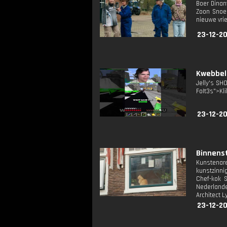
Boer Dinan
Zoon Snoek
nieuwe vri
23-12-20
Kwebbelk
Jelly's SH
FoIt3s">Kli
23-12-20
Binnenst
Kunstenare
kunstzinni
Chef-kok S
Nederlande
Architect 
23-12-2