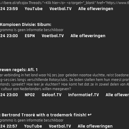
s://bere.al/afcajax Threads:">Klik hier</a> <a target="_blank" href="https://www.
024 23:59
YouTube
Voetbal.TV
Alle afleveringen
Kampioen Divisie: Sibum:
ogramma is geen informatie beschikbaar
024 23:00
ESPN
Voetbal.TV
Alle afleveringen
even regels: Afl. 1
ar verbinding in het land waar hij zes jaar geleden naartoe vluchtte, reist Soeda
g-sessies langs verschillende Rotaryclubs. De leden stellen hem hun meest pran
lands spreekt? Hoe leer je vluchten? Hoe komt het dat ze in zoveel delen van A
w cultuur aan Nederlanders willen meegeven?
024 23:00
NPO2
Geloof.TV
Informatief.TV
Alle afleve
: Bertrand Traoré with a trademark finish! ↩️
ogramma is geen informatie beschikbaar
024 22:57
YouTube
Voetbal.TV
Alle afleveringen