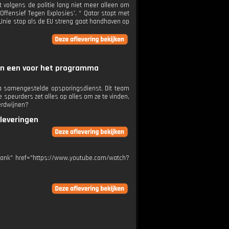
t volgens de politie lang niet meer alleen om
Offensief Tegen Explosies'. * Qatar stopt met
e Unie stop als de EU streng gaat handhaven op
van een voor het programma
a samengestelde opsporingsdienst. Dit team
 speurders zet alles op alles om ze te vinden,
verdwijnen?
fleveringen
blank" href="https://www.youtube.com/watch?