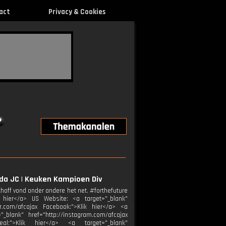
act
Privacy & Cookies
Roda JC | Keuken Kampioen Div
khoff vond onder andere het net. #forthefuture
 hier</a> US Website: <a target="_blank"
ter.com/afcajax Facebook:">Klik hier</a> <a
"_blank" href="http://instagram.com/afcajax
Real:">Klik hier</a> <a target="_blank"