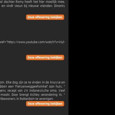
al dochter Romy heeft het hier moeilijk mee.
en vindt steun bij nieuwe vrienden. Dinants
 href="https://www.youtube.com/watch?v=VIyl-
. Elke dag zijn ze te vinden in de knusse en
bben een 'Fietsenweggeefwinkel' aan huis. *
lgens recept van z'n Indonesische oma. Veel
 maakt. Daar brengt Ashley verandering in. *
tbewoners in Rotterdam te verenigen.