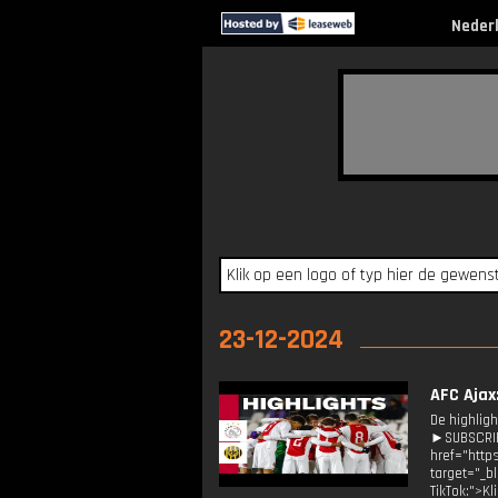
Neder
23-12-2024
AFC Ajax
De highlig
►SUBSCRIB
href="http
target="_b
TikTok:">