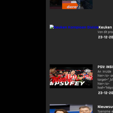
Keuken 
Van dit pr
23-12-2
PSV: INS
An Inside 
hier</a> o
target="_b
hier</a> 
href="http
23-12-20
Nieuwsuu
Toename ex