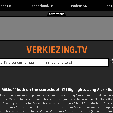
land.FM
Nederland.TV
Podcast.NL
Cont
VERKIEZING.TV
: Rijkhoff back on the scoresheet! ⚽️ | Highlights Jong Ajax - 
hts van het Keuken Kampioen Divisie-duel tussen Jong Ajax en Roda JC. Julian Rij
E NOW <a target="_blank" href="http://ajax.ms/subscribe ►FOLLOW">Klik
s://www.ajax.nl Twitter:">Klik hier</a> <a target="_blank" href="http://twit
lank" href="http://facebook.com/afcajax Instagram:">Klik hier</a> <a target=
Klik hier</a> <a target="_blank" href="http://tiktok.com/@afcajax Be