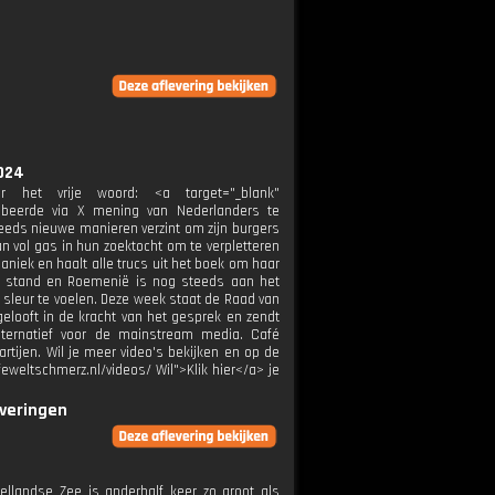
024
het vrije woord: <a target="_blank"
robeerde via X mening van Nederlanders te
eeds nieuwe manieren verzint om zijn burgers
n vol gas in hun zoektocht om te verpletteren
aniek en haalt alle trucs uit het boek om haar
pig stand en Roemenië is nog steeds aan het
 sleur te voelen. Deze week staat de Raad van
elooft in de kracht van het gesprek en zendt
lternatief voor de mainstream media. Café
rtijen. Wil je meer video's bekijken en op de
eweltschmerz.nl/videos/ Wil">Klik hier</a> je
everingen
ellandse Zee is anderhalf keer zo groot als