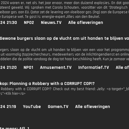
n 2024 waren er, net als het jaar ervoor, meer dan duizend explosies. En dat gaa
ateerd geweld. Wij spraken met Carola Schouten, voorzitter van dit 'Strategisch 
loeibaar gas aan EU. Qatar zet de levering van vloeibaar gas (lng) aan de Europes
Europese wet. Te gast is: energie-expert Jilles van den Beukel.
24 21:30
NPO2
Nieuws.TV
Alle afleveringen
Gewone burgers slaan op de vlucht om uit handen te blijven 
gers slaan op de vlucht om uit handen te blijven van een voor het programm
uit voormalig (top)rechercheurs, medewerkers van de inlichtingendienst en online
iddelen die de politie vandaag de dag tot haar beschikking heeft. Kun je zomaar 
24 21:20
NPO1
Amusement.TV
Informatief.TV
Alle a
kop: Planning a Robbery with a CORRUPT COP!?
 Robbery with a CORRUPT COP!? Check out my best friend: Jelly: <a target="_
3s">Klik hier</a>
24 21:19
YouTube
Gamen.TV
Alle afleveringen
te mens: Afl. 1