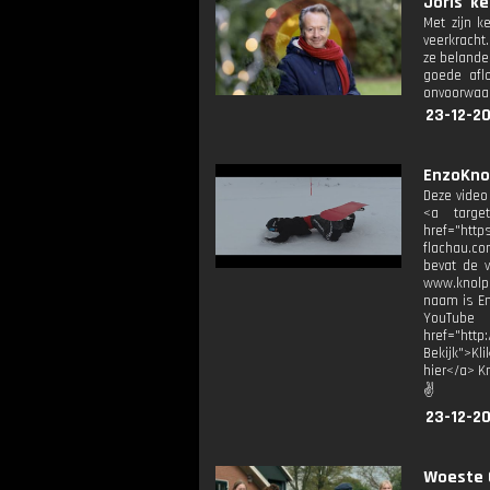
Joris' k
Met zijn k
veerkracht
ze belande
goede afl
onvoorwaard
23-12-2
EnzoKno
Deze video
<a target
href="http
flachau.co
bevat de v
www.knolpo
naam is En
YouTube 
href="http
Bekijk">Kl
hier</a> K
✌
23-12-20
Woeste G