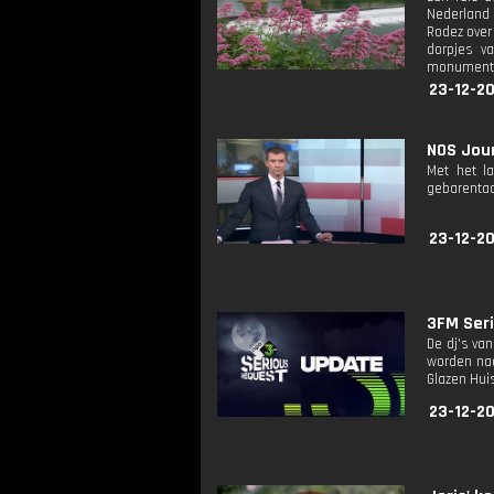
Nederland 
Rodez over
dorpjes v
monumenten
23-12-2
NOS Jour
Met het l
gebarentaa
23-12-2
3FM Seri
De dj's va
worden naa
Glazen Huis
23-12-2