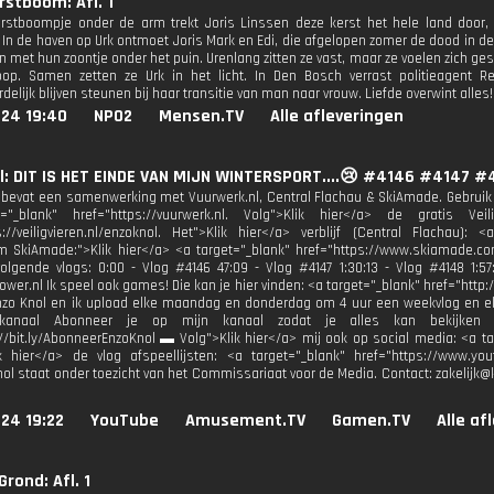
erstboom: Afl. 1
erstboompje onder de arm trekt Joris Linssen deze kerst het hele land door,
. In de haven op Urk ontmoet Joris Mark en Edi, die afgelopen zomer de dood in de
n met hun zoontje onder het puin. Urenlang zitten ze vast, maar ze voelen zich g
oop. Samen zetten ze Urk in het licht. In Den Bosch verrast politieagent 
elijk blijven steunen bij haar transitie van man naar vrouw. Liefde overwint alles!
024 19:40
NPO2
Mensen.TV
Alle afleveringen
l: DIT IS HET EINDE VAN MIJN WINTERSPORT....😢 #4146 #4147 
 bevat een samenwerking met Vuurwerk.nl, Central Flachau & SkiAmade. Gebruik 
="_blank" href="https://vuurwerk.nl. Volg">Klik hier</a> de gratis Vei
s://veiligvieren.nl/enzoknol. Het">Klik hier</a> verblijf (Central Flachau): <
m SkiAmade:">Klik hier</a> <a target="_blank" href="https://www.skiamade.co
olgende vlogs: 0:00 - Vlog #4146 47:09 - Vlog #4147 1:30:13 - Vlog #4148 1:5
wer.nl Ik speel ook games! Die kan je hier vinden: <a target="_blank" href="http:
zo Knol en ik upload elke maandag en donderdag om 4 uur een weekvlog en el
kanaal Abonneer je op mijn kanaal zodat je alles kan bekijken 
://bit.ly/AbonneerEnzoKnol ▬ Volg">Klik hier</a> mij ook op social media: <a ta
ik hier</a> de vlog afspeellijsten: <a target="_blank" href="https://www.y
nol staat onder toezicht van het Commissariaat voor de Media. Contact: zakelij
24 19:22
YouTube
Amusement.TV
Gamen.TV
Alle af
rond: Afl. 1