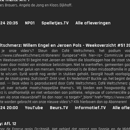
es Brauers, Angela de Jong en Klaas Dijkhoff.
024 20:35
NPO1
Spelletjes.TV
Alle afleveringen
tschmerz: Willem Engel en Jeroen Pols - Weekoverzicht #51 2
 je onze video's? Steun dan Café Weltschmerz, het podium voor 
ps://www.cafeweltschmerz.nl/doneren/ Europese">Klik hier</a> Commissie p
n Weekoverzicht 51 begint met Jeroen en Willem die blootleggen hoe de staat st
eroven door middel van eindeloze belastingen. Niet te overtreffen, gemeenten gaa
 over is van het geluk van mensen. Internationaal is de Biden misdaadfamilie in p
 te wissen. Syrië wordt nog verder in stukken gehakt, Georgië houdt voorlo
n de staatsgreep. Duitsland? Zinkt snel. En Nederland? Buckle up, het begint de
raal. --- Deze video is geproduceerd door Café Weltschmerz. Café Weltschmerz g
s uit over actuele maatschappelijke thema's. Wij bieden een hoogwaardig a
z is onafhankelijk en niet verbonden aan politieke, religieuze of commerciële pa
jven via onze nieuwsbrief? Ga dan naar: <a target="_blank" href="https://www.caf
te worden gebracht van onze nieuwe video's? Klik hierboven dan op Abonneren!
024 20:00
YouTube
Beurs.TV
Informatief.TV
Alle afl
: Afl. 12
oor de Franse regio Occitanië. Het gebied dat grenst aan Spanje en de Midd