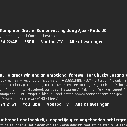
Kampioen Divisie: Samenvatting Jong Ajax - Roda JC
ogramma is geen informatie beschikbaar
024 22:45
ESPN
Voetbal.TV
Alle afleveringen
IDE | A great win and an emotional farewell for Chucky Lozano ♥
look at PSV - Feyenoord (Eredivisie). ►SUBSCRIBE NOW <a target="_blank" h
n notifications (Hit the bell!) ►FOLLOW US Twitter: <a target="_blank" href="http
lank" href="http://facebook.com/psv Instagram:">Klik hier</a> <a target="_
Snapchat: <a target="_blank" href="https://www.snapchat.com/add/psv T
s://www.tiktok.com/@psv">Klik hier</a>
24 21:51
YouTube
Voetbal.TV
Alle afleveringen
r brengt onafhankelijk, onpartijdig en ongebonden achtergron
plosies in 2024. Het plegen van een kleine aanslag met explosieven blijkt een 