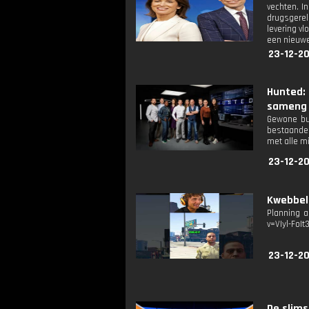
vechten. I
drugsgerel
levering v
een nieuwe 
23-12-20
Hunted: 
sameng
Gewone bur
bestaande 
met alle m
23-12-20
Kwebbel
Planning a
v=VIyl-FoIt
23-12-20
De slims