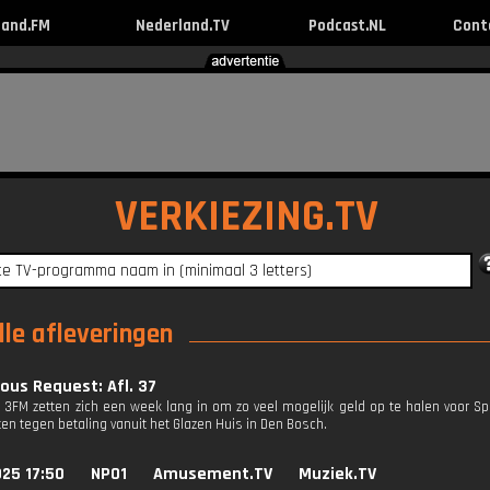
land.FM
Nederland.TV
Podcast.NL
Cont
VERKIEZING.TV
lle afleveringen
ous Request: Afl. 37
n 3FM zetten zich een week lang in om zo veel mogelijk geld op te halen voor Sp
en tegen betaling vanuit het Glazen Huis in Den Bosch.
25 17:50
NPO1
Amusement.TV
Muziek.TV