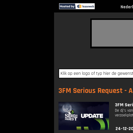
Neder
3FM Serious Request - A
3FM Seri
De dj's va
verzoekplat
24-12-20