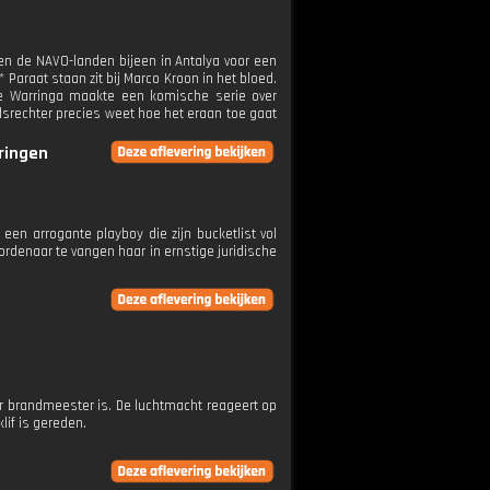
 de NAVO-landen bijeen in Antalya voor een
 Paraat staan zit bij Marco Kroon in het bloed.
Ilse Warringa maakte een komische serie over
dsrechter precies weet hoe het eraan toe gaat
eringen
 een arrogante playboy die zijn bucketlist vol
rdenaar te vangen haar in ernstige juridische
der brandmeester is. De luchtmacht reageert op
lif is gereden.