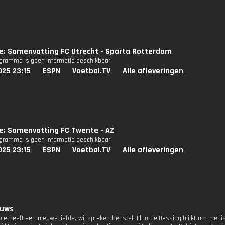
ie: Samenvatting FC Utrecht - Sparta Rotterdam
ogramma is geen informatie beschikbaar
025 23:15
ESPN
Voetbal.TV
Alle afleveringen
ie: Samenvatting FC Twente - AZ
ogramma is geen informatie beschikbaar
025 23:15
ESPN
Voetbal.TV
Alle afleveringen
euws
ace heeft een nieuwe liefde, wij spreken het stel. Floortje Dessing blijkt om med