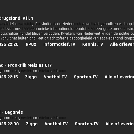
drugsland: Afl. 1
s relatief onschuldig. Dat vindt ook de Nederlandse overheid; gebruik en verkoop
at levert ons land een unieke internationale reputatie en een grote toeristenstr
ootschalige handel blijven verboden. Kwekers van Nederwiet krijgen de politie ov
 vanuit het buitenland. Met dit schizofrene gedoogbeleid verliest Nederland langz
025 22:20
NPO2
Informatief.TV
Kennis.TV
Alle afleve
d - Frankrijk Meisjes O17
ogramma is geen informatie beschikbaar
025 22:15
Ziggo
Voetbal.TV
Sporten.TV
Alle afleveri
al - Leganés
ogramma is geen informatie beschikbaar
025 22:00
Ziggo
Voetbal.TV
Sporten.TV
Alle afleveri