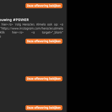
chouwing #PSVHER
ik hier</a> Volg Heracles Almelo ook op: <a
="https://www.instagram.com/heraclesalmelo
melo">Klik hier</a> <a target="_blank"
p