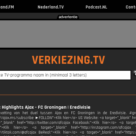
land.FM
Nederland.TV
Podcast.NL
Cont
VERKIEZING.TV
 Highlights Ajax - FC Groningen | Eredivisie
atting van het duel tussen Ajax en FC Groningen in de Eredivisie. #g
://ajax.ms/subscribe ►FOLLOW">Klik hier</a> US Website: <a target="_blank" href
"_blank" href="http://twitter.com/afcajax Facebook:">Klik hier</a> <a target
:">Klik hier</a> <a target="_blank" href="http://instagram.com/afcajax 
://tiktok.com/@afcajax BeReal:">Klik hier</a> <a target="_blank" href="https: