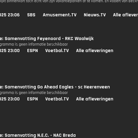
s lijkt binnenkort tóch echt van zijn vakantieparken af te komen. En Robèrt van Beckh
025 23:06
SBS
Amusement.TV
Nieuws.TV
Alle afleve
ie: Samenvatting Feyenoord - RKC Waalwijk
ogramma is geen informatie beschikbaar
025 23:00
ESPN
Voetbal.TV
Alle afleveringen
ie: Samenvatting Go Ahead Eagles - sc Heerenveen
ogramma is geen informatie beschikbaar
025 23:00
ESPN
Voetbal.TV
Alle afleveringen
ie: Samenvatting N.E.C. - NAC Breda