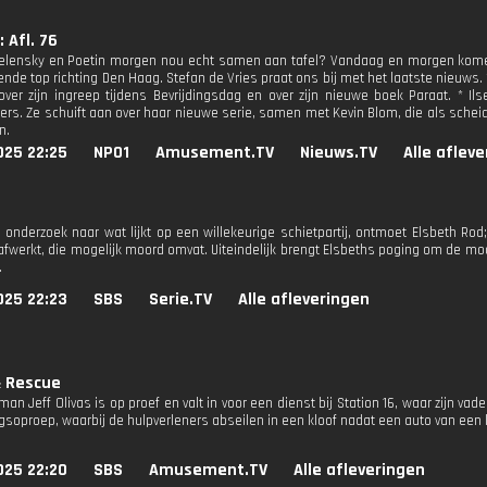
 Afl. 76
elensky en Poetin morgen nou echt samen aan tafel? Vandaag en morgen komen
nde top richting Den Haag. Stefan de Vries praat ons bij met het laatste nieuws. *
t over zijn ingreep tijdens Bevrijdingsdag en over zijn nieuwe boek Paraat. * 
ers. Ze schuift aan over haar nieuwe serie, samen met Kevin Blom, die als schei
n.
025 22:25
NPO1
Amusement.TV
Nieuws.TV
Alle aflev
t onderzoek naar wat lijkt op een willekeurige schietpartij, ontmoet Elsbeth Rod;
afwerkt, die mogelijk moord omvat. Uiteindelijk brengt Elsbeths poging om de moo
.
025 22:23
SBS
Serie.TV
Alle afleveringen
& Rescue
n Jeff Olivas is op proef en valt in voor een dienst bij Station 16, waar zijn va
gsoproep, waarbij de hulpverleners abseilen in een kloof nadat een auto van een k
025 22:20
SBS
Amusement.TV
Alle afleveringen