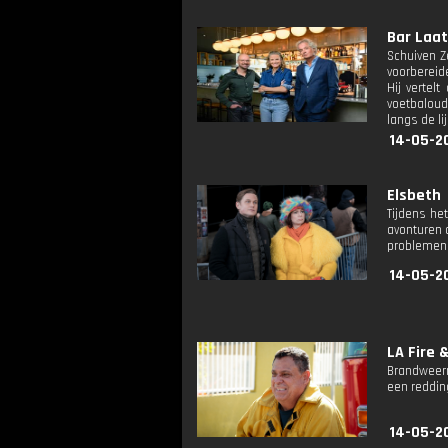
Bar Laat:
Schuiven Z
voorbereide
Hij vertel
voetbaloud
langs de lij
14-05-2
Elsbeth
Tijdens he
avonturen 
problemen
14-05-2
LA Fire 
Brandweerma
een reddin
14-05-2