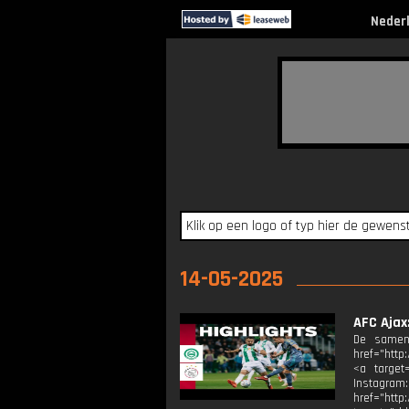
Neder
14-05-2025
AFC Ajax:
De samenv
href="http
<a target=
Instagram
href="http