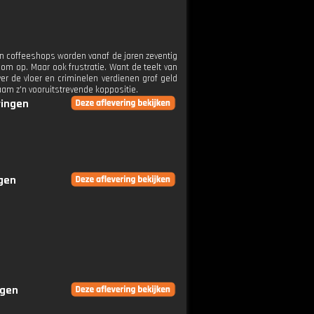
 in coffeeshops worden vanaf de jaren zeventig
oom op. Maar ook frustratie. Want de teelt van
er de vloer en criminelen verdienen grof geld
aam z'n vooruitstrevende koppositie.
ringen
ngen
ngen