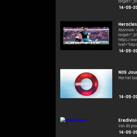
target="_b
14-05-2
Heracles
Abonneer o
target="_b
https://
href="http
14-05-2
NOS Jour
Met het la
14-05-2
Eredivis
Van dit pr
14-05-2