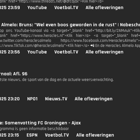
lank" href="https://www.threads.net/@afcajax">Klik hier</a>
025 23:59
YouTube
Voetbal.TV
Alle afleveringen
 Almelo: Bruns: "Wel even boos geworden in de rust" | Nabes
p ons YouTube-kanaal via <a target="_blank" href="http://bit.ly/2AMvIuk">Kl
lank" href="https://www.heracles.nl">Klik hier</a> <a target="_blank" href
www.twitter.com/heraclesalmelo https://www.facebook.com/HeraclesAl
s://www.TikTok.com/@heraclesalmelo">Klik hier</a> 📲 En de Heracles Almelo Ap
025 23:56
YouTube
Voetbal.TV
Alle afleveringen
naal: Afl. 96
atste nieuws, de sport van de dag en de actuele weersverwachting.
025 23:20
NPO1
Nieuws.TV
Alle afleveringen
ie: Samenvatting FC Groningen - Ajax
ogramma is geen informatie beschikbaar
025 23:15
ESPN
Voetbal.TV
Alle afleveringen