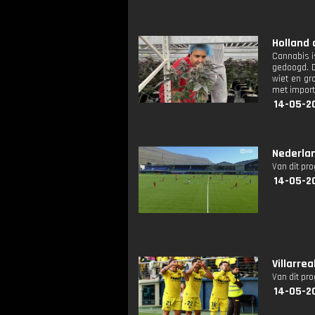
Holland 
Cannabis i
gedoogd. D
wiet en gr
met import
14-05-2
Nederlan
Van dit pr
14-05-2
Villarre
Van dit pr
14-05-2