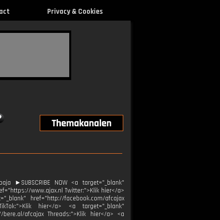
act
Privacy & Cookies
roaja ►SUBSCRIBE NOW <a target="_blank"
="https://www.ajax.nl Twitter:">Klik hier</a>
="_blank" href="http://facebook.com/afcajax
TikTok:">Klik hier</a> <a target="_blank"
//bere.al/afcajax Threads:">Klik hier</a> <a