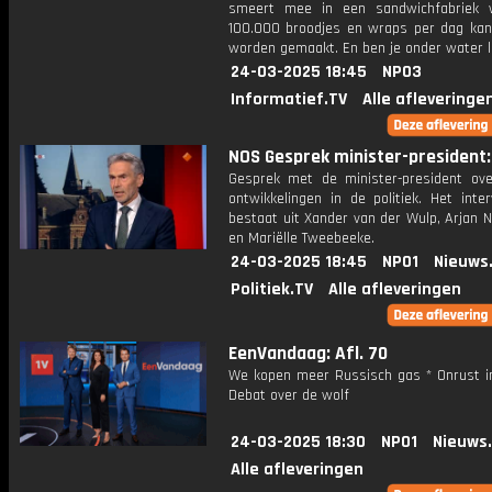
smeert mee in een sandwichfabriek 
100.000 broodjes en wraps per dag kant
worden gemaakt. En ben je onder water l
24-03-2025 18:45
NPO3
Informatief.TV
Alle afleveringe
NOS Gesprek minister-president: 
Gesprek met de minister-president ove
ontwikkelingen in de politiek. Het inte
bestaat uit Xander van der Wulp, Arjan 
en Mariëlle Tweebeeke.
24-03-2025 18:45
NPO1
Nieuws
Politiek.TV
Alle afleveringen
EenVandaag: Afl. 70
We kopen meer Russisch gas * Onrust in 
Debat over de wolf
24-03-2025 18:30
NPO1
Nieuws
Alle afleveringen