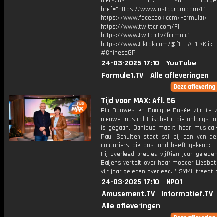
hier</a> F1®: <a target="_
href="https://www.instagram.com/F1
https://www.facebook.com/Formula1/
https://www.twitter.com/F1
https://www.twitch.tv/formula1
https://www.tiktok.com/@f1 #F1">Klik
#ChineseGP
24-03-2025 17:10
YouTube
Formule1.TV
Alle afleveringen
Tijd voor MAX: Afl. 56
Pia Douwes en Danique Dusée zijn te z
nieuwe musical Elisabeth, die onlangs i
is gegaan. Danique maakt haar musical-
Paul Schulten staat stil bij een van de
couturiers die ons land heeft gekend: E
Hij overleed precies vijftien jaar geleden
Baijens vertelt over haar moeder Liesbeth
vijf jaar geleden overleed. * SYML treedt 
24-03-2025 17:10
NPO1
Amusement.TV
Informatief.TV
Alle afleveringen