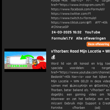
Follow">Klik hier</a> F1®: <a target
href="https://www.instagram.com/F1
https://www.facebook.com/Formula1/
https://www.twitter.com/F1
https://www.twitch.tv/formula1
https://www.tiktok.com/@f1 #F1">Klik
#ChineseGP
24-03-2025 16:32
YouTube
Formule1.TV
Alle afleveringen
vThorben: Raad Mijn Locatie = WI
💰
Word lid van dit kanaal en krijg to
speciale voordelen: <a target=
href="https://www.youtube.com/channel
Bedankt">Klik hier</a> voor het kijken 
Mijn Locatie = WIN GELD! In deze video
samen met @JessyKnijn en @Santino_Y
Thorben, beter bekend als "vThorben" en
dagelijks een gaming video om 16
Abonneer en zet het belletje aan om
missen! Gebruik mijn Support a Crea
Fortnite: vThorben (ad) Bu