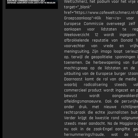
Weltschmerz, het podium voor het vrije 
target="_blank"
href="https://www.cafeweltschmerz.nl/
Groepsaankoop">Klik hier</a> voor
Europese Commissie overweegt zelf 
aankopen voor lidstaten te reg
Weekoverzicht 12 wordt ingegaa
afbrokkelende reputatie van Donald 
voorvechter van vrede en vrijh
meningsuiting. Zijn imago loopt serieu
op, terwijl de geopolitieke spanningen 
toenemen. De herbewapening van Eur
machtsgreep op de lidstaten en de f
uitbuiting van de Europese burger staan
Daarnaast komt de rol van de media
waarbij radicalisering steeds v
commercieel product wordt ingezet en po
bewust wordt aangewakke
afleidingsmanoeuvre. Ook de persvrijh
onder druk, met nieuwe richtlijn
rechtspraak die echte journalisten buit
Verder krijgt de kwestie rond volgnum
steeds meer aandacht. Na de Maggiora-z
nu ook in de zaak-Engel aangifte g
hernummeringsfraude, wat de 