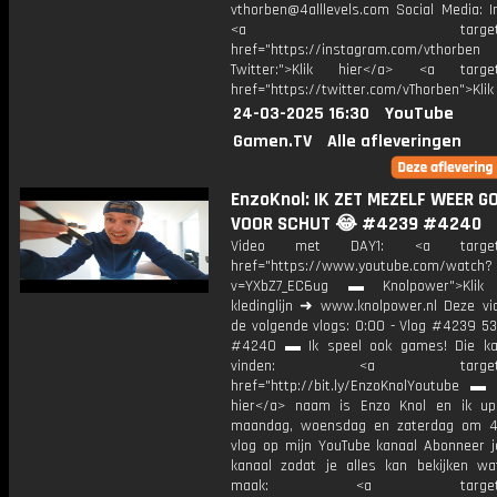
vthorben@4alllevels.com Social Media: I
<a target="_bl
href="https://instagram.com/vthorben
Twitter:">Klik hier</a> <a target=
href="https://twitter.com/vThorben">Klik
24-03-2025 16:30
YouTube
Gamen.TV
Alle afleveringen
EnzoKnol: IK ZET MEZELF WEER G
VOOR SCHUT 😂 #4239 #4240
Video met DAY1: <a target="
href="https://www.youtube.com/watch?
v=YXbZ7_EC6ug ▬ Knolpower">Klik 
kledinglijn ➜ www.knolpower.nl Deze vi
de volgende vlogs: 0:00 - Vlog #4239 53
#4240 ▬ Ik speel ook games! Die ka
vinden: <a target="_b
href="http://bit.ly/EnzoKnolYoutube ▬ M
hier</a> naam is Enzo Knol en ik up
maandag, woensdag en zaterdag om 4
vlog op mijn YouTube kanaal Abonneer j
kanaal zodat je alles kan bekijken w
maak: <a target="_b