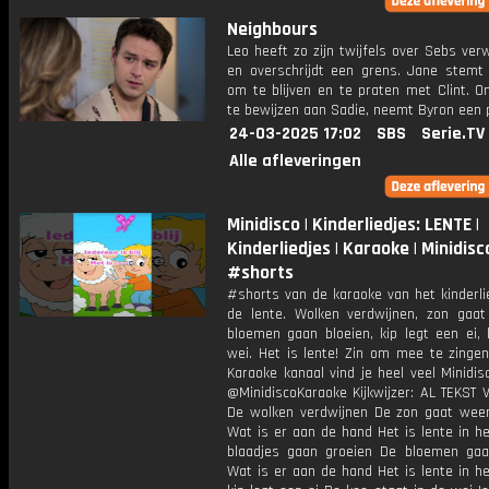
Neighbours
Leo heeft zo zijn twijfels over Sebs ve
en overschrijdt een grens. Jane stemt
om te blijven en te praten met Clint. O
te bewijzen aan Sadie, neemt Byron een p
24-03-2025 17:02
SBS
Serie.TV
Alle afleveringen
Minidisco | Kinderliedjes: LENTE |
Kinderliedjes | Karaoke | Minidisc
#shorts
#shorts van de karaoke van het kinderli
de lente. Wolken verdwijnen, zon gaat 
bloemen gaan bloeien, kip legt een ei, 
wei. Het is lente! Zin om mee te zinge
Karaoke kanaal vind je heel veel Minidisco
@MinidiscoKaraoke Kijkwijzer: AL TEKST 
De wolken verdwijnen De zon gaat weer
Wat is er aan de hand Het is lente in h
blaadjes gaan groeien De bloemen gaa
Wat is er aan de hand Het is lente in h