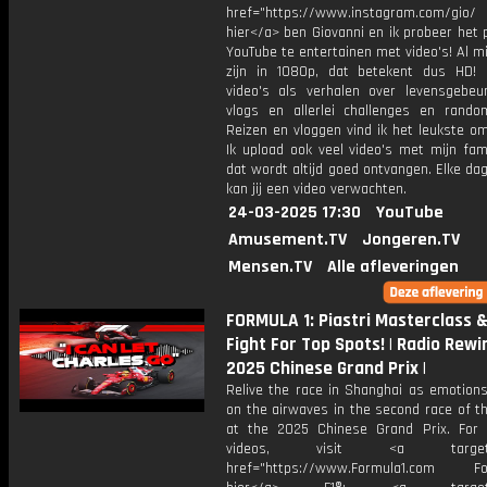
href="https://www.instagram.com/gio/
hier</a> ben Giovanni en ik probeer het 
YouTube te entertainen met video's! Al mi
zijn in 1080p, dat betekent dus HD! 
video's als verhalen over levensgebeur
vlogs en allerlei challenges en rando
Reizen en vloggen vind ik het leukste o
Ik upload ook veel video's met mijn fam
dat wordt altijd goed ontvangen. Elke da
kan jij een video verwachten.
24-03-2025 17:30
YouTube
Amusement.TV
Jongeren.TV
Mensen.TV
Alle afleveringen
FORMULA 1: Piastri Masterclass 
Fight For Top Spots! | Radio Rewin
2025 Chinese Grand Prix |
Relive the race in Shanghai as emotions
on the airwaves in the second race of t
at the 2025 Chinese Grand Prix. For
videos, visit <a target="_
href="https://www.Formula1.com Fol