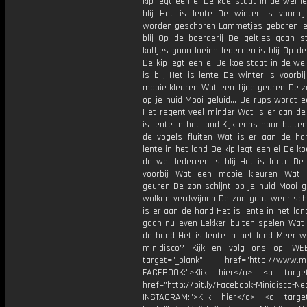
kip legt een ei De koe staat in de wei I
blij Het is lente De winter is voorbi
worden geschoren Lammetjes geboren Ie
blij Op de boerderij De geitjes gaan s
kalfjes gaan loeien Iedereen is blij Op de
De kip legt een ei De koe staat in de we
is blij Het is lente De winter is voorb
mooie kleuren Wat een fijne geuren De z
op je huid Mooi geluid... De rups wordt e
Het regent veel minder Wat is er aan de
is lente in het land Kijk eens naar buite
de vogels fluiten Wat is er aan de ha
lente in het land De kip legt een ei De ko
de wei Iedereen is blij Het is lente De
voorbij Wat een mooie kleuren Wat 
geuren De zon schijnt op je huid Mooi ge
wolken verdwijnen De zon gaat weer sch
is er aan de hand Het is lente in het l
gaan nu even Lekker buiten spelen Wat 
de hand Het is lente in het land Meer w
minidisco? Kijk en volg ons op: WE
target="_blank" href="http://www.min
FACEBOOK:">Klik hier</a> <a target
href="http://bit.ly/Facebook-Minidisco-Ne
INSTAGRAM:">Klik hier</a> <a target