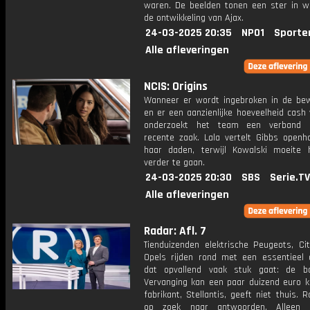
waren. De beelden tonen een ster in w
de ontwikkeling van Ajax.
24-03-2025 20:35
NPO1
Sporte
Alle afleveringen
NCIS: Origins
Wanneer er wordt ingebroken in de bew
en er een aanzienlijke hoeveelheid cash 
onderzoekt het team een ​​verband
recente zaak. Lala vertelt Gibbs openha
haar daden, terwijl Kowalski moeite
verder te gaan.
24-03-2025 20:30
SBS
Serie.TV
Alle afleveringen
Radar: Afl. 7
Tienduizenden elektrische Peugeots, Ci
Opels rijden rond met een essentieel 
dat opvallend vaak stuk gaat: de bo
Vervanging kan een paar duizend euro k
fabrikant, Stellantis, geeft niet thuis. 
op zoek naar antwoorden. Alleen