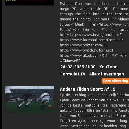
Esteban Ocon was the 'best of the res
mega P6, while rookie Ollie Bearma
through the field late in the race to
among the points. For more F1® videos,
target="_blank" href="https://www.For
Follow">Klik hier</a> F1®: <a target
href="https://www.instagram.com/F1
https://www.facebook.com/Formula1/
https://www.twitter.com/F1
https://www.twitch.tv/formula1
https://www.tiktok.com/@f1 #F1">Klik
#ChineseGP
24-03-2025 21:00
YouTube
Formule1.TV
Alle afleveringen
Andere Tijden Sport: Afl. 2
Op de sterfdag van Johan Cruijff onthu
Tijden Sport de vondst van nieuwe kleur
van de beste voetballer die Nederland o
gekend. Tussen 1963 en 1973 filmt Ams
Louis van Schoonhoven met zijn 8mm-f
Cruijff en Ajax, in een tijd waarin lang 
werd vastgelegd en tv-beelden nog 