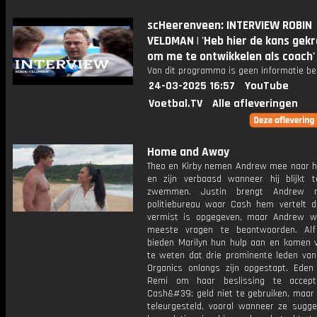
scHeerenveen: INTERVIEW ROBIN
VELDMAN | 'Heb hier de kans gek
om me te ontwikkelen als coach'
Van dit programma is geen informatie be
24-03-2025 16:57
YouTube
Voetbal.TV
Alle afleveringen
Home and Away
Theo en Kirby nemen Andrew mee naar h
en zijn verbaasd wanneer hij blijkt 
zwemmen. Justin brengt Andrew 
politiebureau waar Cash hem vertelt da
vermist is opgegeven, maar Andrew w
meeste vragen te beantwoorden. Al
bieden Marilyn hun hulp aan en komen v
te weten dat drie prominente leden van
Organics onlangs zijn opgestapt. Eden 
Remi om haar beslissing te accep
Cash&#39; geld niet te gebruiken, maar 
teleurgesteld, vooral wanneer ze sugge