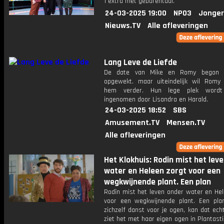
1 extra met gebarentaal.
24-03-2025 19:00
NPO3
Jonger
Nieuws.TV
Alle afleveringen
Lang Leve de Liefde
De date van Mike en Romy begon be
opgewekt. maar uiteindelijk wil Romy
hem verder. Hun lege plek word
ingenomen door Lisandra en Harald.
24-03-2025 18:52
SBS
Amusement.TV
Mensen.TV
Alle afleveringen
Het Klokhuis: Rodîn mist het lev
water en Heleen zorgt voor een
wegkwijnende plant. Een plan
Rodîn mist het leven onder water en Hel
voor een wegkwijnende plant. Een plan
zichzelf danst voor je ogen, kan dat ec
ziet het met haar eigen ogen in Plantasti