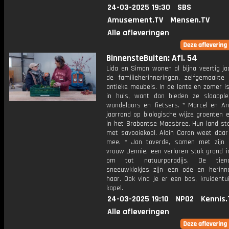
24-03-2025 19:30
SBS
Amusement.TV
Mensen.TV
Alle afleveringen
BinnensteBuiten: Afl. 54
Lida en Simon wonen al bijna veertig ja
de familieherinneringen, zelfgemaakte
antieke meubels. In de lente en zomer i
in huis, want dan bieden ze slaappl
wandelaars en fietsers. * Marcel en An
jaarrond op biologische wijze groenten 
in het Brabantse Maasbree. Hun land sta
met savooiekool. Alain Caron weet daar
mee. * Jan toverde, samen met zijn 
vrouw Jennie, een verloren stuk grond i
om tot natuurparadijs. De tiend
sneeuwklokjes zijn een ode en herinn
haar. Ook vind je er een bos, kruidentu
kapel.
24-03-2025 19:10
NPO2
Kennis.
Alle afleveringen