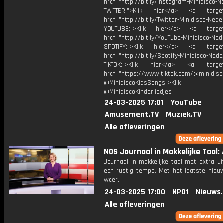
href="http://bit.ly/Instagram-Minidisco-N
TWITTER:">Klik hier</a> <a target=
href="http://bit.ly/Twitter-Minidisco-Nede
YOUTUBE:">Klik hier</a> <a target=
href="http://bit.ly/YouTube-Minidisco-Ned
SPOTIFY:">Klik hier</a> <a target=
href="http://bit.ly/Spotify-Minidisco-Nede
TIKTOK:">Klik hier</a> <a target=
href="https://www.tiktok.com/@minidis
@MinidiscoKidsSongs">Klik h
@MinidiscoKinderliedjes
24-03-2025 17:01
YouTube
Amusement.TV
Muziek.TV
Alle afleveringen
NOS Journaal in Makkelijke Taal: 
Journaal in makkelijke taal met extra ui
een rustig tempo. Met het laatste nieu
weer.
24-03-2025 17:00
NPO1
Nieuws
Alle afleveringen