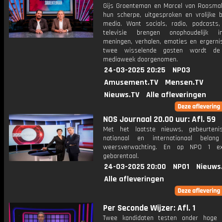
Gijs Groenteman en Marcel van Roosma
hun scherpe, uitgesproken en vrolijke b
media. Want socials, radio, podcasts,
televisie brengen onophoudelijk in
meningen, verhalen, emoties en ergerni
twee wisselende gasten wordt de 
mediaweek doorgenomen.
24-03-2025 20:25
NPO3
Amusement.TV
Mensen.TV
Nieuws.TV
Alle afleveringen
NOS Journaal 20.00 uur: Afl. 59
Met het laatste nieuws, gebeurteni
nationaal en internationaal bela
weersverwachting. En op NPO 1 e
gebarentaal.
24-03-2025 20:00
NPO1
Nieuws
Alle afleveringen
Per Seconde Wijzer: Afl. 1
Twee kandidaten testen onder hoge 