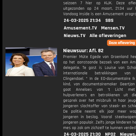
seizoen 7 hier op KIJK. Deze aflev
uitgezonden op 24 maart, 21:34 uur 
Vandaag Inside is een Amusement prog
24-03-2025 21:34
SBS
Amusement.TV
Mensen.TV
Nieuws.TV
Alle afleveringen
Nieuwsuur: Afl. 82
Premier Múte Egede van Groenland heef
op het aanstaande bezoek van een Am
delegatie. Te gast is Louise van Schai
internationale betrekkingen van I
Clingendael. * In de EO-documentaire I
kind, van documentairemaker Geertjan
gaat Anneloes van 't Licht met 
hulpverleners en betrokkenen uit di
gesprek over het misbruik in haar jeug
jongeren slachtoffer van steek- en schie
De politie neemt elk jaar meer wa
jongeren in beslag. Vooral steekwapens
jongeren populair. Zelfs jonge kinderen 
mes op zak om zichzelf te kunnen verded
24-03-2025 21:30
NPO2
Nieuws