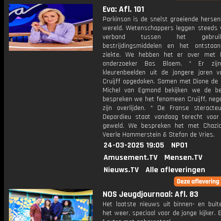
Eva: Afl. 101
Parkinson is de snelst groeiende hersen
wereld. Wetenschappers leggen steeds 
verband tussen het gebru
bestrijdingsmiddelen en het ontsta
ziekte. We hebben het er over met 
onderzoeker Bas Bloem. * Er zij
kleurenbeelden uit de jongere jaren 
Cruijff opgedoken. Samen met Dione de 
Michel van Egmond bekijken we de b
bespreken we het fenomeen Cruijff, nege
zijn overlijden. * De Franse steracte
Depardieu staat vandaag terecht voor
geweld. We bespreken het met Chazia
Veerle Hammerstein & Stefan de Vries.
24-03-2025 19:05
NPO1
Amusement.TV
Mensen.TV
Nieuws.TV
Alle afleveringen
NOS Jeugdjournaal: Afl. 83
Het laatste nieuws uit binnen- en buit
het weer, speciaal voor de jonge kijker.