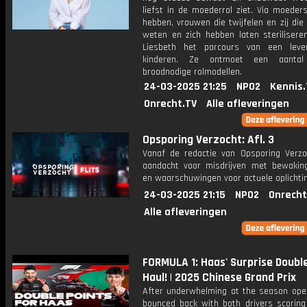
liefst in de moederrol ziet. Via moeders
hebben, vrouwen die twijfelen en zij die
weten en zich hebben laten steriliseren
Liesbeth het parcours van een leve
kinderen. Ze ontmoet een aantal
broodnodige rolmodellen.
24-03-2025 21:25
NPO2
Kennis.
Onrecht.TV
Alle afleveringen
Opsporing Verzocht: Afl. 3
Vanaf de redactie van Opsporing Verzo
aandacht voor misdrijven met bewakin
en waarschuwingen voor actuele oplichti
24-03-2025 21:15
NPO2
Onrecht
Alle afleveringen
FORMULA 1: Haas' Surprise Doubl
Haul! | 2025 Chinese Grand Prix
After underwhelming at the season ope
bounced back with both drivers scoring 