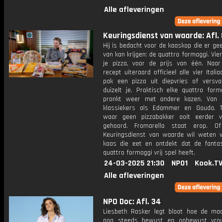
Alle afleveringen
Keuringsdienst van waarde: Afl. 
Hij is bedacht voor de kaaskop die er g
van kan krijgen: de quattro formaggi. Vie
je pizza, voor de prijs van één. Naar 
recept uiteraard officieel alle vier Itali
pak een pizza uit diepvries of versv
duizelt je. Praktisch elke quattro form
pronkt weer met andere kazen. Van 
klassiekers als Edammer en Gouda. 
waar geen pizzabakker ooit eerder 
gehoord. Fromarella staat erop. Of
Keuringsdienst van waarde wil weten 
kaas die eet en ontdekt dat de fantas
quattro formaggi vrij spel heeft.
24-03-2025 21:30
NPO1
Kook.T
Alle afleveringen
NPO Doc: Afl. 34
Liesbeth Rasker legt bloot hoe de maa
nog steeds bewust en onbewust vro