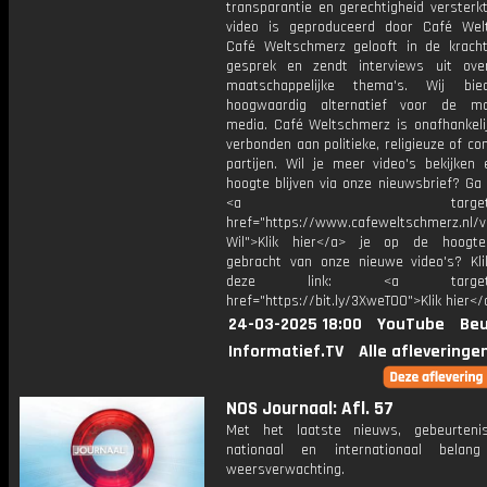
transparantie en gerechtigheid versterkt
video is geproduceerd door Café Wel
Café Weltschmerz gelooft in de krach
gesprek en zendt interviews uit ove
maatschappelijke thema's. Wij bi
hoogwaardig alternatief voor de ma
media. Café Weltschmerz is onafhankelij
verbonden aan politieke, religieuze of c
partijen. Wil je meer video's bekijken
hoogte blijven via onze nieuwsbrief? Ga
<a target="_bl
href="https://www.cafeweltschmerz.nl/v
Wil">Klik hier</a> je op de hoogt
gebracht van onze nieuwe video's? Kl
deze link: <a target="_
href="https://bit.ly/3XweTO0">Klik hier</
24-03-2025 18:00
YouTube
Beu
Informatief.TV
Alle afleveringe
NOS Journaal: Afl. 57
Met het laatste nieuws, gebeurteni
nationaal en internationaal bela
weersverwachting.