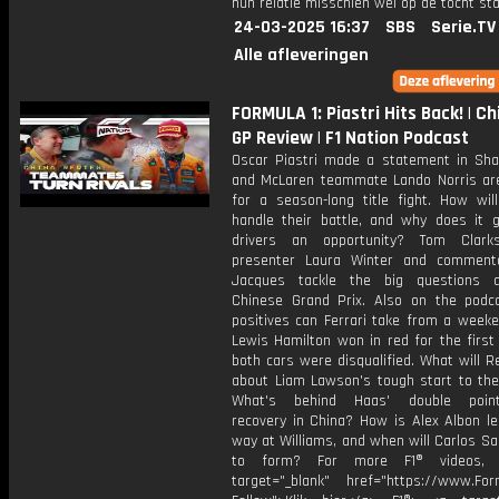
hun relatie misschien wel op de tocht sta
24-03-2025 16:37
SBS
Serie.TV
Alle afleveringen
FORMULA 1: Piastri Hits Back! | C
GP Review | F1 Nation Podcast
Oscar Piastri made a statement in Sha
and McLaren teammate Lando Norris ar
for a season-long title fight. How wil
handle their battle, and why does it g
drivers an opportunity? Tom Clarks
presenter Laura Winter and comment
Jacques tackle the big questions a
Chinese Grand Prix. Also on the podc
positives can Ferrari take from a week
Lewis Hamilton won in red for the first
both cars were disqualified. What will R
about Liam Lawson's tough start to th
What's behind Haas' double points
recovery in China? How is Alex Albon le
way at Williams, and when will Carlos Sa
to form? For more F1® videos, 
target="_blank" href="https://www.For