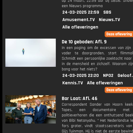
op 24 maart, 22:59 uur bij SBS6. Show
een Nieuws programma
24-03-2025 22:59
SBS
Amusement.TV
Nieuws.TV
Alle afleveringen
De 10 geboden: Afl. 9
In een poging om de excessen van zijn 
vader te doorgronden, start filmma
Schmidt een persoonlijke zoektocht naar
in de mensheid en zichzelf. Waarom zi
bang voor het niets?
24-03-2025 22:20
NPO2
Geloof
Kennis.TV
Alle afleveringen
Bar Laat: Afl. 46
Correspondent Sander van Hoorn keek
Tapes, een documentaire met 
politieverhoren die een onthutsend beel
van Bibi Netanyahu. * Het Nederlandse l
fors groter, vindt staatssecretaris van
Gijs Tuinman. Hij is niet de eerste bewi