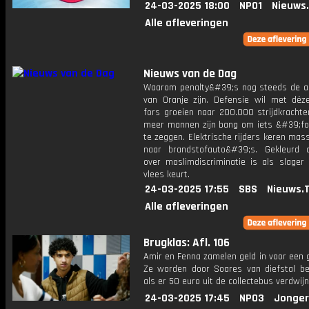
24-03-2025 18:00
NPO1
Nieuws
Alle afleveringen
Nieuws van de Dag
Waarom penalty&#39;s nog steeds de ach
van Oranje zijn. Defensie wil met déz
fors groeien naar 200.000 strijdkrachte
meer mannen zijn bang om iets &#39;f
te zeggen. Elektrische rijders keren mas
naar brandstofauto&#39;s. Gekleurd 
over moslimdiscriminatie is als slager 
vlees keurt.
24-03-2025 17:55
SBS
Nieuws.
Alle afleveringen
Brugklas: Afl. 106
Amir en Fenna zamelen geld in voor een 
Ze worden door Soares van diefstal be
als er 50 euro uit de collectebus verdwijn
24-03-2025 17:45
NPO3
Jonger