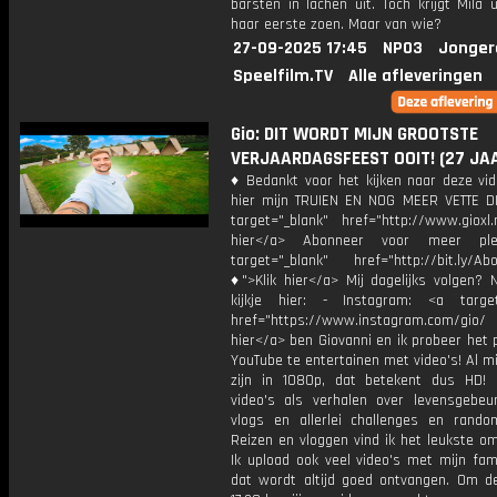
barsten in lachen uit. Toch krijgt Mila ui
haar eerste zoen. Maar van wie?
27-09-2025 17:45
NPO3
Jonger
Speelfilm.TV
Alle afleveringen
Gio: DIT WORDT MIJN GROOTSTE
VERJAARDAGSFEEST OOIT! (27 JA
♦ Bedankt voor het kijken naar deze vid
hier mijn TRUIEN EN NOG MEER VETTE D
target="_blank" href="http://www.gioxl.
hier</a> Abonneer voor meer ple
target="_blank" href="http://bit.ly/Ab
♦">Klik hier</a> Mij dagelijks volgen?
kijkje hier: - Instagram: <a target
href="https://www.instagram.com/gio/
hier</a> ben Giovanni en ik probeer het 
YouTube te entertainen met video's! Al mi
zijn in 1080p, dat betekent dus HD! 
video's als verhalen over levensgebeur
vlogs en allerlei challenges en rando
Reizen en vloggen vind ik het leukste o
Ik upload ook veel video's met mijn fam
dat wordt altijd goed ontvangen. Om 