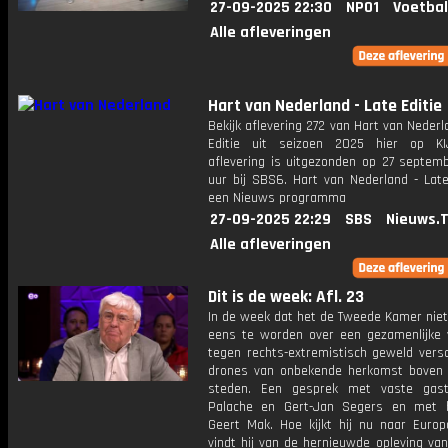
27-09-2025 22:30
NPO1
Voetbal
Alle afleveringen
Hart van Nederland - Late Editie
Bekijk aflevering 272 van Hart van Nederl
Editie uit seizoen 2025 hier op KI
aflevering is uitgezonden op 27 septemb
uur bij SBS6. Hart van Nederland - Late
een Nieuws programma
27-09-2025 22:29
SBS
Nieuws.
Alle afleveringen
Dit is de week: Afl. 23
In de week dat het de Tweede Kamer niet
eens te worden over een gezamenlijke v
tegen rechts-extremistisch geweld vers
drones van onbekende herkomst boven
steden. Een gesprek met vaste gast
Palache en Gert-Jan Segers en met h
Geert Mak. Hoe kijkt hij nu naar Euro
vindt hij van de hernieuwde opleving van 