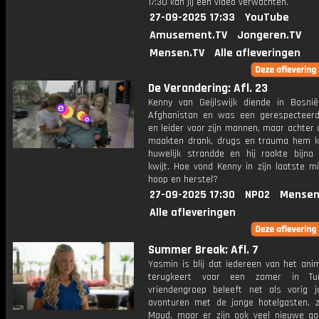
17:30 kan jij een video verwachten.
27-09-2025 17:33
YouTube
Amusement.TV
Jongeren.TV
Mensen.TV
Alle afleveringen
De Verandering: Afl. 23
Kenny van Geijlswijk diende in Bosnië
Afghanistan en was een gerespecteerde
en leider voor zijn mannen, maar achter
maakten drank, drugs en trauma hem ka
huwelijk strandde en hij raakte bijna 
kwijt. Hoe vond Kenny in zijn laatste m
hoop en herstel?
27-09-2025 17:30
NPO2
Mensen
Alle afleveringen
Summer Break: Afl. 7
Yasmin is blij dat iedereen van het ani
terugkeert voor een zomer in Tur
vriendengroep beleeft net als vorig j
avonturen met de jonge hotelgasten, 
Maud, maar er zijn ook veel nieuwe ga