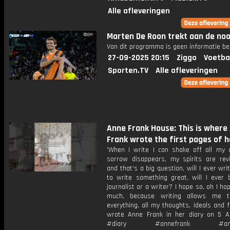
Alle afleveringen
Marten De Roon trekt aan de no
Van dit programma is geen informatie be
27-09-2025 20:15
Ziggo
Voetba
Sporten.TV
Alle afleveringen
Anne Frank House: This is where
Frank wrote the first pages of h
'When I write I can shake off all my 
sorrow disappears, my spirits are revi
and that's a big question, will I ever wri
to write something great, will I ever
journalist or a writer? I hope so, oh I ho
much, because writing allows me t
everything, all my thoughts, ideals and f
wrote Anne Frank in her diary on 5 Ap
#diary #annefrank #ams