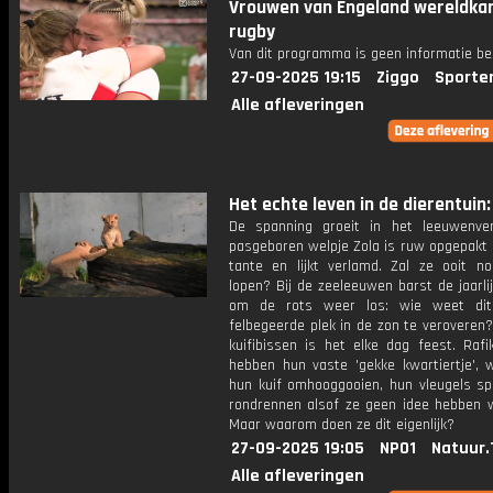
Vrouwen van Engeland wereldka
rugby
Van dit programma is geen informatie be
27-09-2025 19:15
Ziggo
Sporte
Alle afleveringen
Het echte leven in de dierentuin: 
De spanning groeit in het leeuwenverb
pasgeboren welpje Zola is ruw opgepakt 
tante en lijkt verlamd. Zal ze ooit n
lopen? Bij de zeeleeuwen barst de jaarlij
om de rots weer los: wie weet dit
felbegeerde plek in de zon te veroveren?
kuifibissen is het elke dag feest. Rafi
hebben hun vaste 'gekke kwartiertje', w
hun kuif omhooggooien, hun vleugels sp
rondrennen alsof ze geen idee hebben 
Maar waarom doen ze dit eigenlijk?
27-09-2025 19:05
NPO1
Natuur.
Alle afleveringen