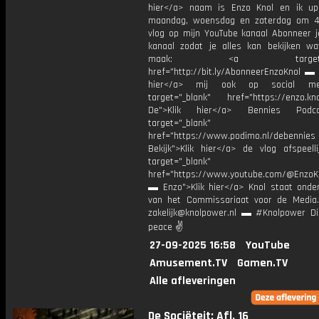
hier</a> naam is Enzo Knol en ik up
maandag, woensdag en zaterdag om 4
vlog op mijn YouTube kanaal Abonneer j
kanaal zodat je alles kan bekijken w
maak: <a target="_b
href="http://bit.ly/AbonneerEnzoKnol ▬ 
hier</a> mij ook op social me
target="_blank" href="https://enzo.kno
De">Klik hier</a> Bennies Podc
target="_blank"
href="https://www.podimo.nl/debennies
Bekijk">Klik hier</a> de vlog afspeelli
target="_blank"
href="https://www.youtube.com/@EnzoKn
▬ Enzo">Klik hier</a> Knol staat onder
van het Commissariaat voor de Media.
zakelijk@knolpower.nl ▬ #Knolpower Di
peace ✌
27-09-2025 16:58
YouTube
Amusement.TV
Gamen.TV
Alle afleveringen
De Sociëteit: Afl. 16