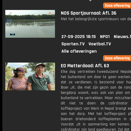
NOS Sportjournaal: Afl. 36
Met het belangrijkste sportnieuws van de
27-09-2025 18:15
NPO1
Nieuws.
Sporten.TV
Voetbal.TV
Alle afleveringen
EO Metterdaad: Afl. 63
Elke dag vertrekken tweeduizend Nepal
het buitenland om daar te gaan werken.
dat ze verdienen, is bestemd voor hun
Boer Jit, die met zijn gezin aan de ran
bergdorp woont, was ook van plan om
buitenland te vertrekken. Maar misschien
dit niet te doen: de coördinator
koffieproject van Werk in Nepal brengt 
aan het dorp. Met het koffieproject p
boeren driehonderd koffieplanten in 
Voordat Jit in aanmerking kan komen
coördinator zijn land goedkeuren. Zal dat