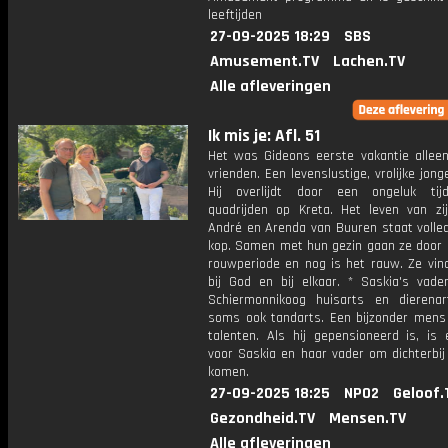
leeftijden
27-09-2025 18:29
SBS
Amusement.TV
Lachen.TV
Alle afleveringen
Ik mis je: Afl. 51
Het was Gideons eerste vakantie alleen
vrienden. Een levenslustige, vrolijke jong
Hij overlijdt door een ongeluk tij
quadrijden op Kreta. Het leven van zi
André en Arenda van Buuren staat volled
kop. Samen met hun gezin gaan ze door 
rouwperiode en nog is het rauw. Ze vin
bij God en bij elkaar. * Saskia's vad
Schiermonnikoog huisarts en dierena
soms ook tandarts. Een bijzonder mens
talenten. Als hij gepensioneerd is, is 
voor Saskia en haar vader om dichterbij
komen.
27-09-2025 18:25
NPO2
Geloof.
Gezondheid.TV
Mensen.TV
Alle afleveringen