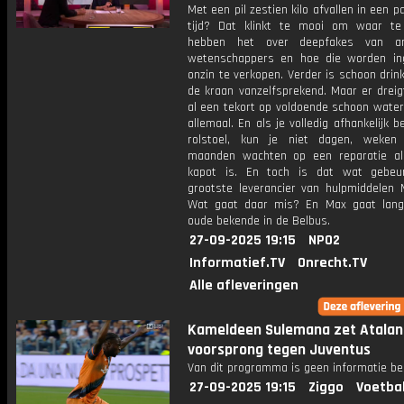
Met een pil zestien kilo afvallen in een 
tijd? Dat klinkt te mooi om waar te
hebben het over deepfakes van a
wetenschappers en hoe die worden i
onzin te verkopen. Verder is schoon drin
de kraan vanzelfsprekend. Maar er dreig
al een tekort op voldoende schoon water
allemaal. En als je volledig afhankelijk b
rolstoel, kun je niet dagen, weken
maanden wachten op een reparatie al
kapot is. En toch is dat wat gebeu
grootste leverancier van hulpmiddelen M
Wat gaat daar mis? En Max gaat lang
oude bekende in de Belbus.
27-09-2025 19:15
NPO2
Informatief.TV
Onrecht.TV
Alle afleveringen
Kameldeen Sulemana zet Atalan
voorsprong tegen Juventus
Van dit programma is geen informatie be
27-09-2025 19:15
Ziggo
Voetba