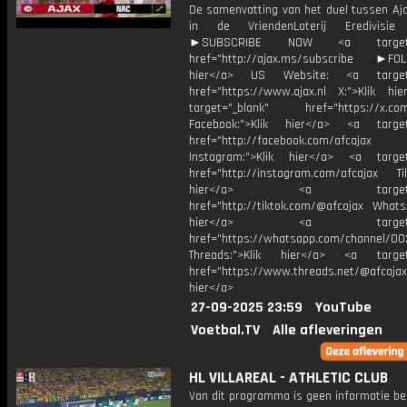
De samenvatting van het duel tussen Aj
in de VriendenLoterij Eredivisie
►SUBSCRIBE NOW <a target="
href="http://ajax.ms/subscribe ►FOL
hier</a> US Website: <a target=
href="https://www.ajax.nl X:">Klik hi
target="_blank" href="https://x.co
Facebook:">Klik hier</a> <a target
href="http://facebook.com/afcajax
Instagram:">Klik hier</a> <a target
href="http://instagram.com/afcajax TikT
hier</a> <a target="_
href="http://tiktok.com/@afcajax WhatsA
hier</a> <a target="_
href="https://whatsapp.com/channel/
Threads:">Klik hier</a> <a target=
href="https://www.threads.net/@afcajax
hier</a>
27-09-2025 23:59
YouTube
Voetbal.TV
Alle afleveringen
HL VILLAREAL - ATHLETIC CLUB
Van dit programma is geen informatie be