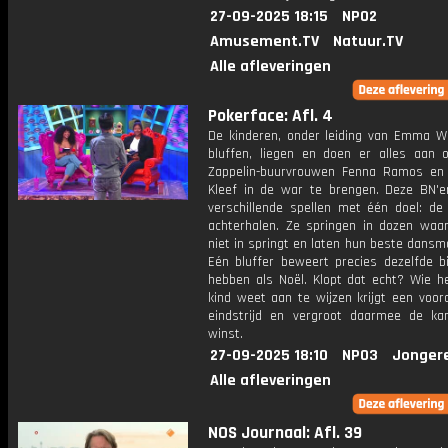
27-09-2025 18:15
NPO2
Amusement.TV
Natuur.TV
Alle afleveringen
Pokerface: Afl. 4
De kinderen, onder leiding van Emma Wo
bluffen, liegen en doen er alles aan 
Zappelin-buurvrouwen Fenna Ramos en
Kleef in de war te brengen. Deze BN'e
verschillende spellen met één doel: de
achterhalen. Ze springen in dozen waar 
niet in springt en laten hun beste dansm
Eén bluffer beweert precies dezelfde b
hebben als Noël. Klopt dat echt? Wie he
kind weet aan te wijzen krijgt een voor
eindstrijd en vergroot daarmee de k
winst.
27-09-2025 18:10
NPO3
Jonger
Alle afleveringen
NOS Journaal: Afl. 39