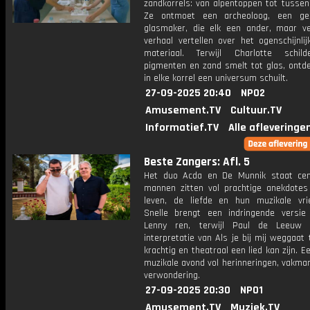
zandkorrels: van alpentoppen tot tussen
Ze ontmoet een archeoloog, een ge
glasmaker, die elk een ander, maar ve
verhaal vertellen over het ogenschijnli
materiaal. Terwijl Charlotte schil
pigmenten en zand smelt tot glas, ontde
in elke korrel een universum schuilt.
27-09-2025 20:40
NPO2
Amusement.TV
Cultuur.TV
Informatief.TV
Alle afleveringe
Beste Zangers: Afl. 5
Het duo Acda en De Munnik staat cen
mannen zitten vol prachtige anekdotes
leven, de liefde en hun muzikale vri
Snelle brengt een indringende versi
Lenny ren, terwijl Paul de Leeuw 
interpretatie van Als je bij mij weggaat
krachtig en theatraal een lied kan zijn. 
muzikale avond vol herinneringen, vakma
verwondering.
27-09-2025 20:30
NPO1
Amusement.TV
Muziek.TV