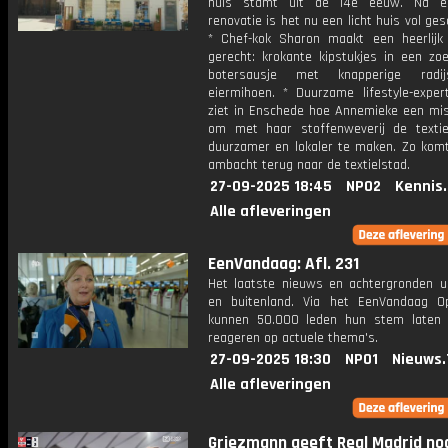
huis stamt uit de 14e eeuw. Na e
renovatie is het nu een licht huis vol ges
* Chef-kok Sharon maakt een heerlijk 
gerecht: krokante kipstukjes in een zoe
botersausje met knapperige radi
eiermihoen. * Duurzame lifestyle-exper
ziet in Enschede hoe Annemieke een mis
om met haar stoffenweverij de textiel
duurzamer en lokaler te maken. Zo kom
ambacht terug naar de textielstad.
27-09-2025 18:45
NPO2
Kennis
Alle afleveringen
EenVandaag: Afl. 231
Het laatste nieuws en achtergronden ui
en buitenland. Via het EenVandaag Op
kunnen 50.000 leden hun stem laten
reageren op actuele thema's.
27-09-2025 18:30
NPO1
Nieuws.
Alle afleveringen
Griezmann geeft Real Madrid no