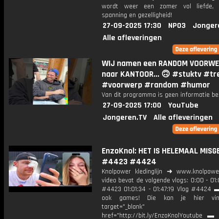
wordt weer een zomer vol liefde, a
spanning en gezelligheid!
27-09-2025 17:30
NPO3
Jonger
Alle afleveringen
WIJ namen een RANDOM VOORW
naar KANTOOR... 🙃 #stuktv #tr
#voorwerp #random #humor
Van dit programma is geen informatie be
27-09-2025 17:00
YouTube
Jongeren.TV
Alle afleveringen
EnzoKnol: HET IS HELEMAAL MIS
#4423 #4424
Knolpower kledinglijn ➜ www.knolpowe
video bevat de volgende vlogs: 0:00 - 01:
#4423 01:01:34 - 01:47:19 Vlog #4424 ▬
ook games! Die kan je hier vin
target="_blank"
href="http://bit.ly/EnzoKnolYoutube ▬ M