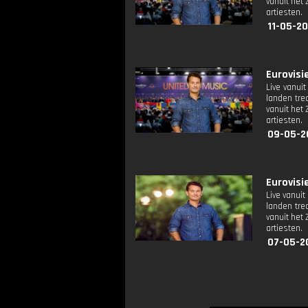
vanuit het
artiesten.
11-05-2
Eurovisie
Live vanui
landen tre
vanuit het
artiesten.
09-05-2
Eurovisie
Live vanui
landen tre
vanuit het
artiesten.
07-05-2