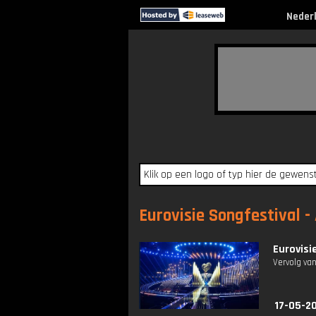
Neder
Eurovisie Songfestival -
Eurovisi
Vervolg van
17-05-2