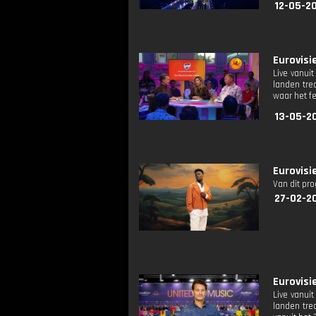
12-05-2
Eurovisie
Live vanui
landen tre
waar het fe
13-05-2
Eurovisie
Van dit pr
27-02-2
Eurovisi
Live vanui
landen tre