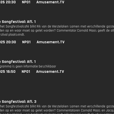
026 20:30
NPO1
Amusement.TV
 Songfestival: Afl. 1
t het Songfestivalcafé blikt Rik van de Westelaken samen met verschillende gaste
den op en waar moet op gelet worden? Commentator Cornald Maas geeft de aller
stival plaatsvindt.
025 20:30
NPO1
Amusement.TV
 Songfestival: Afl. 1
ogramma is geen informatie beschikbaar
025 16:50
NPO1
Amusement.TV
e Songfestival: Afl. 3
t het Songfestivalcafé blikt Rik van de Westelaken samen met verschillende gaste
den op en waar moet op gelet worden? Commentatoren Cornald Maas en Jacquel