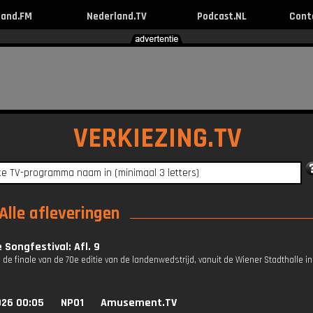
land.FM
Nederland.TV
Podcast.NL
Cont
VERKIEZING.TV
 Alle afleveringen
e Songfestival: Afl. 9
 de finale van de 70e editie van de landenwedstrijd, vanuit de Wiener Stadthalle i
026 00:05
NPO1
Amusement.TV