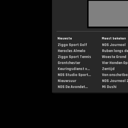
Nieuwste
Meest bekeken
Ziggo Sport Golf
NOS Journaal
Heracles Almelo
Ruben langs de 
Ziggo Sport Tennis
Woeste Grond
Grantchester
Vier Handen Op .
Keuringsdienst v...
Zentijd
NOS Studio Sport...
Van onschatbar
Nieuwsuur
NOS Journaal 2
NOS De Avondet...
Mi Dushi