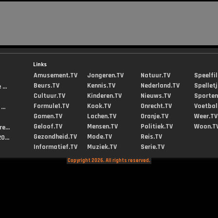
Links
Amusement.TV
Jongeren.TV
Natuur.TV
Speelfi
Beurs.TV
Kennis.TV
Nederland.TV
Spellet
...
Cultuur.TV
Kinderen.TV
Nieuws.TV
Sporten
Formule1.TV
Kook.TV
Onrecht.TV
Voetbal
..
Gamen.TV
Lachen.TV
Oranje.TV
Weer.TV
Geloof.TV
Mensen.TV
Politiek.TV
Woon.T
e...
Gezondheid.TV
Mode.TV
Reis.TV
0...
Informatief.TV
Muziek.TV
Serie.TV
Copyright 2026. All rights reserved.