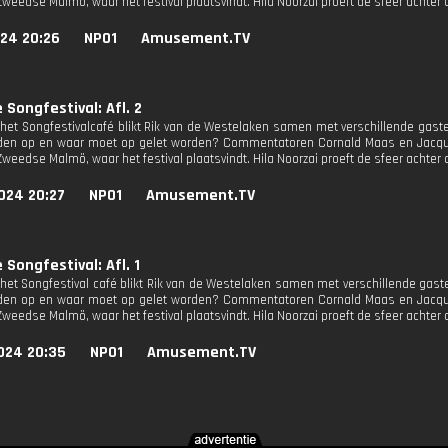
 Zweedse Malmö, waar het festival plaatsvindt. Hila Noorzai proeft de sfeer ach
024 20:26
NPO1
Amusement.TV
 Songfestival: Afl. 2
t het Songfestivalcafé blikt Rik van de Westelaken samen met verschillende gaste
den op en waar moet op gelet worden? Commentatoren Cornald Maas en Jacquel
 Zweedse Malmö, waar het festival plaatsvindt. Hila Noorzai proeft de sfeer ach
024 20:27
NPO1
Amusement.TV
 Songfestival: Afl. 1
t het Songfestival café blikt Rik van de Westelaken samen met verschillende gaste
den op en waar moet op gelet worden? Commentatoren Cornald Maas en Jacquel
 Zweedse Malmö, waar het festival plaatsvindt. Hila Noorzai proeft de sfeer ach
024 20:35
NPO1
Amusement.TV