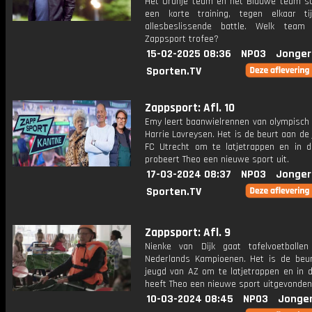
Het Oranje team en het Blauwe team str
een korte training, tegen elkaar t
allesbeslissende battle. Welk team
Zappsport trofee?
15-02-2025 08:36
NPO3
Jonger
Sporten.TV
Zappsport: Afl. 10
Emy leert baanwielrennen van olympisch
Harrie Lavreysen. Het is de beurt aan de
FC Utrecht om te latjetrappen en in d
probeert Theo een nieuwe sport uit.
17-03-2024 08:37
NPO3
Jonger
Sporten.TV
Zappsport: Afl. 9
Nienke van Dijk gaat tafelvoetball
Nederlands Kampioenen. Het is de beu
jeugd van AZ om te latjetrappen en in d
heeft Theo een nieuwe sport uitgevonden
10-03-2024 08:45
NPO3
Jonge