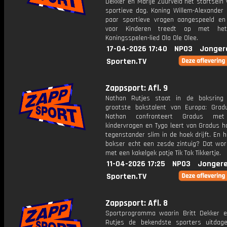
Dekker en Marije Zuurveld het startsein
sportieve dag. Koning Willem-Alexander 
paar sportieve vragen aangespeeld en
voor Kinderen treedt op met he
Koningsspelen-lied Ola Ole Olee.
17-04-2026 17:40
NPO3
Jonger
Sporten.TV
Zappsport: Afl. 9
Nathan Rutjes staat in de boksring
grootste bokstalent van Europa: Grad
Nathan confronteert Gradus met
kindervragen en Tygo leert van Gradus h
tegenstander slim in de hoek drijft. En 
bokser echt een zesde zintuig? Dat wor
met een kakelgek potje Tik Tok Tikkertje.
11-04-2026 17:25
NPO3
Jongere
Sporten.TV
Zappsport: Afl. 8
Sportprogramma waarin Britt Dekker 
Rutjes de bekendste sporters uitda