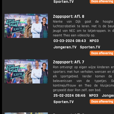
Sporten.TV
Zappsport: Afl. 8
Nienke van Dijk gaat de hoogt
luchtacrobatiek te leren. Het is de beu
jeugd van NEC om te latjetrappen. In d
neemt Theo een videoclip op.
03-03-2024 08:43
NPO3
Jongeren.TV
Sporten.TV
Zappsport: Afl. 7
Ron ontvangt op eigen wijze kinderen e
sporters met hun verhalen, wensen en 
elk sportgebied. Verder komen de 
belevenissen van de typetjes G
kantinejuffrouw en Theo de klusjesm
gespeeld door Ron zelf, aan bod.
25-02-2024 08:46
NPO3
Jonge
Sporten.TV