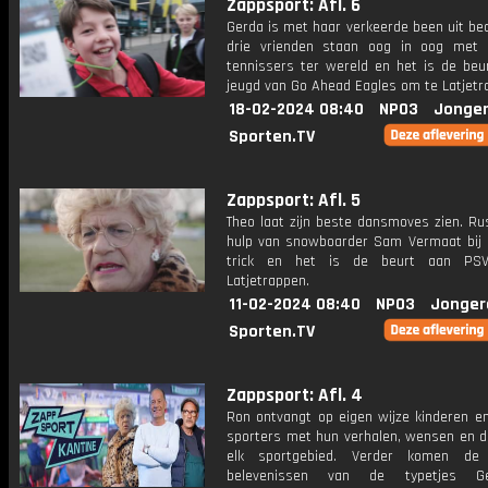
Zappsport: Afl. 6
Gerda is met haar verkeerde been uit be
drie vrienden staan oog in oog met
tennissers ter wereld en het is de beu
jeugd van Go Ahead Eagles om te Latjetr
18-02-2024 08:40
NPO3
Jonger
Sporten.TV
Zappsport: Afl. 5
Theo laat zijn beste dansmoves zien. Rus
hulp van snowboarder Sam Vermaat bij 
trick en het is de beurt aan P
Latjetrappen.
11-02-2024 08:40
NPO3
Jonger
Sporten.TV
Zappsport: Afl. 4
Ron ontvangt op eigen wijze kinderen e
sporters met hun verhalen, wensen en 
elk sportgebied. Verder komen de 
belevenissen van de typetjes G