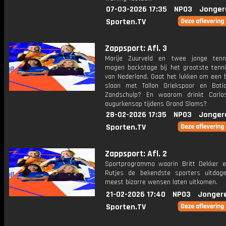
07-03-2026 17:35
NPO3
Jonger
Sporten.TV
Zappsport: Afl. 3
Marije Zuurveld en twee jonge tenn
mogen backstage bij het grootste tenni
van Nederland. Gaat het lukken om een b
slaan met Tallon Griekspoor en Bot
Zandschulp? En waarom drinkt Carlo
augurkensap tijdens Grand Slams?
28-02-2026 17:35
NPO3
Jonger
Sporten.TV
Zappsport: Afl. 2
Sportprogramma waarin Britt Dekker 
Rutjes de bekendste sporters uitda
meest bizarre wensen laten uitkomen.
21-02-2026 17:40
NPO3
Jonger
Sporten.TV