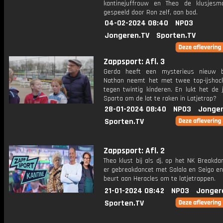
kantinejuffrouw en Theo de klusjesm
gespeeld door Ron zelf, aan bod.
04-02-2024 08:40
NPO3
Jongeren.TV
Sporten.TV
Zappsport: Afl. 3
Gerda heeft een mysterieus nieuw bi
Nathan neemt het met twee top-ijshoc
tegen twintig kinderen. En lukt het de 
Sparta om de lat te raken in Latjetrap?
28-01-2024 08:40
NPO3
Jonger
Sporten.TV
Zappsport: Afl. 2
Theo klust bij als dj, op het NK Breakd
er gebreakdancet met Salala en Seigo en
beurt aan Heracles om te latjetrappen.
21-01-2024 08:42
NPO3
Jonger
Sporten.TV