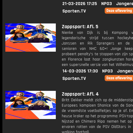
21-03-2026 17:25
NPO3
Jonger
Sporten.TV
Zappsport: Afl. 5
Nienke van Dijk is bij Kampong 
legendarische strijd tussen hockeyh
Janssen en Rik Sprengers en de f
senioren van NHC 60+! Jonge keep
probeert penalty's te stoppen van zijn s
en Florence laat haar zangkunsten hore
een supersnelle versie van het Wilhelmus
14-03-2026 17:30
NPO3
Jonger
Sporten.TV
Zappsport: Afl. 4
Britt Dekker meldt zich op de middensti
Europees kampioen Shanice van de San
de vreemdste voetbalfeitjes op je af. E
heuse kraker op het programma: PSV-top
Nijstad en Chimera Ripa nemen het op
ervaren rotten van de PSV OldStars in 
walking football.