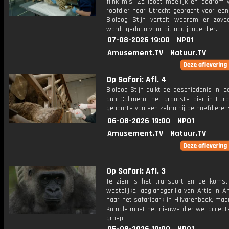
flink mis. Ze loopt moeilijk en daarom 
roofdier naar Utrecht gebracht voor een
Bioloog Stijn vertelt waarom er zove
wordt gedaan voor dit nog jonge dier.
07-08-2026 19:00
NPO1
Amusement.TV
Natuur.TV
Op Safari: Afl. 4
Bioloog Stijn duikt de geschiedenis in, 
aan Calimero, het grootste dier in Eur
geboorte van een zebra bij de hoefdierens
06-08-2026 19:00
NPO1
Amusement.TV
Natuur.TV
Op Safari: Afl. 3
Te zien is het transport en de koms
westelijke laaglandgorilla van Artis in
naar het safaripark in Hilvarenbeek, ma
Komale moet het nieuwe dier wel accepte
groep.