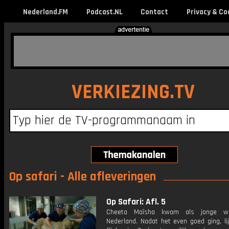
Nederland.FM
Podcast.NL
Contact
Privacy & Co
VERKIEZING.TV
Op safari - Alle afleveringen
Op Safari: Afl. 5
Cheeta Maïsha kwam als jonge w
Nederland. Nadat het even goed ging, li