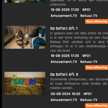
lippenbeer. En er wordt een Perzisc
onderzocht.
19-08-2025 17:25
NPO1
Amusement.TV
Natuur.TV
Op Safari: Afl. 1
Er gebeurt weer van alles achter de sch
is er een korte verhuizing van een clubj
Bioloog Stijn verdiept zich in deze b
antilopen. En er is een cheetahwelpje 
voor zijn leven.
18-08-2025 17:25
NPO1
Amusement.TV
Natuur.TV
Op Safari: Afl. 9
Drummende chimpansees, een dansend
en twee Afrikaanse wilde honden die
moeten worden.
30-08-2024 15:20
NPO1
Amusement.TV
Natuur.TV