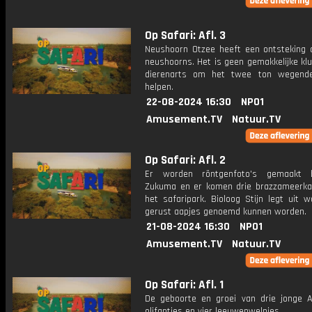
Op Safari: Afl. 3
Neushoorn Otzee heeft een ontsteking o
neushoorns. Het is geen gemakkelijke kl
dierenarts om het twee ton wegende
helpen.
22-08-2024 16:30
NPO1
Amusement.TV
Natuur.TV
Op Safari: Afl. 2
Er worden röntgenfoto's gemaakt b
Zukuma en er komen drie brazzameerka
het safaripark. Bioloog Stijn legt uit 
gerust aapjes genoemd kunnen worden.
21-08-2024 16:30
NPO1
Amusement.TV
Natuur.TV
Op Safari: Afl. 1
De geboorte en groei van drie jonge A
olifantjes en vier leeuwenwelpjes.