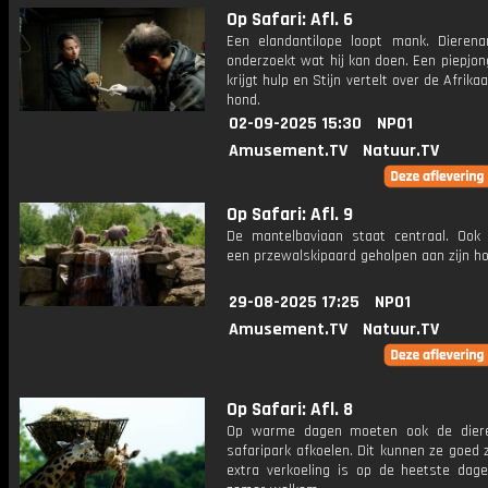
Op Safari: Afl. 6
Een elandantilope loopt mank. Dierena
onderzoekt wat hij kan doen. Een piepjo
krijgt hulp en Stijn vertelt over de Afrika
hond.
02-09-2025 15:30
NPO1
Amusement.TV
Natuur.TV
Op Safari: Afl. 9
De mantelbaviaan staat centraal. Ook
een przewalskipaard geholpen aan zijn h
29-08-2025 17:25
NPO1
Amusement.TV
Natuur.TV
Op Safari: Afl. 8
Op warme dagen moeten ook de diere
safaripark afkoelen. Dit kunnen ze goed 
extra verkoeling is op de heetste dag