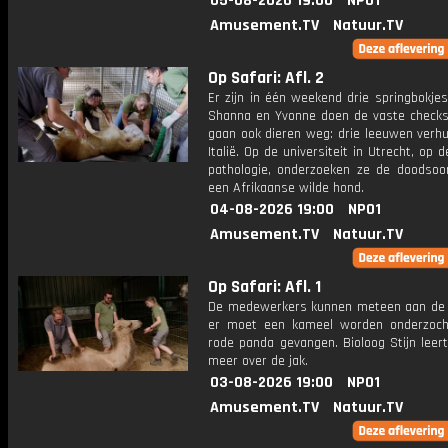
05-08-2026 19:00
NPO1
Amusement.TV
Natuur.TV
Op Safari: Afl. 2
Er zijn in één weekend drie springbokje
Shanna en Yvonne doen de vaste checks
gaan ook dieren weg: drie leeuwen verhu
Italië. Op de universiteit in Utrecht, op d
pathologie, onderzoeken ze de doodsoo
een Afrikaanse wilde hond.
04-08-2026 19:00
NPO1
Amusement.TV
Natuur.TV
Op Safari: Afl. 1
De medewerkers kunnen meteen aan de
er moet een kameel worden onderzoc
rode panda gevangen. Bioloog Stijn leert
meer over de jak.
03-08-2026 19:00
NPO1
Amusement.TV
Natuur.TV