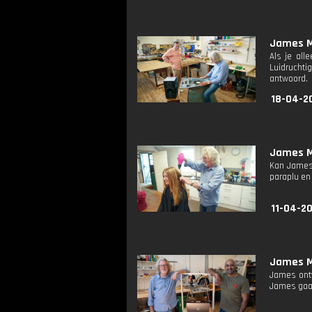
James M
Als je all
Luidruchti
antwoord.
18-04-2
James M
Kan James 
paraplu en
11-04-20
James M
James ontw
James gaat