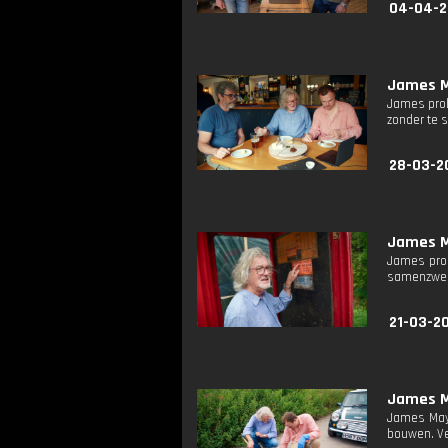
04-04-2
James M
James probe
zonder te s
28-03-2
James M
James prob
samenzweri
21-03-2
James M
James May 
bouwen. Ver