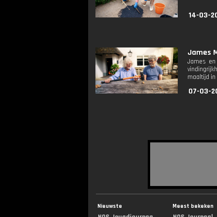
14-03-20
James M
James en 
vindingrij
maaltijd i
07-03-2
Nieuwste
Meest bekeken