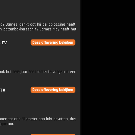
ug? James denkt dat hij de oplossing heeft.
een pottenbakkersschijf? James May heeft het
.TV
ok het hele jaar door zomer te vangen in een
.TV
en tot drie kilometer aan inkt bevatten, dus
ipperaar.