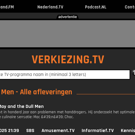
land.FM
Nederland.TV
Podcast.NL
Cont
VERKIEZING.TV
Men - Alle afleveringen
ay and the Dull Men
t in honderd jaar aan problemen met handdrogers. Hij onderzoekt het optimale
 culinaire sensatie: Mac &#39;n&#39; Choc.
025 21:39
SBS
Amusement.TV
Informatief.TV
Kennis