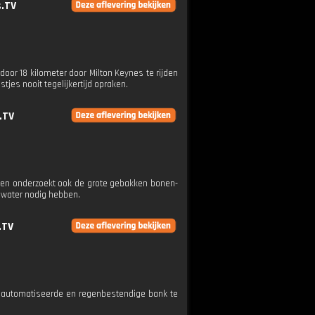
.TV
door 18 kilometer door Milton Keynes te rijden
tjes nooit tegelijkertijd opraken.
.TV
t en onderzoekt ook de grote gebakken bonen-
 water nodig hebben.
.TV
eautomatiseerde en regenbestendige bank te