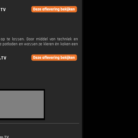
.TV
p te lossen. Door middel van techniek en
mpe potloden en wassen ze kleren én koken een
.TV
lm.TV