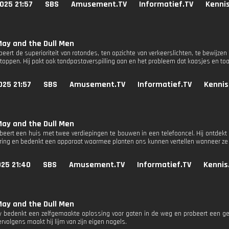
025 21:57
SBS
Amusement.TV
Informatief.TV
Kennis
ay and the Dull Men
ert de superioriteit van rotondes, ten opzichte van verkeerslichten, te bewijzen 
toppen. Hij pakt ook tandpastaverspilling aan en het probleem dat kaasjes en toas
025 21:57
SBS
Amusement.TV
Informatief.TV
Kennis
ay and the Dull Men
eert een huis met twee verdiepingen te bouwen in een telefooncel. Hij ontdek
ng en bedenkt een apparaat waarmee planten ons kunnen vertellen wanneer ze
025 21:40
SBS
Amusement.TV
Informatief.TV
Kennis
ay and the Dull Men
bedenkt een zelfgemaakte oplossing voor gaten in de weg en probeert een g
volgens maakt hij lijm van zijn eigen nagels.