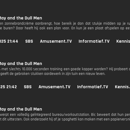
ay and the Dull Men
een zonnebrandcrème aanbrengt, hoe bereik je dan dat stukje midden op je r
ge buren? Daar heeft hij ook een plan voor. En kun je een plaat afspelen op 
025 21:44
SBS
Amusement.TV
Informatief.TV
Kennis
ay and the Dull Men
met slechts 10.000 seconden training een goede kapper worden? Hij probeert o
 geeft de gebroken stukken aardewerk in zijn tuin een nieuw leven.
25 21:42
SBS
Amusement.TV
Informatief.TV
Kennis
ay and the Dull Men
erpt een volledig geïntegreerd bureau/workoutstation. Bic beweert dat hun penn
 dit uittesten. Ook onderzoekt hij of je spaghetti kan maken met een papierversn