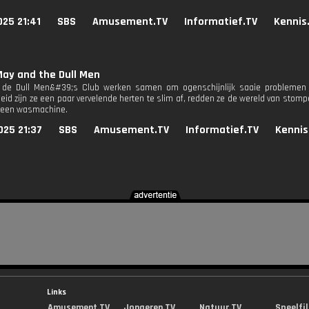
25 21:41
SBS
Amusement.TV
Informatief.TV
Kennis
ay and the Dull Men
de Dull Men&#39;s Club werken samen om ogenschijnlijk saaie problemen o
kheid zijn ze een paar vervelende herten te slim af, redden ze de wereld van sto
n een wasmachine.
025 21:37
SBS
Amusement.TV
Informatief.TV
Kennis
Links
Amusement.TV
Jongeren.TV
Natuur.TV
Speelfi