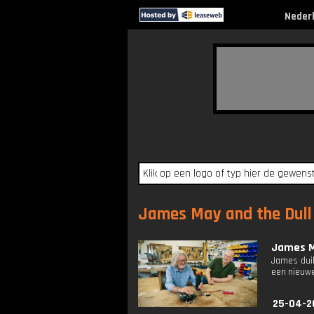
Neder
James May and the Dull 
James M
James duik
een nieuwe
25-04-2