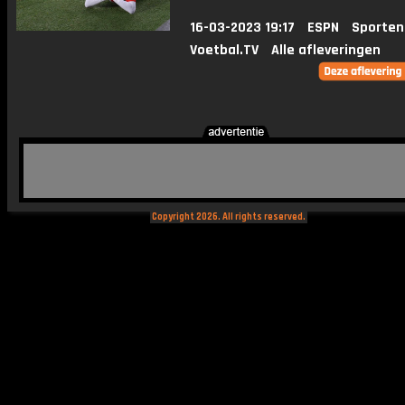
16-03-2023 19:17
ESPN
Sporten
Voetbal.TV
Alle afleveringen
Copyright 2026. All rights reserved.