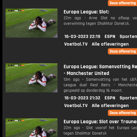
Europa League: Slot:
22m ago - Arne Slot na afloop va
overwinning tegen Shakhtar Donetsk.
16-03-2023 22:19
ESPN
Sporten
Voetbal.TV
Alle afleveringen
Europa League: Samenvatting Re
- Manchester United
13m ago - Samenvatting van het UEF
League duel Real Betis - Mancheste
gespeeld op donderdag 16 maart.
16-03-2023 21:32
ESPN
Sporten
Voetbal.TV
Alle afleveringen
Europa League: Slot over Traune
22m ago - Slot vooraf het Europa Le
tegen Shakhtar Donetsk